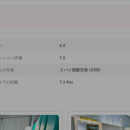
、24時間チェックイン、プライベートチェックイン/チェックアウト、食事配達
やかなエアコンと無料Wi-Fiが備わっており、一部の客室からは魅力的な市街地
ドバイ スパイス スークや歴史的なドバイ クリークの魅力があり、どちらも物件
て作成されています。情報が正確でない可能性があります。］
パ
6.5
ーション評価
7.0
りの空港
ドバイ国際空港 (DXB)
までの距離
7.3 Km