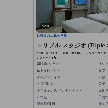
1/18
お部屋の写真を見る
トリプル スタジオ (Triple S
27 m²（291 ft²）
定員：大人3名
シングルベッド 3
ングベッド 1台
眺望: シティ
シ
トイレタリー
プ
ヘアドライヤー
鏡
清掃用具
テ
ワイヤレス インターネット
衛
電話
薄型
無料Wi-Fi
エ