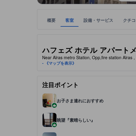
概要
客室
設備・サービス
クチコ
星評価は、宿泊施設から受け取った情報であり、宿
tooltip
星評価、最高5の内3
ハフェズ ホテル アパートメント (H
Near Alras metro Station, Opp,fire station
- 《マップを表示》
注目ポイント
お子さま連れにおすすめ
眺望『素晴らしい』