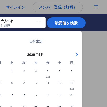
から宿泊選びをされるユーザーにとっても参考となる信頼できる情報源
サインイン
メンバー登録（無料）
大人2 名
最安値を検索
1 部屋
使用して、チェックイン日とチェックアウト日を移動します。エンターキー
ドバイの宿泊施設 全19,464軒を見る
ートメントの詳細を見る
日付未定
2026年9月
月
火
水
木
金
土
日
1
2
3
4
5
6
272
7
8
9
10
11
12
13
272
4
15
16
17
18
19
20
1
22
23
24
25
26
27