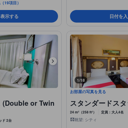
（19項目）
を表示する
日付を入
1/18
お部屋の写真を見る
ble or Twin
スタンダードスタジオ (
24 m²（258 ft²）
定員：大人4名
眺望: シティ
ッド 2台