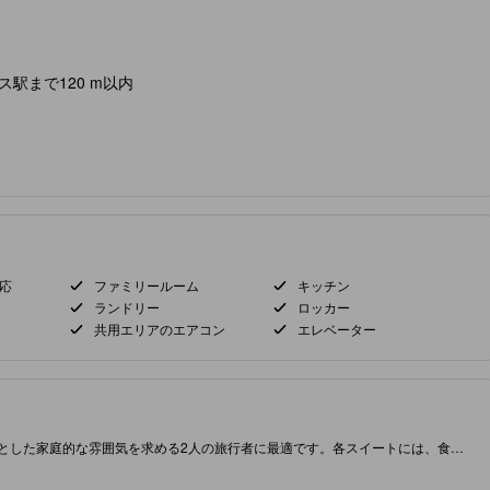
ラス駅まで120 m以内
応
ファミリールーム
キッチン
ランドリー
ロッカー
共用エリアのエアコン
エレベーター
々とした家庭的な雰囲気を求める2人の旅行者に最適です。各スイートには、食事
な立地にあり、ドバイの豊かな遺産や多様な料理シーンを探索するための素晴ら
的な設備を組み合わせた活気あるハブで、ウォーターフロントの景色と豊かな文