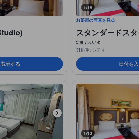
1/18
お部屋の写真を見る
udio)
スタンダードスタジオ (
定員：大人4名
眺望: シティ
を表示する
日付を入
1/12