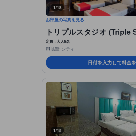
1/18
お部屋の写真を見る
トリプルスタジオ (Triple St
定員：大人5名
眺望: シティ
日付を入力して料金
1/15