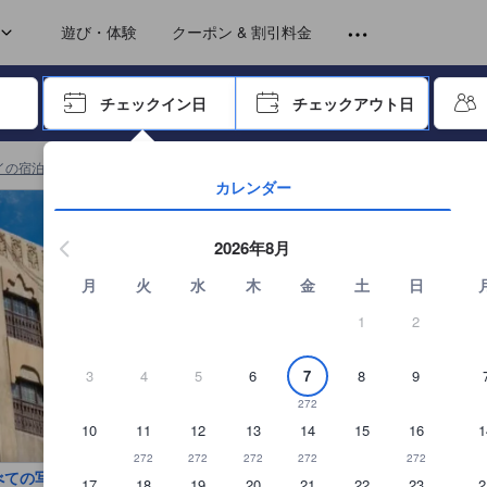
トから提供されています。実際の経験に基づいた内容であるため、これ
chen)
chen)
遊び・体験
クーポン & 割引料金
ーで進み、エンターキーを押して内容を確定して、検索します。
チェックイン日
チェックアウト日
エンターキーを押して日付選択画面の操作を開始します。方向キーを
イの宿泊施設
(
19,464
)
ドバイ アパートホテル
(
286
)
ハフェズ ホテル アパ
カレンダー
2026年8月
月
火
水
木
金
土
日
1
2
3
4
5
6
7
8
9
272
10
11
12
13
14
15
16
1
272
272
272
272
272
べての写真を見る
17
18
19
20
21
22
23
2