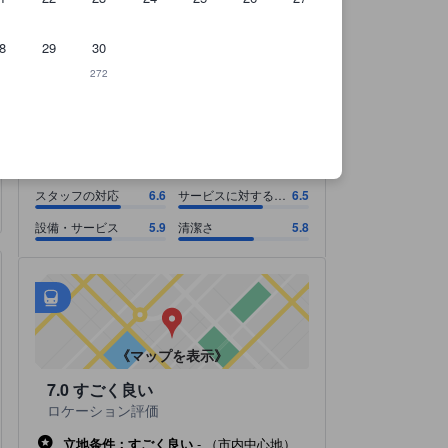
8
29
30
272
のです。
スタッフの対応 6.6スコア（10点満点）. サービスに対する料金 6.5スコア
スタッフの対応 6.6スコア（10点満点）
サービスに対する料金 6.5スコア（10点満点）
設備・サービス 5.9スコア（10点満点）
清潔さ 5.8スコア（10点満点）
6.4
良い
すべて表示
2,134 件の総評
スタッフの対応
6.6
サービスに対する料
6.5
金
設備・サービス
5.9
清潔さ
5.8
徒歩圏内に78箇所のスポットがあります！
tooltip
徒歩に関するさらなる詳細：
アクセス抜群
tooltip
•
最寄の駅：メトロ アル ラス駅（距離0.12km）
•
最寄の駅：Al Ras（距離0.12km）
《マップを表示》
7.0
すごく良い
ロケーション評価
立地条件：すごく良い
-
（市内中心地）