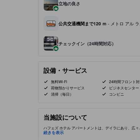
立地の良さ
公共交通機関まで120 ｍ
- メトロ アル 
チェックイン（24時間対応）
設備・サービス
無料Wi-Fi
24時間フロント対
荷物預かりサービス
ビジネスセンター
清掃（毎日）
コンビニ
当施設について
ハフェズ ホテル アパートメントは、デイラにあり、広
準備のための完全装備の簡易キッチンがあります。便利
続きを表示
しい拠点となります。デイラは、伝統的なスークと現代