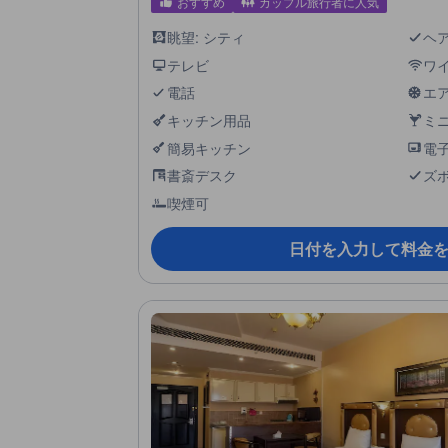
おすすめ
カップル旅行者に人気
眺望: シティ
ヘ
テレビ
ワ
電話
エ
キッチン用品
ミ
簡易キッチン
電
書斎デスク
ズ
喫煙可
日付を入力して料金