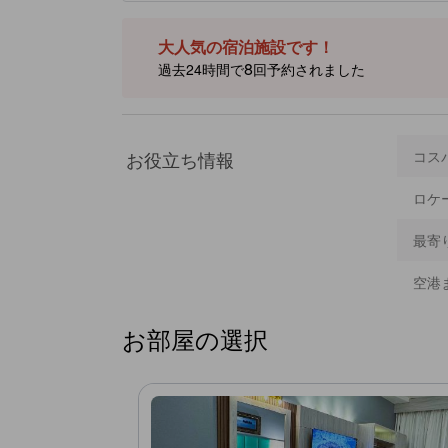
化体験が楽しめます。ハフェズ ホテル アパートメントは
サービスを提供し、便利な滞在を提供します。客室には爽
や静かな中庭の景色が楽しめます。徒歩圏内には賑やかな
大人気の宿泊施設です！
から1km以内です。 ［一部コンテンツは生成AIによっ
8
過去24時間で
回予約されました
お役立ち情報
コス
ロケ
最寄
空港
お部屋の選択