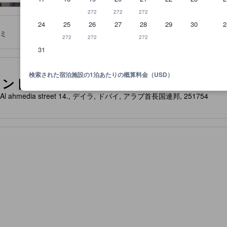
272
272
272
24
25
26
27
28
29
30
2
ミ
ロケーション
宿泊ポリシー
272
272
272
31
泊施設に備わっていると予想される快適さや客室設備のレベルを示すも
検索された宿泊施設の1泊あたりの概算料金（USD）
afez Hotel Apartment )
 Alras , Al ahmedia street 14., デイラ, ドバイ, アラブ首長国連邦, 251754