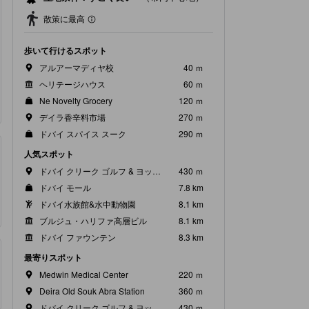
散策に最高
歩いて行けるスポット
アルアーマディヤ校
40 ｍ
ヘリテージハウス
60 ｍ
Ne Novelty Grocery
120 ｍ
デイラ香辛料市場
270 ｍ
ドバイ スパイス スーク
290 ｍ
人気スポット
ドバイ クリーク ゴルフ & ヨットクラブ
430 ｍ
ドバイ モール
7.8 km
ドバイ水族館&水中動物園
8.1 km
ブルジュ・ハリファ高層ビル
8.1 km
ドバイ ファウンテン
8.3 km
最寄りスポット
Medwin Medical Center
220 ｍ
Deira Old Souk Abra Station
360 ｍ
ドバイ クリーク ゴルフ & ヨットクラブ
430 ｍ