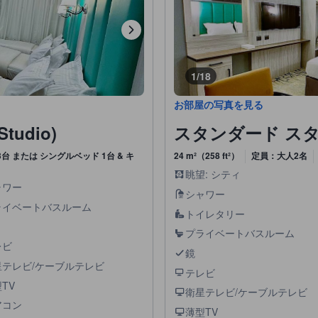
1/18
お部屋の写真を見る
tudio)
スタンダード スタジオ 
台 または シングルベッド 1台 & キ
24 m²（258 ft²）
定員：大人2名
眺望: シティ
ャワー
シャワー
ライベートバスルーム
トイレタリー
プライベートバスルーム
レビ
鏡
星テレビ/ケーブルテレビ
テレビ
TV
衛星テレビ/ケーブルテレビ
アコン
薄型TV