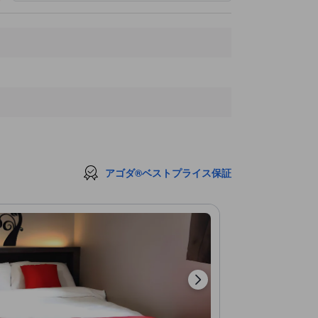
IOI Mart
2.9 km
アゴダ®ベストプライス保証