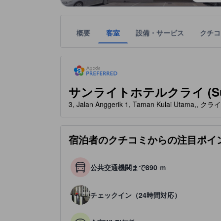
概要
客室
設備・サービス
クチコ
tooltip
「アゴダのおすすめ宿泊施設」は、アゴダが定める
星評価は、宿泊施設から受け取った情報であり、宿
tooltip
星評価、最高5の内3
サンライトホテルクライ (Sunlig
3, Jalan Anggerik 1, Taman Kulai Utam
宿泊者のクチコミからの注目ポイ
公共交通機関まで890 ｍ
チェックイン（24時間対応）