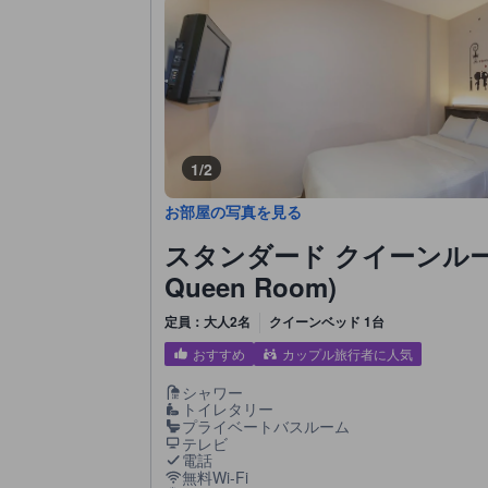
1/2
お部屋の写真を見る
スタンダード クイーンルーム 
Queen Room)
定員：大人2名
クイーンベッド 1台
おすすめ
カップル旅行者に人気
シャワー
トイレタリー
プライベートバスルーム
テレビ
電話
無料Wi-Fi