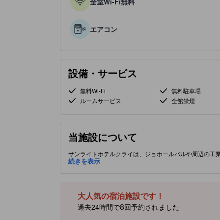
全室Wi-Fi無料
エアコン
設備・サービス
無料Wi-Fi
無料駐車場
ルームサービス
全館禁煙
当施設について
サンライトホテルクライは、ジョホールバルや周辺の工
ターミナル、ショップ、カフェから徒歩圏内に位置し、2
続きを表示
ビスを提供します。客室はしっかり効くエアコン、平均以
楽しめます。バリアフリー駐車場や温冷水（2階）もあり
って作成されています。情報が正確でない可能性があり
大人気の宿泊施設です！
8
過去24時間で
回予約されました