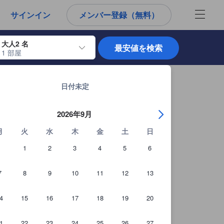
から宿泊選びをされるユーザーにとっても参考となる信頼できる情報源
サインイン
メンバー登録（無料）
大人2 名
最安値を検索
1 部屋
使用して、チェックイン日とチェックアウト日を移動します。エンターキー
ジョホールバルの宿泊施設 全6,994軒を見る
日付未定
2026年9月
月
火
水
木
金
土
日
1
2
3
4
5
6
7
8
9
10
11
12
13
4
15
16
17
18
19
20
1
22
23
24
25
26
27