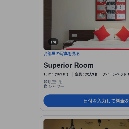
1/4
お部屋の写真を見る
Superior Room
15 m²（161 ft²）
定員：大人3名
クイーンベッド 
眺望: 湖
シャワー
日付を入力して料金