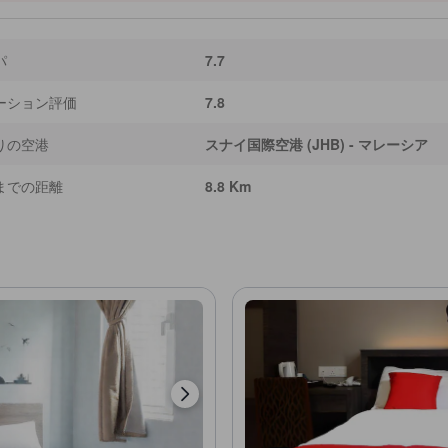
パ
7.7
ーション評価
7.8
りの空港
スナイ国際空港 (JHB) - マレーシア
までの距離
8.8 Km