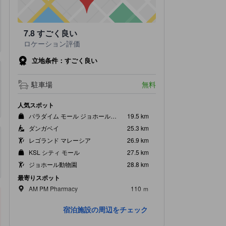
7.8
すごく良い
ロケーション評価
立地条件：すごく良い
駐車場
無料
人気スポット
パラダイム モール ジョホールバル
19.5 km
ダンガベイ
25.3 km
レゴランド マレーシア
26.9 km
KSL シティ モール
27.5 km
ジョホール動物園
28.8 km
最寄りスポット
AM PM Pharmacy
110 ｍ
Klinik Adham
740 ｍ
宿泊施設の周辺をチェック
クライ駅
850 ｍ
Super Cowboy
1.1 km