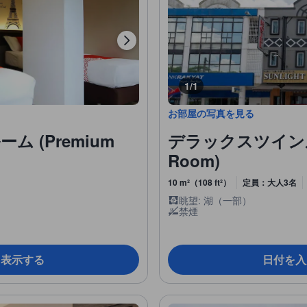
1/1
お部屋の写真を見る
 (Premium
デラックスツインルーム
Room)
10 m²（108 ft²）
定員：大人3名
眺望: 湖（一部）
禁煙
を表示する
日付を入