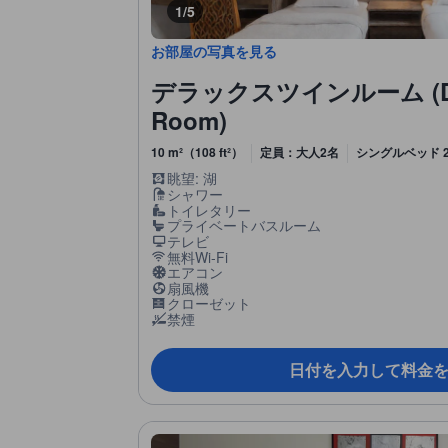
1/5
お部屋の写真を見る
デラックスツインルーム (Del
Room)
10 m²（108 ft²）
定員：大人2名
シングルベッド 
眺望: 湖
シャワー
トイレタリー
プライベートバスルーム
テレビ
無料Wi-Fi
エアコン
扇風機
クローゼット
禁煙
日付を入力して料金