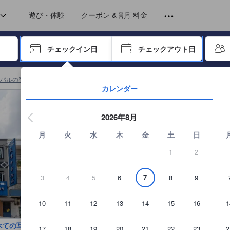
トから提供されています。実際の経験に基づいた内容であるため、これ
遊び・体験
クーポン & 割引料金
ーで進み、エンターキーを押して内容を確定して、検索します。
チェックイン日
チェックアウト日
エンターキーを押して日付選択画面の操作を開始します。方向キーを
バルの宿泊施設
(
6,994
)
サンライトホテルクライの詳細を見る
カレンダー
2026年8月
月
火
水
木
金
土
日
1
2
3
4
5
6
7
8
9
10
11
12
13
14
15
16
1
べての写真を見る
17
18
19
20
21
22
23
2