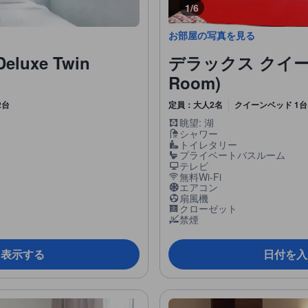
1/6
お部屋の写真を見る
uxe Twin
デラックス クイーンル
Room)
2台
定員：大人2名
クイーンベッド 1台
眺望: 湖
シャワー
トイレタリー
プライベートバスルーム
テレビ
無料Wi-Fi
エアコン
扇風機
クローゼット
禁煙
を表示する
日付を入