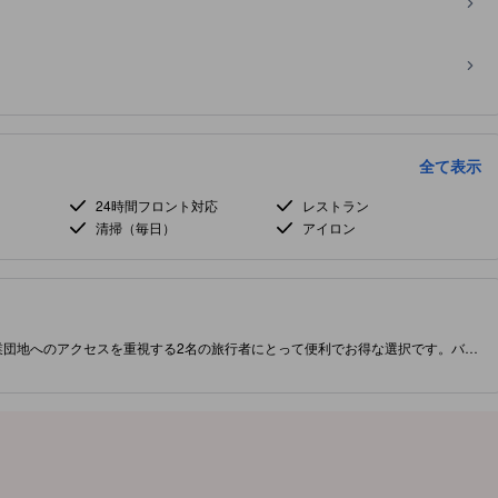
全て表示
24時間フロント対応
レストラン
清掃（毎日）
アイロン
業団地へのアクセスを重視する2名の旅行者にとって便利でお得な選択です。バス
4時間チェックイン、行き届いた日々の客室清掃、館内ダイニングとルームサー
上のWi‑Fi、スマートテレビ、高級アメニティを備え、市街または庭園の眺めが
、短期滞在や出張に実用的な快適さを添えます。 ［一部コンテンツは生成AIによ
ます。］