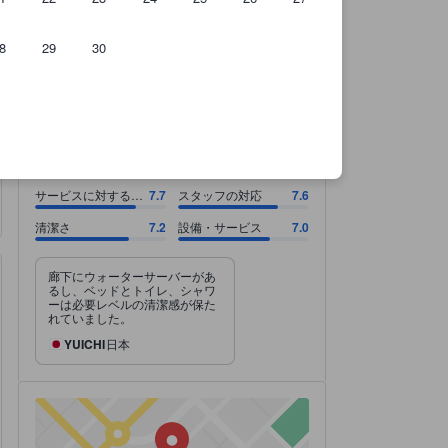
8
29
30
。
のです。
サービスに対する料金 7.7スコア（10点満点）. スタッフの対応 7.6スコア
サービスに対する料金 7.7スコア（10点満点）
スタッフの対応 7.6スコア（10点満点）
清潔さ 7.2スコア（10点満点）
設備・サービス 7.0スコア（10点満点）
7.4
すごく良い
すべて表示
1,767 件の総評
サービスに対する料
7.7
スタッフの対応
7.6
金
清潔さ
7.2
設備・サービス
7.0
廊下にウォーターサーバーがあ
るし、ベッドとトイレ、シャワ
ーは必要レベルの清潔感が保た
れていました。
YUICHI
日本