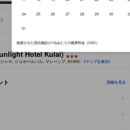
24
25
26
27
28
29
30
2
ミ
ロケーション
宿泊ポリシー
31
基準を満たし、長い間にわたり掲載されている承認済みの宿泊施設です
泊施設に備わっていると予想される快適さや客室設備のレベルを示すも
検索された宿泊施設の1泊あたりの概算料金（USD）
ht Hotel Kulai)
a,, クライジャヤ, ジョホールバル, マレーシア, 81000
- 《マップを表示》
ント
詳細を見る