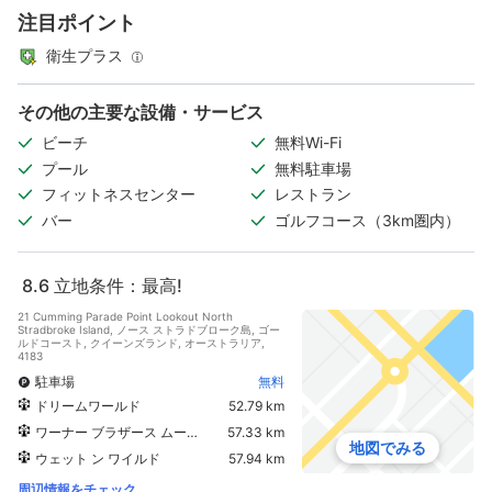
注目ポイント
衛生プラス
その他の主要な設備・サービス
ビーチ
無料Wi-Fi
プール
無料駐車場
フィットネスセンター
レストラン
バー
ゴルフコース（3km圏内）
8.6
立地条件：最高!
21 Cumming Parade Point Lookout North
Stradbroke Island, ノース ストラドブローク島, ゴー
ルドコースト, クイーンズランド, オーストラリア,
4183
駐車場
無料
ドリームワールド
52.79 km
ワーナー ブラザース ムービー ワールド
57.33 km
地図でみる
ウェット ン ワイルド
57.94 km
周辺情報をチェック