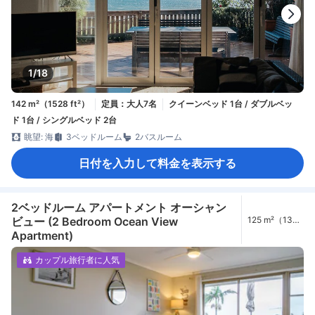
1/18
142 m²（1528 ft²）
定員：大人7名
クイーンベッド 1台 / ダブルベッ
ド 1台 / シングルベッド 2台
眺望: 海
3ベッドルーム
2バスルーム
日付を入力して料金を表示する
2ベッドルーム アパートメント オーシャン
ビュー (2 Bedroom Ocean View
125 m²（1345
ft²）
Apartment)
カップル旅行者に人気