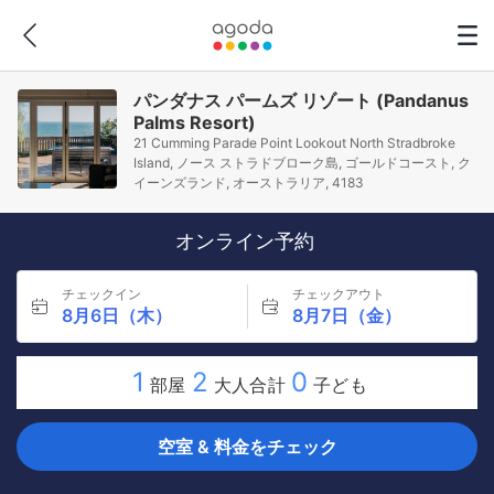
パンダナス パームズ リゾート (Pandanus
Palms Resort)
21 Cumming Parade Point Lookout North Stradbroke
Island, ノース ストラドブローク島, ゴールドコースト, ク
イーンズランド, オーストラリア, 4183
オンライン予約
チェックイン
チェックアウト
8月6日（木）
8月7日（金）
1
2
0
部屋
大人合計
子ども
空室 & 料金をチェック