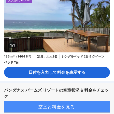
大人数に GOOD
1/1
136 m²（1464 ft²）
定員：大人2名
シングルベッド 2台 & クイーン
ベッド 2台
日付を入力して料金を表示する
パンダナス パームズ リゾートの空室状況 & 料金をチェッ
ク
空室と料金を見る