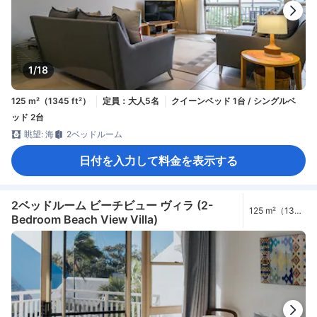
1/18
125 m²（1345 ft²）
定員：大人5名
クイーンベッド 1台 / シングルベ
ッド 2台
眺望: 海
2ベッドルーム
日付を入力して料金を表示する
2ベッドルーム ビーチビュー ヴィラ (2-
125 m²（1345
Bedroom Beach View Villa)
ft²）