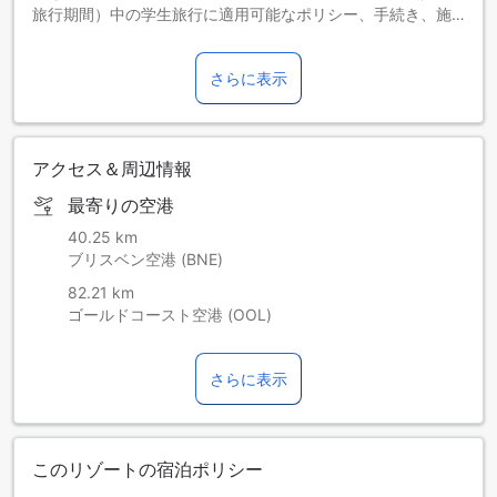
旅行期間）中の学生旅行に適用可能なポリシー、手続き、施
設・設備等をご用意しておりません。 つきましては、スクー
リーズ・ウィーク中の高校/大学卒業予定の学生による予約を
さらに表示
お断りする権利を有しますことを、あらかじめご了承くださ
い。
当施設内では電気自動車（EV）の充電はできませんので、あ
らかじめご了承ください。
アクセス＆周辺情報
最寄りの空港
40.25 km
ブリスベン空港 (BNE)
82.21 km
ゴールドコースト空港 (OOL)
さらに表示
このリゾートの宿泊ポリシー