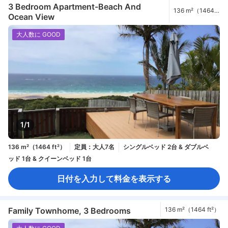
3 Bedroom Apartment-Beach And
136 m²（1464
Ocean View
ft²）
大人数に GOOD
1/1
136 m²（1464 ft²）
定員：大人7名
シングルベッド 2台 & ダブルベ
ッド 1台 & クイーンベッド 1台
日付を入力して料金を表示する
Family Townhome, 3 Bedrooms
136 m²（1464 ft²）