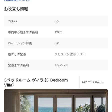
お役立ち情報
コスパ
8.5
市内中心地までの距離
19km
ロケーション評価
8.6
最寄りの空港
ブリスベン空港 (BNE)
空港までの距離
40.25 km
3ベッドルーム ヴィラ (3-Bedroom
142 m²（1528
Villa)
ft²）