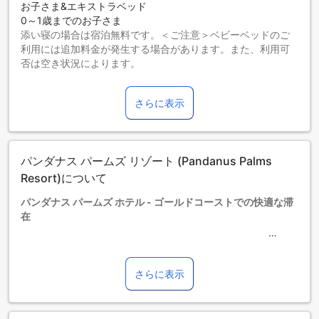
お子さま&エキストラベッド
0～1歳までのお子さま
添い寝の場合は宿泊無料です。＜ご注意＞ベビーベッドのご
利用には追加料金が発生する場合があります。また、利用可
否は空き状況によります。
2～12歳までのお子さま
添い寝の場合は宿泊無料です。
さらに表示
13歳以上の宿泊者は大人とみなされます。
エキストラベッドの追加可否は、ルームタイプにより異なり
ます。各ルームタイプ欄の記載をお確かめください。ルーム
タイプの欄にエキストラベッド追加のオプションが提示され
パンダナス パームズ リゾート (Pandanus Palms
ていない場合は、エキストラベッドの追加はできません。
【ご注意】6部屋以上をご予約の場合は、異なるご予約条件や
Resort)について
追加料金が適用されることがありますのでご了承ください。
パンダナス パームズ ホテル - ゴールドコーストでの快適な滞
在
パンダナス パームズ ホテルは、オーストラリアの美しいゴー
ルドコーストに位置する魅力的な3つ星ホテルです。1988年
さらに表示
に建設され、2017年に改装されたこのホテルは、現代的な快
適さと伝統的なホスピタリティを兼ね備えています。市中心
部から19kmの距離にあり、空港からは約76分でアクセス可能