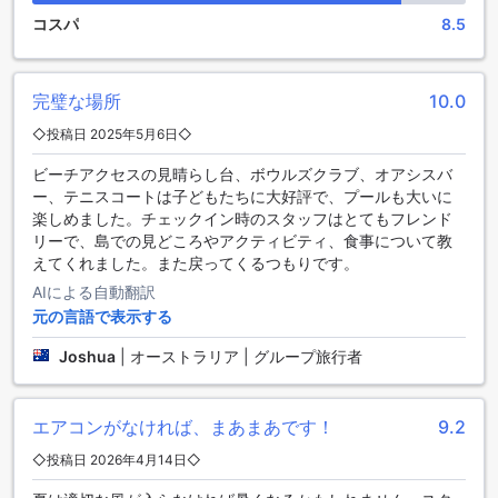
ができます。さらに、ゲームルームも完備されており、ビリ
コスパ
8.5
ヤードやテーブルゲームなどで、友人同士で競い合ったり、
楽しい時間を過ごすことができます。パンダナス パームズ ホ
テルでは、心温まるエンターテイメント体験を通じて、特別
な思い出を作ることができるでしょう。
完璧な場所
10.0
◇投稿日 2025年5月6日◇
パンダナス パームズ ホテルのスポーツ施設
ビーチアクセスの見晴らし台、ボウルズクラブ、オアシスバ
パンダナス パームズ ホテルでは、アクティブな滞在を楽しむ
ー、テニスコートは子どもたちに大好評で、プールも大いに
ための充実したスポーツ施設が揃っています。屋内プール
楽しめました。チェックイン時のスタッフはとてもフレンド
は、天候に関係なく泳ぎを楽しむことができる快適な空間で
リーで、島での見どころやアクティビティ、食事について教
す。リラックスした雰囲気の中で、心地よい水の中で身体を
えてくれました。また戻ってくるつもりです。
動かし、リフレッシュすることができます。また、外に出る
AIによる自動翻訳
と、広々とした屋外プールもあり、日差しを浴びながらのん
元の言語で表示する
びりと過ごしたり、家族や友人と楽しい時間を過ごすことが
できます。
Joshua
|
オーストラリア | グループ旅行者
さらに、フィットネスセンターでは、最新のトレーニング機
器が揃い、運動不足を解消するための理想的な環境を提供し
ています。多様なエクササイズに対応した設備が整っている
エアコンがなければ、まあまあです！
9.2
ため、どんなフィットネスレベルの方でも満足できることで
しょう。そして、テニスコートでは、友人や家族と白熱した
◇投稿日 2026年4月14日◇
試合を楽しむことができ、健康的な競争を通じて絆を深める
ことができます。ビーチも近くにあり、美しい海を眺めなが