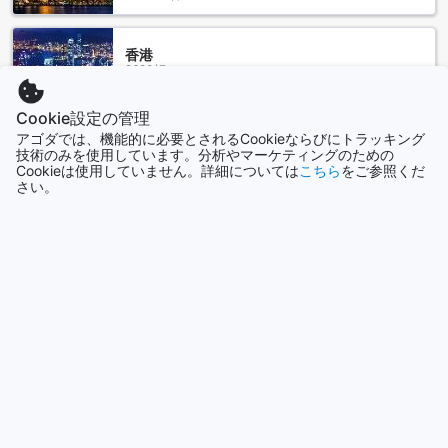
さらに、レストランでは、シェフによる創造的な料理が楽し
めます。地元の新鮮な食材を活かしたメニューは、オースト
香港
ラリアの風味を存分に感じられるものばかりです。特別なデ
2690軒
ィナーや家族との食事にも最適で、居心地の良い空間で心温
まるひと時を過ごせます。また、バーベキュー施設も完備さ
れており、友人や家族と一緒にアウトドアでの食事を楽しむ
Cookie設定の管理
シンガポール
ことができます。美しい景色を眺めながら、グリルで焼き上
アゴダでは、機能的に必要とされるCookieならびにトラッキング
1506軒
技術のみを使用しています。分析やマーケティングのための
げた料理を味わうのは、特別な体験となることでしょう。
Cookieは使用していません。詳細については
こちら
をご参照くだ
さい。
パンダナス パームズ ホテルの客室オファー
もっと見る
パンダナス パームズ ホテルでは、さまざまなニーズに応じた
全て表示
魅力的な客室をご用意しています。まず、オーシャンビュー
を望む「2ベッドルーム オーシャンビュー アパートメント」
は、広々とした125平方メートルの空間に1つのクイーンベッ
今話題の都市
ドと2つのシングルベッドを備え、海の壮大な景色を楽しみな
がら、リラックスした時間を過ごせます。ビーチビューの「2
シンガポール
ベッドルーム ビーチビュー ヴィラ」も同様の広さで、同じく
シンガポール
1つのクイーンベッドと2つのシングルベッドを完備。ここで
は、海のさざ波を感じながら、心地よい滞在を実現できま
沖縄本島
す。
日本
さらに、142平方メートルの「3ベッドルーム ヴィラ」では、