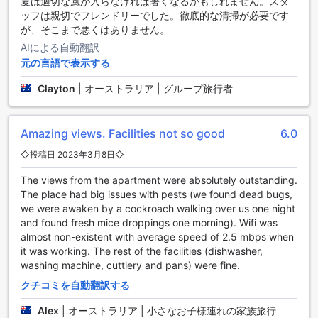
夏は適切な風が入らなければ暑くなるかもしれません。スタ
らのウォーキングやジョギングもお楽しみいただけます。パ
ッフは親切でフレンドリーでした。徹底的な清掃が必要です
ンダナス パームズ ホテルで、アクティブで充実したひととき
が、そこまで悪くはありません。
をお過ごしください。
AIによる自動翻訳
元の言語で表示する
パンダナス パームズ ホテルの便利な施設
Clayton
|
オーストラリア | グループ旅行者
パンダナス パームズ ホテルでは、宿泊客の皆様に快適で便利
な滞在を提供するために、さまざまな便利な施設を整えてい
ます。まず、全てのお部屋で無料のWi-Fiが利用可能で、滞在
Amazing views. Facilities not so good
6.0
中は快適にインターネットを楽しむことができます。また、
◇投稿日 2023年3月8日◇
公共エリアでもWi-Fiが完備されているため、ホテル内でのリ
ラックスタイムや友人とのコミュニケーションもスムーズに
The views from the apartment were absolutely outstanding.
行えます。
The place had big issues with pests (we found dead bugs,
さらに、荷物の保管が可能なラゲッジストレージサービスも
we were awaken by a cockroach walking over us one night
ご用意しており、チェックイン前やチェックアウト後に観光
and found fresh mice droppings one morning). Wifi was
を楽しむ際に便利です。喫煙を希望されるお客様には、指定
almost non-existent with average speed of 2.5 mbps when
された喫煙エリアが設けられており、快適にお過ごしいただ
it was working. The rest of the facilities (dishwasher,
けます。また、ちょっとしたスナックや飲み物を手軽に購入
washing machine, cuttlery and pans) were fine.
できる自動販売機も完備しており、必要な時にすぐに利用で
きるのが嬉しいポイントです。パンダナス パームズ ホテル
クチコミを自動翻訳する
は、旅行者の皆様にとって理想的な滞在先となることでしょ
Alex
|
オーストラリア | 小さなお子様連れの家族旅行
う。