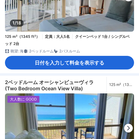
1/18
125 m²（1345 ft²）
定員：大人5名
クイーンベッド 1台 / シングルベ
ッド 2台
眺望: 海
2ベッドルーム
2バスルーム
日付を入力して料金を表示する
2ベッドルーム オーシャンビューヴィラ
125 m²（1345
(Two Bedroom Ocean View Villa)
ft²）
大人数に GOOD