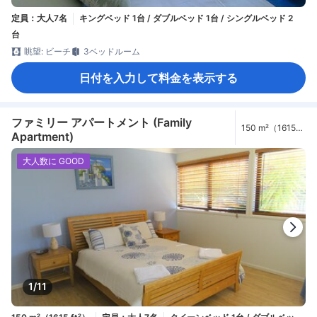
定員：大人7名
キングベッド 1台 / ダブルベッド 1台 / シングルベッド 2
台
眺望: ビーチ
3ベッドルーム
日付を入力して料金を表示する
ファミリー アパートメント (Family
150 m²（1615
Apartment)
ft²）
大人数に GOOD
1/11