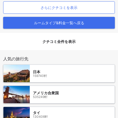
テレビや衛星放送・ケーブルテレビが設置されているため、
リラックスした時間を楽しむことができます。お部屋には専
さらにクチコミを表示
用のバルコニーまたはテラスもあり、心地よい風を感じなが
ら、ゴールドコーストの美しい景色を堪能することができま
す。
ルームタイプ&料金一覧へ戻る
また、コーヒー/ティーメーカーや冷蔵庫も完備されており、
滞在中にお好きな飲み物を手軽に楽しむことができます。リ
ネンやタオルも用意されているため、必要なものはすぐに揃
クチコミ全件を表示
います。さらに、別々のリビングルームがあるお部屋もあ
り、プライベートな空間でくつろぎながら、家族や友人と素
敵なひとときを過ごすことができます。パンダナス パームス
人気の旅行先
リゾートは、快適さと便利さを兼ね備えた理想的な宿泊施設
です。
日本
パンダナス パームズ ホテルの魅力的なダイニング体験
159740軒
パンダナス パームズ ホテルでは、ゲストに多彩なダイニング
オプションを提供しています。まず、ホテル内のカフェで
アメリカ合衆国
は、リラックスした雰囲気の中で新鮮なコーヒーや軽食を楽
535249軒
しむことができます。朝のひとときにぴったりなこのカフェ
は、ビーチでのアクティビティの前後に立ち寄るのに最適な
スポットです。バラエティ豊かなメニューが揃っており、地
タイ
130406軒
元の食材を使った美味しい料理を味わうことができます。