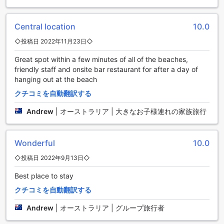
便利な交通施設を備えたパンダナス パームズ ホテル
Central location
10.0
パンダナス パームズ ホテルでは、ゲストの快適な滞在をサポ
◇投稿日 2022年11月23日◇
ートするために、充実した交通施設を提供しています。ま
ず、ホテル内には広々とした駐車場が完備されており、宿泊
Great spot within a few minutes of all of the beaches,
者は無料で利用することができます。自家用車で訪れる方々
friendly staff and onsite bar restaurant for after a day of
にとって、安心して駐車できるスペースが確保されているの
hanging out at the beach
は大きな魅力です。
クチコミを自動翻訳する
さらに、ホテルでは便利なチケットサービスも提供してお
り、周辺の観光スポットやアクティビティのチケットを簡単
Andrew
|
オーストラリア | 大きなお子様連れの家族旅行
に手に入れることができます。これにより、観光計画を立て
る手間を省き、スムーズにゴールドコーストの魅力を楽しむ
ことができます。パンダナス パームズ ホテルは、移動の利便
Wonderful
10.0
性を重視した滞在を実現するための最適な拠点です。
◇投稿日 2022年9月13日◇
パンダナス パームス リゾートの客室施設
Best place to stay
ゴールドコーストのパンダナス パームス リゾートでは、快適
クチコミを自動翻訳する
な滞在を約束するために充実した客室施設を提供していま
す。全室にはエアコンが完備されており、オーストラリアの
Andrew
|
オーストラリア | グループ旅行者
温暖な気候の中でも快適に過ごすことができます。さらに、