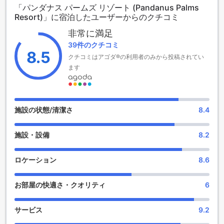
「パンダナス パームズ リゾート (Pandanus Palms
です。静かな環境の中で、リラックスしたひとときをお過ご
Resort)」に宿泊したユーザーからのクチコミ
しいただけます。
全38室の客室は、広々とした空間と温かみのあるデザインが
非常に満足
特徴で、訪れるゲストに心地よい滞在を提供します。チェッ
39件のクチコミ
クインは午後2時から、チェックアウトは午前10時まで可能
8.5
クチコミはアゴダ®の利用者のみから投稿されてい
で、柔軟なスケジュールでの滞在が実現します。また、2歳か
ら12歳までのお子様は無料で宿泊できるため、家族旅行にも
ます
最適な選択肢です。パンダナス パームズ ホテルで、ゴールド
コーストの魅力を存分に楽しんでください。
パンダナス パームズ ホテルのエンターテイメント施設
施設の状態/清潔さ
8.4
パンダナス パームズ ホテルでは、リラックスしたひとときを
施設・設備
8.2
楽しむためのエンターテイメント施設が充実しています。ま
ず、ホテル内のバーは、洗練された雰囲気の中で多彩なドリ
ンクメニューを提供しており、友人や家族と共に楽しい時間
ロケーション
8.6
を過ごすのに最適な場所です。ここでは、地元のビールやカ
クテルを片手に、リラックスした夜をお楽しみいただけま
お部屋の快適さ・クオリティ
6
す。
また、広々とした庭は、自然の美しさを感じながらリフレッ
シュできるスペースです。緑豊かな環境の中で、静かな時間
サービス
9.2
を過ごしたり、友人と楽しいひとときを共有したりすること