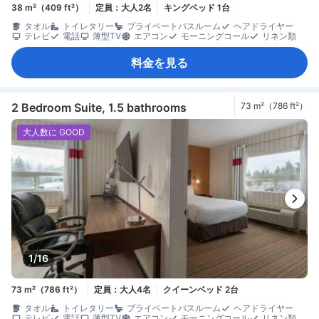
38 m²（409 ft²）
定員：大人2名
キングベッド 1台
タオル
トイレタリー
プライベートバスルーム
ヘアドライヤー
テレビ
電話
薄型TV
エアコン
モーニングコール
リネン類
料金を見る
2 Bedroom Suite, 1.5 bathrooms
73 m²（786 ft²）
大人数に GOOD
1/16
73 m²（786 ft²）
定員：大人4名
クイーンベッド 2台
タオル
トイレタリー
プライベートバスルーム
ヘアドライヤー
テレビ
電話
薄型TV
エアコン
モーニングコール
リネン類