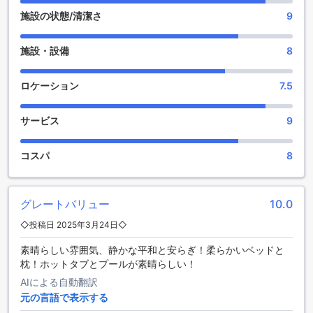
施設の状態/清潔さ
9
フォー ポインツ バイ シェラトン プリンス ジョージでは、滞
在中に楽しめる多彩なエンターテイメント施設が整っていま
施設・設備
8
す。ホテル内には、ショッピングを楽しむためのショップが
あり、地元の特産品やお土産を手に入れることができます。
旅行の思い出を作るためのアイテムを見つけることができる
ロケーション
7.5
でしょう。
また、リラックスしたひとときを過ごすためのバーも完備さ
サービス
9
れています。ここでは、厳選されたドリンクを楽しみなが
ら、友人や家族と楽しい会話を交わすことができます。さら
に、マッサージサービスやホットタブもあり、日々の疲れを
コスパ
8
癒す最高の場所です。共有ラウンジやテレビエリアでは、他
のゲストと交流しながらリラックスすることができ、思い出
に残る滞在をサポートします。
グレートバリュー
10.0
フォー ポインツ バイ シェラトン プリンス ジョージのスポー
◇投稿日 2025年3月24日◇
ツ施設
素晴らしい雰囲気、静かな平和と安らぎ！柔らかいベッドと
枕！ホットタブとプールが素晴らしい！
フォー ポインツ バイ シェラトン プリンス ジョージでは、ア
クティブな滞在をサポートするために充実したスポーツ施設
AIによる自動翻訳
を完備しています。最新の器具が揃ったフィットネスセンタ
元の言語で表示する
ーでは、トレーニングに励むことができ、心身のリフレッシ