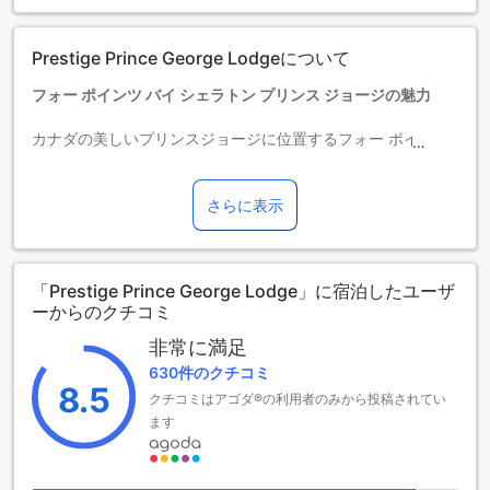
ます。各ルームタイプ欄の記載をお確かめください。ルーム
タイプの欄にエキストラベッド追加のオプションが提示され
Prestige Prince George Lodgeについて
ていない場合は、エキストラベッドの追加はできません。
【ご注意】6部屋以上をご予約の場合は、異なるご予約条件や
フォー ポインツ バイ シェラトン プリンス ジョージの魅力
追加料金が適用されることがありますのでご了承ください。
カナダの美しいプリンスジョージに位置するフォー ポインツ
バイ シェラトン プリンス ジョージは、快適で便利な宿泊体験
を提供する3つ星ホテルです。74室の客室を備えたこのホテル
は、ビジネスやレジャーの旅行者に最適な選択肢です。チェ
さらに表示
ックインは午後3時から可能で、ゆったりとした時間を過ごす
ことができます。また、チェックアウトは正午12時まで可能
なので、朝のひとときをゆっくりと楽しむことができます。
「Prestige Prince George Lodge」に宿泊したユーザ
家族連れにも優しいこのホテルでは、0歳から11歳のお子様が
ーからのクチコミ
無料で宿泊できるポリシーが設けられています。これによ
り、ご家族での旅行も安心して楽しむことができ、思い出に
非常に満足
残るひとときを過ごせることでしょう。フォー ポインツ バイ
630件のクチコミ
シェラトン プリンス ジョージは、快適な宿泊を提供するだけ
8.5
クチコミはアゴダ®の利用者のみから投稿されてい
でなく、周辺の観光スポットへのアクセスも良好で、訪れる
人々にとって理想的な拠点となります。
ます
フォー ポインツ バイ シェラトン プリンス ジョージのエンタ
ーテイメント施設