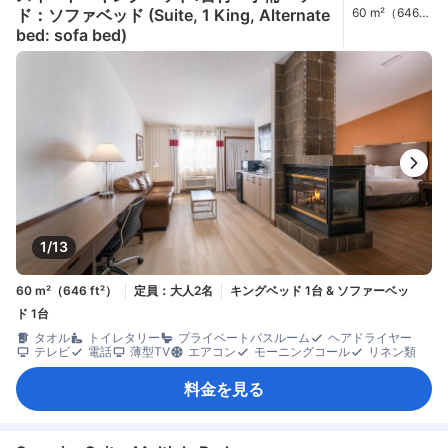
ド：ソファベッド (Suite, 1 King, Alternate
60 m²（646
ft²）
bed: sofa bed)
1/13
60 m²（646 ft²）
定員：大人2名
キングベッド 1台 & ソファーベッ
ド 1台
タオル
トイレタリー
プライベートバスルーム
ヘアドライヤー
テレビ
電話
薄型TV
エアコン
モーニングコール
リネン類
料金を見る