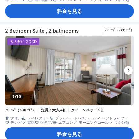
料金を見る
2 Bedroom Suite , 2 bathrooms
73 m²（786 ft²）
大人数に GOOD
1/16
73 m²（786 ft²）
定員：大人4名
クイーンベッド 2台
タオル
トイレタリー
プライベートバスルーム
ヘアドライヤー
テレビ
電話
薄型TV
エアコン
モーニングコール
リネン類
料金を見る