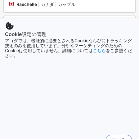
ュを図ることができます。広々としたスペースで、自分のペ
Raechelle
|
カナダ | カップル
ースでエクササイズを楽しむことができるため、旅行中でも
健康を維持することが可能です。
また、プールサイドバーでは、リラックスしながら軽食やド
最高!
9.2
リンクを楽しむことができ、運動後のひとときを心地よく過
◇投稿日 2019年9月9日◇
Cookie設定の管理
ごせます。プールに身を浸しながら、友人や家族と楽しい会
アゴダでは、機能的に必要とされるCookieならびにトラッキング
話を交わすことができるこの空間は、心地よいリフレッシュ
Excellent staff!
技術のみを使用しています。分析やマーケティングのための
の場となることでしょう。フォー ポインツ バイ シェラトン
Cookieは使用していません。詳細については
こちら
をご参照くだ
クチコミを自動翻訳する
プリンス ジョージでの滞在は、アクティブなライフスタイル
さい。
を大切にする方々にとって、魅力的な選択肢となることでし
marie
|
カナダ | 大きなお子様連れの家族旅行
ょう。
フォー ポインツ バイ シェラトン プリンス ジョージの便利な
ルームタイプ&料金一覧へ戻る
施設
フォー ポインツ バイ シェラトン プリンス ジョージでは、ゲ
人気の旅行先
ストの快適さと利便性を最優先に考えた多彩な便利施設を提
供しています。全客室には無料のWi-Fiが完備されており、公
共エリアでもインターネット接続が可能です。これにより、
日本
ビジネスでの利用や観光の計画をスムーズに進めることがで
159155軒
きます。また、毎日のハウスキーピングサービスにより、清
潔で快適な滞在が約束されています。