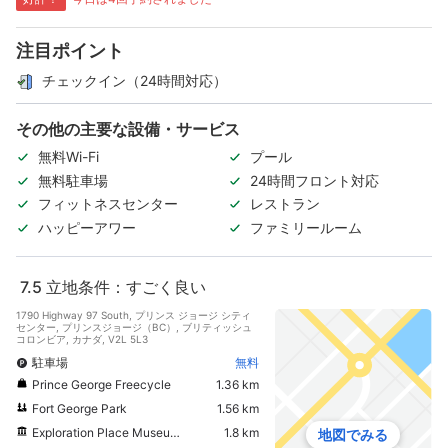
注目ポイント
チェックイン（24時間対応）
その他の主要な設備・サービス
無料Wi-Fi
プール
無料駐車場
24時間フロント対応
フィットネスセンター
レストラン
ハッピーアワー
ファミリールーム
7.5
立地条件：すごく良い
1790 Highway 97 South, プリンス ジョージ シティ
センター, プリンスジョージ（BC）, ブリティッシュ
コロンビア, カナダ, V2L 5L3
駐車場
無料
Prince George Freecycle
1.36 km
Fort George Park
1.56 km
Exploration Place Museum and Science Centre
1.8 km
地図でみる