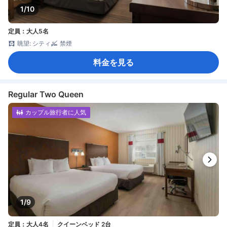
1/10
定員：大人5名
眺望: シティ
禁煙
料金を見る
Regular Two Queen
カップル旅行者に人気
1/9
定員：大人4名
クイーンベッド 2台