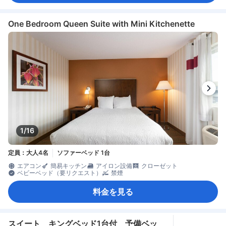
One Bedroom Queen Suite with Mini Kitchenette
1/16
定員：大人4名
ソファーベッド 1台
エアコン
簡易キッチン
アイロン設備
クローゼット
ベビーベッド（要リクエスト）
禁煙
料金を見る
スイート キングベッド1台付 予備ベッ