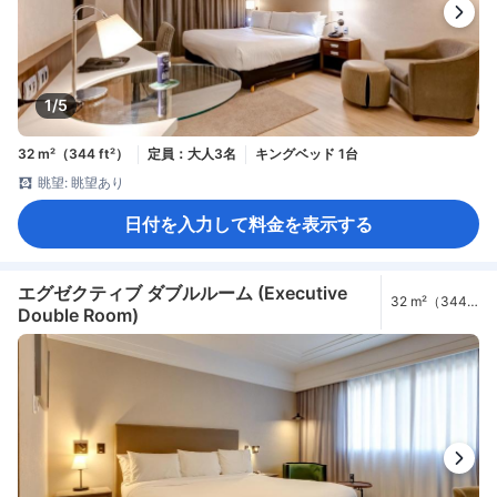
1/5
32 m²（344 ft²）
定員：大人3名
キングベッド 1台
眺望: 眺望あり
日付を入力して料金を表示する
エグゼクティブ ダブルルーム (Executive
32 m²（344
Double Room)
ft²）