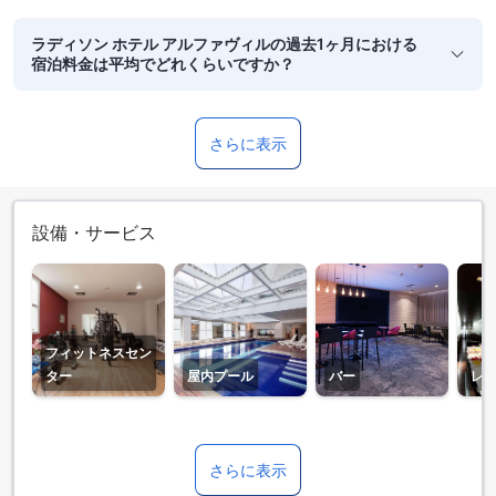
ラディソン ホテル アルファヴィルの過去1ヶ月における
宿泊料金は平均でどれくらいですか？
さらに表示
設備・サービス
フィットネスセン
ター
屋内プール
バー
レ
さらに表示