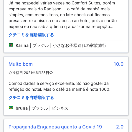
Já me hospedei várias vezes no Comfort Suites, porém
するためにさまざまな便利な施設を提供しています。24時間
esperava mais do Radisson.... o café da manhã mais
ルームサービスを利用すれば、いつでもお部屋でお食事を楽
simples, com menos itens, no late check out ficamos
しむことができます。また、宿泊者のためにランドリーサー
presas entre a piscina e o acesso ao hotel, pois o cartão
ビスもご利用いただけます。お部屋の清掃も一日に何度も行
expirou eu não sabia q tinha q atualizar na recepção...
われるので、常に清潔な環境でおくつろぎいただけます。
ホテル内にはセーフティボックスが完備されており、貴重品
クチコミを自動翻訳する
の保管にも安心です。また、フレンドリーなコンシェルジュ
Karina
|
ブラジル | 小さなお子様連れの家族旅行
スタッフが常駐しており、観光情報や交通案内など、さまざ
まなお手伝いをしてくれます。さらに、ホテル全域でWi-Fiが
利用可能であり、公共エリアでもインターネットにアクセス
Muito bom
10.0
できます。喫煙者のために指定された喫煙エリアも用意され
ており、快適な滞在をお楽しみいただけます。
◇投稿日 2021年6月23日◇
その他にも、ドライクリーニング、エクスプレスチェックイ
ン/チェックアウト、荷物預かりなど、さまざまな便利な施設
Comodidades e serviço excelente. Só não gostei da
が整っています。ラディソン ホテル アルファヴィルでは、お
refeição do hotel. Mas o café da manhã é nota 1000.
客様の快適さと利便性を最優先に考えており、心地よい滞在
クチコミを自動翻訳する
をお約束いたします。
bruna
|
ブラジル | ビジネス
ラディソン ホテル アルファヴィルの便利な交通施設
ラディソン ホテル アルファヴィルは、お客様の快適な滞在を
Propaganda Enganosa quanto a Covid 19
2.0
サポートするためにさまざまな交通施設を提供しています。