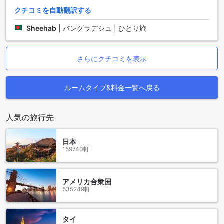
おりますので、お客様の朝を美味しくスタートさせることが
クチコミを自動翻訳する
できます。
Sheehab
|
バングラデシュ | ひとり旅
ラディソン ホテル アルファヴィルのお部屋の種類
ラディソン ホテル アルファヴィルでは、様々なお部屋の選択
さらにクチコミを表示
肢があります。1つ目は、ノンスモーキングの1ベッドキング
ルームです。2つ目は、ノンスモーキングの1ベッドスイート
です。3つ目は、2つのシングルベッドが備わったお部屋で
ルームタイプ&料金一覧へ戻る
す。エグゼクティブルームにはキングベッドがあります。ま
た、キングベッドが備わったお部屋もご利用いただけます。
さらに、プレミアムルームにはキングベッドが用意されてい
人気の旅行先
ます。Agodaでこれらのお部屋を予約することで、最高の価
格と簡単かつストレスフリーな体験をお約束します。
日本
159740軒
バルエリでのラディソン ホテル アルファヴィルの周辺地域
バルエリはブラジルの美しい都市で、ラディソン ホテル アル
ファヴィルの周辺には魅力的な観光スポットがたくさんあり
アメリカ合衆国
535249軒
ます。ホテルから徒歩圏内には美しいビーチが広がってお
り、ゆったりとした海水浴を楽しむことができます。また、
バルエリには豊かな自然環境もあり、美しい公園や庭園が点
タイ
在しています。散策しながら、緑豊かな景色を楽しむことが