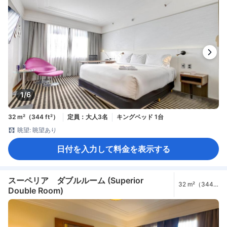
1/6
32 m²（344 ft²）
定員：大人3名
キングベッド 1台
眺望: 眺望あり
日付を入力して料金を表示する
スーペリア ダブルルーム (Superior
32 m²（344
Double Room)
ft²）