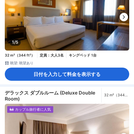
1/5
32 m²（344 ft²）
定員：大人3名
キングベッド 1台
眺望: 眺望あり
日付を入力して料金を表示する
デラックス ダブルルーム (Deluxe Double
32 m²（344
Room)
ft²）
カップル旅行者に人気