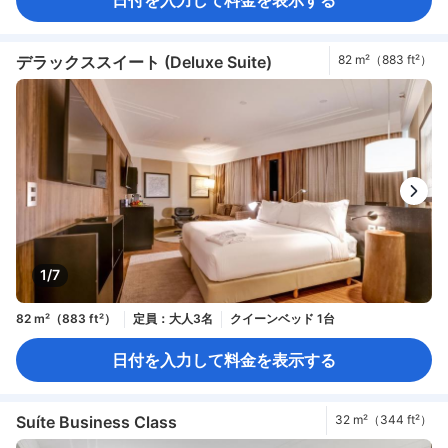
デラックススイート (Deluxe Suite)
82 m²（883 ft²）
1/7
82 m²（883 ft²）
定員：大人3名
クイーンベッド 1台
日付を入力して料金を表示する
Suíte Business Class
32 m²（344 ft²）