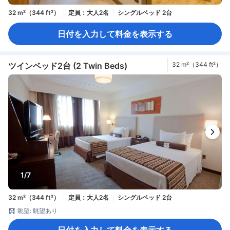
32 m²（344 ft²）
定員：大人2名
シングルベッド 2台
日付を入力して料金を表示する
ツインベッド2台 (2 Twin Beds)
32 m²（344 ft²）
1/7
32 m²（344 ft²）
定員：大人2名
シングルベッド 2台
眺望: 眺望あり
日付を入力して料金を表示する