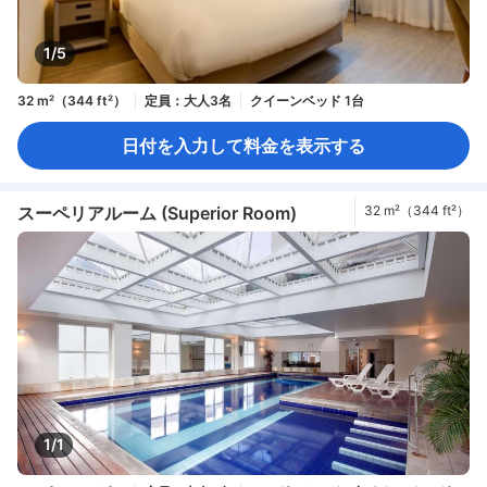
1/5
32 m²（344 ft²）
定員：大人3名
クイーンベッド 1台
日付を入力して料金を表示する
スーペリアルーム (Superior Room)
32 m²（344 ft²）
1/1