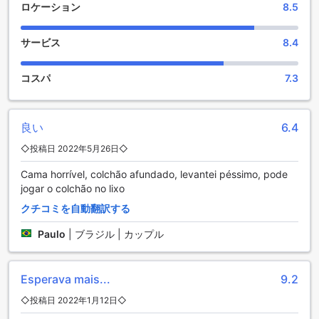
提供し、心地よいマッサージやトリートメントで心身をリフ
ロケーション
8.5
レッシュさせてくれます。ラディソン ホテル アルファヴィル
のエンターテイメント施設で、快適な滞在をお楽しみくださ
サービス
8.4
い。
充実したスポーツ施設でアクティブな滞在を
コスパ
7.3
ラディソン ホテル アルファヴィルは、バルエリに位置するス
ポーツ施設が充実したホテルです。屋内プールやフィットネ
良い
6.4
スセンター、屋外プールなど、さまざまなスポーツ施設を提
供しています。屋内プールは、いつでも快適に泳ぐことがで
◇投稿日 2022年5月26日◇
きる場所です。また、フィットネスセンターでは、最新のト
Cama horrível, colchão afundado, levantei péssimo, pode
レーニング機器を使用して、自分のペースでエクササイズを
jogar o colchão no lixo
楽しむことができます。屋外プールは、美しい景色を眺めな
がらリラックスした時間を過ごすことができる場所です。さ
クチコミを自動翻訳する
らに、ホテル周辺にはハイキングコースもあり、自然の中で
アクティブなアクティビティを楽しむことができます。さら
Paulo
|
ブラジル | カップル
に、無料のフィットネスセンターも利用できるので、いつで
も健康的なライフスタイルを維持することができます。
Esperava mais...
9.2
便利な施設が揃ったラディソン ホテル アルファヴィル
◇投稿日 2022年1月12日◇
ラディソン ホテル アルファヴィルは、快適な滞在をサポート