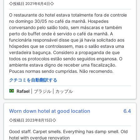
ホテルでは、観光ツアーの手配やチケットサービスも行って
◇投稿日 2021年6月4日◇
おり、地元の魅力的なスポットを簡単に訪れることができま
O restaurante do hotel estava totalmente fora de controle
す。また、ホテルにはバレーパーキングサービスもあり、お
no domingo 30/05 no café da manhã. Hospedes
車を心配することなく滞在をお楽しみいただけます。さら
conversando pelo salão todo, sem máscaras e também
に、無料のシャトルサービスもご利用いただけますので、近
perto do buffet onde é servido o café da manhã. A
隣のショッピングセンターや観光名所へのアクセスも便利で
funcionária responsável disse que já havia solicitado aos
す。ただし、駐車場には料金がかかりますので、ご了承くだ
hóspedes que se controlassem, mas o salão estava uma
さい。
verdadeira bagunça. Considero a propaganda de que
todos os protocolos estão sendo seguidos enganosa. O
ラディソン ホテル アルファヴィルのダイニング施設
ambiente estava digno de receber uma fiscalização.
Poucas normas sendo cumpridas. Não recomendo.
ラディソン ホテル アルファヴィルでは、お客様の快適な滞在
をサポートする様々なダイニング施設をご用意しておりま
クチコミを自動翻訳する
す。ホテル内には24時間ルームサービスがあり、いつでもお
部屋で美味しい料理を楽しむことができます。また、コーヒ
Rafael
|
ブラジル | カップル
ーショップもあり、お好みのコーヒーや軽食をゆったりとお
楽しみいただけます。さらに、レストランもございますの
で、本格的な料理をお楽しみいただけます。お部屋での食事
Worn down hotel at good location
6.4
をご希望の場合は、ルームサービスもご利用いただけます。
◇投稿日 2023年8月15日◇
さらに、毎日のハウスキーピングサービスにより、清潔で快
適な環境を保つことができます。朝食にはビュッフェスタイ
Good staff. Carpet smells. Everything has damp smell. Old
ルの朝食やコンチネンタルブレックファーストもご用意して
hotel with overdue renovation