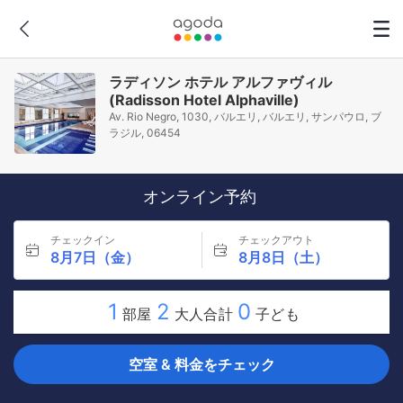
ラディソン ホテル アルファヴィル
(Radisson Hotel Alphaville)
Av. Rio Negro, 1030, バルエリ, バルエリ, サンパウロ, ブ
ラジル, 06454
オンライン予約
チェックイン
チェックアウト
8月7日（金）
8月8日（土）
1
2
0
部屋
大人合計
子ども
空室 & 料金をチェック