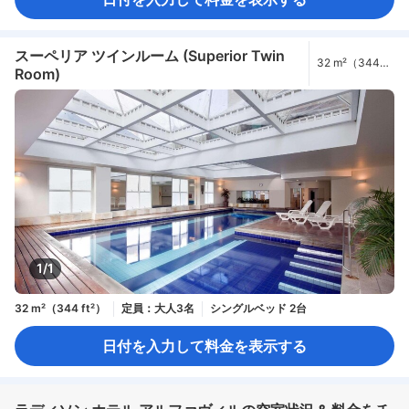
スーペリア ツインルーム (Superior Twin
32 m²（344
Room)
ft²）
1/1
32 m²（344 ft²）
定員：大人3名
シングルベッド 2台
日付を入力して料金を表示する