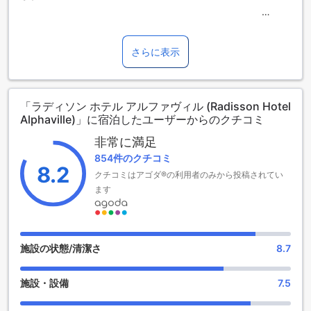
バルエリに位置するラディソン ホテル アルファヴィルは、24
時間ルームサービス、コーヒーショップ、バー、ランドリー
サービス、レストラン、ツアー、バレーパーキング、コンシ
さらに表示
ェルジュ、マッサージ、フィットネスセンター、サウナ、ス
チームルーム、スパ、屋外プール、公共エリアでのWi-Fi、指
定された喫煙エリア、シャトルサービス、全室無料Wi-Fi、ド
「ラディソン ホテル アルファヴィル (Radisson Hotel
ライクリーニング、エクスプレスチェックイン/チェックアウ
Alphaville)」に宿泊したユーザーからのクチコミ
ト、荷物預かり、デイリーハウスキーピング、チケットサー
ビス、朝食ビュッフェ、コンチネンタルブレックファース
非常に満足
ト、有料駐車場など、豊富な施設を備えた4つ星ホテルです。
854件のクチコミ
また、無料のフィットネスセンターも利用可能です。
8.2
クチコミはアゴダ®の利用者のみから投稿されてい
楽しいエンターテイメント施設でリラックスするラディソン
ます
ホテル アルファヴィル
ラディソン ホテル アルファヴィルでは、滞在中に楽しいエン
ターテイメント施設を提供しています。ホテル内には、バー
施設の状態/清潔さ
8.7
があり、美味しいドリンクと共にくつろぎのひと時を過ごす
ことができます。さらに、サウナやスチームルームもあり、
施設・設備
7.5
疲れた体を癒すことができます。リラックスしたい方には、
スパもご利用いただけます。プロのスタッフが最高のケアを