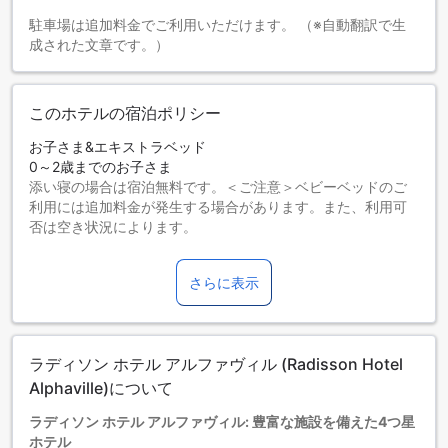
駐車場は追加料金でご利用いただけます。 （※自動翻訳で生
成された文章です。）
このホテルの宿泊ポリシー
お子さま&エキストラベッド
0～2歳までのお子さま
添い寝の場合は宿泊無料です。＜ご注意＞ベビーベッドのご
利用には追加料金が発生する場合があります。また、利用可
否は空き状況によります。
3～7歳までのお子さま
添い寝の場合は宿泊無料です。
さらに表示
8歳以上の宿泊者は大人とみなされます。
エキストラベッドの追加可否は、ルームタイプにより異なり
ます。各ルームタイプ欄の記載をお確かめください。ルーム
タイプの欄にエキストラベッド追加のオプションが提示され
ラディソン ホテル アルファヴィル (Radisson Hotel
ていない場合は、エキストラベッドの追加はできません。
【ご注意】6部屋以上をご予約の場合は、異なるご予約条件や
Alphaville)について
追加料金が適用されることがありますのでご了承ください。
ラディソン ホテル アルファヴィル: 豊富な施設を備えた4つ星
ホテル