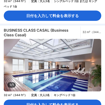
32 m²（344 ft²）
定員：大人3名
シングルベッド 2台 または キング
ベッド 1台
日付を入力して料金を表示する
BUSINESS CLASS CASAL (Business
32 m²（344
Class Casal)
ft²）
1/1
32 m²（344 ft²）
定員：大人2名
キングベッド 1台
日付を入力して料金を表示する