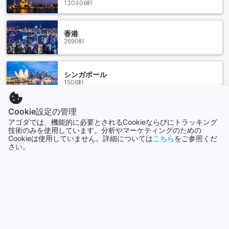
130406軒
できます。さらに、バルエリは歴史的な建築物や文化的な名
所も多く、街全体が魅力的な雰囲気に包まれています。ラデ
ィソン ホテル アルファヴィルの周辺地域は、バルエリの魅力
香港
を存分に味わえる場所となっています。
2690軒
ラディソン ホテル アルファヴィルへのアクセス方法
シンガポール
ラディソン ホテル アルファヴィルは、ブラジルのバルエリに
1506軒
位置しており、最も近い空港からのアクセス方法は以下の通
りです。
サンパウロ・グアルーリョス国際空港からラディソン ホテル
もっと見る
Cookie設定の管理
アルファヴィルへは、タクシーやレンタカーを利用すること
アゴダでは、機能的に必要とされるCookieならびにトラッキング
ができます。空港には多数のタクシー会社やレンタカーサー
技術のみを使用しています。分析やマーケティングのための
全て表示
Cookieは使用していません。詳細については
こちら
をご参照くだ
ビスがあり、ホテルまでの所要時間は約1時間です。また、公
さい。
共交通機関を利用する場合は、空港からシャトルバスやバス
今話題の都市
を利用してサンパウロ市内のバスターミナルまで移動し、そ
こからバルエリ行きのバスに乗り換えることができます。
もう一つのオプションとして、リオデジャネイロ・アントニ
沖縄本島
日本
オ・カルロス・ジョビン国際空港からラディソン ホテル アル
ファヴィルへのアクセスも可能です。空港からはタクシーや
レンタカーを利用することができますが、所要時間は約2時間
シドニー
半かかります。公共交通機関を利用する場合は、空港からバ
オーストラリア