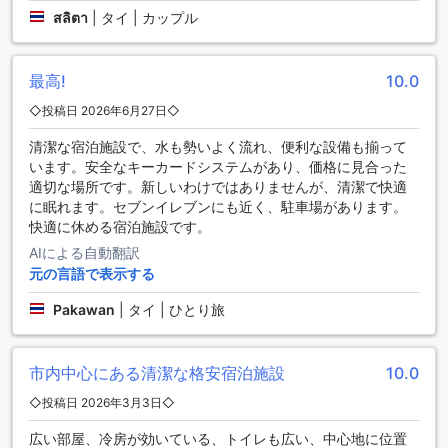
の価格を手に入れることができ、煩わしさのない簡単な予約
สลิตา
|
タイ | カップル
プロセスをお楽しみいただけます。アゴダは、お客様にとっ
て最もお得で便利な予約体験を提供し、素晴らしい滞在をサ
ポートします。
最高!
10.0
ラーチャプルエック・パビリオン（SHAエクストラプラス）
◇投稿日 2026年6月27日◇
の周辺エリア
清潔な宿泊施設で、水も勢いよく流れ、便利な設備も揃って
ラーチャプルエック・パビリオン（SHAエクストラプラス）
います。安全なキーカードシステムがあり、価格に見合った
は、タイのナコンパトムに位置するホテルです。このホテル
適切な場所です。新しいわけではありませんが、清潔で快適
の周辺エリアは、見どころやアクティビティが豊富で、訪れ
に眠れます。セブンイレブンにも近く、駐車場があります。
る人々を魅了しています。
快適に休める宿泊施設です。
ナコンパトムは、美しい自然と歴史的な名所が共存する場所
AIによる自動翻訳
です。ホテルからわずか数分の距離にあるラーチャプルエッ
元の言語で表示する
ク・パビリオンは、タイの伝統的な建築様式を体現した美し
い建物です。パビリオン内には、花や植物の展示があり、訪
Pakawan
|
タイ | ひとり旅
れる人々に癒しのひとときを提供してくれます。
また、ホテル周辺にはナイトマーケットやレストランが点在
しており、タイの伝統的な料理やお土産を楽しむことができ
市内中心にある清潔な格安宿泊施設
10.0
ます。さらに、ナコンパトムの中心部には古代遺跡や寺院が
あり、歴史や文化に興味のある人にとっては魅力的な場所で
◇投稿日 2026年3月3日◇
す。ラーチャプルエック・パビリオン（SHAエクストラプラ
広い部屋、冷房が効いている、トイレも広い、中心地に位置
ス）の周辺エリアは、観光客にとって充実した滞在を約束し