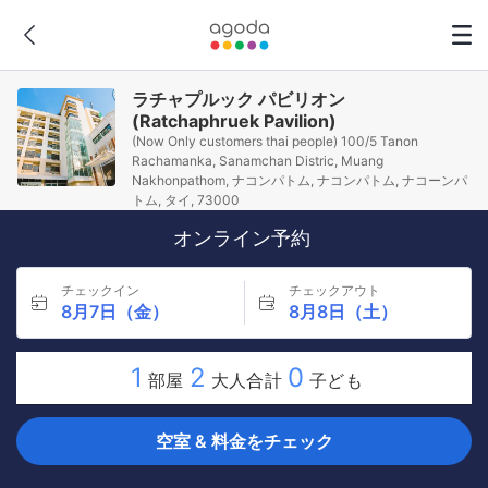
ラチャプルック パビリオン
(Ratchaphruek Pavilion)
(Now Only customers thai people) 100/5 Tanon
Rachamanka, Sanamchan Distric, Muang
Nakhonpathom, ナコンパトム, ナコンパトム, ナコーンパ
トム, タイ, 73000
オンライン予約
チェックイン
チェックアウト
8月7日（金）
8月8日（土）
1
2
0
部屋
大人合計
子ども
空室 & 料金をチェック