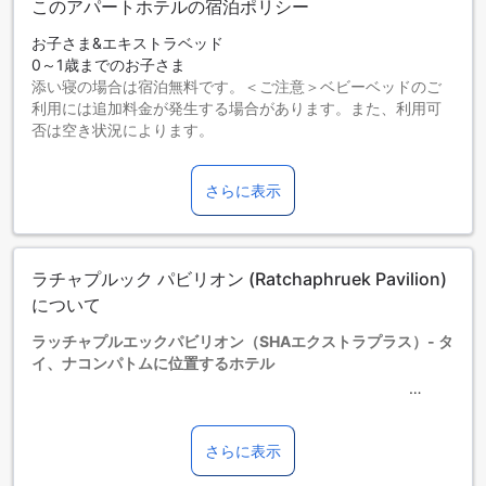
このアパートホテルの宿泊ポリシー
お子さま&エキストラベッド
0～1歳までのお子さま
添い寝の場合は宿泊無料です。＜ご注意＞ベビーベッドのご
利用には追加料金が発生する場合があります。また、利用可
否は空き状況によります。
2～7歳までのお子さま
添い寝の場合は宿泊無料です。
さらに表示
8歳以上の宿泊者は大人とみなされます。
エキストラベッドの追加可否は、ルームタイプにより異なり
ます。各ルームタイプ欄の記載をお確かめください。ルーム
タイプの欄にエキストラベッド追加のオプションが提示され
ラチャプルック パビリオン (Ratchaphruek Pavilion)
ていない場合は、エキストラベッドの追加はできません。
【ご注意】6部屋以上をご予約の場合は、異なるご予約条件や
について
追加料金が適用されることがありますのでご了承ください。
ラッチャプルエックパビリオン（SHAエクストラプラス）- タ
イ、ナコンパトムに位置するホテル
ラッチャプルエックパビリオン（SHAエクストラプラス）
は、ナコンパトムに位置する快適なホテルです。ホテルのチ
さらに表示
ェックアウトは午後12時まで可能で、チェックインは午後2時