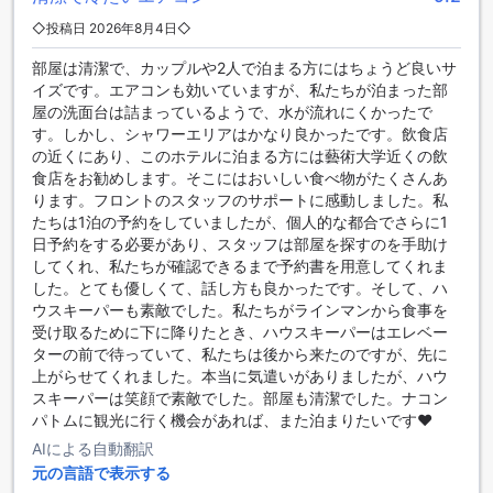
潔で快適な環境で食事を楽しむことができます。ラチャプル
◇投稿日 2026年8月4日◇
エックパビリオン（SHA Extra Plus）のダイニング施設は、
滞在をさらに特別なものにすることでしょう。
部屋は清潔で、カップルや2人で泊まる方にはちょうど良いサ
イズです。エアコンも効いていますが、私たちが泊まった部
ラチャプルック パビリオンの魅力的な客室ラインナップ
屋の洗面台は詰まっているようで、水が流れにくかったで
す。しかし、シャワーエリアはかなり良かったです。飲食店
ラチャプルック パビリオンでは、多彩な客室タイプをご用意
の近くにあり、このホテルに泊まる方には藝術大学近くの飲
しており、旅行者のニーズにぴったり合った滞在をお楽しみ
食店をお勧めします。そこにはおいしい食べ物がたくさんあ
いただけます。30平方メートルのスーペリアダブルルーム
ります。フロントのスタッフのサポートに感動しました。私
は、ゆったりとした空間でダブルベッドを備え、快適な滞在
たちは1泊の予約をしていましたが、個人的な都合でさらに1
を約束します。同じく30平方メートルのスーペリアツインル
日予約をする必要があり、スタッフは部屋を探すのを手助け
ームは、二つのシングルベッドでご家族や友人とのご宿泊に
してくれ、私たちが確認できるまで予約書を用意してくれま
最適です。さらに、45平方メートルのデラックスダブルルー
した。とても優しくて、話し方も良かったです。そして、ハ
ムは、より広々とした空間でダブルベッドを備え、贅沢な時
ウスキーパーも素敵でした。私たちがラインマンから食事を
間を過ごすことができます。 また、60平方メートルのVIPト
受け取るために下に降りたとき、ハウスキーパーはエレベー
リプルルームは、シングルまたはダブルベッドを選べる快適
ターの前で待っていて、私たちは後から来たのですが、先に
な空間を提供し、グループやファミリーに理想的です。100平
上がらせてくれました。本当に気遣いがありましたが、ハウ
方メートルのスイート2ベッドルームは、日本式布団とシング
スキーパーは笑顔で素敵でした。部屋も清潔でした。ナコン
ルベッドを組み合わせた豪華な設計で、長期滞在や特別な記
パトムに観光に行く機会があれば、また泊まりたいです❤️
念日に最適です。最後に、3つのシングルベッドを備えたトリ
AIによる自動翻訳
プルルームは、友人同士や小グループの旅行にぴったりで
元の言語で表示する
す。 これらの魅力的な客室をアゴダで予約することで、最良