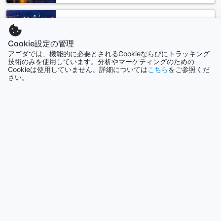
ラッチャブルックパビリオン（SHA Extra Plus）周辺の公共
香港
交通駅
2688軒
Cookie設定の管理
ラッチャブルックパビリオン（SHA Extra Plus）は、ナコン
アゴダでは、機能的に必要とされるCookieならびにトラッキング
パトムに位置しており、周辺にはいくつかの公共交通駅があ
技術のみを使用しています。分析やマーケティングのための
シンガポール
ります。最寄りの駅はナコンパトム鉄道駅で、ここからは便
Cookieは使用していません。詳細については
こちら
をご参照くだ
1501軒
さい。
利にアクセスすることができます。また、プロンマドゥアや
サナムチャンドラ宮殿、トンサムロン駅も近くにあります。
もっと見る
これらの駅を利用することで、観光地や市内への移動が簡単
にできます。ナコンパトム周辺を探索する際には、これらの
全て表示
公共交通駅を利用して便利に移動しましょう。
周辺のレストラン
今話題の都市
Ratchaphruek Pavilion (SHA Extra Plus)の周辺には、様々な
シンガポール
レストランがあります。ボルケーノプローンレストランで
シンガポール
は、美味しいエビ料理を楽しむことができます。クルア・ル
ーン・ロイ・パ・ランでは、地元の料理を味わうことができ
ます。ナイ・チュア・ローステッド・ポークでは、焼豚がお
沖縄本島
すすめです。バイミアン・ベトナム料理店では、本格的なベ
日本
トナム料理を楽しむことができます。キッチン・ウォーター