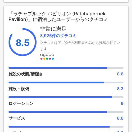
からとなっています。ホテルは2019年に最後のリノベーショ
ンが行われ、102室の客室を提供しています。また、このホテ
「ラチャプルック パビリオン (Ratchaphruek
ルでは2歳から7歳までの子供が無料で宿泊することができま
Pavilion)」に宿泊したユーザーからのクチコミ
す。ラッチャプルエックパビリオンは、快適な滞在をお求め
の方に最適な選択肢です。
非常に満足
3,925件のクチコミ
便利な設備が充実したラッチャプルエック・パビリオン
8.5
クチコミはアゴダ®の利用者のみから投稿されてい
（SHAエクストラプラス）
ます
ラッチャプルエック・パビリオン（SHAエクストラプラス）
は、ナコンパトムに位置するこのホテルは、快適な滞在をお
約束します。宿泊者の便利を考え、ホテル内にはさまざまな
設備が整っています。洗濯サービスやドライクリーニングな
施設の状態/清潔さ
8.6
どのランドリーサービスが利用できるため、長期滞在でも清
潔な衣類を保つことができます。公共エリアでのWi-Fi接続も
施設・設備
8.3
可能であり、インターネットにアクセスしながら快適に過ご
せます。また、全室で無料のWi-Fiが提供されており、快適な
インターネット環境が整っています。チェックインやチェッ
ロケーション
9
クアウトもスムーズに行えるエクスプレスチェックイン/チェ
ックアウトサービスも利用できます。さらに、毎日のハウス
サービス
8.6
キーピングサービスが行われるため、常に清潔な環境で滞在
することができます。喫煙者のためには指定の喫煙エリアも
用意されており、快適にタバコを楽しむことができます。