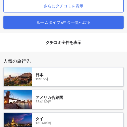
リオン（SHAエクストラプラス）へのアクセスは簡単で便利
さらにクチコミを表示
なので、旅行者にとって理想的な宿泊施設です。
Ratchaphruek Pavilion (SHA Extra Plus)周辺のランドマー
ルームタイプ&料金一覧へ戻る
クとアトラクション
Ratchaphruek Pavilion (SHA Extra Plus)は、ナコンパトムに
位置し、周辺にはいくつかの魅力的なランドマークとアトラ
クチコミ全件を表示
クションがあります。近くには、ポー・トン・ポケットパー
クやEDUポンドがあります。これらの公園では、美しい自然
環境を楽しむことができます。また、セナム・チャン・パレ
人気の旅行先
スも近くにあり、見事な建築と歴史的な価値を持っていま
す。
日本
さらに、サムプラン・エレファント・グラウンド＆ズーも訪
159155軒
れる価値があります。ここでは、エキサイティングなエレフ
ァントショーを見ることができます。また、ワットチャラナ
コーンプレイグラウンドやジュラシックウォーターパークも
アメリカ合衆国
近くにあり、家族連れには最適な場所です。さらに、バラ園
534169軒
やナコーンパトム病院、Big C Supercenter Nakhonpathom
も周辺にあり、便利なショッピングや観光の機会を提供して
います。Ratchaphruek Pavilion (SHA Extra Plus)周辺には、
タイ
自然、文化、エンターテイメントの魅力がたくさんありま
130409軒
す。