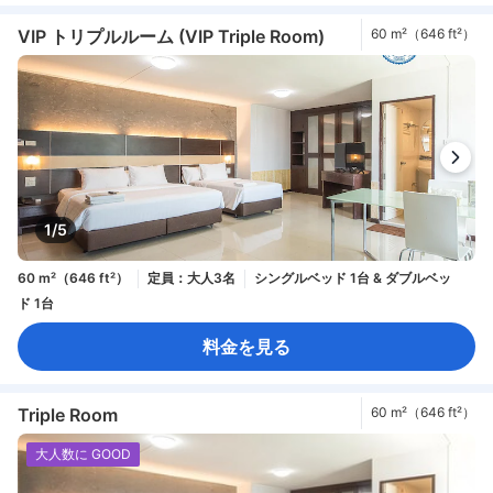
VIP トリプルルーム (VIP Triple Room)
60 m²（646 ft²）
1/5
60 m²（646 ft²）
定員：大人3名
シングルベッド 1台 & ダブルベッ
ド 1台
料金を見る
Triple Room
60 m²（646 ft²）
大人数に GOOD