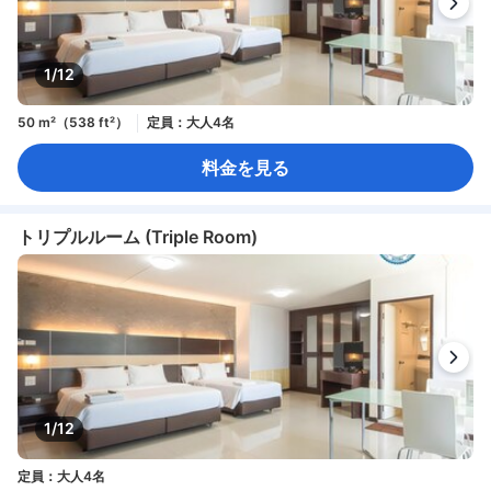
1/12
50 m²（538 ft²）
定員：大人4名
料金を見る
トリプルルーム (Triple Room)
1/12
定員：大人4名