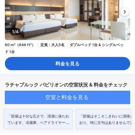
1/4
60 m²（646 ft²）
定員：大人5名
ダブルベッド 1台 & シングルベッ
ド 1台
料金を見る
ラチャプルック パビリオンの空室状況 & 料金をチェック
空室と料金を見る
「部屋は十分な広さで、清潔に保たれ
「部屋はそこそこきれいに清掃さ
ています。冷蔵庫、ヘアドライヤーも
おり、特に文句はありませんでし
あります。」
た。」