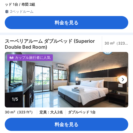
ッド 1台 / 布団 2組
2ベッドルーム
料金を見る
スーペリアルーム ダブルベッド (Superior
30 m²（323
Double Bed Room)
ft²）
カップル旅行者に人気
1/5
30 m²（323 ft²）
定員：大人2名
ダブルベッド 1台
料金を見る