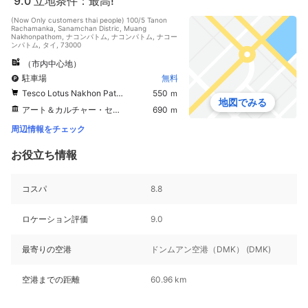
9.0
立地条件：最高!
(Now Only customers thai people) 100/5 Tanon
Rachamanka, Sanamchan Distric, Muang
Nakhonpathom, ナコンパトム, ナコンパトム, ナコー
ンパトム, タイ, 73000
（市内中心地）
駐車場
無料
Tesco Lotus Nakhon Pathom
550 ｍ
地図でみる
アート＆カルチャー・センター
690 ｍ
周辺情報をチェック
お役立ち情報
コスパ
8.8
ロケーション評価
9.0
最寄りの空港
ドンムアン空港（DMK） (DMK)
空港までの距離
60.96 km