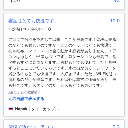
コスパ
8.8
便利な駐車施設を提供するラッチャプルエックパビリオン
（SHA Extra Plus）
寝室はとても快適です。
10.0
ラッチャプルエックパビリオン（SHA Extra Plus）は、ナコ
◇投稿日 2026年6月25日◇
ンパトムに位置し、便利な駐車施設を提供しています。ホテ
アゴダで宿泊を予約して以来、ここが最高です！普段は寝る
ル内には専用の駐車場があり、無料で利用することができま
のがとても難しいのですが、ここのベッドはとても快適で、
す。車でお越しのお客様にとっては、この施設は非常に便利
枕や毛布、マットレスは全く動かす必要がありません。エア
です。駐車場がホテル内にあるため、お客様は安心して車を
コンは涼しく、部屋も広いです。ロケーションも最高で、食
駐車し、観光やビジネスの予定を楽しむことができます。ラ
べ物もすぐに見つかります。移動もとても便利で、ひと月中
ッチャプルエックパビリオン（SHA Extra Plus）の駐車施設
ずっとここにいたいくらいです。水の出が良く、シャワーを
は、快適な滞在をお求めのお客様に最適な選択肢です。
浴びるのもとても快適です。大好きです。ただ、Wi-Fiがよく
切れるのだけが残念です。それ以外は非常に価値があり、最
ラチャプルエックパビリオン（SHA Extra Plus）のダイニン
も好きです。スタッフのサービスもとても良いです。
グ施設
AIによる自動翻訳
ラチャプルエックパビリオン（SHA Extra Plus）は、素晴ら
元の言語で表示する
しいダイニング施設を提供しています。ホテル内にはレスト
ランがあり、美味しい料理を楽しむことができます。レスト
Napak
|
タイ | カップル
ランでは、地元の食材を使用したタイ料理や国際料理を提供
しており、幅広いメニューから選ぶことができます。また、
毎日のハウスキーピングサービスも提供されているため、清
清潔で冷たいエアコン
9.2