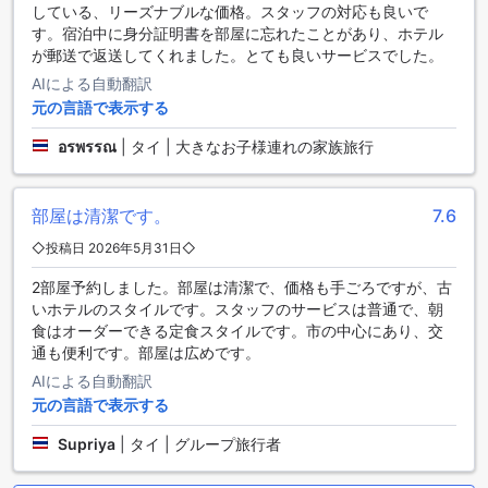
している、リーズナブルな価格。スタッフの対応も良いで
てくれるでしょう。
す。宿泊中に身分証明書を部屋に忘れたことがあり、ホテル
が郵送で返送してくれました。とても良いサービスでした。
ラッチャプルエックパビリオン（SHAエクストラプラス）へ
のアクセス方法
AIによる自動翻訳
元の言語で表示する
ラッチャプルエックパビリオン（SHAエクストラプラス）へ
のアクセス方法をご紹介します。ラッチャプルエックパビリ
อรพรรณ
|
タイ | 大きなお子様連れの家族旅行
オン（SHAエクストラプラス）は、タイのナコンパトムに位
置しており、最寄りの空港からのアクセスも便利です。
ナコンパトムに到着するためには、まず最寄りの空港である
部屋は清潔です。
7.6
ウタポー国際空港に到着します。ウタポー国際空港からラッ
◇投稿日 2026年5月31日◇
チャプルエックパビリオン（SHAエクストラプラス）へは、
タクシーやレンタカーを利用することができます。タクシー
2部屋予約しました。部屋は清潔で、価格も手ごろですが、古
は空港の到着ロビーで利用可能であり、約30分程度で目的地
いホテルのスタイルです。スタッフのサービスは普通で、朝
に到着することができます。また、ウタポー国際空港にはレ
食はオーダーできる定食スタイルです。市の中心にあり、交
ンタカーサービスもあり、自分のペースで移動することがで
通も便利です。部屋は広めです。
きます。
AIによる自動翻訳
ウタポー国際空港以外にも、バンコクのスワンナプーム国際
元の言語で表示する
空港やドンムアン空港からもナコンパトムへのアクセスが可
能です。これらの空港からは、バスや電車を利用してナコン
Supriya
|
タイ | グループ旅行者
パトムへ向かうことができます。バスや電車は頻繁に運行さ
れており、快適な移動が可能です。ラッチャプルエックパビ