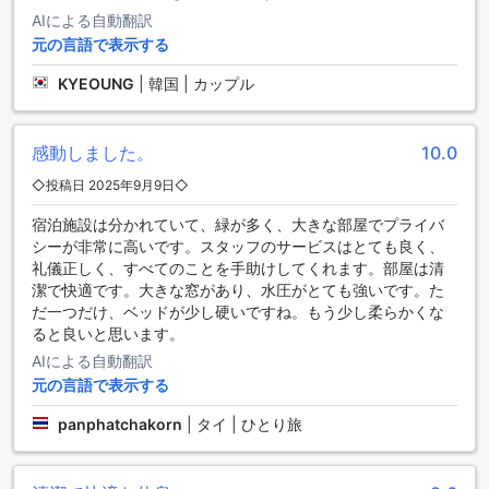
ニューが用意されています。また、レストランは広々とした
AIによる自動翻訳
空間で、落ち着いた雰囲気の中で食事を楽しむことができま
元の言語で表示する
す。
さらに、ラウィーワン レジデンスでは、客室へのルームサー
KYEOUNG
|
韓国 | カップル
ビスも提供しています。疲れた日の夜には、ゆっくりと部屋
で食事を楽しむことができます。メニューには、軽食からフ
ルコースまでさまざまな選択肢があり、お好みの料理を選ぶ
感動しました。
10.0
ことができます。また、ルームサービスは24時間対応してお
り、いつでも利用することができます。
◇投稿日 2025年9月9日◇
ラウィーワン レジデンスでは、滞在中に食事を楽しむための
便利な施設が充実しています。レストランでの食事やルーム
宿泊施設は分かれていて、緑が多く、大きな部屋でプライバ
サービスを通じて、快適な滞在をお楽しみください。
シーが非常に高いです。スタッフのサービスはとても良く、
礼儀正しく、すべてのことを手助けしてくれます。部屋は清
ラウィーワン レジデンスのお部屋の種類
潔で快適です。大きな窓があり、水圧がとても強いです。た
だ一つだけ、ベッドが少し硬いですね。もう少し柔らかくな
ラウィーワン レジデンスでは、さまざまなお部屋の選択肢が
ると良いと思います。
あります。ガーデンビューキングルームは30平方メートル
AIによる自動翻訳
で、キングサイズベッドが1台備わっています。キングスタン
元の言語で表示する
ダードノンスモーキングルームも同じく30平方メートルで、
キングサイズベッドが1台設置されています。スタンダードク
panphatchakorn
|
タイ | ひとり旅
イーンベッドルームも30平方メートルで、クイーンサイズベ
ッドが1台完備されています。ツインベッドノンスモーキング
ルームは30平方メートルで、クイーンサイズベッドまたはシ