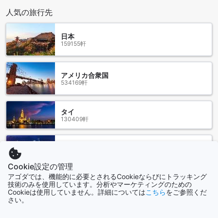
は、Thonburi Snake Farmやセーン・アルン・アシュラムが
人気の旅行先
おすすめです。さらに、Windsor Park and Golf Clubでは、ゴ
ルフ愛好家が楽しめる素晴らしいコースがあります。バンコ
日本
クでの滞在を充実させるために、ラウィーワン レジデンスは
159155軒
最適なロケーションです。
周辺のレストラン
アメリカ合衆国
534169軒
ラウィーワン レジデンスの周辺には、さまざまな食事の選択
肢があります。THINK cafeでは、美味しいコーヒーや軽食を
楽しむことができます。Jeong Wonでは、本格的な韓国料理
タイ
を味わうことができます。Santafe Steakでは、ジューシーな
130409軒
ステーキやアメリカン料理を楽しむことができます。また、
KFC Suwinthawong (DT)では、クリスピーなフライドチキン
を楽しむことができます。さらに、Long Chimでは、タイ料
香港
理の本場の味を堪能することができます。Volare Restaurant
2688軒
and Barでは、イタリアン料理を楽しむことができます。
Cookie設定の管理
Sticky Rice Lakeでは、地元の美味しいタイ料理を楽しむこと
アゴダでは、機能的に必要とされるCookieならびにトラッキング
ができます。Origi Vegetarianでは、ヘルシーでおいしいベジ
技術のみを使用しています。分析やマーケティングのための
シンガポール
Cookieは使用していません。詳細については
こちら
をご参照くだ
タリアン料理を楽しむことができます。Mister Shabu Buffet
1501軒
さい。
では、食べ放題のしゃぶしゃぶを楽しむことができます。さ
らに、Viet In Dishでは、本格的なベトナム料理を味わうこと