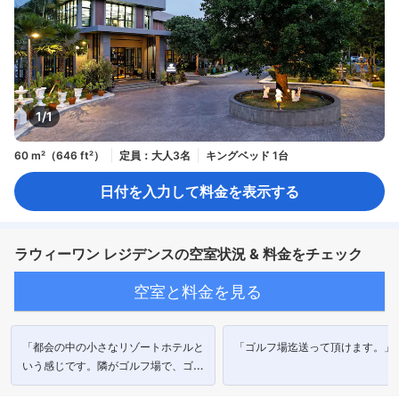
1/1
60 m²（646 ft²）
定員：大人3名
キングベッド 1台
日付を入力して料金を表示する
ラウィーワン レジデンスの空室状況 & 料金をチェック
空室と料金を見る
「都会の中の小さなリゾートホテルと
「ゴルフ場迄送って頂けます。」
いう感じです。隣がゴルフ場で、ゴル
フをする時はトゥクトゥクで送ってく