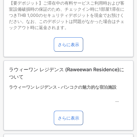
【要デポジット】ご滞在中の有料サービスご利用時および客
室設備破損時の保証のため、チェックイン時に1部屋1滞在に
つきTHB 1,000のセキュリティデポジットを現金でお預けく
ださい。なお、このデポジットは問題がなかった場合はチェ
ックアウト時に返金されます。
お子さま&エキストラベッド
0～2歳までのお子さま
さらに表示
添い寝の場合は宿泊無料です。＜ご注意＞ベビーベッドのご
利用には追加料金が発生する場合があります。また、利用可
否は空き状況によります。
3～12歳までのお子さま
ラウィーワン レジデンス (Raweewan Residence)に
添い寝の場合は宿泊無料です。
13歳以上の宿泊者は大人とみなされます。
ついて
エキストラベッドの追加可否は、ルームタイプにより異なり
ラウィーワン レジデンス - バンコクの魅力的な宿泊施設
ます。各ルームタイプ欄の記載をお確かめください。ルーム
タイプの欄にエキストラベッド追加のオプションが提示され
ていない場合は、エキストラベッドの追加はできません。
ラウィーワン レジデンスは、バンコクの中心に位置する魅力
【ご注意】6部屋以上をご予約の場合は、異なるご予約条件や
的な宿泊施設です。この3.0つ星ホテルは、快適な滞在をお約
追加料金が適用されることがありますのでご了承ください。
束します。ホテルのチェックアウト時間は正午までで、空港
さらに表示
までの所要時間はわずか20分です。チェックインは午後2時か
ら可能です。ラウィーワン レジデンスには50室の客室があ
り、快適な滞在を提供します。また、このホテルでは、3歳か