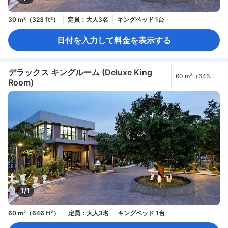
30 m²（323 ft²）
定員：大人3名
キングベッド 1台
日付を入力して料金を表示する
デラックス キングルーム (Deluxe King
60 m²（646
Room)
ft²）
1/1
60 m²（646 ft²）
定員：大人3名
キングベッド 1台