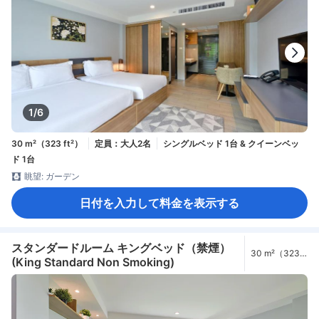
1/6
30 m²（323 ft²）
定員：大人2名
シングルベッド 1台 & クイーンベッ
ド 1台
眺望: ガーデン
日付を入力して料金を表示する
スタンダードルーム キングベッド（禁煙）
30 m²（323
(King Standard Non Smoking)
ft²）