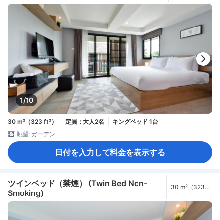
1/10
30 m²（323 ft²）
定員：大人2名
キングベッド 1台
眺望: ガーデン
日付を入力して料金を表示する
ツインベッド（禁煙） (Twin Bed Non-
30 m²（323
Smoking)
ft²）