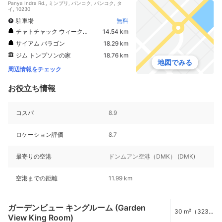
Panya Indra Rd., ミンブリ, バンコク, バンコク, タ
イ, 10230
駐車場
無料
チャトチャック ウィークエンドマーケット
14.54 km
サイアム パラゴン
18.29 km
ジム トンプソンの家
18.76 km
地図でみる
周辺情報をチェック
お役立ち情報
コスパ
8.9
ロケーション評価
8.7
最寄りの空港
ドンムアン空港（DMK） (DMK)
空港までの距離
11.99 km
ガーデンビュー キングルーム (Garden
30 m²（323
View King Room)
ft²）