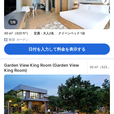
1/6
30 m²（323 ft²）
定員：大人2名
クイーンベッド 1台
眺望: ガーデン
日付を入力して料金を表示する
Garden View King Room (Garden View
30 m²（323
King Room)
ft²）