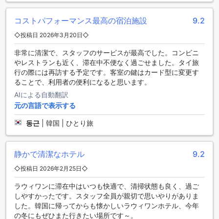
ありますので、洗濯物のお手入れも簡単です。ラウィーワン
レジデンスは、快適で便利な滞在を提供するために、これら
コストパフォーマンス最高の宿泊施設
9.2
の施設を提供しています。
◇投稿日 2026年3月20日◇
便利な駐車場を備えたラウィーワン レジデンス
非常に清潔で、スタッフのサービスが最高でした。コンビニ
やレストランも近く、滞在中不便なく過ごせました。タイ旅
ラウィーワン レジデンスは、バンコクの中心部に位置し、便
行の際には再訪する予定です。客室の鍵はカード型に変更す
利な駐車場を提供しています。お客様は、車での移動をお好
ることで、利用者の便利になると思います。
みの方にとって、このホテルは理想的な選択肢です。駐車場
は広々としており、セキュリティもしっかりとしていますの
AIによる自動翻訳
で、お客様の車を安心して預けることができます。また、ラ
元の言語で表示する
ウィーワン レジデンスのスタッフは、お客様がスムーズに駐
車場を利用できるように、常にお手伝いいたします。バンコ
동근
|
韓国 | ひとり旅
クを自由に探索したい方には、このホテルの駐車場が大変便
利です。
静かで清潔なホテル
9.2
ラウィーワン レジデンスのダイニング施設
◇投稿日 2026年2月25日◇
ラウィーワン レジデンスは、滞在中に快適な食事体験を提供
ラウィワンに滞在中はいつも快適で、清掃状態も良く、過ご
するさまざまなダイニング施設を備えています。まず、館内
しやすかったです。スタッフ全員が親切で思いやりがありま
にはレストランがあり、美味しい料理を楽しむことができま
した。韓国に帰ってからも懐かしいラウィワンホテル、今年
す。ここでは、地元のタイ料理から国際料理まで、幅広いメ
の冬にもぜひまた行きたい場所です～。