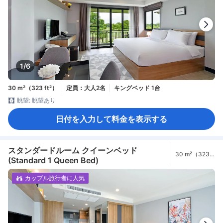
1/6
30 m²（323 ft²）
定員：大人2名
キングベッド 1台
眺望: 眺望あり
日付を入力して料金を表示する
スタンダードルーム クイーンベッド
30 m²（323
(Standard 1 Queen Bed)
ft²）
カップル旅行者に人気