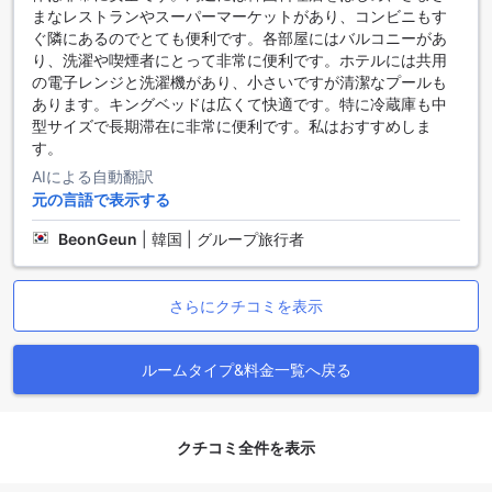
まなレストランやスーパーマーケットがあり、コンビニもす
バンコクのラウィーワン レジデンスへのアクセス方法をご紹
ぐ隣にあるのでとても便利です。各部屋にはバルコニーがあ
介します。ラウィーワン レジデンスは、バンコクのミンブリ
り、洗濯や喫煙者にとって非常に便利です。ホテルには共用
地区に位置しています。バンコクに到着したら、主要な空港
の電子レンジと洗濯機があり、小さいですが清潔なプールも
からラウィーワン レジデンスへのアクセス方法を選ぶことが
あります。キングベッドは広くて快適です。特に冷蔵庫も中
できます。
型サイズで長期滞在に非常に便利です。私はおすすめしま
もっとも便利な方法は、スワンナプーム国際空港からタクシ
す。
ーを利用することです。空港のタクシースタンドで、目的地
AIによる自動翻訳
を伝えると運転手が案内してくれます。所要時間は交通状況
元の言語で表示する
によりますが、通常は30分から1時間程度です。
また、スワンナプーム国際空港からは、エアポートレールリ
BeonGeun
|
韓国 | グループ旅行者
ンクを利用することもできます。エアポートレールリンクに
乗り、ラチャプラソン駅で降りてください。そこからはタク
シーで約20分ほどでラウィーワン レジデンスに到着します。
さらにクチコミを表示
ラウィーワン レジデンス周辺のランドマークと観光名所
ルームタイプ&料金一覧へ戻る
バンコクのラウィーワン レジデンスは、多くの魅力的なラン
ドマークと観光名所に囲まれています。サファリ ワールドで
は、エキゾチックな動物たちと触れ合うことができます。ま
た、Tops Super Nong Chok BranceやTesco Lotus Nong
クチコミ全件を表示
Chok Branceなどのスーパーマーケットも近くにあり、便利
な買い物が楽しめます。バンコクの文化を体験したい方に