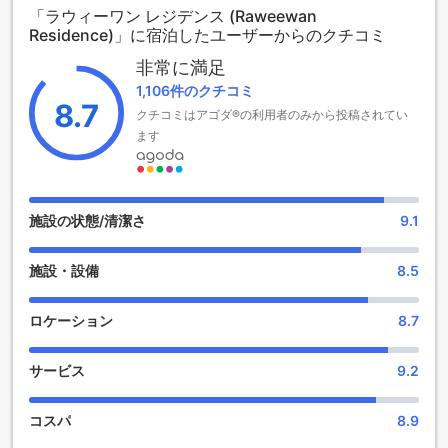
「ラウィーワン レジデンス (Raweewan
ら12歳までのお子様が無料で宿泊することができます。バン
Residence)」に宿泊したユーザーからのクチコミ
コクでの滞在に最適な選択肢です。
非常に満足
充実したスポーツ施設で楽しむラウィーワン レジデンス
1,106件のクチコミ
8.7
クチコミはアゴダ®の利用者のみから投稿されてい
ラウィーワン レジデンスは、バンコクで充実したスポーツ施
設を提供しています。屋内プールでは、快適な環境で泳ぐこ
ます
とができます。また、敷地内にはゴルフコースもあり、ゴル
フ愛好家には最適な場所です。屋外プールもあり、美しい景
色を眺めながらリラックスできます。スポーツを楽しみたい
方には、ラウィーワン レジデンスがおすすめです。
施設の状態/清潔さ
9.1
ラウィーワン レジデンスの便利な施設
施設・設備
8.5
ラウィーワン レジデンスは、バンコクでの滞在を快適にする
ためのさまざまな便利な施設を提供しています。まず、公共
ロケーション
8.7
エリアでのWi-Fiが利用可能です。また、全ての客室で無料の
Wi-Fiが提供されていますので、インターネットに接続するこ
サービス
9.2
とが簡単です。さらに、敷地内にはコンビニエンスストアが
ありますので、必要なものを手に入れることができます。
日々のハウスキーピングサービスも行われており、清潔な環
コスパ
8.9
境を保つことができます。そして、共用のランドリー施設も