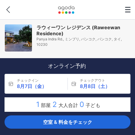
ラウィーワン レジデンス (Raweewan
Residence)
Panya Indra Rd., ミンブリ, バンコク, バンコク, タイ,
10230
オンライン予約
チェックイン
チェックアウト
8月7日（金）
8月8日（土）
1
2
0
部屋
大人合計
子ども
空室 & 料金をチェック