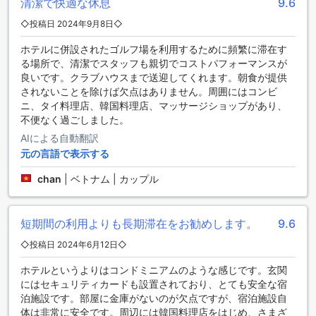
清潔で快適な休息
9.6
ングルベッドが1台備わっています。これらのお部屋はすべて
快適な滞在を提供します。Agodaでの予約は最高の価格と簡
◇投稿日 2024年9月8日◇
単で手間のかからない体験を提供します。
ホテルに併設されたゴルフ場を利用するために頻繁に滞在す
る場所で、清潔でスタッフも親切でコストパフォーマンスが
ミンブリ: バンコクの隠れた宝石
良いです。クラブハウスまで送迎してくれます。朝食が提供
されないことを除けば欠点はありません。周囲にはコンビ
ミンブリは、バンコクの中心部からわずか30分の距離に位置
ニ、タイ料理店、韓国料理店、マッサージショップがあり、
する静かで美しいエリアです。この地域は、美しい自然景観
不便なく過ごしました。
と伝統的なタイの文化を楽しむことができる絶好の場所で
す。
AIによる自動翻訳
ミンブリには、美しい公園や庭園が点在しており、散策やピ
元の言語で表示する
クニックに最適な場所です。特に有名なのは、ミンブリ公園
で、広大な敷地内には美しい花々や池があり、リラックスし
chan
|
ベトナム | カップル
た時間を過ごすことができます。
また、ミンブリはタイの伝統的な村落も多くあります。ここ
では、伝統的なタイの建物や工芸品を見ることができ、タイ
短期間の利用よりも長期滞在をお勧めします。
9.6
の文化に触れることができます。
◇投稿日 2024年6月12日◇
ミンブリはバンコクの喧騒から離れた静かなオアシスであ
り、自然と伝統的な文化を楽しむには最適な場所です。バン
ホテルというよりはコンドミニアムのような感じです。玄関
コクを訪れる際は、ぜひミンブリを訪れてみてください。
にはセキュリティカードも設置されており、とても安全な宿
泊施設です。部屋に金庫がないのが欠点ですが、宿泊施設自
ラウィーワン レジデンスへのアクセス方法
体は非常に安全です。周辺には韓国料理店をはじめ、さまざ