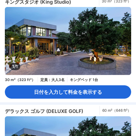
キングスタジオ (King Studio)
30 m²（323 ft²）
1/1
30 m²（323 ft²）
定員：大人3名
キングベッド 1台
日付を入力して料金を表示する
デラックス ゴルフ (DELUXE GOLF)
60 m²（646 ft²）