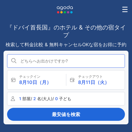
『ドバイ首長国』のホテル & その他の宿タイ
プ
検索して料金比較 & 無料キャンセルOKな宿をお得に予約
どちらへお出かけですか?
チェックイン
チェックアウト
8月10日（月）
8月11日（火）
1
部屋/
2
名(大人)/
0
子ども
最安値を検索