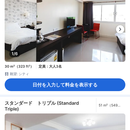
1/6
30 m²（323 ft²）
定員：大人3名
眺望: シティ
日付を入力して料金を表示する
スタンダード トリプル (Standard
51 m²（549
Triple)
ft²）