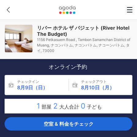
リバー ホテル ザ バジェット (River Hotel
The Budget)
1156 Petkasuem Road , Tambon Sanamchan District of
Muang, ナコンパトム, ナコンパトム, ナコーンパトム, タ
イ, 73000
オンライン予約
チェックイン
チェックアウト
8月9日（日）
8月10日（月）
1
2
0
部屋
大人合計
子ども
空室 & 料金をチェック