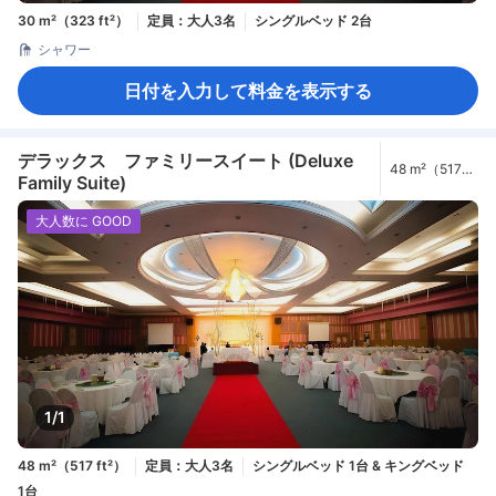
30 m²（323 ft²）
定員：大人3名
シングルベッド 2台
シャワー
日付を入力して料金を表示する
デラックス ファミリースイート (Deluxe
48 m²（517
Family Suite)
ft²）
大人数に GOOD
1/1
48 m²（517 ft²）
定員：大人3名
シングルベッド 1台 & キングベッド
1台