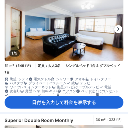
1/9
51 m²（549 ft²）
定員：大人3名
シングルベッド 1台 & ダブルベッド
1台
眺望: シティ
電気ケトル
シャワー
タオル
トイレタリー
バスタブ
プライベートバスルーム
鏡
テレビ
ワイヤレス インターネット
衛星テレビ/ケーブルテレビ
電話
読書灯
薄型TV
無料Wi-Fi
エアコン
ベッド近くにコンセント
モーニングコール
リネン類
飲料水ボトル（無料）
冷蔵庫
ゴミ箱
ソファ
書斎デスク
窓側
談話エリア
クローゼット
日付を入力して料金を表示する
エレベーター利用
安全/セキュリティ対策
煙感知器
禁煙
消火器
Superior Double Room Monthly
30 m²（323 ft²）