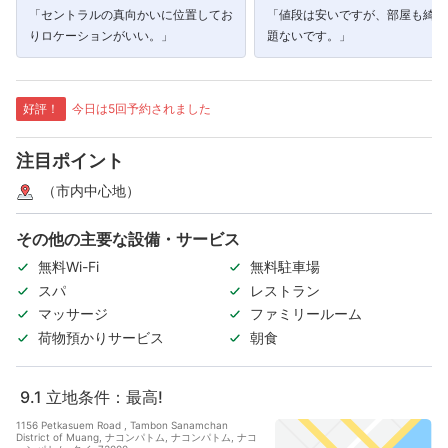
「セントラルの真向かいに位置してお
「値段は安いですが、部屋も綺麗
りロケーションがいい。」
題ないです。」
好評！
今日は5回予約されました
注目ポイント
（市内中心地）
その他の主要な設備・サービス
無料Wi-Fi
無料駐車場
スパ
レストラン
マッサージ
ファミリールーム
荷物預かりサービス
朝食
9.1
立地条件：最高!
1156 Petkasuem Road , Tambon Sanamchan
District of Muang, ナコンパトム, ナコンパトム, ナコ