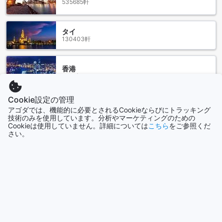
535685軒
リバー ホテルはタイのナコンパトムに位置しており、最寄り
の空港からのアクセスも便利です。ナコンパトムには2つの主
要な空港があります。バンコクからの国際便を利用する場
タイ
130403軒
合、ドンムアン空港（DMK）が最も便利なオプションです。
ドンムアン空港からリバー ホテルまでは、タクシーまたはバ
ンコクからのバスを利用することができます。タクシーは便
香港
利で快適なオプションであり、所要時間は約2時間です。バン
2694軒
コクからのバスは経済的な選択肢であり、所要時間は約3時間
です。
Cookie設定の管理
もう一つの空港はウタパオ国際空港（UTP）です。ウタパオ
シンガポール
国際空港はナコンパトムから約150キロメートル離れており、
アゴダでは、機能的に必要とされるCookieならびにトラッキング
1505軒
技術のみを使用しています。分析やマーケティングのための
タクシーを利用することができます。所要時間は約2時間半で
Cookieは使用していません。詳細については
こちら
をご参照くだ
す。また、ウタパオ国際空港からナコンパトムまでのバスも
さい。
運行されています。バスは経済的な選択肢であり、所要時間
もっと見る
は約3時間です。
どの空港を利用しても、リバー ホテルへのアクセスは簡単で
全て表示
便利です。タイの美しい自然環境と文化に触れながら、快適
な滞在をお楽しみいただけます。
今話題の都市
ナコンパトムのリバー ホテルの周辺名所と観光スポット
沖縄本島
リバー ホテルは、ナコンパトムに位置し、周辺には多くの名