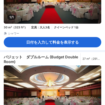
1/1
30 m²（323 ft²）
定員：大人3名
クイーンベッド 1台
シャワー
日付を入力して料金を表示する
バジェット ダブルルーム (Budget Double
27 m²（291
Room)
ft²）