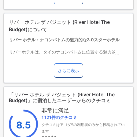
エキストラベッドの追加可否は、ルームタイプにより異なり
ます。各ルームタイプ欄の記載をお確かめください。ルーム
タイプの欄にエキストラベッド追加のオプションが提示され
リバー ホテル ザ バジェット (River Hotel The
ていない場合は、エキストラベッドの追加はできません。
【ご注意】6部屋以上をご予約の場合は、異なるご予約条件や
Budget)について
追加料金が適用されることがありますのでご了承ください。
リバー ホテル：ナコンパトムの魅力的な3.0スターホテル
リバーホテルは、タイのナコンパトムに位置する魅力的な3.0
スターホテルです。このホテルは、2003年に建てられ、2010
年に最後の改装が行われました。ホテルには104室の客室があ
り、チェックインは午後2時から可能です。チェックアウトは
さらに表示
午後12時までとなっており、ゆったりとした滞在をお楽しみ
いただけます。ホテルは市中心部からわずか1.0キロメートル
の距離に位置しており、空港までは約120分の所要時間です。
「リバー ホテル ザ バジェット (River Hotel The
また、0歳から5歳までのお子様は無料で宿泊が可能です。
Budget)」に宿泊したユーザーからのクチコミ
充実したエンターテイメント設備を備えたリバー ホテル
非常に満足
1,121件のクチコミ
リバー ホテルは、ナコンパトムに位置するこの素晴らしいホ
8.5
クチコミはアゴダ®の利用者のみから投稿されてい
テルでは、充実したエンターテイメント設備が提供されてい
ます。ホテル内には、ショップ、マッサージ施設、サウナ、
ます