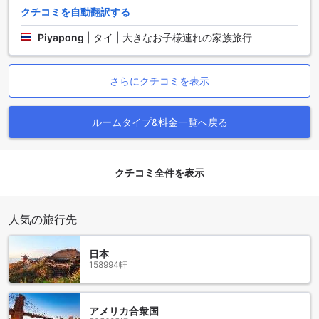
と簡単でストレスフリーな体験を提供します。
クチコミを自動翻訳する
ナコンパトムの魅力溢れるリバー ホテル周辺エリア
Piyapong
|
タイ | 大きなお子様連れの家族旅行
ナコンパトムは、タイのナコンパトム県に位置する美しい都
市です。リバー ホテルは、この魅力溢れる地域の中心部に位
さらにクチコミを表示
置し、観光名所やレストラン、ショッピングエリアへのアク
セスが便利です。
ナコンパトムは、その美しい自然環境で知られています。ホ
ルームタイプ&料金一覧へ戻る
テルからは、ナコンパトム川の美しい景色を楽しむことがで
きます。川沿いには、散歩やジョギングを楽しむことができ
る素晴らしい遊歩道もあります。また、ホテル周辺には、美
クチコミ全件を表示
しい公園や庭園が点在しており、リラックスした時間を過ご
すことができます。
ナコンパトムには、豊富な文化遺産もあります。ホテルから
人気の旅行先
は、古代の寺院や歴史的な建造物へ簡単にアクセスすること
ができます。また、ナイトマーケットやローカルフードの屋
台も多くあり、地元の文化や料理を楽しむことができます。
日本
ナコンパトムでの滞在中、リバー ホテル周辺エリアの魅力的
158994軒
な観光スポットや活気ある雰囲気を満喫してください。
リバー ホテルへのアクセス方法
アメリカ合衆国