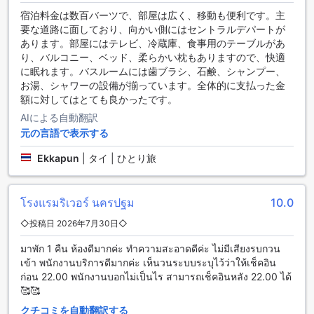
級者まで、どんなレベルの方でも安心して利用できます。健
宿泊料金は数百バーツで、部屋は広く、移動も便利です。主
康を意識した滞在をお求めの方におすすめの施設です。
要な道路に面しており、向かい側にはセントラルデパートが
あります。部屋にはテレビ、冷蔵庫、食事用のテーブルがあ
便利な設備が揃ったリバー ホテル
り、バルコニー、ベッド、柔らかい枕もありますので、快適
に眠れます。バスルームには歯ブラシ、石鹸、シャンプー、
リバー ホテルは、快適な滞在をお約束するさまざまな便利な
お湯、シャワーの設備が揃っています。全体的に支払った金
設備を提供しています。まず、ホテル内にはランドリーサー
額に対してはとても良かったです。
ビスがあり、旅行中の洗濯物を気にする必要がありません。
AIによる自動翻訳
また、ルームサービスも利用でき、忙しい旅行者には大変便
元の言語で表示する
利です。さらに、フレンドリーなコンシェルジュが常駐して
おり、観光情報やレストランの予約など、お客様のさまざま
Ekkapun
|
タイ | ひとり旅
な要望にお応えします。公共エリアではWi-Fiが利用でき、快
適なインターネット環境を提供しています。また、喫煙所も
設置されており、タバコを吸うお客様にも配慮しています。
โรงแรมริเวอร์ นครปฐม
10.0
さらに、全客室で無料のWi-Fiも利用可能です。リバー ホテル
は、快適さと便利さを追求するお客様に最適な宿泊施設で
◇投稿日 2026年7月30日◇
す。
มาพัก 1 คืน ห้องดีมากค่ะ ทำความสะอาดดีค่ะ ไม่มีเสียงรบกวน
便利な駐車施設を提供するリバー ホテル
เข้า พนักงานบริการดีมากค่ะ เห็นวนระบบระบุไว้ว่าให้เช็คอิน
ก่อน 22.00 พนักงานบอกไม่เป็นไร สามารถเช็คอินหลัง 22.00 ได้
リバー ホテルは、ナコンパトムに位置する便利な駐車施設を
🥰🥰
提供しています。ホテル内には専用の駐車場があり、お客様
クチコミを自動翻訳する