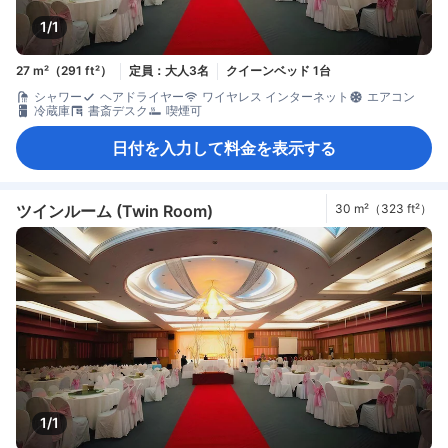
1/1
27 m²（291 ft²）
定員：大人3名
クイーンベッド 1台
シャワー
ヘアドライヤー
ワイヤレス インターネット
エアコン
冷蔵庫
書斎デスク
喫煙可
日付を入力して料金を表示する
ツインルーム (Twin Room)
30 m²（323 ft²）
1/1