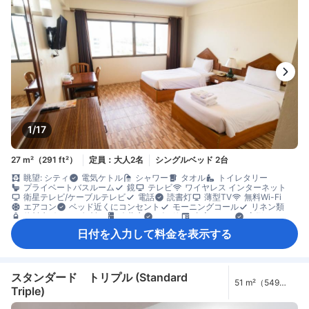
1/17
27 m²（291 ft²）
定員：大人2名
シングルベッド 2台
眺望: シティ
電気ケトル
シャワー
タオル
トイレタリー
プライベートバスルーム
鏡
テレビ
ワイヤレス インターネット
衛星テレビ/ケーブルテレビ
電話
読書灯
薄型TV
無料Wi-Fi
エアコン
ベッド近くにコンセント
モーニングコール
リネン類
飲料水ボトル（無料）
冷蔵庫
ゴミ箱
書斎デスク
窓側
クローゼット
エレベーター利用
安全/セキュリティ対策
煙感知器
日付を入力して料金を表示する
禁煙
消火器
スタンダード トリプル (Standard
51 m²（549
Triple)
ft²）