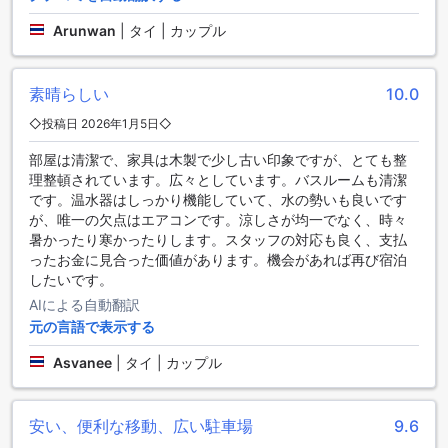
は安心して車を駐車することができます。さらに、駐車場は
無料でご利用いただけますので、追加の費用を心配すること
Arunwan
|
タイ | カップル
なくご利用いただけます。リバー ホテルは、お客様の快適な
滞在をサポートするために、便利な駐車施設を提供していま
す。
素晴らしい
10.0
◇投稿日 2026年1月5日◇
快適な滞在を約束するリバー ホテルの客室設備
部屋は清潔で、家具は木製で少し古い印象ですが、とても整
リバー ホテルは、ナコンパトムに位置する快適な滞在を提供
理整頓されています。広々としています。バスルームも清潔
するために、さまざまな客室設備を提供しています。まず、
です。温水器はしっかり機能していて、水の勢いも良いです
エアコンが完備されており、常に快適な室温を保つことがで
が、唯一の欠点はエアコンです。涼しさが均一でなく、時々
きます。さらに、テレビも完備されており、お部屋でのくつ
暑かったり寒かったりします。スタッフの対応も良く、支払
ろぎの時間を楽しむことができます。衛星/ケーブルテレビも
ったお金に見合った価値があります。機会があれば再び宿泊
備えており、多種多様なチャンネルを楽しむことができま
したいです。
す。また、冷蔵庫も完備されており、お飲み物やお食事の保
AIによる自動翻訳
存に便利です。リバー ホテルの客室設備は、快適さと便利さ
を追求した滞在をお約束します。
元の言語で表示する
Asvanee
|
タイ | カップル
充実したダイニング施設で心地よい滞在を
リバー ホテルは、ナコンパトムに位置する快適な滞在を提供
安い、便利な移動、広い駐車場
9.6
するホテルです。ホテル内には、滞在中の様々なニーズに応
える充実したダイニング施設があります。まずは、ホテル内