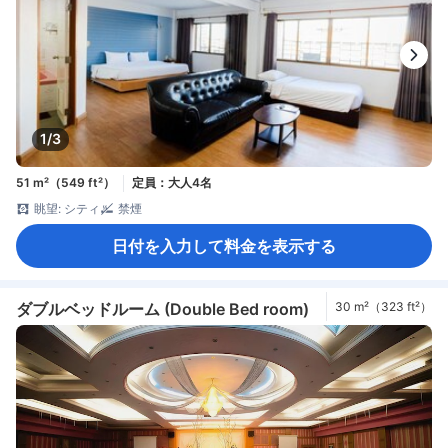
1/3
51 m²（549 ft²）
定員：大人4名
眺望: シティ
禁煙
日付を入力して料金を表示する
ダブルベッドルーム (Double Bed room)
30 m²（323 ft²）