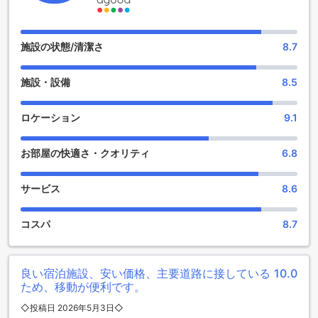
スパがあり、ゲストは快適な滞在を楽しむことができます。
ホテルのショップでは、お土産や日用品を購入することがで
きます。滞在中に必要なものが手に入るので、便利です。ま
た、マッサージ施設では、疲れた体を癒すことができます。
施設の状態/清潔さ
8.7
プロのマッサージ師による施術で、心地よいリラックス効果
を得ることができます。
施設・設備
8.5
さらに、サウナやスパも利用することができます。サウナ
は、体を温めることで血行を促進し、リフレッシュするのに
最適です。スパでは、贅沢なトリートメントを受けることが
ロケーション
9.1
でき、疲れた心と体を癒すことができます。リバー ホテルで
は、充実したエンターテイメント設備を提供しており、ゲス
お部屋の快適さ・クオリティ
6.8
トの心身のリラックスをサポートしています。
充実したスポーツ施設でアクティブな滞在を満喫しよう
サービス
8.6
リバー ホテルは、ナコンパトムに位置する快適な宿泊施設
コスパ
8.7
で、充実したスポーツ施設を提供しています。フィットネス
センターは、健康とウェルネスを重視するゲストに最適な場
所です。広々とした空間には最新のトレーニング機器が備え
られており、心地よい環境でエクササイズを楽しむことがで
良い宿泊施設、安い価格、主要道路に接している
10.0
きます。トレッドミル、エリプティカルマシン、ウェイトト
ため、移動が便利です。
レーニング用具など、さまざまなオプションが揃っていま
◇投稿日 2026年5月3日◇
す。フレンドリーなスタッフが常駐しており、初心者から上