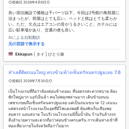
◇投稿日 2026年4月6日◇
のコーヒーショップで一息つきませんか。ここでは、新鮮な
コーヒーとおいしい軽食を楽しむことができます。リラック
良い宿泊施設で価格は千バーツ以下。今回は2号館の角部屋に
スした雰囲気の中で、ゆっくりとくつろぎながら、旅の疲れ
泊まったが、部屋はとても広い。ベッドと枕はとても柔らか
を癒すことができます。
い。ただ、欠点はエアコンの音がうるさいこと。ホテルには
また、ホテル内にはレストランもあります。ここでは、本格
広い駐車場があり、交通の便も良い。
的なタイ料理や国際料理を味わうことができます。シェフが
AIによる自動翻訳
厳選した新鮮な食材を使用し、丁寧に調理された料理は、ま
元の言語で表示する
さに舌鼓を打つこと間違いなしです。さらに、リバー ホテル
ではルームサービスも提供していますので、お部屋でゆっく
Ekkapun
|
タイ | ひとり旅
りと食事を楽しむこともできます。朝食ビュッフェもご利用
いただけますので、忙しい朝でも美味しい朝食をゆっくりと
楽しむことができます。リバー ホテルの充実したダイニング
ทำเลดีติดถนนใหญ่ ตรงข้ามห้างเซ็นทรัลนครปฐมเลย
7.6
施設で、心地よい滞在をお楽しみください。
◇投稿日 2026年7月30日◇
リバー ホテルのお部屋の選択肢
เป็นโรงแรมที่ถือว่าห้องค่อนข้างเยอะ ที่จอดรถสะดวกสบาย ห้อง
พักใหญ่มาก แอร์เย็นฉ่ำ คนไม่พลุกพล่านมาก เดินข้ามถนน
リバー ホテルでは、ダブルベッドルーム（禁煙）とツインベ
เพชรเกษมถึงเซ็นทรัลนครปฐมเลย แต่เป็นถนนขนาด 12 เลนนะ
ッドルームの2つのお部屋タイプを提供しています。ダブルベ
แต่ตรงหน้าโรงแรมเป็นจุดที่มีไฟแดงพอดี ห้องพักเก็บเสียงพอ
ッドルームは30平米で、クイーンベッドが1台あります。ツイ
สมควร นอนสบาย ในบริเวณโรงแรมมีปั๊มน้ำมัน ร้านรับล้างรถ
ンベッドルームも同様に30平米で、シングルベッドが2台備え
สิ่งอำนวยความสะดวกถือว่าค่อนข้างครบครัน การเดินทางเข้าที่
られています。どちらのお部屋も快適な滞在を約束していま
ท่องเที่ยวภายในจังหวัดถือว่าไม่ยาก
す。Agodaでこれらのお部屋を予約することで、最高の価格