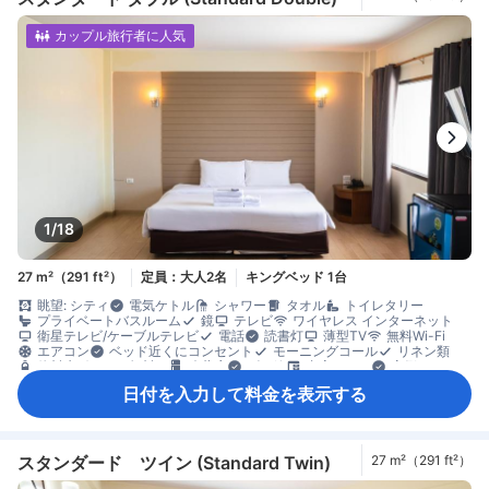
カップル旅行者に人気
1/18
27 m²（291 ft²）
定員：大人2名
キングベッド 1台
眺望: シティ
電気ケトル
シャワー
タオル
トイレタリー
プライベートバスルーム
鏡
テレビ
ワイヤレス インターネット
衛星テレビ/ケーブルテレビ
電話
読書灯
薄型TV
無料Wi-Fi
エアコン
ベッド近くにコンセント
モーニングコール
リネン類
飲料水ボトル（無料）
冷蔵庫
ゴミ箱
書斎デスク
窓側
クローゼット
エレベーター利用
安全/セキュリティ対策
煙感知器
日付を入力して料金を表示する
禁煙
消火器
スタンダード ツイン (Standard Twin)
27 m²（291 ft²）