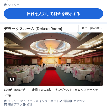
シャワー
日付を入力して料金を表示する
デラックスルーム (Deluxe Room)
60 m²（646 ft²）
1/1
60 m²（646 ft²）
定員：大人3名
キングベッド 1台 & ソファーベッ
ド 1台
シャワー
ワイヤレス インターネット
電話
エアコン
書斎デスク
窓側