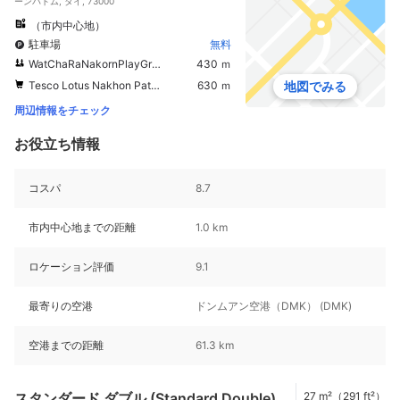
ーンパトム, タイ, 73000
（市内中心地）
駐車場
無料
WatChaRaNakornPlayGround
430 ｍ
Tesco Lotus Nakhon Pathom
630 ｍ
地図でみる
周辺情報をチェック
お役立ち情報
コスパ
8.7
市内中心地までの距離
1.0 km
ロケーション評価
9.1
最寄りの空港
ドンムアン空港（DMK） (DMK)
空港までの距離
61.3 km
スタンダード ダブル (Standard Double)
27 m²（291 ft²）