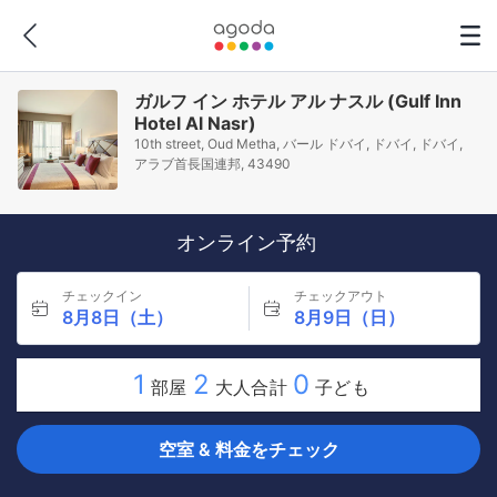
ガルフ イン ホテル アル ナスル (Gulf Inn
Hotel Al Nasr)
10th street, Oud Metha, バール ドバイ, ドバイ, ドバイ,
アラブ首長国連邦, 43490
オンライン予約
チェックイン
チェックアウト
8月8日（土）
8月9日（日）
1
2
0
部屋
大人合計
子ども
空室 & 料金をチェック