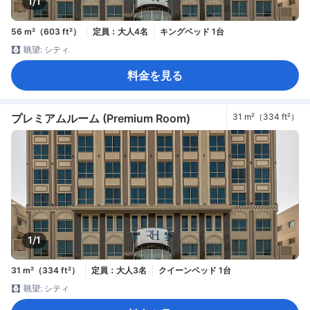
1/1
56 m²（603 ft²）
定員：大人4名
キングベッド 1台
眺望: シティ
料金を見る
プレミアムルーム (Premium Room)
31 m²（334 ft²）
1/1
31 m²（334 ft²）
定員：大人3名
クイーンベッド 1台
眺望: シティ