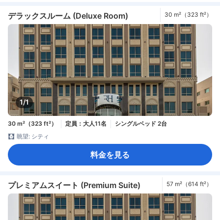
デラックスルーム (Deluxe Room)
30 m²（323 ft²）
1/1
30 m²（323 ft²）
定員：大人11名
シングルベッド 2台
眺望: シティ
料金を見る
プレミアムスイート (Premium Suite)
57 m²（614 ft²）