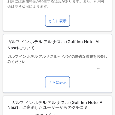
利用には追加料金が発生する場合があります。また、利用可
否は空き状況によります。
3～11歳までのお子さま
添い寝の場合は宿泊無料です。
さらに表示
12歳以上の宿泊者は大人とみなされます。
エキストラベッドの追加可否は、ルームタイプにより異なり
ます。各ルームタイプ欄の記載をお確かめください。ルーム
タイプの欄にエキストラベッド追加のオプションが提示され
ガルフ イン ホテル アル ナスル (Gulf Inn Hotel Al
ていない場合は、エキストラベッドの追加はできません。
【ご注意】6部屋以上をご予約の場合は、異なるご予約条件や
Nasr)について
追加料金が適用されることがありますのでご了承ください。
ガルフ イン ホテル アル ナスル - ドバイの快適な滞在をお楽し
みください
ガルフ イン ホテル アル ナスルは、ドバイの中心部に位置
し、快適な滞在をお楽しみいただける4.0つ星ホテルです。空
さらに表示
港までの所要時間はわずか15分で、便利な立地にあります。
ホテルは2018年に建設され、114室の客室を提供していま
す。
「ガルフ イン ホテル アル ナスル (Gulf Inn Hotel Al
チェックインは午後2時から可能であり、チェックアウトは正
Nasr)」に宿泊したユーザーからのクチコミ
午まで行うことができます。また、このホテルでは、3歳から
11歳までのお子様が無料で宿泊することができる子供政策が