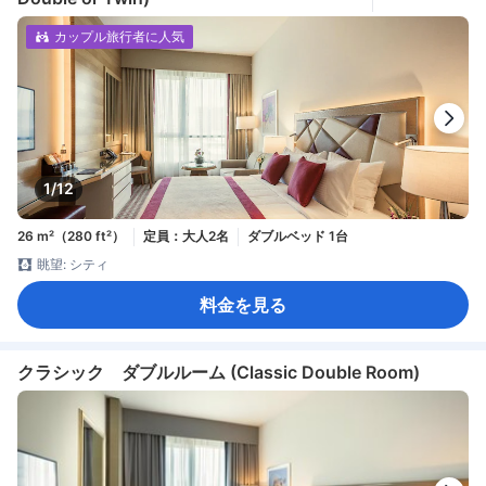
カップル旅行者に人気
1/12
26 m²（280 ft²）
定員：大人2名
ダブルベッド 1台
眺望: シティ
料金を見る
クラシック ダブルルーム (Classic Double Room)