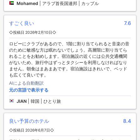
Mohamed
|
アラブ首長国連邦 | カップル
ガルフ イン ホテル アル ナスルは、お客様の快適な滞在をサ
ポートするために、さまざまな交通施設を提供しています。
すごく良い
7.6
まず、空港送迎サービスがあり、忙しい旅行者にとって便利
です。また、ツアーの手配も可能で、ドバイの魅力的な観光
◇投稿日 2026年2月10日◇
スポットを簡単に巡ることができます。
さらに、タクシーサービスやチケットサービスもご利用いた
ロビーにクラブがあるので、1階に割り当てられると音楽の音
だけます。タクシーサービスは、目的地までのスムーズな移
のために敏感な方は眠れないでしょう。高層階に割り当てら
動をサポートし、ドバイの街を自由に探索するのに便利で
れることをお勧めします。宿泊施設の近くには公共交通機関
す。チケットサービスでは、各種イベントやアクティビティ
がないため、旅行中はずっとタクシーを利用しなければなり
のチケットを手配することができます。
ません。朝食はまあまあです。宿泊施設はきれいで、ベッド
また、ガルフ イン ホテル アル ナスルでは、セルフパーキン
も広くて良いです。
グもご利用いただけます。車でお越しのお客様にとって便利
AIによる自動翻訳
な駐車場がありますが、駐車場利用には別途料金がかかりま
元の言語で表示する
す。交通手段に制限を感じることなく、快適な滞在をお楽し
みいただけます。
JIAN
|
韓国 | ひとり旅
ガルフ イン ホテル アル ナスルのダイニング施設
良い予算のホテル
8.4
ガルフ イン ホテル アル ナスルは、滞在中に快適な食事体験
を提供するさまざまなダイニング施設を提供しています。24
◇投稿日 2026年6月7日◇
時間ルームサービスでは、いつでもお部屋でお食事をお楽し