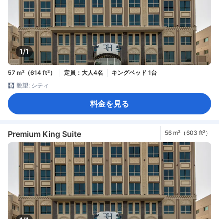
1/1
57 m²（614 ft²）
定員：大人4名
キングベッド 1台
眺望: シティ
料金を見る
Premium King Suite
56 m²（603 ft²）