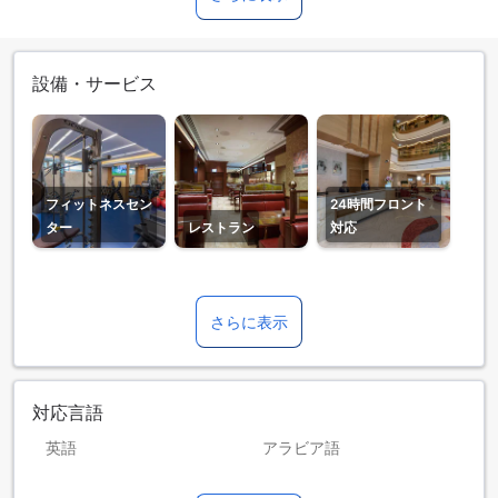
設備・サービス
フィットネスセン
24時間フロント
ター
レストラン
対応
さらに表示
対応言語
英語
アラビア語
タミル語
ネパール語