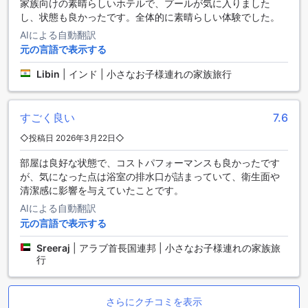
家族向けの素晴らしいホテルで、プールが気に入りました
みいただけます。また、コーヒーショップでは、新鮮なコー
し、状態も良かったです。全体的に素晴らしい体験でした。
ヒーや軽食を楽しむことができます。さらに、レストランで
は、美味しい料理を提供しており、お部屋でのダイニングも
AIによる自動翻訳
可能です。日々のハウスキーピングにより、清潔な環境で食
元の言語で表示する
事を楽しむことができます。さらに、食料品の配達サービス
も利用できます。ハラールレストランでは、ハラール料理を
Libin
|
インド | 小さなお子様連れの家族旅行
提供しており、朝食ビュッフェもお楽しみいただけます。ガ
ルフ イン ホテル アル ナスルでは、お客様の食事体験をより
一層充実させるための施設をご用意しています。
すごく良い
7.6
◇投稿日 2026年3月22日◇
魅力的な客室オプションを提供するガルフ イン ホテル アル ナ
スル
部屋は良好な状態で、コストパフォーマンスも良かったです
が、気になった点は浴室の排水口が詰まっていて、衛生面や
ガルフ イン ホテル アル ナスルでは、さまざまな客室タイプ
清潔感に影響を与えていたことです。
をご用意しております。クラシックダブルまたはツインは、
AIによる自動翻訳
広々とした26平方メートルの空間を提供しています。この客
元の言語で表示する
室は、快適な滞在をお求めの方に最適です。アラブ首長国連
邦のドバイでの滞在を快適に過ごすための理想的な選択肢で
Sreeraj
|
アラブ首長国連邦 | 小さなお子様連れの家族旅
す。
行
Agodaを利用してガルフ イン ホテル アル ナスルの客室を予
約することで、最高の価格と簡単かつストレスフリーな体験
をお約束します。Agodaは、お客様に最も競争力のある価格
さらにクチコミを表示
を提供するために努力しています。また、予約プロセスは非