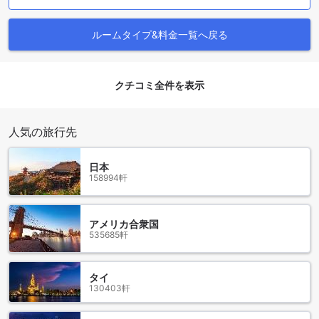
常に簡単で、迅速に完了することができます。ガルフ イン ホ
テル アル ナスルの客室をお得な価格で予約したい方には、
ルームタイプ&料金一覧へ戻る
Agodaが最適な選択肢です。
バール ドバイの魅力溢れるロケーション
クチコミ全件を表示
バール ドバイは、アラブ首長国連邦のドバイに位置する魅力
的なホテルです。このホテルは、ドバイの中心部にあり、数
多くの観光名所やエンターテイメント施設へのアクセスが便
人気の旅行先
利です。ホテルの周辺には、高級ブティック、レストラン、
カフェ、そして夜の煌めきが広がるバール ドバイのビーチが
日本
あります。
158994軒
バール ドバイの周辺には、多くの観光名所があります。例え
ば、ブルジュ・ハリファやドバイ・モールなどの人気の観光
スポットへは、ホテルから簡単にアクセスできます。また、
アメリカ合衆国
ドバイ・ファウンテンやドバイ・マリーナなどの美しい景色
535685軒
を楽しむこともできます。さらに、ホテルの近くにはゴルフ
コースやスパ施設もあり、リラックスした時間を過ごすこと
ができます。
タイ
バール ドバイは、ドバイでの滞在を快適かつ楽しいものにす
130403軒
る理想的な場所です。ホテルの周辺には魅力的な観光名所が
たくさんあり、さまざまなアクティビティを楽しむことがで