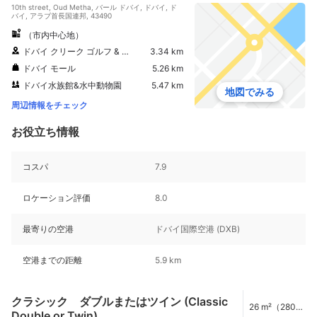
10th street, Oud Metha, バール ドバイ, ドバイ, ド
バイ, アラブ首長国連邦, 43490
（市内中心地）
ドバイ クリーク ゴルフ & ヨットクラブ
3.34 km
ドバイ モール
5.26 km
ドバイ水族館&水中動物園
5.47 km
地図でみる
周辺情報をチェック
お役立ち情報
コスパ
7.9
ロケーション評価
8.0
最寄りの空港
ドバイ国際空港 (DXB)
空港までの距離
5.9 km
クラシック ダブルまたはツイン (Classic
26 m²（280
Double or Twin)
ft²）