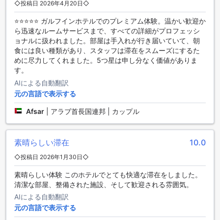
魅力的なホテルです。フィットネスセンターを利用すること
◇投稿日 2026年4月20日◇
ができ、無料で利用することができます。フィットネスセン
⭐⭐⭐⭐⭐ ガルフインホテルでのプレミアム体験。温かい歓迎か
ターには最新のトレーニング機器が備えられており、心地よ
ら迅速なルームサービスまで、すべての詳細がプロフェッシ
い環境で運動することができます。ホテル滞在中でも健康を
ョナルに扱われました。部屋は手入れが行き届いていて、朝
維持したい方には最適な施設です。
食には良い種類があり、スタッフは滞在をスムーズにするた
めに尽力してくれました。5つ星は申し分なく価値がありま
便利な設備が充実したガルフ イン ホテル アル ナスル
す。
ガルフ イン ホテル アル ナスルは、快適な滞在をサポートす
AIによる自動翻訳
るさまざまな便利な設備を提供しています。24時間ルームサ
元の言語で表示する
ービスやランドリーサービスなど、お客様のニーズに応える
ためのサービスが充実しています。また、お部屋での食事や
Afsar
|
アラブ首長国連邦 | カップル
ドリンクを楽しむためのルームサービスも利用できます。さ
らに、貴重品を安全に保管するためのセーフティボックス
や、旅行の情報や予約手続きをサポートするコンシェルジュ
素晴らしい滞在
10.0
もご利用いただけます。ホテル内の公共エリアではWi-Fiが利
◇投稿日 2026年1月30日◇
用可能で、快適な滞在をサポートします。喫煙者のために指
定の喫煙エリアも設けられています。全客室で無料のWi-Fiが
素晴らしい体験 このホテルでとても快適な滞在をしました。
利用でき、インターネットに接続することができます。荷物
清潔な部屋、整備された施設、そして歓迎される雰囲気。
の預かりや毎日のハウスキーピングも行っており、お客様の
AIによる自動翻訳
滞在をより快適にするための設備が整っています。
元の言語で表示する
便利な交通施設が充実したガルフ イン ホテル アル ナスル