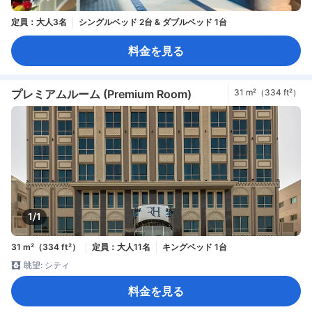
定員：大人3名
シングルベッド 2台 & ダブルベッド 1台
料金を見る
プレミアムルーム (Premium Room)
31 m²（334 ft²）
1/1
31 m²（334 ft²）
定員：大人11名
キングベッド 1台
眺望: シティ
料金を見る