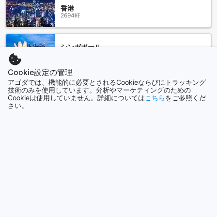
きます。快適な客室と親切なスタッフがお客様をお迎えし、
香港
思い出に残る滞在を提供します。
2694軒
ガルフ イン ホテル アル ナスルへのアクセス方法
シンガポール
ガルフ イン ホテル アル ナスルは、ドバイのバール ドバイに
1505軒
位置しています。最寄りの空港からホテルへのアクセス方法
Cookie設定の管理
をご紹介します。
もっと見る
アゴダでは、機能的に必要とされるCookieならびにトラッキング
もしドバイ国際空港から到着する場合、タクシーが便利な移
技術のみを使用しています。分析やマーケティングのための
動手段です。ドバイ国際空港からガルフ イン ホテル アル ナ
Cookieは使用していません。詳細については
こちら
をご参照くだ
全て表示
スルまでは約30分の距離です。タクシーは空港の到着ロビー
さい。
で簡単に見つけることができます。ドバイのタクシーは安全
で信頼性が高く、英語が通じる運転手も多いため、安心して
今話題の都市
利用することができます。
また、もしアブダビ国際空港から到着する場合は、公共交通
機関を利用することができます。アブダビ国際空港からガル
セブ
フィリピン
フ イン ホテル アル ナスルまでの距離は約1時間半です。アブ
ダビ国際空港からは定期的にバスが運行されており、バール
ドバイまでの便利なアクセス手段となっています。
ガルフ イン ホテル アル ナスルへのアクセスは簡単で便利で
ソウル
す。どの空港からでもスムーズにホテルにたどり着くことが
韓国
できますので、快適な旅行をお楽しみください。