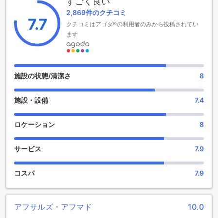
すごく良い
あります。ガルフ イン ホテル アル ナスルは、家族連れにも
2,869件のクチコミ
最適な宿泊先です。
7.7
クチコミはアゴダ®の利用者のみから投稿されてい
ガルフ イン ホテル アル ナスルのエンターテイメント施設
ます
ガルフ イン ホテル アル ナスルは、素晴らしいエンターテイ
メント施設を提供しています。ホテル内には、バー、ナイト
クラブ、共用ラウンジ/テレビエリアがあります。バーでは、
施設の状態/清潔さ
8
様々な種類のカクテルやお酒を楽しむことができます。落ち
着いた雰囲気の中で、美味しいドリンクを味わいながらくつ
施設・設備
7.4
ろぎましょう。ナイトクラブでは、最新の音楽とダンスフロ
アが楽しめます。踊りながら一晩中楽しむことができるでし
ょう。また、共用ラウンジ/テレビエリアでは、他のゲストと
ロケーション
8
交流しながら、リラックスした時間を過ごすことができま
す。ゆったりとしたソファや大型テレビが備えられており、
サービス
7.9
くつろぎながらテレビ番組や映画を楽しむことができます。
ガルフ イン ホテル アル ナスルは、エンターテイメント施設
が充実しており、快適な滞在をお楽しみいただけます。
コスパ
7.9
スポーツ施設充実！ガルフ イン ホテル アル ナスルの魅力
アフサルズ・アフマド
10.0
ガルフ イン ホテル アル ナスルは、スポーツ施設が充実した