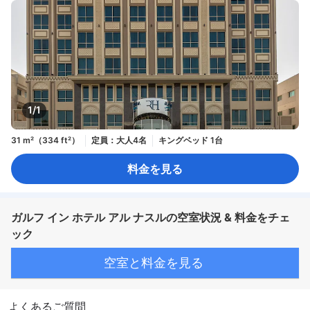
1/1
31 m²（334 ft²）
定員：大人4名
キングベッド 1台
料金を見る
ガルフ イン ホテル アル ナスルの空室状況 & 料金をチェ
ック
空室と料金を見る
よくあるご質問