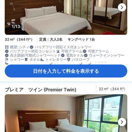
1/13
32 m²（344 ft²）
定員：大人2名
キングベッド 1台
眺望: シティ
バリアフリー対応イス付きシャワー
バリアフリー対応コンセント
可視アラーム
可聴アラーム
高さ調節/可動式シャワーヘッド
電気ケトル
ウォークインシャワー
シャワー
タオル
トイレタリー
バスローブ
プライベートバスルーム
ヘアドライヤー
鏡
清掃用具
Netflix等の動画配信サービス（有料）
テレビ
日付を入力して料金を表示する
ワイヤレス インターネット
衛星テレビ/ケーブルテレビ
室内映画
電話
動画配信サービス（Netflixなど）
読書灯
薄型TV
無料Wi-Fi
無料インターネット（LAN）
有料Wi-Fi
エアコン
コンシェルジュ
スリッパ
プライベートエントランス
ベッド近くにコンセント
モーニングコール
リネン類
快眠グッズ
プレミア ツイン (Premier Twin)
32 m²（344 ft²）
傘
遮光カーテン
手指消毒ジェル提供
暖房
防音設備
ケトル
コーヒー/ティーメーカー
ミニバー
飲料水ボトル（無料）
果物/スナック
無料インスタントコーヒー
無料ティーバッグ
冷蔵庫
カーペット
ゴミ箱
ソファ
ワークスペース（ノートパソコン使用可）
高層階
最上階リクエスト可
書斎デスク
畳エリア
専用ダイニングルーム
窓側
暖炉
談話エリア
低層階リクエスト可
木床
アイロン設備
クローゼット
ズボンプレッサー
洋服掛け
外廊下
エレベーター利用
セーフティボックス（客室内）
ロッカー
安全/セキュリティ対策
一酸化炭素警報器
煙感知器
階段利用