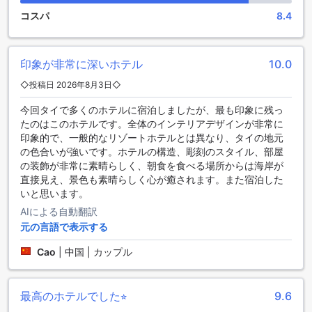
コスパ
8.4
便利な設備が充実のサシャズ ホテル ウノ SHA
サシャズ ホテル ウノ SHAは、快適な滞在をサポートする様々
な便利な設備を提供しています。ホテル内には、ランドリー
印象が非常に深いホテル
10.0
サービスやドライクリーニングサービスがあり、長期滞在や
◇投稿日 2026年8月3日◇
旅行中の洗濯物のお手入れに便利です。また、貴重品を安全
に保管できるセーフティボックスも完備されています。公共
今回タイで多くのホテルに宿泊しましたが、最も印象に残っ
エリアでは、Wi-Fiが利用でき、快適なインターネット環境を
たのはこのホテルです。全体のインテリアデザインが非常に
提供しています。喫煙者のためには、指定された喫煙エリア
印象的で、一般的なリゾートホテルとは異なり、タイの地元
も用意されています。全客室で無料のWi-Fiが利用でき、快適
の色合いが強いです。ホテルの構造、彫刻のスタイル、部屋
な滞在をサポートしています。チェックインやチェックアウ
の装飾が非常に素晴らしく、朝食を食べる場所からは海岸が
トも迅速に行えるエクスプレスチェックイン/チェックアウト
直接見え、景色も素晴らしく心が癒されます。また宿泊した
サービスも利用できます。荷物の保管や日々のハウスキーピ
いと思います。
ングも行っており、快適な滞在をお約束します。さらに、暖
AIによる自動翻訳
炉もあり、くつろぎのひとときを過ごすことができます。
元の言語で表示する
便利な交通施設を提供するサシャズホテルウノSHA
Cao
|
中国 | カップル
サシャズホテルウノSHAは、バンコクの便利な交通施設を提
供しています。空港への送迎サービスやタクシーサービスを
最高のホテルでした⭐︎
9.6
利用することができます。バンコクへの到着時や出発時に、