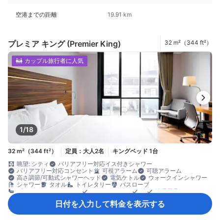
空港までの距離
19.91 km
プレミア キング (Premier King)
32 m²（344 ft²）
カップル旅行者に人気
1/18
32 m²（344 ft²）
定員：大人2名
キングベッド 1台
眺望: シティ
バリアフリー対応イス付きシャワー
バリアフリー対応コンセント
可視アラーム
可聴アラーム
高さ調節/可動式シャワーヘッド
電気ケトル
ウォークインシャワー
シャワー
タオル
トイレタリー
バスローブ
プライベートバスルーム
ヘアドライヤー
鏡
清掃用具
Netflix等の動画配信サービス（有料）
テレビ
日付を入力して料金を表示する
ワイヤレス インターネット
衛星テレビ/ケーブルテレビ
室内映画
電話
動画配信サービス（Netflixなど）
読書灯
薄型TV
無料Wi-Fi
無料インターネット（LAN）
有料Wi-Fi
エアコン