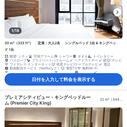
最上階リクエスト可
書斎デスク
窓側
談話エリア
低層階リクエスト可
木床
アイロン設備
クローゼット
ズボンプレッサー
洋服掛け
ベビーベッド（要リクエスト）
外廊下
エレベーター利用
セーフティボックス（客室内）
ロッカー
安全/セキュリティ対策
一酸化炭素警報器
煙感知器
階段利用
救急箱
禁煙
個別エアコン
消火器
1/18
30 m²（323 ft²）
定員：大人2名
シングルベッド 2台 & キングベッ
ド 1台
眺望: シティ
可視アラーム
シャワー
タオル
トイレタリー
バスローブ
プライベートバスルーム
ヘアドライヤー
鏡
テレビ
ワイヤレス インターネット
衛星テレビ/ケーブルテレビ
電話
動画配信サービス（Netflixなど）
薄型TV
無料Wi-Fi
無料インターネット（LAN）
有料Wi-Fi
エアコン
スリッパ
リネン類
遮光カーテン
コーヒー/ティーメーカー
日付を入力して料金を表示する
ディッシュウォッシャー
ミニバー
飲料水ボトル（無料）
無料ティーバッグ
冷蔵庫
カーペット
開閉可能窓
書斎デスク
折りたたみベッド
窓側
アイロン設備
クローゼット
ズボンプレッサー
洋服掛け
セーフティボックス（客室内）
禁煙
プレミアシティビュー・キングベッドルー
32 m²（344
ム (Premier City King)
ft²）