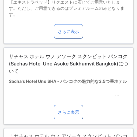
【エキストラベッド】リクエストに応じてご用意いたしま
す。ただし、ご用意できるのはプレミアルームのみとなりま
す。
お子さま&エキストラベッド
0～4歳までのお子さま
さらに表示
添い寝の場合は宿泊無料です。＜ご注意＞ベビーベッドのご
利用には追加料金が発生する場合があります。また、利用可
否は空き状況によります。
5～11歳までのお子さま
サチャス ホテル ウノ アソーク スクンビット バンコク
添い寝の場合は宿泊無料です。
12歳以上の宿泊者は大人とみなされます。
(Sachas Hotel Uno Asoke Sukhumvit Bangkok)につ
エキストラベッドの追加可否は、ルームタイプにより異なり
いて
ます。各ルームタイプ欄の記載をお確かめください。ルーム
Sacha's Hotel Uno SHA - バンコクの魅力的な3.5つ星ホテル
タイプの欄にエキストラベッド追加のオプションが提示され
ていない場合は、エキストラベッドの追加はできません。
【ご注意】6部屋以上をご予約の場合は、異なるご予約条件や
Sacha's Hotel Uno SHAは、バンコクの中心に位置する魅力的
追加料金が適用されることがありますのでご了承ください。
な3.5つ星ホテルです。このホテルは2008年に建てられ、
2016年に最後のリノベーションが行われました。バンコク空
さらに表示
港までの所要時間はわずか30分で、便利なロケーションにあ
ります。
チェックインは午後2時から可能で、チェックアウトは正午ま
「サチャス ホテル ウノ アソーク スクンビット バンコ
でとなっています。客室数は合計56室あり、快適な滞在をお