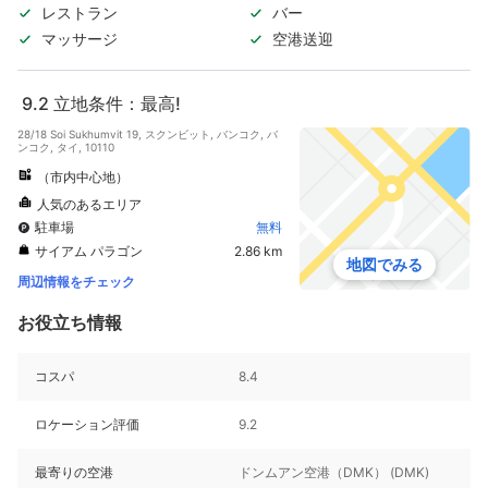
レストラン
バー
マッサージ
空港送迎
9.2
立地条件：最高!
28/18 Soi Sukhumvit 19, スクンビット, バンコク, バ
ンコク, タイ, 10110
（市内中心地）
人気のあるエリア
駐車場
無料
サイアム パラゴン
2.86 km
地図でみる
周辺情報をチェック
お役立ち情報
コスパ
8.4
ロケーション評価
9.2
最寄りの空港
ドンムアン空港（DMK） (DMK)