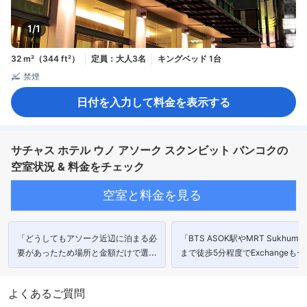
1/1
32 m²（344 ft²）
定員：大人3名
キングベッド 1台
禁煙
日付を入力して料金を表示する
サチャス ホテル ウノ アソーク スクンビット バンコクの
空室状況 & 料金をチェック
空室と料金を見る
「どうしてもアソーク近辺に泊まる必
「BTS ASOK駅やMRT Sukhumvi
要があったため場所と金額だけで選ん
まで徒歩5分程度でExchangeもセ
だホテルだったが想像の何倍もよかっ
ンイレブンもすごく近いし､最高
た」
よくあるご質問