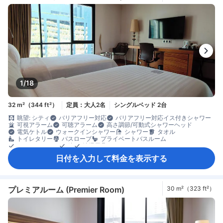
手指消毒ジェル提供
暖房
防音設備
目覚まし時計
ケトル
コーヒー/ティーメーカー
ディッシュウォッシャー
ミニバー
飲料水ボトル（無料）
果物/スナック
無料インスタントコーヒー
無料ティーバッグ
冷蔵庫
カーペット
ゴミ箱
ソファ
高層階
最上階リクエスト可
書斎デスク
折りたたみベッド
窓側
談話エリア
低層階リクエスト可
木床
アイロン設備
クローゼット
ズボンプレッサー
ドレッシングルーム
洋服掛け
ベビーベッド（要リクエスト）
外廊下
エレベーター利用
セーフティボックス（客室内）
ロッカー
安全/セキュリティ対策
一酸化炭素警報器
煙感知器
階段利用
救急箱
禁煙
個別エアコン
消火器
1/18
32 m²（344 ft²）
定員：大人2名
シングルベッド 2台
眺望: シティ
バリアフリー対応
バリアフリー対応イス付きシャワー
可視アラーム
可聴アラーム
高さ調節/可動式シャワーヘッド
電気ケトル
ウォークインシャワー
シャワー
タオル
トイレタリー
バスローブ
プライベートバスルーム
ヘアドライヤー
鏡
清掃用具
Netflix等の動画配信サービス（有料）
テレビ
日付を入力して料金を表示する
ワイヤレス インターネット
衛星テレビ/ケーブルテレビ
室内映画
電話
動画配信サービス（Netflixなど）
読書灯
薄型TV
無料Wi-Fi
無料インターネット（LAN）
有料Wi-Fi
エアコン
コンシェルジュ
スリッパ
プライベートエントランス
ベッド近くにコンセント
モーニングコール
リネン類
快眠グッズ
プレミアルーム (Premier Room)
30 m²（323 ft²）
傘
遮光カーテン
手指消毒ジェル提供
暖房
防音設備
目覚まし時計
ケトル
コーヒー/ティーメーカー
ディッシュウォッシャー
ミニバー
飲料水ボトル（無料）
果物/スナック
無料インスタントコーヒー
無料ティーバッグ
冷蔵庫
カーペット
ゴミ箱
ソファ
高層階