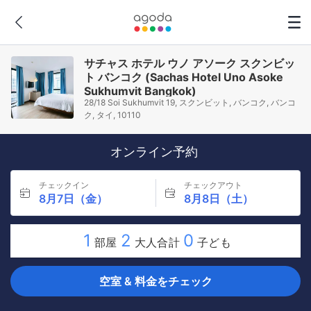
サチャス ホテル ウノ アソーク スクンビッ
ト バンコク (Sachas Hotel Uno Asoke
Sukhumvit Bangkok)
28/18 Soi Sukhumvit 19, スクンビット, バンコク, バンコ
ク, タイ, 10110
オンライン予約
チェックイン
チェックアウト
8月7日（金）
8月8日（土）
1
2
0
部屋
大人合計
子ども
空室 & 料金をチェック