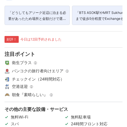
「どうしてもアソーク近辺に泊まる必
「BTS ASOK駅やMRT Sukhumv
要があったため場所と金額だけで選ん
まで徒歩5分程度でExchangeも
だホテルだったが想像の何倍もよかっ
ンイレブンもすごく近いし､最高
た」
好評！
今日は12回予約されました
注目ポイント
衛生プラス
バンコクの旅行者向けエリア
チェックイン（24時間対応）
空港送迎
朝食『素晴らしい』
その他の主要な設備・サービス
無料Wi-Fi
無料駐車場
スパ
24時間フロント対応