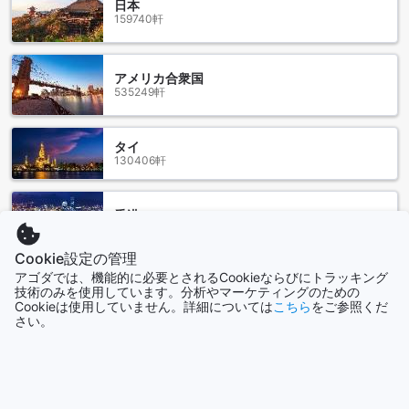
日本
Sacha's Hotel Uno SHAへのアクセスは非常に便利です。バン
159740軒
コクにはいくつかの空港がありますが、もっとも便利な空港
はスワンナプーム国際空港です。スワンナプーム国際空港か
らSacha's Hotel Uno SHAまでの距離は約30キロメートルで
アメリカ合衆国
す。空港からホテルまでのアクセスはタクシーを利用するの
535249軒
が最も便利で快適な方法です。タクシーは空港の到着ロビー
で簡単に見つけることができます。また、ホテルまでの所要
時間は交通状況によって異なりますが、通常は45分から1時間
タイ
130406軒
程度です。
もう一つのオプションとしては、スワンナプーム国際空港か
らエアポートレールリンクを利用する方法もあります。エア
香港
ポートレールリンクは空港とバンコク市内を結ぶ高速鉄道
2690軒
で、スクンビット駅で降りることができます。スクンビット
駅からSacha's Hotel Uno SHAまでは徒歩で約10分程度で
Cookie設定の管理
す。この方法は交通渋滞を避けることができるため、早朝や
アゴダでは、機能的に必要とされるCookieならびにトラッキング
シンガポール
夕方の時間帯に特におすすめです。
技術のみを使用しています。分析やマーケティングのための
1506軒
Cookieは使用していません。詳細については
こちら
をご参照くだ
さい。
Sacha's Hotel Uno SHA周辺のランドマークと観光名所
もっと見る
バンコクのSacha's Hotel Uno SHAは、スクンビットやソイカ
ウボーイなどのランドマークに近く、観光名所も充実してい
ます。ホテルから徒歩圏内には、ディバナマッサージ＆スパ
全て表示