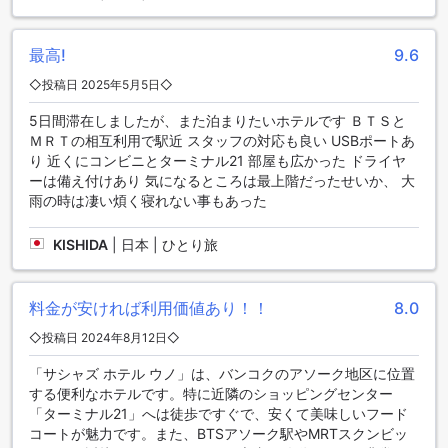
Sacha's Hotel Uno SHAのダイニング施設
最高!
9.6
Sacha's Hotel Uno SHAは、快適な滞在を提供する素晴らしい
◇投稿日 2025年5月5日◇
ダイニング施設を提供しています。ホテル内には、美味しい
コーヒーと軽食を楽しめるカフェがあります。朝食には、ホ
5日間滞在しましたが、また泊まりたいホテルです ＢＴＳと
テルのレストランで提供されるコンチネンタルブレックファ
ＭＲＴの相互利用で駅近 スタッフの対応も良い USBポートあ
ーストが含まれています。毎日のハウスキーピングサービス
り 近くにコンビニとターミナル21 部屋も広かった ドライヤ
も提供されており、清潔で快適な環境で食事を楽しむことが
ーは備え付けあり 気になるところは最上階だったせいか、 大
できます。ホテル内のダイニング施設は、滞在中にお客様を
雨の時は凄い煩く寝れない事もあった
満足させるための充実したオプションを提供しています。
KISHIDA
|
日本 | ひとり旅
サシャズ ホテル ウノの多彩な客室タイプで快適な滞在を
サシャズ ホテル ウノでは、お客様のニーズに合わせて選べる
料金が安ければ利用価値あり！！
8.0
多彩な客室タイプをご用意しています。標準ルームは20平方
メートルの広さで、ダブルベッドを備え、シンプルで快適な
◇投稿日 2024年8月12日◇
滞在を実現します。一方、プレミアルームは32平方メートル
「サシャズ ホテル ウノ」は、バンコクのアソーク地区に位置
の広さを誇り、キングベッドまたはシングルベッドのいずれ
する便利なホテルです。特に近隣のショッピングセンター
かを選択でき、よりゆったりとした空間でくつろぐことがで
「ターミナル21」へは徒歩ですぐで、安くて美味しいフード
きます。どちらのタイプも、バンコクでの滞在をより特別な
コートが魅力です。また、BTSアソーク駅やMRTスクンビッ
ものにしてくれるでしょう。 予約はAgodaを通じて行うこと