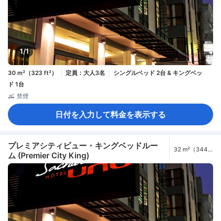
1/1
30 m²（323 ft²）
定員：大人3名
シングルベッド 2台 & キングベッ
ド 1台
禁煙
日付を入力して料金を表示する
プレミアシティビュー・キングベッドルー
32 m²（344
ム (Premier City King)
ft²）