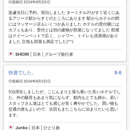
サシャズホテルウノSHAの快適な空港送迎サービスをご利用
◇投稿日 2024年9月2日◇
いただけます。専用の車両でお客様を迎え、スムーズにホテ
ルへとご案内いたします。また、バンコクの市内観光やショ
急遽当日に予約、宿泊しました ターミナル21がすぐ近くにあ
ッピングに便利なタクシーサービスもご利用いただけます。
るアソーク駅からすぐのところにあります 駅からホテルの間
サシャズホテルウノSHAでは、お客様の快適な滞在をサポー
にはマッサージ店もいくつかありました ホテルの受付横には
トするために、交通手段に関する充実したサービスを提供し
カフェもあり、受付とは別の建物が部屋になってました 部屋
ています。
はクイーンベットで広く、シャワー、トイレも清潔感があり
ました 立地も部屋も満足でした(^^)
快適な滞在を提供するSacha's Hotel Uno SHAの客室設備
SHIORI
|
日本 | グループ旅行者
Sacha's Hotel Uno SHAは、バンコクの中心部に位置し、快適
な滞在を提供する豪華な客室設備を備えています。全室には
エアコンが完備されており、快適な室温を保つことができま
快適でした。
9.6
す。また、バスローブが用意されており、リラックスした時
◇投稿日 2024年9月3日◇
間を過ごすことができます。さらに、毎日新聞が無料で提供
されており、最新のニュースを手に入れることができます。
5泊滞在しましたが、こじんまりと落ち着いた良いホテルでし
髪の乾かしに便利なヘアドライヤーも完備されています。客
た。外の騒音もあまり気にならず、館内もとても静か。若い
室にはテレビも備えられており、お部屋でのエンターテイメ
スタッフさん達はとても感じが良く爽やかでした。買い物も
ントを楽しむことができます。ミニバーもあり、飲み物や軽
交通の便もよいので、次回もまたこちらに泊まりたいと思い
食を手軽に楽しむことができます。さらに、衛星/ケーブルテ
ます。
レビも備えられており、多くのチャンネルを楽しむことがで
きます。寒い日には、客室には暖炉も備えられており、温か
Junko
|
日本 | ひとり旅
い雰囲気を演出します。