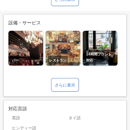
設備・サービス
24時間フロント
バー
レストラン
対応
さらに表示
対応言語
英語
タイ語
ヒンディー語