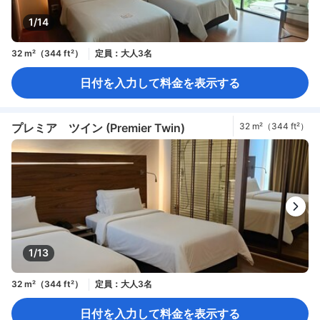
救急箱
禁煙
個別エアコン
消火器
1/14
32 m²（344 ft²）
定員：大人3名
日付を入力して料金を表示する
プレミア ツイン (Premier Twin)
32 m²（344 ft²）
1/13
32 m²（344 ft²）
定員：大人3名
日付を入力して料金を表示する