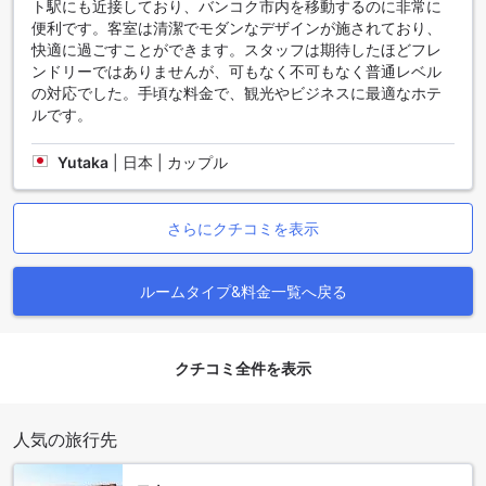
ト駅にも近接しており、バンコク市内を移動するのに非常に
で、最良の価格を保証し、手間なくスムーズな予約体験をお
便利です。客室は清潔でモダンなデザインが施されており、
楽しみいただけます。お得な料金と安心のサポートで、快適
快適に過ごすことができます。スタッフは期待したほどフレ
な旅のスタートをお約束します。
ンドリーではありませんが、可もなく不可もなく普通レベル
の対応でした。手頃な料金で、観光やビジネスに最適なホテ
スクンビットエリアの魅力溢れるホテル
ルです。
スクンビットは、バンコクで最も人気のあるエリアの一つで
す。その中でも、Sacha's Hotel Uno SHAは、魅力的な滞在を
Yutaka
|
日本 | カップル
提供しています。周辺には、多くのレストラン、ショッピン
グセンター、ナイトライフスポットがあり、訪れる人々を飽
きさせません。ホテルから徒歩圏内には、スクンビットソイ
さらにクチコミを表示
11やスクンビットソイ21などの有名なエリアもあります。こ
こでは、世界各国の料理やバーが集まり、多様な食体験や夜
のエンターテイメントを楽しむことができます。また、ホテ
ルームタイプ&料金一覧へ戻る
ル周辺には、高級ブランドのショップや地元の市場もあり、
ショッピング好きな旅行者にとっては魅力的なスポットとな
っています。スクンビットエリアの中心地に位置するSacha's
クチコミ全件を表示
Hotel Uno SHAは、快適な滞在と便利なアクセスを提供し、バ
ンコクを満喫するのに最適な選択肢です。
人気の旅行先
バンコクの空港からSacha's Hotel Uno SHAへのアクセス方
法