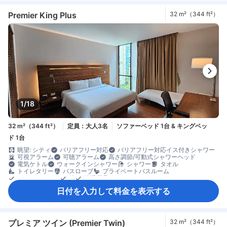
スリッパ
プライベートエントランス
ベッド近くにコンセント
モーニングコール
リネン類
快眠グッズ
傘
遮光カーテン
Premier King Plus
32 m²（344 ft²）
手指消毒ジェル提供
暖房
防音設備
目覚まし時計
ケトル
コーヒー/ティーメーカー
ミニバー
飲料水ボトル（無料）
無料インスタントコーヒー
無料ティーバッグ
冷蔵庫
カーペット
ゴミ箱
ソファ
ワークスペース（ノートパソコン使用可）
高層階
最上階リクエスト可
書斎デスク
畳エリア
専用ダイニングルーム
窓側
暖炉
談話エリア
低層階リクエスト可
木床
アイロン設備
クローゼット
ズボンプレッサー
洋服掛け
ベビーベッド（要リクエスト）
外廊下
エレベーター利用
セーフティボックス（客室内）
ロッカー
安全/セキュリティ対策
一酸化炭素警報器
煙感知器
階段利用
救急箱
個別エアコン
消火器
1/18
32 m²（344 ft²）
定員：大人3名
ソファーベッド 1台 & キングベッ
ド 1台
眺望: シティ
バリアフリー対応
バリアフリー対応イス付きシャワー
可視アラーム
可聴アラーム
高さ調節/可動式シャワーヘッド
電気ケトル
ウォークインシャワー
シャワー
タオル
トイレタリー
バスローブ
プライベートバスルーム
ヘアドライヤー
鏡
清掃用具
Netflix等の動画配信サービス（有料）
テレビ
日付を入力して料金を表示する
ワイヤレス インターネット
衛星テレビ/ケーブルテレビ
室内映画
電話
動画配信サービス（Netflixなど）
読書灯
薄型TV
無料Wi-Fi
無料インターネット（LAN）
有料Wi-Fi
エアコン
スリッパ
プライベートエントランス
ベッド近くにコンセント
モーニングコール
リネン類
快眠グッズ
傘
遮光カーテン
プレミア ツイン (Premier Twin)
32 m²（344 ft²）