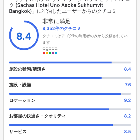
ク (Sachas Hotel Uno Asoke Sukhumvit
約束します。ただし、このホテルでは子供の無料宿泊は許可
Bangkok)」に宿泊したユーザーからのクチコミ
されていません。追加料金が発生する場合がありますので、
ご了承ください。
非常に満足
Sacha's Hotel Uno SHAは、バンコクでの滞在に最適な選択肢
9,352件のクチコミ
です。便利な立地と魅力的な客室数を備えており、快適で思
8.4
クチコミはアゴダ®の利用者のみから投稿されてい
い出に残る滞在を提供します。ぜひこの魅力的な3.5つ星ホテ
ます
ルで素晴らしいバンコクの旅をお楽しみください。
充実したエンターテイメント施設で楽しい時間を過ごそう！
Sacha's Hotel Uno SHAは、バンコクの中心部に位置し、豪華
施設の状態/清潔さ
8.4
なバーエンターテイメント施設を提供しています。ホテル内
のバーでは、バラエティ豊かなカクテルやドリンクを楽しむ
施設・設備
7.6
ことができます。バーの雰囲気は洗練されており、快適なソ
ファやカウンター席でくつろぎながら、友人や仲間との楽し
いひと時を過ごすことができます。また、バーでは定期的に
ロケーション
9.2
ライブパフォーマンスやDJイベントも開催されており、一晩
中踊り明かすこともできます。さらに、バーからは素晴らし
お部屋の快適さ・クオリティ
8.2
いバンコクの夜景を望むことができ、ロマンチックな雰囲気
を演出しています。Sacha's Hotel Uno SHAで充実したエンタ
ーテイメントを楽しんで、思い出に残る滞在をお過ごしくだ
サービス
8.5
さい。