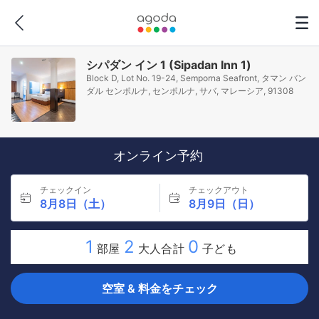
シパダン イン 1 (Sipadan Inn 1)
Block D, Lot No. 19-24, Semporna Seafront, タマン バン
ダル センポルナ, センポルナ, サバ, マレーシア, 91308
オンライン予約
チェックイン
チェックアウト
8月8日（土）
8月9日（日）
1
2
0
部屋
大人合計
子ども
空室 & 料金をチェック