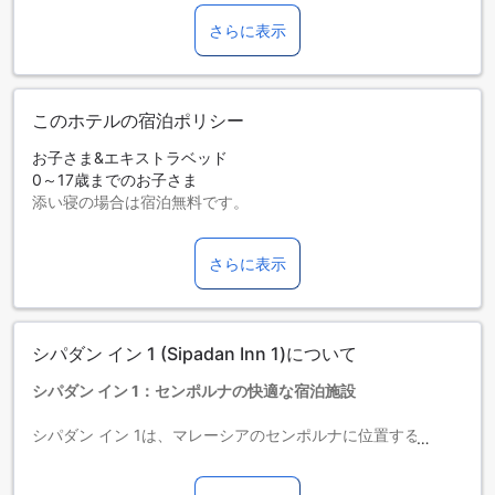
さらに表示
このホテルの宿泊ポリシー
お子さま&エキストラベッド
0～17歳までのお子さま
添い寝の場合は宿泊無料です。
エキストラベッドの追加可否は、ルームタイプにより異なり
ます。各ルームタイプ欄の記載をお確かめください。ルーム
さらに表示
タイプの欄にエキストラベッド追加のオプションが提示され
ていない場合は、エキストラベッドの追加はできません。
【ご注意】6部屋以上をご予約の場合は、異なるご予約条件や
追加料金が適用されることがありますのでご了承ください。
シパダン イン 1 (Sipadan Inn 1)について
シパダン イン 1：センポルナの快適な宿泊施設
シパダン イン 1は、マレーシアのセンポルナに位置する3つ星
ホテルです。このホテルは、快適な滞在をお約束します。シ
パダン イン 1は、60分で空港に到着することができ、交通の