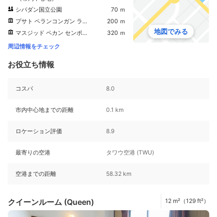
シパダン国立公園
70 ｍ
プサト ペランコンガン ラウタン センポルナ
200 ｍ
地図でみる
マスジッド ペカン センポルナ
320 ｍ
周辺情報をチェック
お役立ち情報
コスパ
8.0
市内中心地までの距離
0.1 km
ロケーション評価
8.9
最寄りの空港
タワウ空港 (TWU)
空港までの距離
58.32 km
クイーンルーム (Queen)
12 m²（129 ft²）