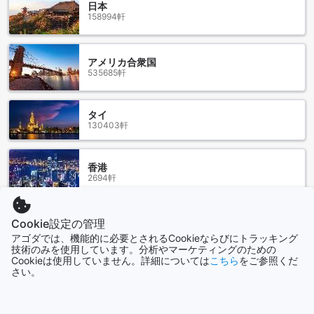
珊瑚礁や多彩な魚たちとの出会いを楽しむことができます。
日本
158994軒
また、ホテルの周辺には、地元のマーケットやレストランが
あります。ここでは、地元の料理やお土産を楽しむことがで
きます。さらに、センポルナの街並みを散策することもおす
すめです。伝統的な建物やカラフルなストリートアートが点
アメリカ合衆国
535685軒
在し、地元の文化に触れることができます。
タマン バンダル センポルナの周辺地域は、自然の美しさと文
化の魅力が融合した場所です。ここでの滞在は、リラックス
タイ
した休暇を過ごすための最適な選択肢です。
130403軒
シパダン イン 1へのアクセス方法
香港
センポルナ、マレーシアのシパダン イン 1への最寄りの空港
2694軒
からのアクセス方法をご紹介します。センポルナには2つの主
要な空港があります。まず、セポトン空港からシパダン イン
1へのアクセス方法をご説明いたします。セポトン空港からシ
Cookie設定の管理
シンガポール
パダン イン 1までは、タクシーを利用するのが一番便利で
1505軒
アゴダでは、機能的に必要とされるCookieならびにトラッキング
す。空港のタクシースタンドでタクシーを予約し、約30分で
技術のみを使用しています。分析やマーケティングのための
シパダン イン 1に到着することができます。もう一つのオプ
Cookieは使用していません。詳細については
こちら
をご参照くだ
ションとして、セポトン空港から市内バスに乗り換えること
さい。
もっと見る
もできます。セポトン空港からセンポルナ市内までのバスは
頻繁に運行されており、所要時間は約1時間です。センポルナ
全て表示
市内で降りた後は、シパダン イン 1までタクシーを利用する