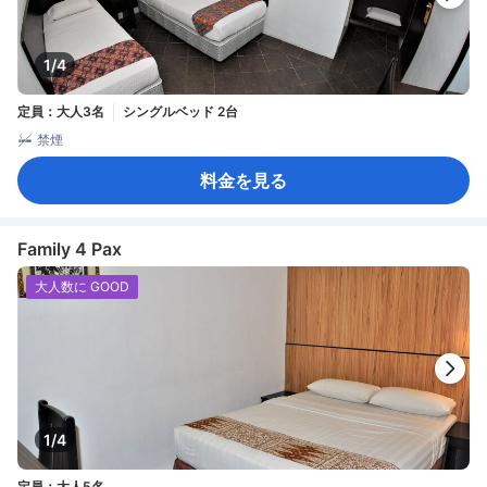
1/4
定員：大人3名
シングルベッド 2台
禁煙
料金を見る
Family 4 Pax
大人数に GOOD
1/4
定員：大人5名