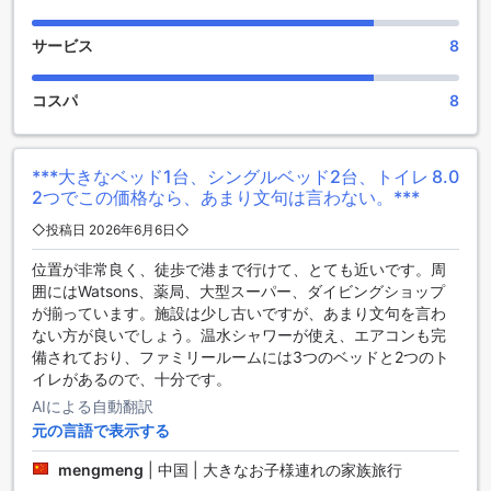
シパダン イン 1のスポーツ施設
サービス
8
シパダン イン 1は、センポルナに位置する素晴らしいスポー
ツ施設を提供しています。釣り、ダイビング、ハイキングト
コスパ
8
レイル、シュノーケリングといった様々なスポーツ施設をお
楽しみいただけます。釣り好きな方には、豊富な魚種が生息
する周辺の海での釣りをお楽しみいただけます。ダイビング
愛好家には、美しいサンゴ礁や海洋生物が広がるダイビング
***大きなベッド1台、シングルベッド2台、トイレ
8.0
ポイントが数多くあります。ハイキングトレイルも豊富で、
2つでこの価格なら、あまり文句は言わない。***
自然の中でのアクティビティを楽しむことができます。ま
◇投稿日 2026年6月6日◇
た、シュノーケリングもおすすめで、透明度の高い海で美し
い海底を観察することができます。シパダン イン 1は、スポ
位置が非常良く、徒歩で港まで行けて、とても近いです。周
ーツ愛好家にとって理想的な滞在先です。
囲にはWatsons、薬局、大型スーパー、ダイビングショップ
が揃っています。施設は少し古いですが、あまり文句を言わ
シパダン イン 1の便利な設備
ない方が良いでしょう。温水シャワーが使え、エアコンも完
備されており、ファミリールームには3つのベッドと2つのト
シパダン イン 1は、便利な設備を提供しています。客室内の
イレがあるので、十分です。
無料Wi-Fiや公共エリアでのWi-Fiは、快適なインターネット接
AIによる自動翻訳
続を可能にし、ビジネスやレジャーの旅行者にとって便利で
元の言語で表示する
す。また、セーフティボックスが備えられており、貴重品や
大切な荷物を安全に保管することができます。さらに、荷物
mengmeng
|
中国 | 大きなお子様連れの家族旅行
預かりやコンビニエンスストアもあり、旅行中の便利なサー