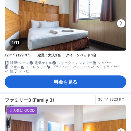
1/11
12 m²（129 ft²）
定員：大人3名
クイーンベッド 1台
眺望: シティ
電気ケトル
ウォークインシャワー
シャワー
タオル
トイレタリー
プライベートバスルーム
ヘアドライヤー
鏡
テレビ
料金を見る
ファミリー3 (Family 3)
30 m²（323 ft²）
大人数に GOOD