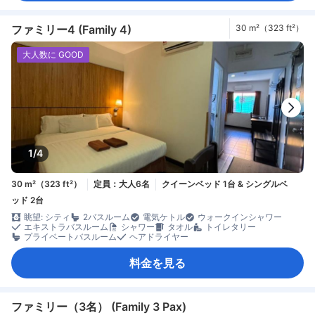
ファミリー4 (Family 4)
30 m²（323 ft²）
大人数に GOOD
1/4
30 m²（323 ft²）
定員：大人6名
クイーンベッド 1台 & シングルベ
ッド 2台
眺望: シティ
2バスルーム
電気ケトル
ウォークインシャワー
エキストラバスルーム
シャワー
タオル
トイレタリー
プライベートバスルーム
ヘアドライヤー
料金を見る
ファミリー（3名） (Family 3 Pax)