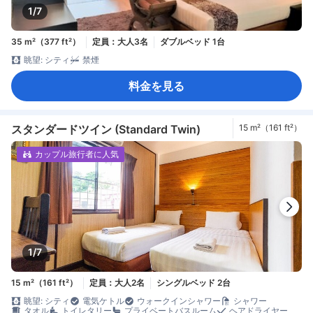
1/7
35 m²（377 ft²）
定員：大人3名
ダブルベッド 1台
眺望: シティ
禁煙
料金を見る
スタンダードツイン (Standard Twin)
15 m²（161 ft²）
カップル旅行者に人気
1/7
15 m²（161 ft²）
定員：大人2名
シングルベッド 2台
眺望: シティ
電気ケトル
ウォークインシャワー
シャワー
タオル
トイレタリー
プライベートバスルーム
ヘアドライヤー