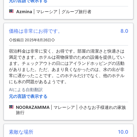
タイリングに困ることはありません。ホテルの客室にはバル
元の言語で表示する
コニーやテラスもあり、美しい景色を眺めながらくつろぐこ
Azmina
|
マレーシア | グループ旅行者
とができます。さらに、衛星放送やケーブルテレビも利用で
きるため、お好みの番組や映画を楽しむことができます。シ
パダン イン 1の客室設備は、快適な滞在をお約束します。
価格は非常にお得です。
8.0
美味しい料理と快適な食事体験を提供するシパダン イン 1の
◇投稿日 2025年8月26日◇
ダイニング施設
宿泊料金は非常に安く、お得です。部屋の清潔さと快適さは
シパダン イン 1は、センポルナに位置するホテルで、美味し
満足できます。ホテルは荷物保管のための設備を提供してい
い料理と快適な食事体験を提供しています。ホテル内には、
ます。チェックアウトの日にはアイランドホッピングの活動
レストランとカフェがあり、多様な料理と飲み物を楽しむこ
がありました。ただ、あまり良くなかったのは、水の出が非
とができます。レストランでは、地元の食材を使用した伝統
常に遅かったことです。このホテルだけでなく、他のホテル
的なマレーシア料理や国際料理を提供しています。新鮮なシ
にも水の問題があるようです。
ーフードやフレッシュな野菜を使った料理は、その味わいと
AIによる自動翻訳
見た目の美しさでゲストを魅了します。また、カフェでは、
元の言語で表示する
軽食やスイーツ、コーヒーや紅茶など、リラックスした雰囲
気でお楽しみいただけます。シパダン イン 1のダイニング施
NOORAZAMIMA
|
マレーシア | 小さなお子様連れの家族
設は、豊富なメニューと快適な雰囲気で、ゲストの食事体験
旅行
を最高のものにします。
シパダン イン 1のお部屋の種類
素敵な場所
10.0