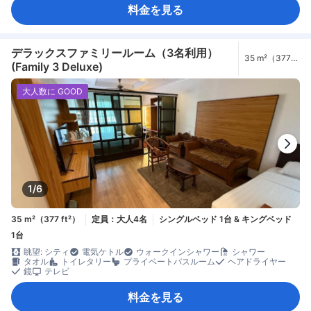
料金を見る
デラックスファミリールーム（3名利用）
35 m²（377
(Family 3 Deluxe)
ft²）
大人数に GOOD
1/6
35 m²（377 ft²）
定員：大人4名
シングルベッド 1台 & キングベッド
1台
眺望: シティ
電気ケトル
ウォークインシャワー
シャワー
タオル
トイレタリー
プライベートバスルーム
ヘアドライヤー
鏡
テレビ
料金を見る