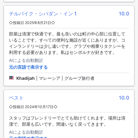
ビスを提供しています。毎日のハウスキーピングにより、清
潔で快適な環境を維持することも可能です。シパダン イン 1
テルバイク・シパダン・イン 1
10.0
は、快適な滞在をお求めの方に最適なホテルです。
◇投稿日 2025年8月21日◇
便利なタクシーサービス
部屋は清潔で快適です。最も良いのは町の中心部に位置して
シパダン イン 1は、快適な滞在をお約束するために、便利な
いることです。すべての便利な施設が近くにありますが、コ
タクシーサービスを提供しています。ホテルの敷地内には、
インランドリーは少し遠いです。グラブや相乗りタクシーを
24時間利用可能なタクシースタンドがあり、いつでも簡単に
利用する必要があります。私はセンポルナが好きです。
タクシーに乗ることができます。また、フレンドリーなスタ
AIによる自動翻訳
ッフがお客様のためにタクシーの手配をお手伝いいたしま
元の言語で表示する
す。シパダン イン 1へのアクセスが簡単になり、周辺エリア
の観光スポットやショッピングセンターへの移動も便利で
Khadijah
|
マレーシア | グループ旅行者
す。快適な乗り物で旅行を楽しみたい方におすすめのホテル
です。
ベスト
10.0
快適な客室設備でリラックスできるシパダン イン 1
◇投稿日 2024年10月17日◇
シパダン イン 1はセンポルナに位置する快適なホテルで、豪
スタッフはフレンドリーでとても助けてくれます。場所は清
華な客室設備が充実しています。客室内にはエアコンが完備
潔で、部屋も広いです。間違いなく戻ってきます。
されており、快適な室温を保つことができます。さらに、ヘ
AIによる自動翻訳
アドライヤーも備え付けられているため、旅行中でも髪のス