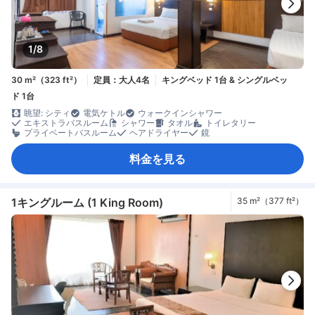
1/8
30 m²（323 ft²）
定員：大人4名
キングベッド 1台 & シングルベッ
ド 1台
眺望: シティ
電気ケトル
ウォークインシャワー
エキストラバスルーム
シャワー
タオル
トイレタリー
プライベートバスルーム
ヘアドライヤー
鏡
料金を見る
1キングルーム (1 King Room)
35 m²（377 ft²）