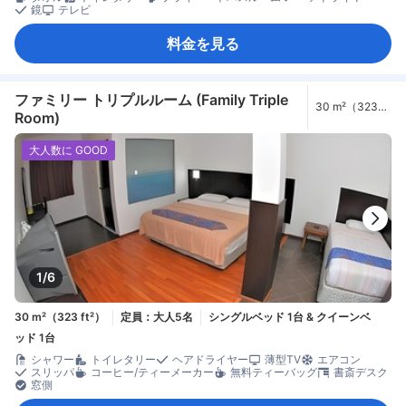
鏡
テレビ
料金を見る
ファミリー トリプルルーム (Family Triple
30 m²（323
Room)
ft²）
大人数に GOOD
1/6
30 m²（323 ft²）
定員：大人5名
シングルベッド 1台 & クイーンベ
ッド 1台
シャワー
トイレタリー
ヘアドライヤー
薄型TV
エアコン
スリッパ
コーヒー/ティーメーカー
無料ティーバッグ
書斎デスク
窓側