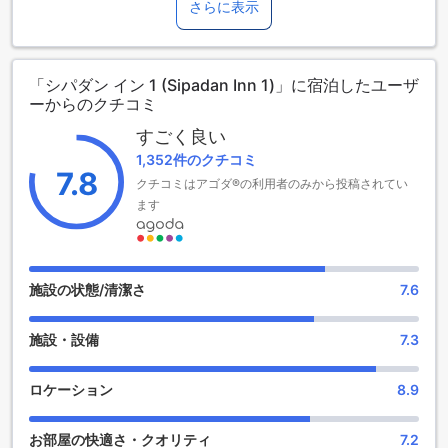
便が良い立地にあります。また、27室の客室を提供してお
さらに表示
り、ゆったりとした空間でおくつろぎいただけます。ホテル
は2022年に最新のリノベーションを施されており、快適さと
新しさを兼ね備えた施設を提供しています。チェックインは
「シパダン イン 1 (Sipadan Inn 1)」に宿泊したユーザ
午後2時から可能であり、チェックアウトは正午までとなって
ーからのクチコミ
います。市内中心部からわずか0.1kmの距離に位置しており、
観光やショッピングにも便利です。また、シパダン イン 1で
すごく良い
は、0歳から17歳までのお子様が無料で宿泊することができま
1,352件のクチコミ
すので、ファミリーでの滞在にも最適です。
7.8
クチコミはアゴダ®の利用者のみから投稿されてい
リラックスとお土産のショッピングを楽しむシパダン イン 1
ます
シパダン イン 1は、滞在中にリラックスやお土産のショッピ
ングを楽しむためのエンターテイメント施設を提供していま
す。まずは、マッサージ施設で疲れを癒してください。プロ
施設の状態/清潔さ
7.6
のセラピストが心地よいマッサージを提供し、日々のストレ
スを解消します。また、ギフト/お土産ショップでは、特産品
施設・設備
7.3
やお土産を購入することができます。地元の工芸品やおしゃ
れなアクセサリーなど、幅広い品揃えがあります。滞在中に
大切な人へのプレゼントを見つけることもできます。シパダ
ロケーション
8.9
ン イン 1では、快適な滞在と思い出に残るショッピング体験
を提供しています。
お部屋の快適さ・クオリティ
7.2