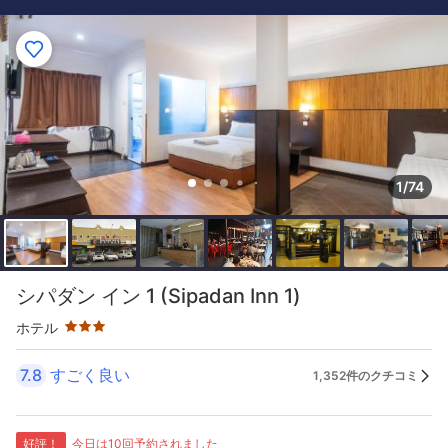
1/74
星評価 3つ星
シパダン イン 1 (Sipadan Inn 1)
ホテル
7.8
すごく良い
1,352件のクチコミ
好評！
今日は10回予約されました