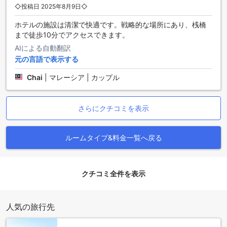
シパダン イン 1では、さまざまなお部屋の種類をご用意して
◇投稿日 2025年8月9日◇
います。1つ目はキングルームです。広さ35平方メートルで、
ホテルの施設は清潔で快適です。戦略的な場所にあり、桟橋
キングサイズベッドが備わっています。2つ目はファミリール
まで徒歩10分でアクセスできます。
ーム3人用です。広さ30平方メートルで、シングルベッドま
たはキングサイズベッドが選べます。3つ目はファミリールー
AIによる自動翻訳
ム4人用です。広さ30平方メートルで、シングルベッド2台ま
元の言語で表示する
たはクイーンサイズベッドがあります。4つ目はクイーンルー
Chai
|
マレーシア | カップル
ムです。広さ12平方メートルで、クイーンサイズベッドが用
意されています。最後に、スタンダードツインルームです。
広さ15平方メートルで、シングルベッド2台が備わっていま
す。Agodaでこれらのお部屋を予約すると、最良の価格と簡
さらにクチコミを表示
単で手間のかからない体験を提供します。
ルームタイプ&料金一覧へ戻る
タマン バンダル センポルナの魅力的な周辺地域
タマン バンダル センポルナは、マレーシアのセンポルナに位
置する素晴らしいホテルです。このホテルの周辺地域には、
クチコミ全件を表示
訪れる価値のある多くの魅力的な場所があります。
センポルナは、美しい自然景観と豊かな文化を提供する魅力
的な場所です。ホテルからわずか数分の距離には、息をのむ
人気の旅行先
ような海の景色が広がるシパダン島があります。ここでは、
ダイビングやシュノーケリングを楽しむことができ、美しい