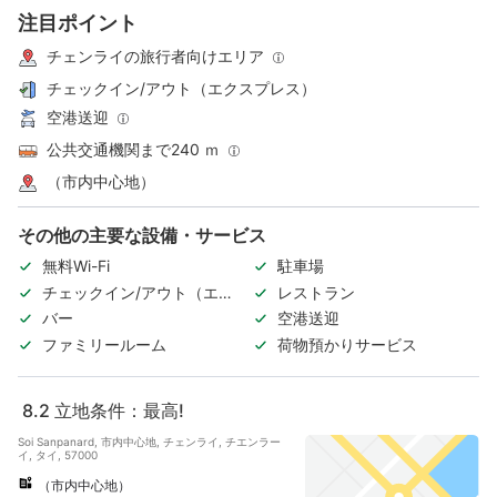
注目ポイント
チェンライの旅行者向けエリア
チェックイン/アウト（エクスプレス）
空港送迎
公共交通機関まで240 ｍ
（市内中心地）
その他の主要な設備・サービス
無料Wi-Fi
駐車場
チェックイン/アウト（エク
レストラン
スプレス）
バー
空港送迎
ファミリールーム
荷物預かりサービス
8.2
立地条件：最高!
Soi Sanpanard, 市内中心地, チェンライ, チエンラー
イ, タイ, 57000
（市内中心地）