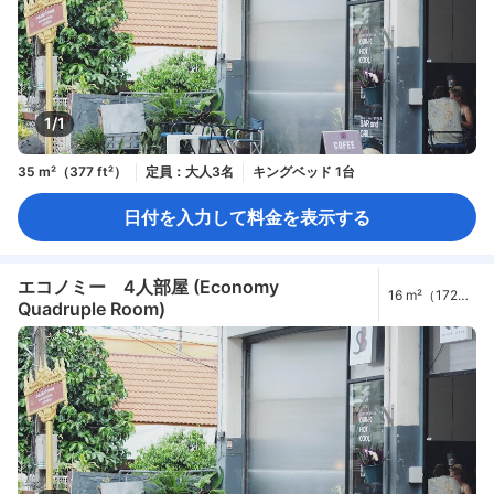
1/1
35 m²（377 ft²）
定員：大人3名
キングベッド 1台
日付を入力して料金を表示する
エコノミー 4人部屋 (Economy
16 m²（172
Quadruple Room)
ft²）