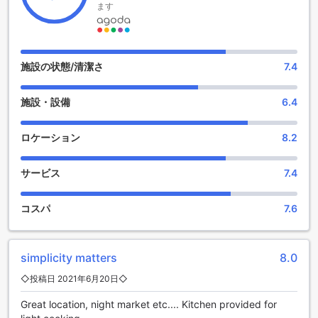
サウンドスリープ ホステルのエンターテイメント施設
ます
サウンドスリープ ホステルでは、旅行者がリラックスしなが
ら楽しめる魅力的なエンターテイメント施設が充実していま
す。特に、ホステル内のバーは、友人や新しい仲間とともに
施設の状態/清潔さ
7.4
素敵なひとときを過ごすのに最適な場所です。多彩なドリン
クメニューが揃っており、地元のビールやカクテルを楽しむ
施設・設備
6.4
ことができます。また、バーの雰囲気はアットホームで、旅
の疲れを癒すリラックスした空間が広がっています。
さらに、バーでは定期的にライブ音楽イベントやゲームナイ
ロケーション
8.2
トも開催されており、宿泊客同士の交流を深める良い機会と
なっています。音楽を楽しみながら、他の旅行者と共に笑い
サービス
7.4
合ったり、思い出を語り合ったりすることができるでしょ
う。サウンドスリープ ホステルのバーは、単なる飲食の場を
超え、旅行の思い出を彩る特別な体験を提供します。
コスパ
7.6
サウンドスリープ ホステルの便利な施設
simplicity matters
8.0
サウンドスリープ ホステルでは、宿泊客の快適さと安全性を
最優先に考えた便利な施設が整っています。全客室には無料
◇投稿日 2021年6月20日◇
のWi-Fiが完備されており、どこにいてもインターネットにア
Great location, night market etc.... Kitchen provided for
クセス可能です。また、公共エリアでもWi-Fiが利用できるた