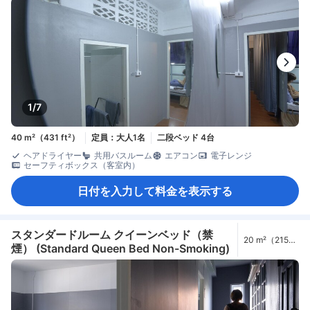
1/7
40 m²（431 ft²）
定員：大人1名
二段ベッド 4台
ヘアドライヤー
共用バスルーム
エアコン
電子レンジ
セーフティボックス（客室内）
日付を入力して料金を表示する
スタンダードルーム クイーンベッド（禁
20 m²（215
煙） (Standard Queen Bed Non-Smoking)
ft²）