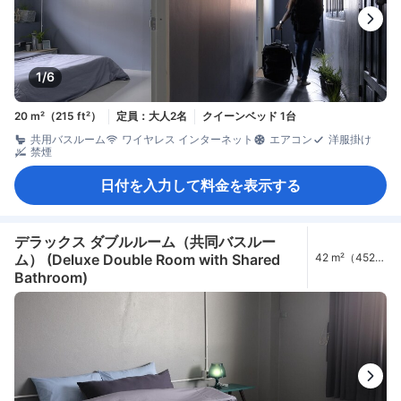
1/6
20 m²（215 ft²）
定員：大人2名
クイーンベッド 1台
共用バスルーム
ワイヤレス インターネット
エアコン
洋服掛け
禁煙
日付を入力して料金を表示する
デラックス ダブルルーム（共同バスルー
ム） (Deluxe Double Room with Shared
42 m²（452
ft²）
Bathroom)