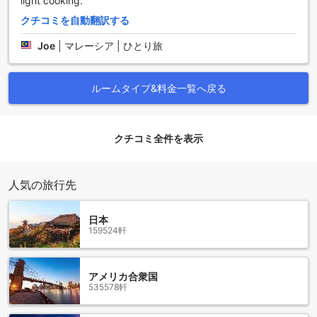
light cooking.
め、リラックスしながら情報をチェックしたり、友人と連絡
を取ったりすることができます。
クチコミを自動翻訳する
さらに、宿泊者の貴重品を安全に保管できるセーフティボッ
クスや、荷物を気軽に預けられる荷物保管サービスも完備し
Joe
|
マレーシア | ひとり旅
ています。チェックインやチェックアウトもスムーズに行え
るエクスプレスサービスを提供しており、忙しい旅行者にも
最適です。清掃サービスは毎日行われており、常に清潔で快
ルームタイプ&料金一覧へ戻る
適な環境が保たれています。喫煙が可能な指定喫煙エリアも
用意されているため、喫煙者も安心して滞在できます。サウ
ンドスリープ ホステルは、便利な施設が充実しており、快適
クチコミ全件を表示
な滞在をサポートします。
サウンドスリープ ホステルの交通施設
人気の旅行先
サウンドスリープ ホステルでは、訪れるゲストの快適な移動
をサポートするために、さまざまな交通施設を提供していま
日本
す。空港からのアクセスが便利な空港送迎サービスは、到着
159524軒
時の疲れを軽減し、スムーズに宿泊先までお越しいただける
よう配慮されています。さらに、観光を楽しむためのツアー
サービスも充実しており、地元の魅力を存分に体験できるプ
アメリカ合衆国
ランを選ぶことができます。
535578軒
また、サウンドスリープ ホステルには、ゲスト専用の駐車場
も完備されており、レンタカーを利用する方にも安心です。