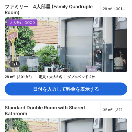
ファミリー 4人部屋 (Family Quadruple
28 m²（301
Room)
ft²）
大人数に GOOD
1/1
28 m²（301 ft²）
定員：大人5名
ダブルベッド 2台
日付を入力して料金を表示する
Standard Double Room with Shared
35 m²（377
Bathroom
ft²）