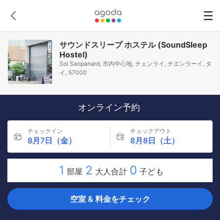
サウンドスリープ ホステル (SoundSleep
Hostel)
Soi Sanpanard, 市内中心地, チェンライ, チエンラーイ, タ
イ, 57000
オンライン予約
チェックイン
チェックアウト
8月7日（金）
8月8日（土）
1
2
0
部屋
大人合計
子ども
空室 & 料金をチェック