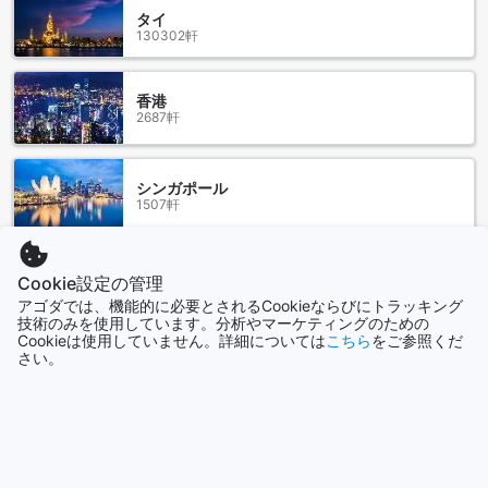
レンタカーサービスを利用すれば、自由な時間に周辺の観光
タイ
130302軒
地を巡ることができ、思い出に残る旅を演出します。タクシ
ーサービスやチケットサービスも用意されており、旅行の計
画を立てる際に非常に便利です。これらの交通施設により、
香港
サウンドスリープ ホステルでの滞在は、より快適で充実した
2687軒
ものになることでしょう。
サウンドスリープ ホステルの客室設備
シンガポール
1507軒
サウンドスリープ ホステルでは、快適な滞在を実現するため
に、様々な客室設備が整っています。全室にはエアコンが完
備されており、タイの暑い日でも心地よく過ごすことができ
もっと見る
ます。また、バルコニーやテラスがあり、外の景色を楽しみ
Cookie設定の管理
ながらリラックスすることができます。さらに、無料のボト
アゴダでは、機能的に必要とされるCookieならびにトラッキング
ルウォーターが提供されているため、いつでも水分補給が可
全て表示
技術のみを使用しています。分析やマーケティングのための
Cookieは使用していません。詳細については
こちら
をご参照くだ
能です。
さい。
客室には、必要なアメニティも充実しています。ヘアドライ
今話題の都市
ヤーやトイレタリーが用意されており、旅行中でも美容や身
だしなみをしっかり整えることができます。また、清潔なリ
ネンやタオルも備えられており、安心してご利用いただけま
沖縄本島
日本
す。サウンドスリープ ホステルは、快適で便利な滞在を提供
するために、細部にまでこだわった設備を整えています。