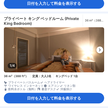
日付を入力して料金を表示する
プライベート キング ベッドルーム (Private
36 m²（388
King Bedroom)
ft²）
1/4
36 m²（388 ft²）
定員：大人2名
キングベッド 1台
プライベートバスルーム
ヘアドライヤー
ワイヤレス インターネット
エアコン
リネン類
飲料水ボトル（無料）
書斎デスク
洋服掛け
日付を入力して料金を表示する