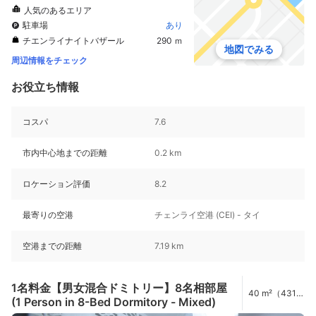
人気のあるエリア
駐車場
あり
チエンライナイトバザール
290 ｍ
地図でみる
周辺情報をチェック
お役立ち情報
コスパ
7.6
市内中心地までの距離
0.2 km
ロケーション評価
8.2
最寄りの空港
チェンライ空港 (CEI) - タイ
空港までの距離
7.19 km
1名料金【男女混合ドミトリー】8名相部屋
40 m²（431
(1 Person in 8-Bed Dormitory - Mixed)
ft²）