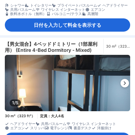
シャワー
トイレタリー
プライベートバスルーム
ヘアドライヤー
共用バスルーム
ワイヤレス インターネット
エアコン
飲料水ボトル（無料）
バルコニー/テラス
高層階
日付を入力して料金を表示する
【男女混合】4ベッドドミトリー（1部屋利
30 m²（323
用） (Entire 4-Bed Dormitory - Mixed)
ft²）
1/5
30 m²（323 ft²）
定員：大人4名
ヘアドライヤー
共用バスルーム
ワイヤレス インターネット
エアコン
スリッパ
電子レンジ
書斎デスク
洋服掛け