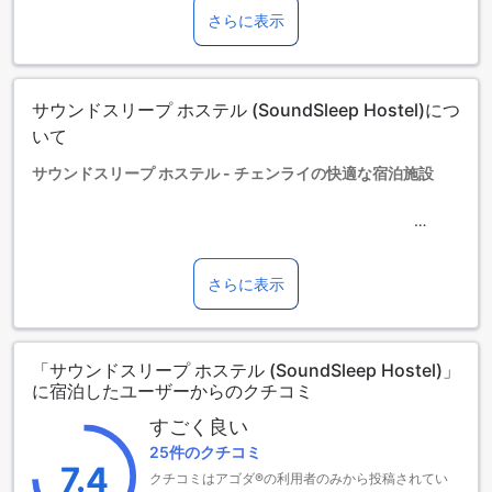
添い寝の場合は宿泊無料です。
さらに表示
13歳以上の宿泊者は大人とみなされます。
エキストラベッドの追加可否は、ルームタイプにより異なり
ます。各ルームタイプ欄の記載をお確かめください。ルーム
タイプの欄にエキストラベッド追加のオプションが提示され
サウンドスリープ ホステル (SoundSleep Hostel)につ
ていない場合は、エキストラベッドの追加はできません。
【ご注意】6部屋以上をご予約の場合は、異なるご予約条件や
いて
追加料金が適用されることがありますのでご了承ください。
サウンドスリープ ホステル - チェンライの快適な宿泊施設
サウンドスリープ ホステルは、タイの美しいチェンライに位
置する魅力的な2つ星ホテルです。市の中心からわずか0.2キ
ロメートルの距離にあり、観光やショッピングに最適なロケ
さらに表示
ーションを誇ります。空港までのアクセスも便利で、車でわ
ずか20分ほどで到着できます。11室の客室を備えたこのホス
テルは、快適でリラックスできる空間を提供しています。
「サウンドスリープ ホステル (SoundSleep Hostel)」
チェックインは午後2時から可能で、チェックアウトは正午12
に宿泊したユーザーからのクチコミ
時までとなっています。また、家族連れのお客様にも優しい
ポリシーを採用しており、3歳から12歳までのお子様は無料で
すごく良い
宿泊いただけます。サウンドスリープ ホステルで、心地よい
25件のクチコミ
滞在をお楽しみください。
7.4
クチコミはアゴダ®の利用者のみから投稿されてい