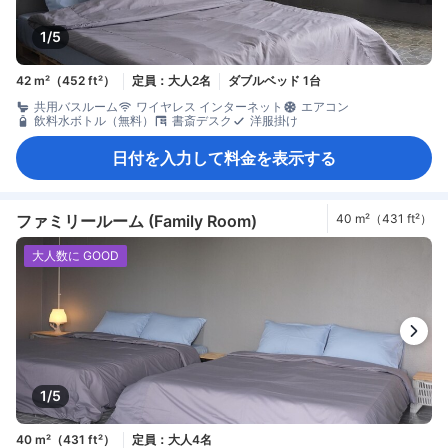
1/5
42 m²（452 ft²）
定員：大人2名
ダブルベッド 1台
共用バスルーム
ワイヤレス インターネット
エアコン
飲料水ボトル（無料）
書斎デスク
洋服掛け
日付を入力して料金を表示する
ファミリールーム (Family Room)
40 m²（431 ft²）
大人数に GOOD
1/5
40 m²（431 ft²）
定員：大人4名