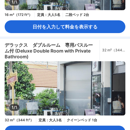
1/1
16 m²（172 ft²）
定員：大人5名
二段ベッド 2台
日付を入力して料金を表示する
デラックス ダブルルーム 専用バスルー
ム付 (Deluxe Double Room with Private
32 m²（344
ft²）
Bathroom)
1/1
32 m²（344 ft²）
定員：大人3名
クイーンベッド 1台