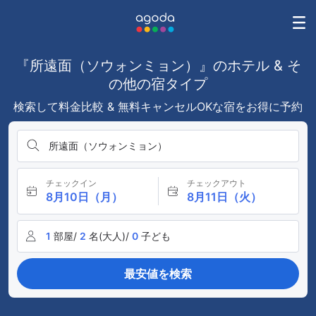
『所遠面（ソウォンミョン）』のホテル & そ
の他の宿タイプ
検索して料金比較 & 無料キャンセルOKな宿をお得に予約
所遠面（ソウォンミョン）
チェックイン
チェックアウト
8月10日（月）
8月11日（火）
1
部屋/
2
名(大人)/
0
子ども
最安値を検索