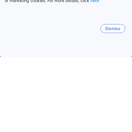
or marketing cookies. For more details, click
here
Dismiss
ホーム
韓国の宿泊施設
忠清南道（チュンチョムナム）の宿泊施
安眠邑（アンミョンウプ）
南面（ナムミョン）
遠北面（
人気のチェックイン日
今夜
8月9日
明日
8月10日