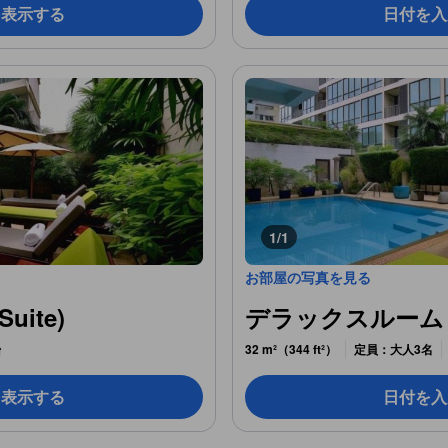
を表示する
日付を入
1/1
お部屋の写真を見る
uite)
デラックスルーム (D
台
32 m²（344 ft²）
定員：大人3名
を表示する
日付を入