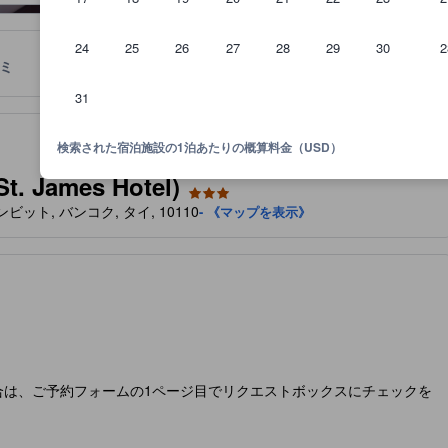
24
25
26
27
28
29
30
2
ミ
ロケーション
宿泊ポリシー
31
基準を満たし、長い間にわたり掲載されている承認済みの宿泊施設です
泊施設に備わっていると予想される快適さや客室設備のレベルを示すも
検索された宿泊施設の1泊あたりの概算料金（USD）
James Hotel)
,, スクンビット, バンコク, タイ, 10110
- 《マップを表示》
合は、ご予約フォームの1ページ目でリクエストボックスにチェックを