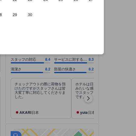
8
29
30
。
のです。
スタッフの対応 8.4スコア（10点満点）. サービスに対する料金 8.3スコア（
スタッフの対応 8.4スコア（10点満点）
サービスに対する料金 8.3スコア（10点満点）
清潔さ 8.2スコア（10点満点）
部屋の快適さ 8.2スコア（10点満点）
8.1
非常に満足
すべて表示
6,426 件の総評
スタッフの対応
8.4
サービスに対する料
8.3
金
清潔さ
8.2
部屋の快適さ
8.2
チェックアウトの際に荷物を預
ホテルは日本のビジネスホテル
けたのですがスタッフさんは皆
みたいな感じですがとても清潔
大変丁寧に対応してくださりま
でスタッフも真面目で一生懸命
した。
です。
AKARI
日本
yuta
日本
徒歩圏内に226箇所のスポットがあります！
tooltip
徒歩に関するさらなる詳細：
アクセス抜群
tooltip