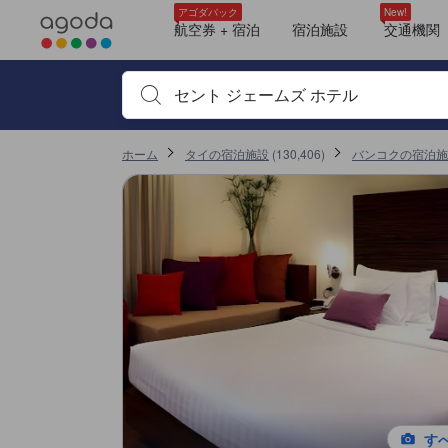
アゴダに掲載されているクチコミは実際に予約をし、宿泊を終えたゲス
tooltip
tooltip
tooltip
tooltip
tooltip
tooltip
tooltip
tooltip
tooltip
tooltip
tooltip
tooltip
tooltip
tooltip
tooltip
tooltip
tooltip
tooltip
tooltip
tooltip
tooltip
tooltip
tooltip
tooltip
tooltip
tooltip
tooltip
tooltip
tooltip
tooltip
tooltip
tooltip
tooltip
tooltip
tooltip
tooltip
tooltip
tooltip
tooltip
tooltip
tooltip
tooltip
tooltip
tooltip
tooltip
tooltip
tooltip
tooltip
スーペリアルーム (Superior Room)
眺望: シティ
シャワー
タオル
トイレタリー
バスタブ
バスローブ
ヘアドライヤー
鏡
浴室用電話
テレビ
ジュニアスイート (Junior Suite)
眺望: ガーデン
バリアフリー対応
シャワー
タオル
トイレタリー
バスタブ
バスローブ
ヘアドライヤー
鏡
浴室用電話
スイート (Suite)
テレビ
ワイヤレス インターネット
電話
無料Wi-Fi
窓側
スーペリアルーム (Superior Room)
ジュニアスイート (Junior Suite)
シャワー
スイート (Suite)
ジュニアスイート (Junior Suite)
デラックスルーム (Deluxe Room)
デラックスルーム (Deluxe)
眺望: シティ
シャワー
タオル
トイレタリー
バスタブ
バスローブ
ヘアドライヤー
鏡
DVD/CDプレーヤー
インターネット（LAN）
ジュニアスイート (Junior Suite)
眺望: ガーデン
詳細を見る
施設の状態/清潔さスコア 10点満点中8.2点 バンコクにおける高スコア
施設・設備スコア 10点満点中7.5点 バンコクにおける高スコア
ロケーションスコア 10点満点中8.6点 バンコクにおける高スコア
お部屋の快適さ・クオリティスコア 10点満点中8.2点 バンコクにおける高ス
サービススコア 10点満点中8.4点 バンコクにおける高スコア
コスパスコア 10点満点中8.3点 バンコクにおける高スコア
アゴダパック
New!
航空券 + 宿泊
宿泊施設
交通機関
宿泊施設名やキーワードを入力し、矢印キーやタブキ
ホーム
タイの宿泊施設
(
130,406
)
バンコクの宿泊施
す