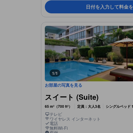
日付を入力して料金
1/1
お部屋の写真を見る
スイート (Suite)
65 m²（700 ft²）
定員：大人3名
シングルベッド 
テレビ
ワイヤレス インターネット
電話
無料Wi-Fi
窓側