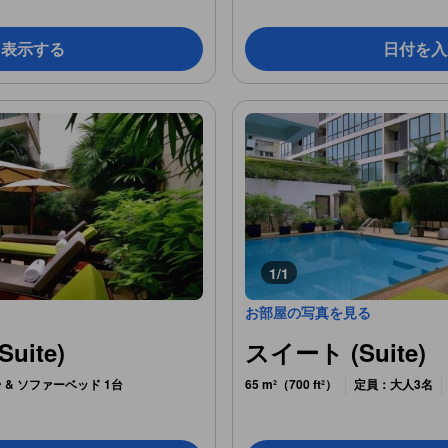
を表示する
日付を入
1/1
お部屋の写真を見る
uite)
スイート (Suite)
 & ソファーベッド 1台
65 m²（700 ft²）
定員：大人3名