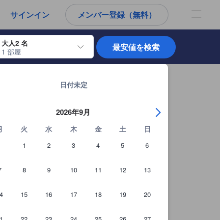
から宿泊選びをされるユーザーにとっても参考となる信頼できる情報源
サインイン
メンバー登録（無料）
大人2 名
最安値を検索
1 部屋
使用して、チェックイン日とチェックアウト日を移動します。エンターキー
バンコクの宿泊施設 全12,048軒を見る
日付未定
2026年9月
月
火
水
木
金
土
日
1
2
3
4
5
6
7
8
9
10
11
12
13
4
15
16
17
18
19
20
1
22
23
24
25
26
27