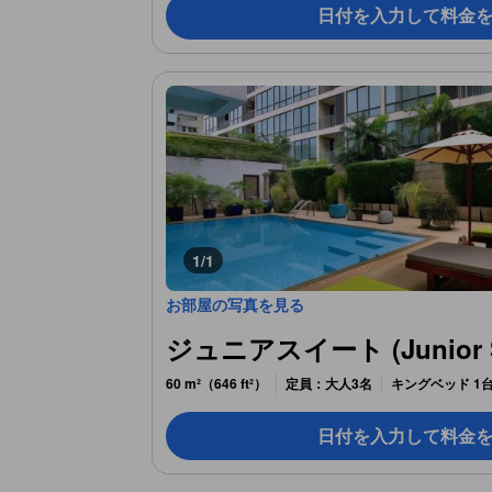
日付を入力して料金
1/1
お部屋の写真を見る
ジュニアスイート (Junior S
60 m²（646 ft²）
定員：大人3名
キングベッド 1
日付を入力して料金