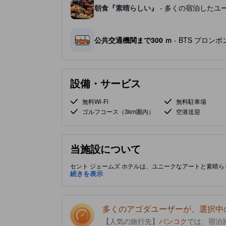
朝食『素晴らしい』
- 多くの宿泊したユ
公共交通機関まで300 ｍ
- BTS プロンポ
設備・サービス
無料Wi-Fi
無料駐車場
ゴルフコース（3km圏内）
空港送迎
当施設について
セント ジェームズ ホテルは、ユニークなアートと素晴
後にリラックスするのに最適な場所です。居心地の良い
続きを表示
語を共有することを促します。バンコクのスクンビットの
リートマーケットがあり、文化と現代性へのアクセスが
滞在のためのコーヒーショップが含まれています。客室に
な庭園が望めます。買い物好きには最適で、Terminal 21
多くのアゴダユーザーが、選択中
ピングに最適です。 ［一部コンテンツは生成AIによっ
【人気の旅行先】
バンコク
では、宿泊