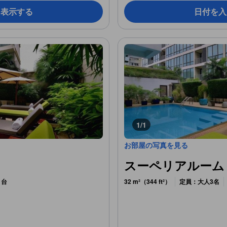
を表示する
日付を入
1/1
お部屋の写真を見る
スーペリアルーム (Su
1台
32 m²（344 ft²）
定員：大人3名