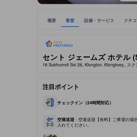
概要
客室
設備・サービス
クチコ
tooltip
「アゴダのおすすめ宿泊施設」は、アゴダが定める
星評価は、宿泊施設から受け取った情報であり、宿
tooltip
星評価、最高5の内3
セント ジェームズ ホテル (St. 
18 Sukhumvit Soi 26, Klongton, Klongtoey
注目ポイント
チェックイン（24時間対応）
空港送迎
- 空港送迎【有料】ご希望の場
入れてください。