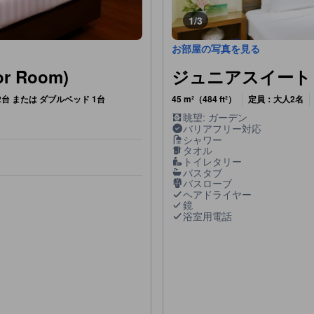
1/3
お部屋の写真を見る
 Room)
ジュニアスイート (Ju
台 または ダブルベッド 1台
45 m²（484 ft²）
定員：大人2名
眺望: ガーデン
バリアフリー対応
シャワー
タオル
トイレタリー
バスタブ
バスローブ
ヘアドライヤー
鏡
浴室用電話