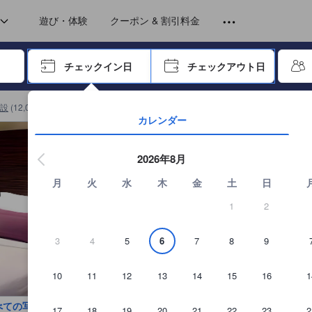
トから提供されています。実際の経験に基づいた内容であるため、これ
コア
遊び・体験
クーポン & 割引料金
ーで進み、エンターキーを押して内容を確定して、検索します。
チェックイン日
チェックアウト日
エンターキーを押して日付選択画面の操作を開始します。方向キーを
設
(
12,048
)
セント ジェームズ ホテルの詳細を見る
カレンダー
2026年8月
月
火
水
木
金
土
日
1
2
3
4
5
6
7
8
9
10
11
12
13
14
15
16
1
べての写真を見る
17
18
19
20
21
22
23
2