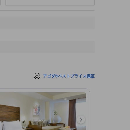
サイアム パラゴン
4.4 km
MBKセンター（マーブンクロンセンター）
4.7 km
ジム トンプソンの家
5.1 km
アジアティーク ザ リバーフロント
7.7 km
チャトチャック ウィークエンドマーケット
8.3 km
最寄りスポット
Keishikai
210 ｍ
世界仏教徒連盟
360 ｍ
Propaganda
360 ｍ
Elite Training Center, Bangkok
360 ｍ
Sing Sing Theater
370 ｍ
アゴダ®ベストプライス保証