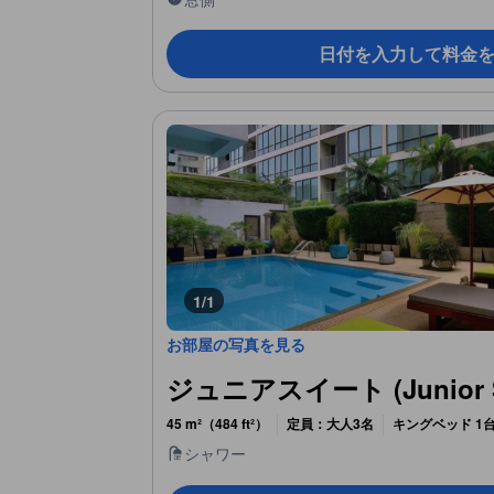
日付を入力して料金
1/1
お部屋の写真を見る
ジュニアスイート (Junior S
45 m²（484 ft²）
定員：大人3名
キングベッド 1台
シャワー