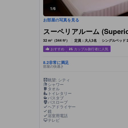
1/6
お部屋の写真を見る
スーペリアルーム (Superior
32 m²（344 ft²）
定員：大人3名
シングルベッド 2
おすすめ
カップル旅行者に人気
8.2
非常に満足
部屋の快適さ
眺望: シティ
シャワー
タオル
トイレタリー
バスタブ
バスローブ
ヘアドライヤー
鏡
浴室用電話
テレビ