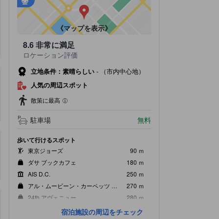
•
最寄の駅：BTS プロンポン駅（距離0.31km）
•
最寄の駅：BTS トンロー駅（距離0.95km）
《マップを表示》
8.6
非常に満足
ロケーション評価
立地条件：素晴らしい
-
（市内中心地）
人気の周辺スポット
散策に最高
駐車場
無料
歩いて行けるスポット
東京ジョーズ
90 ｍ
ダサ ブックカフェ
180 ｍ
AIS D.C.
250 ｍ
アル・ムービーン・カーペッツ バンコク
270 ｍ
24th アヴェニュー
280 ｍ
人気スポット
宿泊施設の周辺をチェック