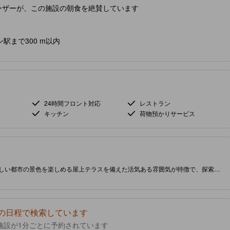
ーザーが、この施設の朝食を絶賛しています
ン駅まで300 m以内
24時間フロント対応
レストラン
キッチン
荷物預かりサービス
らしい都市の景色を楽しめる屋上テラスを備えた活気ある雰囲気が特徴で、探索の
バーは社交の中心地となり、ゲストが賑やかな市場やナイトライフについての物
中心に位置するセント ジェームズ ホテルは、近くにトレンディなカフェやスト
容易です。アメニティには、活気あるナイトクラブ、ホットタブ、思い出に残る
はエアコンと無料Wi-Fiが完備されており、一部の部屋からは都市の景色や静か
ショッピングモールまで1.5km、EmQuartierまでわずか478メートルで、ショッ
の日程で検索しています
て作成されています。情報が正確でない可能性があります。］
施設が1分ごとに予約されています