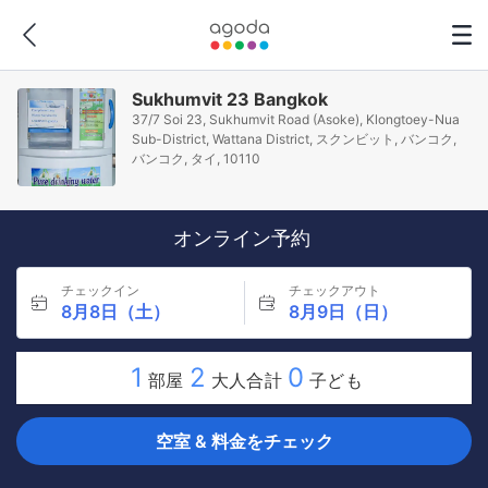
Sukhumvit 23 Bangkok
37/7 Soi 23, Sukhumvit Road (Asoke), Klongtoey-Nua
Sub-District, Wattana District, スクンビット, バンコク,
バンコク, タイ, 10110
オンライン予約
チェックイン
チェックアウト
8月8日（土）
8月9日（日）
1
2
0
部屋
大人合計
子ども
空室 & 料金をチェック