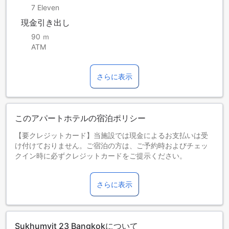
7 Eleven
現金引き出し
90 ｍ
ATM
さらに表示
このアパートホテルの宿泊ポリシー
【要クレジットカード】当施設では現金によるお支払いは受
け付けておりません。ご宿泊の方は、ご予約時およびチェッ
クイン時に必ずクレジットカードをご提示ください。
お子さま&エキストラベッド
0～3歳までのお子さま
さらに表示
添い寝の場合は宿泊無料です。＜ご注意＞ベビーベッドのご
利用には追加料金が発生する場合があります。また、利用可
否は空き状況によります。
4～6歳までのお子さま
Sukhumvit 23 Bangkokについて
添い寝の場合は宿泊無料です。