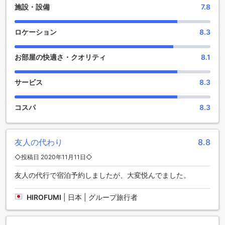
施設・設備
7.8
イトやカーディオマシンも豊富に揃っているため、あらゆる
レベルのフィットネス愛好家にとって理想的な場所です。
屋外プールも利用できます。広々としたプールサイドでリラ
ロケーション
8.3
ックスしたり、泳いだりすることができます。プールは清潔
でメンテナンスされており、快適な水温で快適に過ごすこと
お部屋の快適さ・クオリティ
8.1
ができます。また、プールサイドには快適な日光浴用のラウ
ンジチェアも用意されています。スクンビット23バンコクの
屋外プールで、リフレッシュする素晴らしい時間を過ごしま
サービス
8.3
しょう。
さらに、フィットネスセンターの利用も無料です。フィット
コスパ
8.3
ネスセンターは24時間営業しており、いつでも自分のペース
でトレーニングを行うことができます。最新のトレーニング
機器やウェイト、カーディオマシンが充実しており、フィッ
トネス愛好家にとっては夢のような場所です。スクンビット
友人の代わり
8.8
23バンコクで滞在中に健康とフィットネスを重視する方に
◇投稿日 2020年11月11日◇
は、この無料のフィットネスセンターが大変便利です。
友人の代行で宿泊予約しましたが、大変悦んでました。
便利な設備が充実したスクンビット23バンコク
HIROFUMI
|
日本 | グループ旅行者
スクンビット23バンコクは、快適な滞在をサポートするさま
ざまな便利な設備を提供しています。まずは、24時間対応の
ルームサービスがありますので、いつでもお部屋で美味しい