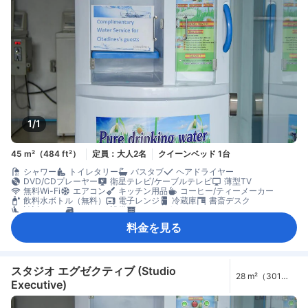
1/1
45 m²（484 ft²）
定員：大人2名
クイーンベッド 1台
シャワー
トイレタリー
バスタブ
ヘアドライヤー
DVD/CDプレーヤー
衛星テレビ/ケーブルテレビ
薄型TV
無料Wi-Fi
エアコン
キッチン用品
コーヒー/ティーメーカー
飲料水ボトル（無料）
電子レンジ
冷蔵庫
書斎デスク
談話エリア
アイロン設備
クローゼット
セーフティボックス（客室内）
禁煙
個別エアコン
料金を見る
スタジオ エグゼクティブ (Studio
28 m²（301
Executive)
ft²）