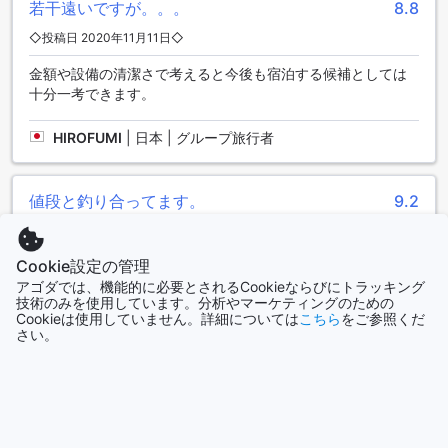
若干遠いですが。。。
8.8
食事を楽しむことができます。また、ランドリーサービスや
ドライクリーニングサービスも利用できるため、長期滞在で
◇投稿日 2020年11月11日◇
もいつでも清潔な衣類を保つことができます。さらに、無料
Wi-Fiが全館で利用可能であり、パブリックエリアでも快適に
金額や設備の清潔さで考えると今後も宿泊する候補としては
インターネットを利用することができます。喫煙者のために
十分一考できます。
は専用の喫煙エリアも設けられており、快適な滞在をお楽し
みいただけます。チェックインやチェックアウトもスムーズ
HIROFUMI
|
日本 | グループ旅行者
に行えるエクスプレスチェックイン/チェックアウトも利用で
きます。荷物の預かりや毎日のハウスキーピングも行ってお
り、快適で便利な滞在をお約束します。さらに、ランドロマ
値段と釣り合ってます。
9.2
ットも完備されており、長期滞在のお客様にとって便利な設
備となっています。
◇投稿日 2020年5月6日◇
Cookie設定の管理
清潔だしコストパフォーマンスはいいと思います。 駅付近ま
便利な交通施設を備えたスクンビット23バンコク
アゴダでは、機能的に必要とされるCookieならびにトラッキング
でトゥクトゥクで送ってくれます。目の前マッサージ屋並ん
技術のみを使用しています。分析やマーケティングのための
でるし。
スクンビット23バンコクは、便利な交通施設を提供していま
Cookieは使用していません。詳細については
こちら
をご参照くだ
す。まず、空港送迎サービスがあり、快適な旅行をサポート
さい。
HIROFUMI
|
日本 | グループ旅行者
します。また、ツアーの手配も可能で、観光名所へのアクセ
スが簡単です。車を利用する方には、敷地内の駐車場を利用
することができます。さらに、シャトルサービスやタクシー
サービスも利用でき、移動がスムーズに行えます。車を借り
利便性は抜群です。
8.0
たい方には、レンタカーサービスもご利用いただけます。駐
◇投稿日 2020年4月13日◇