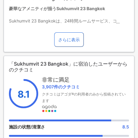
7歳以上の宿泊者は大人とみなされます。
豪華なアメニティが揃うSukhumvit 23 Bangkok
エキストラベッドの追加可否は、ルームタイプにより異なり
ます。各ルームタイプ欄の記載をお確かめください。ルーム
Sukhumvit 23 Bangkokは、24時間ルームサービス、コーヒ
タイプの欄にエキストラベッド追加のオプションが提示され
ーショップ、バー、ランドリーサービス、レストラン、エア
ていない場合は、エキストラベッドの追加はできません。
ポートトランスファー、ツアー、エアコン、ヘアドライヤ
【ご注意】6部屋以上をご予約の場合は、異なるご予約条件や
ー、衛星/ケーブルテレビ、フィットネスセンター、屋外プー
さらに表示
追加料金が適用されることがありますのでご了承ください。
ル、公共エリアでのWi-Fi、駐車場、指定された喫煙エリア、
冷蔵庫、シャトルサービス、全室での無料Wi-Fi、ドライクリ
ーニング、エクスプレスチェックイン/チェックアウト、カー
「Sukhumvit 23 Bangkok」に宿泊したユーザーから
ハイヤー、荷物預かり、共用ラウンジ/TVエリア、毎日のハウ
のクチコミ
スキーピング、食料品配達、コインランドリー、タクシーサ
ービス、朝食ブッフェ、コンチネンタルブレックファース
非常に満足
ト、敷地内駐車場、セルフパーキング、無料のフィットネス
3,907件のクチコミ
センターなど、様々な設備が揃っています。
8.1
クチコミはアゴダ®の利用者のみから投稿されてい
スクンビット23バンコクのスポーツ施設
ます
スクンビット23バンコクは、素晴らしいスポーツ施設を提供
しています。フィットネスセンターでは、最新のトレーニン
グ機器を使用して、心地よい環境でトレーニングを楽しむこ
施設の状態/清潔さ
8.5
とができます。プロのトレーナーが常駐しており、個別の指
導やアドバイスを受けることもできます。また、フリーウェ