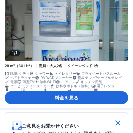
1/1
28 m²（301 ft²）
定員：大人2名
クイーンベッド 1台
眺望: シティ
シャワー
トイレタリー
プライベートバスルーム
ヘアドライヤー
DVD/CDプレーヤー
衛星テレビ/ケーブルテレビ
電話
薄型TV
無料Wi-Fi
エアコン
キッチン用品
コーヒー/ティーメーカー
飲料水ボトル（無料）
電子レンジ
冷蔵庫
書斎デスク
談話エリア
アイロン設備
クローゼット
セーフティボックス（客室内）
禁煙
個別エアコン
料金を見る
ご意見をお聞かせください