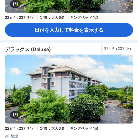
1/1
22 m²（237 ft²）
定員：大人6名
キングベッド 1台
日付を入力して料金を表示する
デラックス (Deluxe)
22 m²（237 ft²）
1/1
22 m²（237 ft²）
定員：大人3名
キングベッド 1台
禁煙