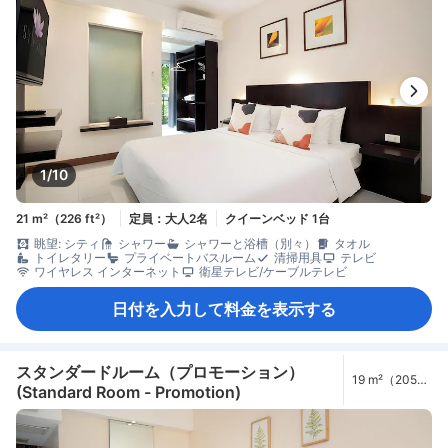
1/10
21 m²（226 ft²）
定員：大人2名
クイーンベッド 1台
眺望: シティ
シャワー
シャワーと浴槽（別々）
タオル
トイレタリー
プライベートバスルーム
清掃用具
テレビ
ワイヤレス インターネット
衛星テレビ/ケーブルテレビ
日付を入力して料金を表示する
スタンダードルーム（プロモーション）
19 m²（205
(Standard Room - Promotion)
ft²）