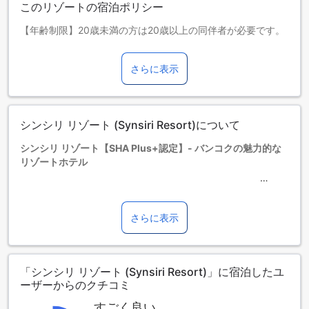
このリゾートの宿泊ポリシー
【年齢制限】20歳未満の方は20歳以上の同伴者が必要です。
【年齢制限】同伴者なしでのご宿泊は20歳以上のお客様に限
らせていただきます。
さらに表示
お子さま&エキストラベッド
0～0歳までのお子さま
添い寝の場合は宿泊無料です。＜ご注意＞ベビーベッドのご
利用には追加料金が発生する場合があります。また、利用可
シンシリ リゾート (Synsiri Resort)について
否は空き状況によります。
1～1歳までのお子さま
シンシリ リゾート【SHA Plus+認定】- バンコクの魅力的な
添い寝の場合は宿泊無料です。
リゾートホテル
2歳以上の宿泊者は大人とみなされます。
エキストラベッドの追加可否は、ルームタイプにより異なり
ます。各ルームタイプ欄の記載をお確かめください。ルーム
シンシリ リゾート【SHA Plus+認定】は、バンコクの魅力的
タイプの欄にエキストラベッド追加のオプションが提示され
なリゾートホテルです。この3.0つ星ホテルは、バンコクの中
さらに表示
ていない場合は、エキストラベッドの追加はできません。
心から40km離れた場所に位置し、空港までわずか25分の距
【ご注意】6部屋以上をご予約の場合は、異なるご予約条件や
離です。シンシリ リゾートは、2000年に建設され、2010年
追加料金が適用されることがありますのでご了承ください。
に最後の改装が行われました。ホテルには140室の客室があ
「シンシリ リゾート (Synsiri Resort)」に宿泊したユ
り、チェックインは午後2時から可能です。チェックアウトは
ーザーからのクチコミ
正午まで可能です。また、このホテルでは、0歳から1歳まで
のお子様は無料で宿泊することができます。シンシリ リゾー
すごく良い