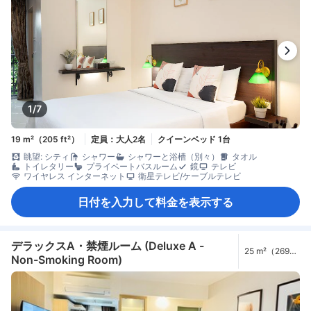
1/7
19 m²（205 ft²）
定員：大人2名
クイーンベッド 1台
眺望: シティ
シャワー
シャワーと浴槽（別々）
タオル
トイレタリー
プライベートバスルーム
鏡
テレビ
ワイヤレス インターネット
衛星テレビ/ケーブルテレビ
日付を入力して料金を表示する
デラックスA・禁煙ルーム (Deluxe A -
25 m²（269
Non-Smoking Room)
ft²）