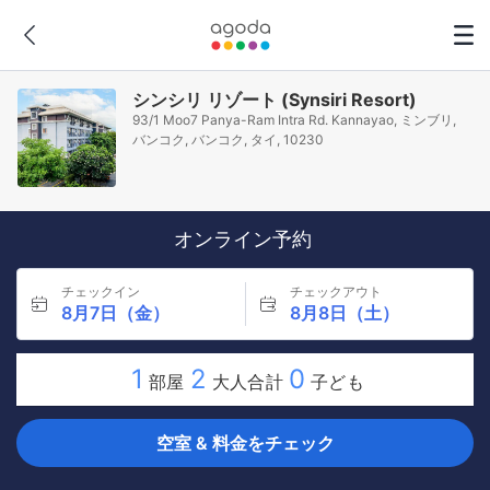
シンシリ リゾート (Synsiri Resort)
93/1 Moo7 Panya-Ram Intra Rd. Kannayao, ミンブリ,
バンコク, バンコク, タイ, 10230
オンライン予約
チェックイン
チェックアウト
8月7日（金）
8月8日（土）
1
2
0
部屋
大人合計
子ども
空室 & 料金をチェック