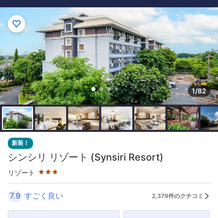
1/82
星評価 3つ星
新装！
シンシリ リゾート (Synsiri Resort)
リゾート
7.9
すごく良い
2,379件のクチコミ