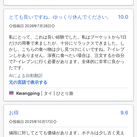
シンシリ リゾート【SHA Plus+認定】のお部屋の選択肢
とても良いですね。ゆっくり休んでください。
10.0
シンシリ リゾート【SHA Plus+認定】では様々なお部屋の選
択肢があります。デラックスルームは22平方メートルでキン
◇投稿日 2026年7月28日◇
グベッドが1台、スタンダードルームは23平方メートルでクイ
ーンベッドが1台、スタンダードルーム - プロモーションは19
私にとって、これは良い経験でした。私はプーケットから1日
平方メートルでクイーンベッドが1台、スーペリアルームは21
だけの用事で来ましたが、十分にリラックスできました。し
平方メートルでクイーンベッドが1台です。Agodaでこれらの
かし、こちらの食べ物は少し見つけにくいですね。7-イレブ
お部屋を予約することで、最高の価格と簡単で手間のかから
ンしかありません。深夜に食べたい場合は、注文するか自分
ない体験を提供します。
で7-イレブンに行く必要があります。全体的に非常に良かっ
たです。
ミンブリの自然と静けさを満喫するバンコクの隠れた宝石
AIによる自動翻訳
元の言語で表示する
バンコクのミンブリ地区は、都会の喧騒から離れて自然と静
けさを満喫できる隠れた宝石です。シンシリ リゾートは、こ
Kwangping
|
タイ | ひとり旅
の美しい地域に位置し、穏やかな雰囲気と豊かな緑に囲まれ
たリゾート体験を提供しています。
ミンブリは、バンコク市内からわずか30分の距離に位置して
お得
9.6
おり、都会の喧騒から逃れてリラックスしたい方に最適で
す。周辺には広大な緑地や公園が広がっており、自然散策や
◇投稿日 2025年10月17日◇
ピクニックを楽しむことができます。また、近くにはゴルフ
値段に対してとても価値があります。ホテルは少し古く見え
コースやスポーツ施設もあり、アクティブなレジャーも楽し