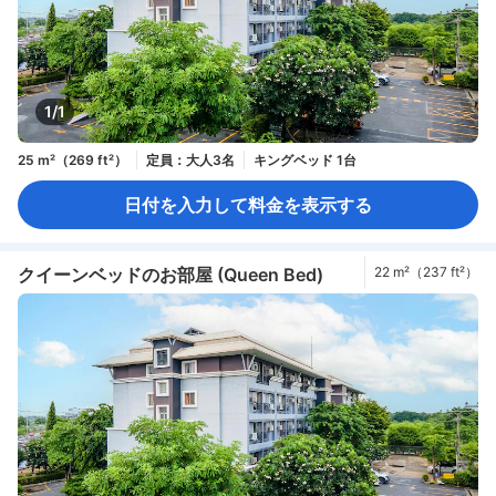
1/1
25 m²（269 ft²）
定員：大人3名
キングベッド 1台
日付を入力して料金を表示する
クイーンベッドのお部屋 (Queen Bed)
22 m²（237 ft²）