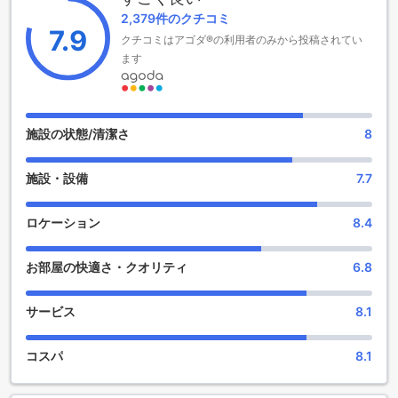
ト【SHA Plus+認定】は、バンコクで快適な滞在をお求めの方
2,379件のクチコミ
に最適な選択肢です。
7.9
クチコミはアゴダ®の利用者のみから投稿されてい
シンシリ リゾート【SHA Plus+認定】のエンターテイメント
ます
施設
シンシリ リゾート【SHA Plus+認定】は、バンコクの中心部
に位置し、豪華なエンターテイメント施設を提供していま
施設の状態/清潔さ
8
す。リゾート内には多数のショップがあり、最新のファッシ
ョンやアクセサリー、お土産などを購入することができま
施設・設備
7.7
す。また、広々とした庭園もあり、散歩やリラックスするの
に最適な場所です。
リゾートのエンターテイメント施設には、プールやスパがあ
ロケーション
8.4
ります。プールは大きく、清潔で快適な環境で泳ぐことがで
きます。また、スパではリラックスできるマッサージやトリ
お部屋の快適さ・クオリティ
6.8
ートメントを受けることができます。さらに、フィットネス
センターも完備されており、運動やトレーニングを楽しむこ
とができます。
サービス
8.1
シンシリ リゾート【SHA Plus+認定】は、バンコクでの滞在
を楽しむための理想的な場所です。ショッピングや庭園での
コスパ
8.1
散策、プールやスパでのリラックス、フィットネスセンター
での運動など、さまざまなエンターテイメント施設がありま
す。快適な滞在をお求めの方におすすめのリゾートです。