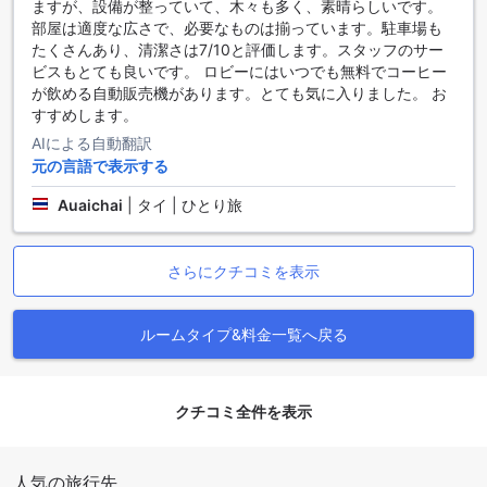
ますが、設備が整っていて、木々も多く、素晴らしいです。
めます。
部屋は適度な広さで、必要なものは揃っています。駐車場も
シンシリ リゾートは、快適な客室と充実した設備を備えてお
たくさんあり、清潔さは7/10と評価します。スタッフのサー
り、ゲストに快適な滞在を提供します。リゾート内にはプー
ビスもとても良いです。 ロビーにはいつでも無料でコーヒー
ルやスパ、レストランもあり、リラックスしたり美味しい食
が飲める自動販売機があります。とても気に入りました。 お
事を楽しんだりすることができます。バンコクで自然と静け
すすめします。
さを求めるなら、シンシリ リゾートが最適な選択肢です。
AIによる自動翻訳
シンシリ リゾートへのアクセス方法
元の言語で表示する
シンシリ リゾート【SHA Plus+認定】への最寄りの空港から
Auaichai
|
タイ | ひとり旅
のアクセス方法をご紹介します。バンコクには2つの主要な空
港がありますが、シンシリ リゾートへの最も便利なアクセス
方法はスワンナプーム国際空港（BKK）を利用することで
さらにクチコミを表示
す。スワンナプーム国際空港からシンシリ リゾートまではタ
クシーまたは車で約30分ほどの距離です。空港の到着ロビー
にはタクシー乗り場があり、そこからシンシリ リゾートまで
ルームタイプ&料金一覧へ戻る
の交通手段を手配することができます。タクシーはバンコク
市内でも一般的な移動手段であり、料金はメーターで計算さ
れますので、安心して移動することができます。また、シン
クチコミ全件を表示
シリ リゾートはスワンナプーム国際空港からの送迎サービス
も提供しており、事前に予約することができます。
もう一つの空港であるドンムアン空港（DMK）からもシンシ
人気の旅行先
リ リゾートへのアクセスが可能です。ドンムアン空港からシ