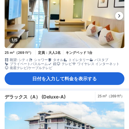
1/5
25 m²（269 ft²）
定員：大人2名
キングベッド 1台
眺望: シティ
シャワー
タオル
トイレタリー
バスタブ
プライベートバスルーム
鏡
テレビ
ワイヤレス インターネット
衛星テレビ/ケーブルテレビ
日付を入力して料金を表示する
デラックス（A） (Deluxe-A)
25 m²（269 ft²）