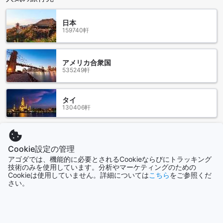
ンシリ リゾートまではタクシーまたは車で約45分ほどの距離
です。空港の到着ロビーにはタクシー乗り場があり、そこか
日本
らシンシリ リゾートまでの交通手段を手配することができま
159740軒
す。ただし、タクシーの料金はメーターで計算されず、事前
に交渉する必要があるため、料金交渉には注意が必要です。
シンシリ リゾートへの送迎サービスも利用可能であり、事前
アメリカ合衆国
に予約することがおすすめです。
535249軒
周辺のランドマークとアトラクション
タイ
130406軒
シンシリ リゾート【SHA Plus+認定】の周辺にはさまざまな
ランドマークとアトラクションがあります。近くにはサファ
リ ワールドがあり、家族連れには人気のスポットです。ま
香港
た、Tops Super Nong Chok Branceも近くにあり、お買い物
2690軒
Cookie設定の管理
や食事に便利です。さらに、Thonburi Snake Farmでは、蛇
に興味のある方には興味深い体験ができます。ノン チョック
アゴダでは、機能的に必要とされるCookieならびにトラッキング
技術のみを使用しています。分析やマーケティングのための
パブリック パークでは、自然の中でリラックスした時間を過
Cookieは使用していません。詳細については
こちら
をご参照くだ
シンガポール
ごすことができます。セーン・アルン・アシュラムは、美し
さい。
1506軒
い寺院であり、文化的な巡り合わせを楽しむことができま
す。また、Windsor Park and Golf Clubでは、ゴルフを楽しむ
ことができます。さらに、Tesco Lotus Nong Chok Branceや
もっと見る
Fashion Park、Gourmet Marketなどのショッピング施設も近