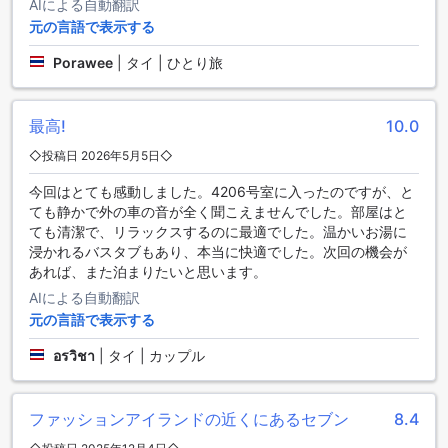
AIによる自動翻訳
バンコクのシンシリ リゾート【SHA Plus+認定】は、お客様
元の言語で表示する
のレビューで高い評価を受けています。清潔さに関しては
7.5、ロケーションに関しては7.8と高い評価を獲得しており、
Porawee
|
タイ | ひとり旅
総合的には7.4の評価を得ています。また、コストパフォーマ
ンスに関しても7.6と高い評価を受けています。スタッフのパ
フォーマンスに関しても7.5と高く、お客様からは好評を博し
最高!
10.0
ています。快適性に関しては6.9という評価がついています
が、このホテルの素晴らしいロケーションや清潔さなど、他
◇投稿日 2026年5月5日◇
の評価項目が高い点から、お客様は満足されていることが伺
えます。
今回はとても感動しました。4206号室に入ったのですが、と
ても静かで外の車の音が全く聞こえませんでした。部屋はと
快適な客室設備でくつろぎのひとときを
ても清潔で、リラックスするのに最適でした。温かいお湯に
浸かれるバスタブもあり、本当に快適でした。次回の機会が
シンシリ リゾート【SHA Plus+認定】では、快適な滞在をお
あれば、また泊まりたいと思います。
約束するために、充実した客室設備をご用意しています。ま
AIによる自動翻訳
ずは、エアコンが完備されており、バンコクの暑い気候から
元の言語で表示する
の逃避場所として最適です。また、テレビも完備されてお
り、ゆったりとした時間を過ごすことができます。衛星/ケー
อรวิชา
|
タイ | カップル
ブルテレビも備えられており、多種多様なチャンネルを楽し
むことができます。さらに、冷蔵庫も完備されており、飲み
物やおやつを手軽に保存できます。シンシリ リゾート【SHA
ファッションアイランドの近くにあるセブン
8.4
Plus+認定】の客室は、快適さと便利さを兼ね備えた設備で、