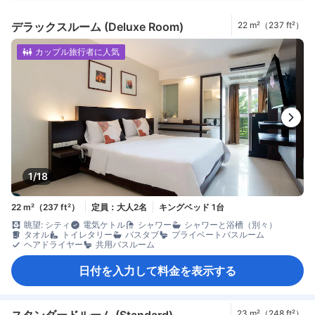
デラックスルーム (Deluxe Room)
22 m²（237 ft²）
カップル旅行者に人気
1/18
22 m²（237 ft²）
定員：大人2名
キングベッド 1台
眺望: シティ
電気ケトル
シャワー
シャワーと浴槽（別々）
タオル
トイレタリー
バスタブ
プライベートバスルーム
ヘアドライヤー
共用バスルーム
日付を入力して料金を表示する
スタンダードルーム (Standard)
23 m²（248 ft²）