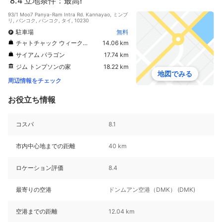
8.4
立地条件：最高!
93/1 Moo7 Panya-Ram Intra Rd. Kannayao, ミンブ
リ, バンコク, バンコク, タイ, 10230
駐車場
無料
チャトチャック ウィークエンドマーケット
14.06 km
サイアム パラゴン
17.74 km
ジム トンプソンの家
18.22 km
地図でみる
周辺情報をチェック
お役立ち情報
コスパ
8.1
市内中心地までの距離
40 km
ロケーション評価
8.4
最寄りの空港
ドンムアン空港（DMK） (DMK)
空港までの距離
12.04 km