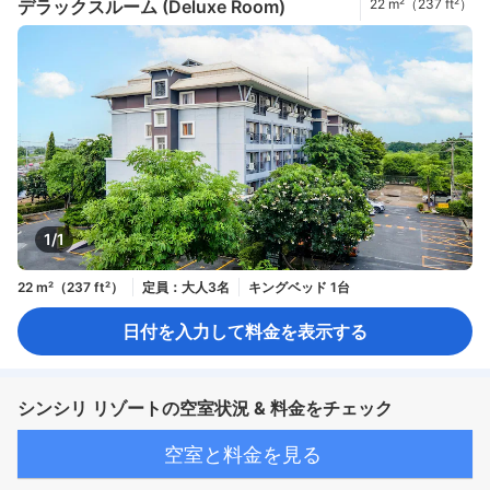
デラックスルーム (Deluxe Room)
22 m²（237 ft²）
1/1
22 m²（237 ft²）
定員：大人3名
キングベッド 1台
日付を入力して料金を表示する
シンシリ リゾートの空室状況 & 料金をチェック
空室と料金を見る