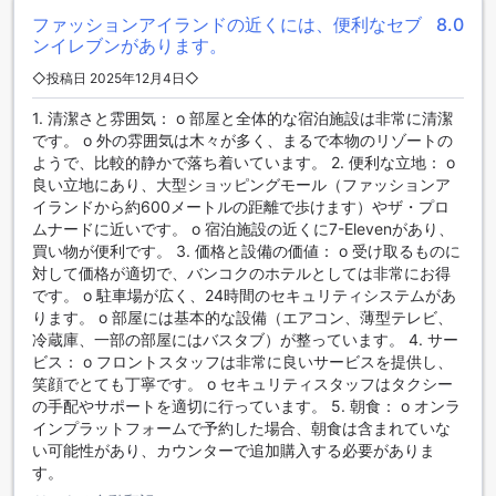
ファッションアイランドの近くには、便利なセブ
8.0
便利な設備を備えたシンシリ リゾート【SHA Plus+認定】
ンイレブンがあります。
◇投稿日 2025年12月4日◇
シンシリ リゾート【SHA Plus+認定】は、快適な滞在をサポ
ートするさまざまな便利な設備を提供しています。宿泊客は
1. 清潔さと雰囲気： o 部屋と全体的な宿泊施設は非常に清潔
部屋サービスを利用することができ、自分の部屋で美味しい
です。 o 外の雰囲気は木々が多く、まるで本物のリゾートの
食事を楽しむことができます。また、喫煙エリアも指定され
ようで、比較的静かで落ち着いています。 2. 便利な立地： o
ており、喫煙者の方でも快適に滞在することができます。
良い立地にあり、大型ショッピングモール（ファッションア
さらに、シンシリ リゾートでは全客室で無料のWi-Fiを提供し
イランドから約600メートルの距離で歩けます）やザ・プロ
ています。旅行中にインターネットに接続したり、ビジネス
ムナードに近いです。 o 宿泊施設の近くに7-Elevenがあり、
での作業をしたりすることができます。また、エクスプレス
買い物が便利です。 3. 価格と設備の価値： o 受け取るものに
チェックイン/チェックアウトのサービスも利用でき、手続き
対して価格が適切で、バンコクのホテルとしては非常にお得
の時間を節約することができます。
です。 o 駐車場が広く、24時間のセキュリティシステムがあ
荷物の預かりサービスもあり、観光やショッピングに出かけ
ります。 o 部屋には基本的な設備（エアコン、薄型テレビ、
る際に便利です。さらに、宿泊施設内にはコンビニエンスス
冷蔵庫、一部の部屋にはバスタブ）が整っています。 4. サー
トアもあり、必要なものを手に入れることができます。シン
ビス： o フロントスタッフは非常に良いサービスを提供し、
シリ リゾートは、快適さと利便性を追求する旅行者に最適な
笑顔でとても丁寧です。 o セキュリティスタッフはタクシー
宿泊先です。
の手配やサポートを適切に行っています。 5. 朝食： o オンラ
インプラットフォームで予約した場合、朝食は含まれていな
シンシリ リゾート【SHA Plus+認定】のお客様のレビューは
い可能性があり、カウンターで追加購入する必要がありま
高評価！
す。