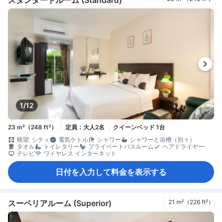
1/12
23 m²（248 ft²）
定員：大人2名
クイーンベッド 1台
眺望: シティ
電気ケトル
シャワー
シャワーと浴槽（別々）
タオル
トイレタリー
プライベートバスルーム
ヘアドライヤー
テレビ
ワイヤレス インターネット
日付を入力して料金を表示する
スーペリアルーム (Superior)
21 m²（226 ft²）