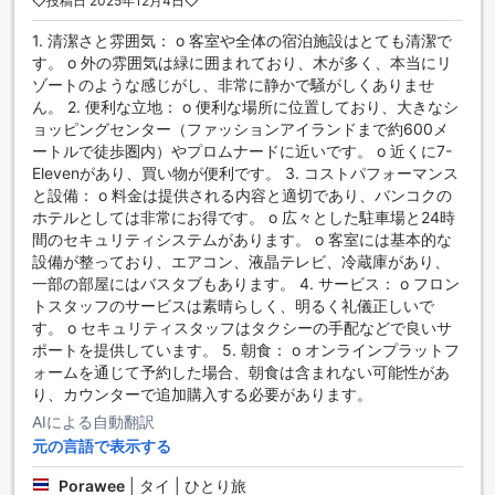
◇投稿日 2025年12月4日◇
くつろぎのひとときをお過ごしいただけます。
1. 清潔さと雰囲気： o 客室や全体の宿泊施設はとても清潔で
シンシリ リゾート【SHA Plus+認定】のダイニング施設
す。 o 外の雰囲気は緑に囲まれており、木が多く、本当にリ
ゾートのような感じがし、非常に静かで騒がしくありませ
シンシリ リゾート【SHA Plus+認定】は、快適な滞在と美味
ん。 2. 便利な立地： o 便利な場所に位置しており、大きなシ
しい食事を提供するために、充実したダイニング施設を提供
ョッピングセンター（ファッションアイランドまで約600メ
しています。客室サービスも利用でき、24時間いつでもお部
ートルで徒歩圏内）やプロムナードに近いです。 o 近くに7-
屋で食事を楽しむことができます。メニューには、地元の新
Elevenがあり、買い物が便利です。 3. コストパフォーマンス
鮮な食材を使用した多彩な料理が揃っており、お客様の好み
と設備： o 料金は提供される内容と適切であり、バンコクの
に合わせてオーダーメイドの食事を提供します。
ホテルとしては非常にお得です。 o 広々とした駐車場と24時
また、シンシリ リゾート【SHA Plus+認定】には、レストラ
間のセキュリティシステムがあります。 o 客室には基本的な
ンやカフェもあります。レストランでは、朝食、ランチ、デ
設備が整っており、エアコン、液晶テレビ、冷蔵庫があり、
ィナーのバイキングスタイルの食事を楽しむことができま
一部の部屋にはバスタブもあります。 4. サービス： o フロン
す。地元の料理や国際料理、ヘルシーオプションなど、さま
トスタッフのサービスは素晴らしく、明るく礼儀正しいで
ざまな選択肢があります。カフェでは、軽食や軽い飲み物を
す。 o セキュリティスタッフはタクシーの手配などで良いサ
楽しむことができます。おしゃれな雰囲気の中でリラックス
ポートを提供しています。 5. 朝食： o オンラインプラットフ
しながら、美味しい食事を味わうことができます。
ォームを通じて予約した場合、朝食は含まれない可能性があ
シンシリ リゾート【SHA Plus+認定】のダイニング施設は、
り、カウンターで追加購入する必要があります。
お客様の滞在をより一層充実させるために、幅広い選択肢と
AIによる自動翻訳
質の高い料理を提供しています。食事の好みや時間に関係な
く、お部屋での食事やレストランでの食事を通じて、楽しい
元の言語で表示する
食体験をお約束します。
Porawee
|
タイ | ひとり旅