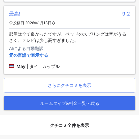
や友人同士の旅行にも便利です。
アゴダでこれらの客室を予約することで、最良の価格で宿泊
することができます。さらに、簡単で手間のかからない予約
最高!
9.2
体験を提供しており、ストレスなく理想の宿泊先を見つける
◇投稿日 2026年1月13日◇
ことができます。旅行の計画を立てる際には、ぜひアゴダを
ご利用ください。
部屋は全て良かったですが、ベッドのスプリングは音がうる
さく、テレビは少し高すぎました。
サンサイの魅力: チェンライの隠れた宝石
AIによる自動翻訳
元の言語で表示する
サンサイは、チェンライの美しい自然に囲まれた静かな町
で、訪れる人々に心温まる体験を提供します。この地域は、
May
|
タイ | カップル
緑豊かな山々と清流が流れる風景が広がり、特に自然愛好者
やアクティブな旅行者にとっては、理想的なスポットです。
サンサイの中心部には、地元のマーケットや小さなカフェが
さらにクチコミを表示
点在しており、タイの伝統的な文化を体験しながら、地元の
人々と交流することができます。
さらに、サンサイでは、手工芸品や地元の特産品を扱うショ
ルームタイプ&料金一覧へ戻る
ップも多く、旅の思い出にぴったりなアイテムを見つけるこ
とができます。特に、サンサイの陶器は有名で、職人たちの
手による素朴で美しい作品が揃っています。また、周辺には
美しい寺院や歴史的な遺跡も点在しており、文化を感じなが
クチコミ全件を表示
ら散策することができます。サンサイは、チェンライの喧騒
から離れ、リラックスしたひとときを過ごすのに最適な場所