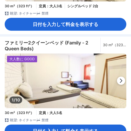
30 m²（323 ft²）
定員：大人3名
シングルベッド 2台
眺望: ネイチャー
禁煙
日付を入力して料金を表示する
ファミリー2クイーンベッド (Family - 2
30 m²（323
Queen Beds)
ft²）
大人数に GOOD
1/10
30 m²（323 ft²）
定員：大人5名
眺望: ネイチャー
禁煙