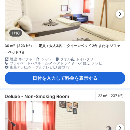
1/18
30 m²（323 ft²）
定員：大人3名
クイーンベッド 2台 または ソファ
ーベッド 1台
眺望: ネイチャー
シャワー
タオル
トイレタリー
プライベートバスルーム
ヘアドライヤー
鏡
テレビ
衛星テレビ/ケーブルテレビ
薄型TV
日付を入力して料金を表示する
Deluxe - Non-Smoking Room
22 m²（237 ft²）