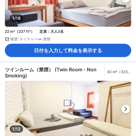
1/18
22 m²（237 ft²）
定員：大人3名
眺望: ネイチャー
禁煙
日付を入力して料金を表示する
ツインルーム（禁煙） (Twin Room - Non
30 m²（323
Smoking)
ft²）
1/12