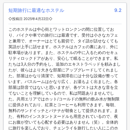
ゲストにとって理想的な滞在先です。
短期旅行に最適なホステル
9.2
ザ ガレージの客室設備
◇投稿日 2025年4月22日◇
ザ ガレージでは、快適な滞在を実現するために、各客室に充
このホステルは中心街とワットロンクンの間に位置してお
実した設備が整っています。エアコン完備の客室は、タイの
り、バイクや車での旅行には最適です。受付は小さなカフェ
暑い気候でも心地よい空間を提供し、ゆったりとした時間を
と兼用で、オーナーはとても親切で、タイ語が話せなくても
過ごすことができます。テレビや衛星放送のチャンネルを楽
英語が上手に話せます。ホステルはカフェの裏にあり、外に
しむことで、リラックスしたひとときをお過ごしいただけま
駐車場があります。また、ホステルの中に入るためのセキュ
す。
リティロックドアがあり、安心して眠ることができます。私
また、客室には無料のボトルウォーターやインスタントコー
たちは3人分の予約をし、追加のエキストラベッドを頼みまし
ヒーが用意されており、いつでも好きな時にリフレッシュで
たが、彼らはより大きな部屋にアップグレードしてくれまし
きます。バスルームには、必要なトイレタリーが揃ってお
た。部屋はかなり清潔で、短期滞在には十分な設備が整って
り、清潔なリネンやタオルも完備されています。これらの設
います。バスルームはかなり広く、お湯もよく出ました。各
備が整ったザ ガレージは、訪れるすべてのゲストにとって理
部屋は防音ではないと思いますが、各ゲストは大きな音を立
想的な滞在先です。
てないことを理解しているので、私は問題ありませんでし
た。共用エリアではホット/コールドの無料の飲み水が無制限
ザ ガレージのダイニング施設
に提供されており、紅茶とコーヒーも利用できます。毎朝、
無料のサンドイッチとバナナが朝食として提供されます。ま
ザ ガレージでは、訪れるゲストのために心温まるダイニング
た、有料のインスタントヌードルも用意されているので、夜
体験を提供しています。まず、居心地の良いコーヒーショッ
にお腹が空いても心配する必要はありません（笑）。全体的
プでは、香り高いコーヒーや新鮮なスイーツを楽しむことが
に旅行を楽しんでおり、チェンライを旅行したい人にこのホ