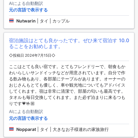
ビーや共用スペースでリラックスしながらオンラインでの情
AIによる自動翻訳
報収集や友人との連絡を楽しむことができます。
元の言語で表示する
さらに、荷物の保管サービスも充実しており、チェックイン
前やチェックアウト後に荷物を預けることができるため、観
Nutwarin
|
タイ | カップル
光を思う存分楽しむことができます。日々の清掃サービスが
提供されているため、清潔感のある快適な空間で過ごせるの
も嬉しいポイントです。喫煙者の方には、指定された喫煙エ
宿泊施設はとても良かったです。ぜひ来て宿泊す
10.0
リアが設けられており、周囲に配慮しながらリラックスでき
ることをお勧めします。
る環境が整っています。
◇投稿日 2024年7月15日◇
ザ ガレージの交通施設
ここはとても良い宿です。とてもフレンドリーで、朝食もか
わいらしいサンドイッチなどが用意されています。自分で作
ザ ガレージでは、快適な滞在をサポートするために充実した
る飲み物もあり、各部屋にテーブルがあります。オーナーの
交通施設を提供しています。まず、宿泊者専用の無料駐車場
おじさんもとても優しく、車や観光地についてもアドバイス
が完備されており、車でのアクセスが便利です。駐車場は敷
してくれます。宿は非常に清潔で、部屋の匂いも最高です。
地内にあり、安心して自分の車を停めることができます。自
タオルも毎日交換してくれます。また必ず泊まりに来るつも
家用車で訪れる方には、ストレスフリーな自動車移動を実現
りです💗🤟🏼
します。
AIによる自動翻訳
さらに、タクシーサービスも利用可能で、周辺の観光地やレ
元の言語で表示する
ストランへのアクセスが非常にスムーズです。必要な際に
は、フロントスタッフが迅速にタクシーを手配してくれるた
Nopparat
|
タイ | 大きなお子様連れの家族旅行
め、移動の手間を心配することなく、観光やビジネスに集中
できます。ザ ガレージは、交通の便が良く、訪れるすべての