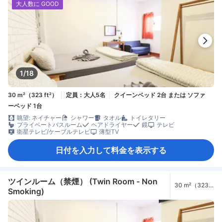
大人数に GOOD
1/18
30 m²（323 ft²）
定員：大人5名
クイーンベッド 2台 または ソファ
ーベッド 1台
眺望: ネイチャー
シャワー
タオル
トイレタリー
プライベートバスルーム
ヘアドライヤー
鏡
テレビ
衛星テレビ/ケーブルテレビ
薄型TV
日付を入力して料金を表示する
ツインルーム（禁煙） (Twin Room - Non
30 m²（323
Smoking)
ft²）