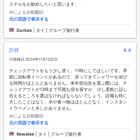
できます。朝のひとときや、午後のリラックスタイムにぴっ
ステルをお勧めしたいと思います。
たりな空間で、友人や家族と共に素敵な時間を過ごすことが
AIによる自動翻訳
できるでしょう。
元の言語で表示する
また、共有キッチンが完備されており、ゲスト同士が料理を
楽しむことができる環境が整っています。自分の好みの食材
Durkes
|
タイ | グループ旅行者
を使って、思い思いの料理を作りながら、他のゲストと交流
することもできます。日々のハウスキーピングサービスも行
き届いており、清潔で快適な空間が保たれています。ザ ガレ
許容
4.4
ージでの食事は、ただの食事以上の体験となることでしょ
う。
◇投稿日 2024年11月12日◇
チェックアウトをもう少し遅く、11時にしてほしいです。早
ザ ガレージの客室タイプ
朝に自転車イベントがあるので、戻ってきてシャワーを浴び
る時間がほとんどありません。来年宿泊先を選ぶ際には、チ
ザ ガレージでは、さまざまなタイプの客室をご用意していま
ェックアウトが12時まで可能な宿を探すか、少し柔軟に話し
す。デラックス - 禁煙ルームは22平方メートルの広さで、ク
合えるところを選ばなければならないでしょう。設備も特に
イーンベッドまたはソファベッドが配置されています。シン
大したことはなく、水や食べ物はほとんどなく、インスタン
プルでありながら洗練されたデザインが特徴で、快適な滞在
トラーメンと水しかありません。
をお約束します。ファミリールームは30平方メートルの広さ
で、2つのクイーンベッドまたはソファベッドがあり、家族や
AIによる自動翻訳
友人との楽しいひとときを過ごすのに最適です。また、ツイ
元の言語で表示する
ンルーム - 禁煙は同じく30平方メートルの広さで、2つのクイ
Kewalee
|
タイ | グループ旅行者
ーンベッドまたはソファベッドを備えており、ビジネス旅行