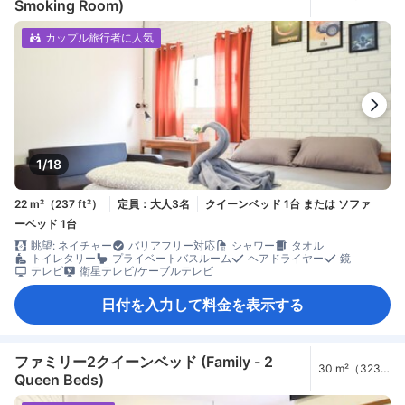
Smoking Room)
ft²）
カップル旅行者に人気
1/18
22 m²（237 ft²）
定員：大人3名
クイーンベッド 1台 または ソファ
ーベッド 1台
眺望: ネイチャー
バリアフリー対応
シャワー
タオル
トイレタリー
プライベートバスルーム
ヘアドライヤー
鏡
テレビ
衛星テレビ/ケーブルテレビ
日付を入力して料金を表示する
ファミリー2クイーンベッド (Family - 2
30 m²（323
Queen Beds)
ft²）