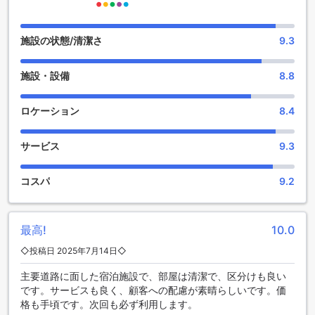
ザ ガレージのエンターテイメント施設
ザ ガレージでは、宿泊客がリラックスしながら楽しめるエン
施設の状態/清潔さ
9.3
ターテイメント施設が充実しています。美しい庭園は、自然
の中でのくつろぎのひとときを提供し、緑に囲まれた空間で
施設・設備
8.8
心地よい風を感じながら、読書や軽食を楽しむことができま
す。庭園は、静かな環境で友人や家族と過ごすのにぴったり
の場所です。
ロケーション
8.4
また、共有ラウンジやテレビエリアも完備されており、宿泊
者同士の交流を促進します。快適なソファに座りながら、最
サービス
9.3
新の映画やスポーツイベントを楽しむことができ、旅の疲れ
を癒すことができます。ザ ガレージでは、リラックスした雰
囲気の中で、充実したエンターテイメント体験をお楽しみい
コスパ
9.2
ただけます。
ザ ガレージの便利な施設
最高!
10.0
ザ ガレージでは、快適な滞在をサポートするために、さまざ
◇投稿日 2025年7月14日◇
まな便利な施設をご用意しています。まず、全客室で無料の
主要道路に面した宿泊施設で、部屋は清潔で、区分けも良い
Wi-Fiを利用できるため、旅行中もインターネットに接続しや
です。サービスも良く、顧客への配慮が素晴らしいです。価
すく、仕事やプライベートでのコミュニケーションがスムー
格も手頃です。次回も必ず利用します。
ズに行えます。また、公共エリアでもWi-Fiが利用可能で、ロ