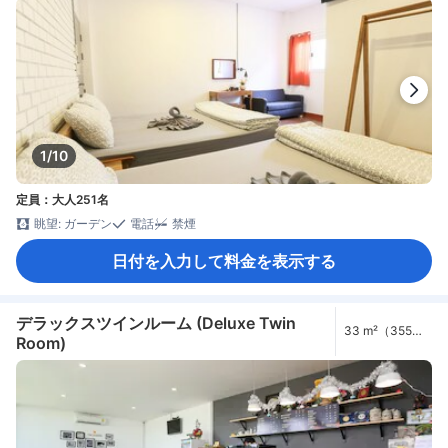
1/10
定員：大人251名
眺望: ガーデン
電話
禁煙
日付を入力して料金を表示する
デラックスツインルーム (Deluxe Twin
33 m²（355
Room)
ft²）