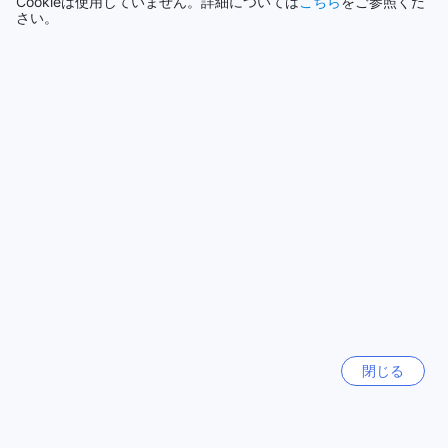
Cookieは使用していません。詳細については
こちら
をご参照くだ
な医療施設が点在しています。サン サイ ヘルス プロモーティ
もっと見る
さい。
ング ホスピタルは、健康と福祉を重視した先進的な医療サー
ビスを提供しており、地域住民や観光客にとって信頼の置け
全て表示
る医療機関です。この病院は、快適な環境と専門的な医療チ
ームによって、安心して利用できる施設として知られていま
す。
今話題の都市
また、バンコク・チェーン・ホスピタルも近くにあり、こち
らも高品質な医療サービスを提供しています。最新の医療技
沖縄本島
術を駆使した診療が行われており、旅行者の健康管理にも適
日本
した場所です。これらの医療機関は、ザ ガレージに滞在する
ゲストにとって、安心感を与える存在です。
セブ
フィリピン
ザ ガレージ周辺の公共交通機関
ザ ガレージは、チェンライの便利なロケーションに位置して
おり、公共交通機関へのアクセスが非常に良好です。特に、
ソウル
チエンラーイ第2バスターミナルは、ホテルからのアクセスが
韓国
簡単で、旅行者にとって非常に便利な拠点となっています。
このバスターミナルでは、チェンライ市内外へのバスが頻繁
閉じる
に運行されており、周辺の観光地や他の都市への移動がスム
ジョグジャカルタ
ーズに行えます。
インドネシア
また、バスターミナル周辺には、地元のタクシーやトゥクト
ゥクのサービスも充実しており、急な移動が必要な際にも安