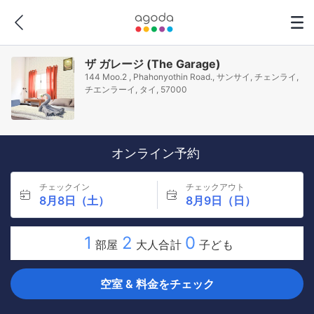
ザ ガレージ (The Garage)
144 Moo.2 , Phahonyothin Road., サンサイ, チェンライ,
チエンラーイ, タイ, 57000
オンライン予約
チェックイン
チェックアウト
8月8日（土）
8月9日（日）
1
2
0
部屋
大人合計
子ども
空室 & 料金をチェック