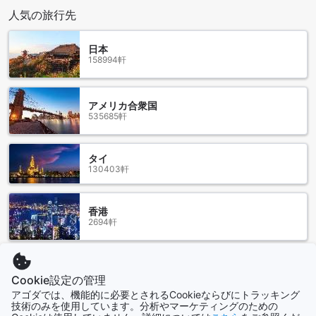
です。
人気の旅行先
チェンライ空港からザ ガレージへのアクセス方法
日本
158994軒
チェンライの主要な空港であるチェンライ国際空港（CNX）
からザ ガレージまでのアクセスは非常にスムーズです。空港
からはタクシーやライドシェアサービスを利用するのが一般
アメリカ合衆国
的で、所要時間は約30分程度です。タクシーは空港の到着ロ
535685軒
ビーに常駐しており、運転手に「ザ ガレージ」と伝えること
で、簡単に目的地に向かうことができます。料金はおおよそ
300バーツ前後で、事前に運転手と交渉することも可能で
タイ
す。
130403軒
また、公共バスを利用することも一つの手段です。空港から
市内中心部に向かうバスが出ており、そこから地元のバスや
トゥクトゥクを利用してザ ガレージにアクセスできます。バ
香港
スの運行時間やルートを確認して、効率的に移動することが
2694軒
大切です。どの交通手段を選んでも、チェンライの美しい風
景を楽しみながら、快適な旅をお楽しみください。
シンガポール
ザ ガレージの周辺ランドマーク
1505軒
Cookie設定の管理
アゴダでは、機能的に必要とされるCookieならびにトラッキング
ザ ガレージは、チェンライの中心地に位置し、周囲には重要
技術のみを使用しています。分析やマーケティングのための