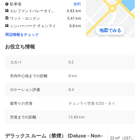
駐車場
無料
エレファントバレータイランド
4.83 km
ワット・ロンクン
5.41 km
シンハーパーク チェンライ
6.8 km
地図でみる
周辺情報をチェック
お役立ち情報
コスパ
9.2
市内中心地までの距離
8 km
ロケーション評価
8.4
最寄りの空港
チェンライ空港 (CEI) - タイ
空港までの距離
13.89 km
デラックス ルーム（禁煙） (Deluxe - Non-
22 m²（237