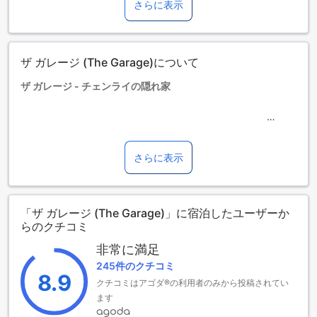
さらに表示
6歳以上の宿泊者は大人とみなされます。
エキストラベッドの追加可否は、ルームタイプにより異なり
ます。各ルームタイプ欄の記載をお確かめください。ルーム
タイプの欄にエキストラベッド追加のオプションが提示され
ザ ガレージ (The Garage)について
ていない場合は、エキストラベッドの追加はできません。
【ご注意】6部屋以上をご予約の場合は、異なるご予約条件や
ザ ガレージ - チェンライの隠れ家
追加料金が適用されることがありますのでご了承ください。
タイの美しいチェンライに位置するザ ガレージは、快適さと
便利さを兼ね備えた2つ星ホテルです。2016年に建設され、
同年に改装されたこのホテルは、モダンなデザインと温かみ
さらに表示
のある雰囲気を持ち合わせています。市の中心から8キロ離れ
た場所に位置しており、静かな環境でリラックスしたい方に
最適です。また、空港までのアクセスも良好で、わずか25分
「ザ ガレージ (The Garage)」に宿泊したユーザーか
の距離にあります。
らのクチコミ
ザ ガレージは、4室の客室を提供しており、少人数での滞在
にぴったりです。チェックインは午後2時から可能で、チェッ
非常に満足
クアウトは午前11時までとなっています。特に家族連れに嬉
245件のクチコミ
しいのは、0歳から5歳のお子様が無料で宿泊できるポリシー
8.9
クチコミはアゴダ®の利用者のみから投稿されてい
です。家族全員での楽しいひとときを過ごすための理想的な
選択肢です。
ます