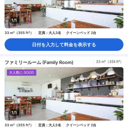
1/1
33 m²（355 ft²）
定員：大人3名
クイーンベッド 2台
日付を入力して料金を表示する
ファミリールーム (Family Room)
33 m²（355 ft²）
大人数に GOOD
1/1
33 m²（355 ft²）
定員：大人5名
クイーンベッド 2台