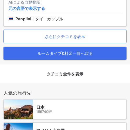
AIによる自動翻訳
チェンライの隠れ家的リゾート、グリーンシーズンリゾート
元の言語で表示する
の高評価ポイント
Panpilai
|
タイ | カップル
グリーンシーズンリゾートチェンライは、その優れたスタッ
フの対応と快適な施設、そして清潔な環境により、多くのゲ
ストから高い評価を受けています。スタッフのパフォーマン
さらにクチコミを表示
スは特に際立っており、温かく親切なサービスが滞在をより
一層特別なものにしています。施設や清掃の面でもバランス
の取れた評価を獲得しており、快適な滞在を約束します。ロ
ルームタイプ&料金一覧へ戻る
ケーションも便利な位置にあり、観光や地元の魅力を気軽に
楽しむことができる点も、多くの旅行者にとって魅力的で
す。コストパフォーマンスも優れており、リーズナブルな価
格で質の高いサービスを享受できるため、チェンライでの滞
クチコミ全件を表示
在先として非常におすすめです。
人気の旅行先
日本
159740軒