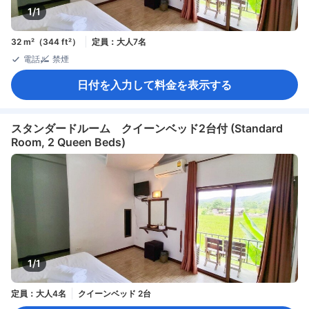
1/1
32 m²（344 ft²）
定員：大人7名
電話
禁煙
日付を入力して料金を表示する
スタンダードルーム クイーンベッド2台付 (Standard
Room, 2 Queen Beds)
1/1
定員：大人4名
クイーンベッド 2台