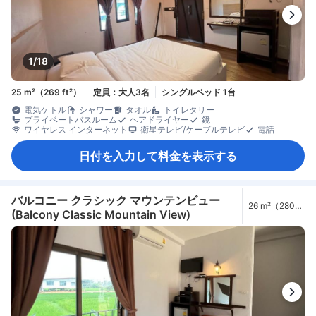
1/18
25 m²（269 ft²）
定員：大人3名
シングルベッド 1台
電気ケトル
シャワー
タオル
トイレタリー
プライベートバスルーム
ヘアドライヤー
鏡
ワイヤレス インターネット
衛星テレビ/ケーブルテレビ
電話
日付を入力して料金を表示する
バルコニー クラシック マウンテンビュー
26 m²（280
(Balcony Classic Mountain View)
ft²）