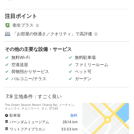
注目ポイント
衛生プラス
「お部屋の快適さ／クオリティ」で高評価
その他の主要な設備・サービス
無料Wi-Fi
無料駐車場
空港送迎
ファミリールーム
荷物預かりサービス
ペット可
バルコニー/テラス
ガーデン
7.9
立地条件：すごく良い
The Green Season Resort Chiang Rai, メーチャン,
チェンライ, チエンラーイ, タイ, 57240
駐車場
無料
バーンダムミュージアム
28.14 km
ワットフアイプラカン
33.03 km