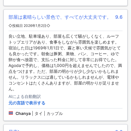
ザ グリーン シーズン リゾート チェンライは、ゲストの快適
な滞在をサポートするために、広々とした無料駐車場を提供
しています。車でのアクセスもスムーズで、観光やビジネス
部屋は素晴らしい景色で、すべてが大丈夫です。
9.6
の拠点として最適です。駐車場は安全に管理されており、長
期滞在や荷物の多い旅行者にも便利です。
◇投稿日 2026年1月2日◇
良い立地、駐車場あり、部屋も広くて騒がしくなく、ルーフ
快適な滞在を彩る、充実の客室設備
トップエリアがあり、食事をしながら雰囲気を楽しめます。
宿泊した日は1969年1月1日で、霧と寒い天候で雰囲気がとて
The Green Season Resort Chiang Raiの客室は、リラックス
も良かったです。朝食は豚粥、果物、パン、コーヒー、ゆで
できる空間を追求し、快適さを追求した充実の設備を誇りま
卵が食べ放題で、支払った料金に対して非常にお得でした。
す。エアコン完備で、タイの暑い気候でも快適に過ごせま
Agodaで予約し、価格は1,000円を超えませんでしたので、満
す。各部屋にはテレビと衛星放送/ケーブルテレビが備わって
点をつけます。ただ、部屋の明かりが少し少ないかもしれま
おり、多彩なエンターテインメントをお楽しみいただけま
せん。リラックスには適しているかもしれませんが、電球や
す。バルコニーやテラスからは、自然の風景を眺めながらゆ
コンセントはたくさんありますが、部屋の明かりが足りませ
ったりとくつろぐことができ、コーヒーや紅茶メーカーも設
ん。
置されているため、朝のひとときを優雅に過ごせます。
AIによる自動翻訳
グリーンシーズンリゾートチェンライのバーベキュー施設
元の言語で表示する
グリーンシーズンリゾートチェンライでは、自然の中で楽し
Chanya
|
タイ | カップル
む贅沢なバーベキュー体験を提供しています。専用のバーベ
キューエリアは広々とした空間で、家族や友人とともにアウ
トドア料理を楽しむのに理想的です。新鮮な地元の食材や多