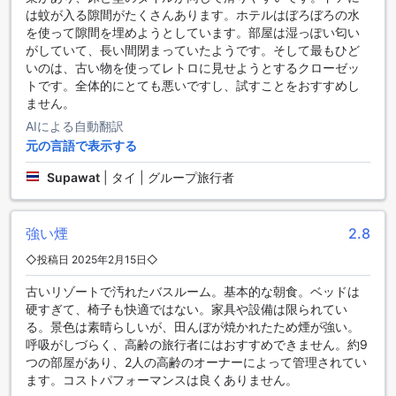
楽しめます。また、異国情緒あふれるベトナム料理のN.P.
は蚊が入る隙間がたくさんあります。ホテルはぼろぼろの水
Namnueng Vietnamese Restaurantや、アジア各国の多彩な
を使って隙間を埋めようとしています。部屋は湿っぽい匂い
メニューを提供するSalima Restaurantもおすすめです。 Mae
がしていて、長い間閉まっていたようです。そして最もひど
Chan Townやチェンライ県の観光名所を訪れる際には、これ
いのは、古い物を使ってレトロに見せようとするクローゼッ
らのレストランで地元の味を堪能してみてはいかがでしょう
トです。全体的にとても悪いですし、試すことをおすすめし
か。
ません。
チェンライの宿泊料金と比較したグリーンシーズンリゾート
AIによる自動翻訳
の料金
元の言語で表示する
Supawat
|
タイ | グループ旅行者
チェンライ市内のホテルの平均宿泊料金はおよそ26ドルから
50ドルと、非常にリーズナブルな価格帯にあります。そんな
中、The Green Season Resort Chiang Raiも同じ価格帯に位
置しており、コストパフォーマンスの高い選択肢として魅力
強い煙
2.8
的です。手頃な価格で快適な滞在を楽しめるこのリゾート
◇投稿日 2025年2月15日◇
は、予算を抑えつつも質の高いサービスを求める旅行者にぴ
ったりです。
古いリゾートで汚れたバスルーム。基本的な朝食。ベッドは
この価格帯のホテルは、チェンライの観光や文化体験を存分
硬すぎて、椅子も快適ではない。家具や設備は限られてい
に楽しむのに理想的です。The Green Season Resort Chiang
る。景色は素晴らしいが、田んぼが焼かれたため煙が強い。
Raiは、都市の魅力を満喫しながらも、経済的な選択肢として
呼吸がしづらく、高齢の旅行者にはおすすめできません。約9
高い評価を受けており、コストと快適さのバランスを重視す
つの部屋があり、2人の高齢のオーナーによって管理されてい
る旅行者にとって最適な宿泊先です。
ます。コストパフォーマンスは良くありません。