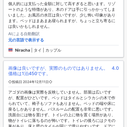
移動が可能です。到着後、タクシーや事前予約した送迎サー
個人的には支払った金額に対して高すぎると思います。リゾ
ビスを利用すれば、スムーズにリゾートへ向かうことができ
ートのような特徴があり、木のドアは手に引っかかってしま
ます。空港のタクシーカウンターから直接手配するか、ホテ
いました。お風呂の水圧は良いですが、少し怖い印象があり
ルやリゾートのスタッフに送迎を依頼しておくと便利です。
ます。ベッドはまあまあ寝られますが、ちょっと立ち寄るに
は良いかもしれません。
チェンライの魅力的な周辺観光スポット
AIによる自動翻訳
元の言語で表示する
ザ・グリーンシーズンリゾートチェンライは、自然と文化の
豊かな景観に囲まれています。特に、ラーントーン国立公園
Niracha
|
タイ | カップル
（コン川）は、緑豊かな自然と清流が織りなす絶景を楽しめ
る場所であり、ハイキングやピクニックに最適です。また、
ドイ ナンノン ビューポイントからは、壮大な山々と美しい日
画像は良いですが、実際のものではありません。
4.0
の出を望むことができ、訪れる人々に忘れられない思い出を
価格は1泊450です。
提供します。
◇投稿日 2024年12月11日◇
周辺のおすすめレストラン
アゴダの画像は実際を反映していません。部屋は広いです
が、配置がひどいです。ベッドはタイルとシラカシの木で作
ザ・グリーンシーズンリゾートチェンライの周辺には、多彩
られていて、椅子もソファもありません。ベッドの端や床に
な料理を楽しめるレストランが点在しています。タイの伝統
座るしかありません。バスルームの配置も非常に悪いです。
的な味を堪能できるImm Pochanaや、地元で人気のKhao Soi
洗面台には物を置けず、トイレの上に物を置く場所があり、
Pa Nang Kham、さらにNangmuan Kinlum Restaurantや
物がトイレに落ちるのが怖いです。トイレの後ろにはクモの
Lamduan noodleでは、地元の味わい深い麺料理やタイ料理を
巣があり、床と壁のタイルが同じで滑りやすいです。ドアに