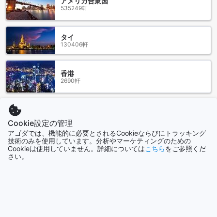
アメリカ合衆国
535249軒
タイ
130406軒
香港
2690軒
シンガポール
1506軒
Cookie設定の管理
アゴダでは、機能的に必要とされるCookieならびにトラッキング
技術のみを使用しています。分析やマーケティングのための
もっと見る
Cookieは使用していません。詳細については
こちら
をご参照くだ
さい。
全て表示
今話題の都市
ジョグジャカルタ