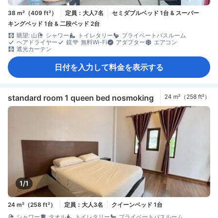
38 m²（409 ft²）
定員：大人7名
セミダブルベッド 1台 & スーパー
キングベッド 1台 & 二段ベッド 2台
眺望: 山
シャワー
トイレタリー
プライベートバスルーム
ヘアドライヤー
鏡
無料Wi-Fi
アダプター
エアコン
遮光カーテン
日付を入力して料金を表示する
standard room 1 queen bed nosmoking
24 m²（258 ft²）
1/1
24 m²（258 ft²）
定員：大人3名
クイーンベッド 1台
シャワー
タオル
トイレタリー
プライベートバスルーム