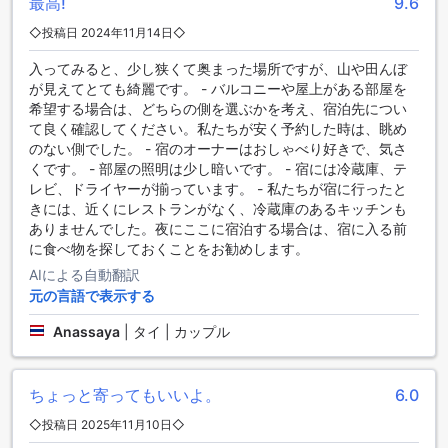
最高!
9.6
彩な調理器具を使い、思い出に残るひとときを過ごせます。
◇投稿日 2024年11月14日◇
夜には星空の下でのバーベキューは、忘れられない特別な体
験となるでしょう。
入ってみると、少し狭くて奥まった場所ですが、山や田んぼ
が見えてとても綺麗です。 - バルコニーや屋上がある部屋を
チェンライの自然に包まれる、魅力的な客室タイプ
希望する場合は、どちらの側を選ぶかを考え、宿泊先につい
て良く確認してください。私たちが安く予約した時は、眺め
ザ・グリーン・シーズン・リゾート・チェンライでは、バル
のない側でした。 - 宿のオーナーはおしゃべり好きで、気さ
コニー付きクラシック・マウンテンビューとクイーンベッド
くです。 - 部屋の照明は少し暗いです。 - 宿には冷蔵庫、テ
付きのルームの2つの魅力的な客室タイプをご用意していま
レビ、ドライヤーが揃っています。 - 私たちが宿に行ったと
す。バルコニーからは雄大な山々の景色を楽しむことがで
きには、近くにレストランがなく、冷蔵庫のあるキッチンも
き、自然の静けさと美しさを存分に堪能できます。一方、ク
ありませんでした。夜にここに宿泊する場合は、宿に入る前
イーンベッドのルームは快適な空間でゆったりとくつろぎな
に食べ物を探しておくことをお勧めします。
がら、心地よい休息をお約束します。どちらのタイプも、タ
AIによる自動翻訳
イ北部の美しい風景を満喫できる理想的な滞在先です。
元の言語で表示する
チェンライ空港からザ グリーン シーズン リゾート チェンライ
Anassaya
|
タイ | カップル
へのアクセス方法
チェンライにはメインのチェンライ国際空港（Mae Fah
ちょっと寄ってもいいよ。
6.0
Luang-Chiang Rai International Airport）があり、国内外から
の便が頻繁に運航されています。空港からザ グリーン シーズ
◇投稿日 2025年11月10日◇
ン リゾート チェンライへは、所要時間約30分の快適な車での