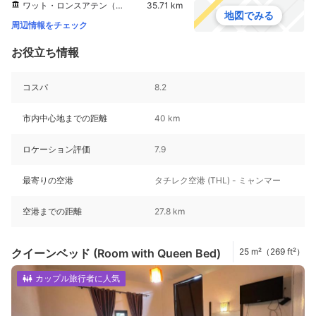
ワット・ロンスアテン（ブルーテンプル）
35.71 km
地図でみる
周辺情報をチェック
お役立ち情報
コスパ
8.2
市内中心地までの距離
40 km
ロケーション評価
7.9
最寄りの空港
タチレク空港 (THL) - ミャンマー
空港までの距離
27.8 km
クイーンベッド (Room with Queen Bed)
25 m²（269 ft²）
カップル旅行者に人気