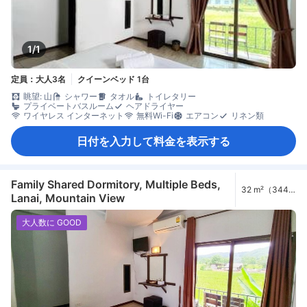
1/1
定員：大人3名
クイーンベッド 1台
眺望: 山
シャワー
タオル
トイレタリー
プライベートバスルーム
ヘアドライヤー
ワイヤレス インターネット
無料Wi-Fi
エアコン
リネン類
日付を入力して料金を表示する
Family Shared Dormitory, Multiple Beds,
32 m²（344
Lanai, Mountain View
ft²）
大人数に GOOD