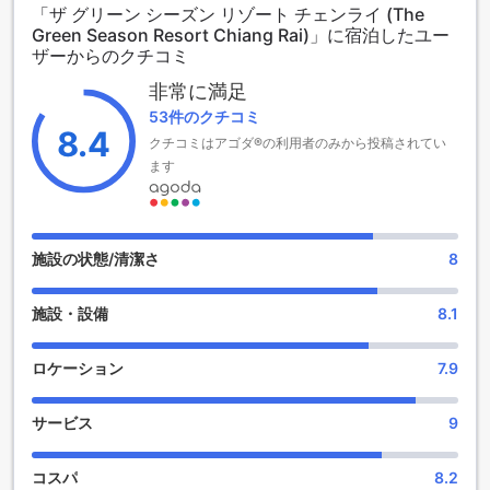
「ザ グリーン シーズン リゾート チェンライ (The
Green Season Resort Chiang Rai)」に宿泊したユー
ザ グリーン シーズン リゾート チェンライの豊かな庭園と癒し
ザーからのクチコミ
の空間
非常に満足
ザ グリーン シーズン リゾート チェンライは、美しい庭園が
53件のクチコミ
広がる自然豊かな環境が魅力です。緑豊かな植物や色とりど
8.4
クチコミはアゴダ®の利用者のみから投稿されてい
りの花々に囲まれた庭園は、訪れるゲストにとって癒しとリ
ます
ラックスの場所となります。静かな散策路を歩きながら、四
季折々の自然の美しさを楽しむことができ、心身ともにリフ
レッシュできます。
快適さを追求した便利な施設：喫煙エリア完備
施設の状態/清潔さ
8
ザ グリーン シーズン リゾート チェンライでは、ゲストの快
施設・設備
8.1
適さを第一に考え、指定喫煙エリアを設置しています。屋外
に設けられたこのエリアは、喫煙者の方々が安心して喫煙で
きる場所として便利です。清潔で整然とした空間は、リラッ
ロケーション
7.9
クスしながら喫煙を楽しめる理想的な環境を提供していま
す。
サービス
9
便利な駐車場と無料駐車サービス
コスパ
8.2