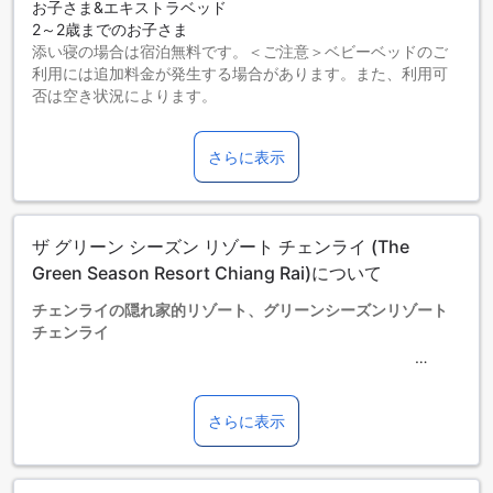
お子さま&エキストラベッド
2～2歳までのお子さま
添い寝の場合は宿泊無料です。＜ご注意＞ベビーベッドのご
利用には追加料金が発生する場合があります。また、利用可
否は空き状況によります。
3～11歳までのお子さま
添い寝の場合は宿泊無料です。
さらに表示
12歳以上の宿泊者は大人とみなされます。
エキストラベッドの追加可否は、ルームタイプにより異なり
ます。各ルームタイプ欄の記載をお確かめください。ルーム
タイプの欄にエキストラベッド追加のオプションが提示され
ザ グリーン シーズン リゾート チェンライ (The
ていない場合は、エキストラベッドの追加はできません。
【ご注意】6部屋以上をご予約の場合は、異なるご予約条件や
Green Season Resort Chiang Rai)について
追加料金が適用されることがありますのでご了承ください。
チェンライの隠れ家的リゾート、グリーンシーズンリゾート
宿泊可能最小年齢：2歳
チェンライ
グリーンシーズンリゾートチェンライは、タイの自然豊かな
チェンライに位置し、静かでリラックスできる滞在を提供し
ます。市内中心から約40キロの距離にあり、空港からも車で
さらに表示
約40分とアクセスも便利です。全てのゲストに快適な時間を
お約束するため、チェックインは午後2時から、チェックアウ
トは午前11時までとなっています。