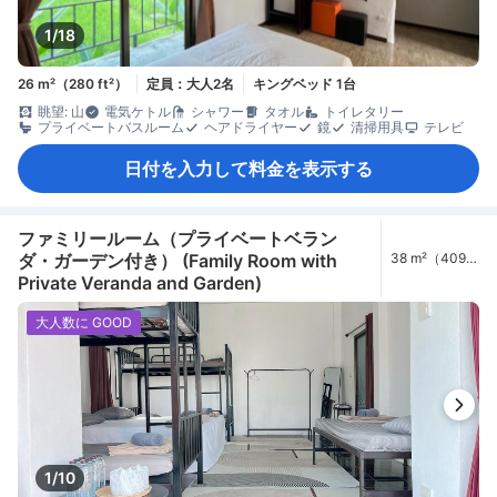
1/18
26 m²（280 ft²）
定員：大人2名
キングベッド 1台
眺望: 山
電気ケトル
シャワー
タオル
トイレタリー
プライベートバスルーム
ヘアドライヤー
鏡
清掃用具
テレビ
日付を入力して料金を表示する
ファミリールーム（プライベートベラン
ダ・ガーデン付き） (Family Room with
38 m²（409
ft²）
Private Veranda and Garden)
大人数に GOOD
1/10