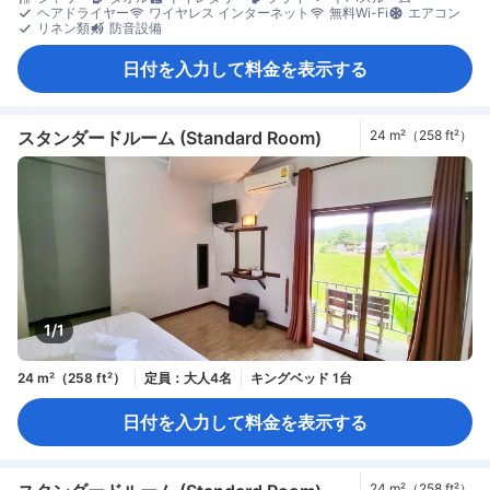
ヘアドライヤー
ワイヤレス インターネット
無料Wi-Fi
エアコン
リネン類
防音設備
日付を入力して料金を表示する
スタンダードルーム (Standard Room)
24 m²（258 ft²）
1/1
24 m²（258 ft²）
定員：大人4名
キングベッド 1台
日付を入力して料金を表示する
24 m²（258 ft²）