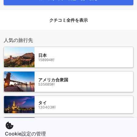
と時は、イスタンブールの多様な文化と歴史を体感できる貴
重な機会となるでしょう。
クチコミ全件を表示
イスタンブールの空港からベヤズットのホテル・ベヤズサラ
イ・オールドシティへのアクセス
人気の旅行先
イスタンブールの主要な空港であるイスタンブール空港
（IST）やサビハ・ギョクチェン空港（SAW）から、ホテル・
ベヤズサライ・オールドシティへは便利な交通手段が揃って
日本
158994軒
います。イスタンブール空港からは、空港シャトルバスやタ
クシーを利用するのが一般的です。空港シャトルバスは、イ
スタンブールの中心部へ直接アクセスできるため、観光名所
が集まるベヤズット地区にもスムーズに到着できます。所要
アメリカ合衆国
535685軒
時間は約50分から1時間ほどです。タクシーを利用する場合
は、特に夜間でも安心して移動できるので、快適な旅を楽し
むことができます。
タイ
サビハ・ギョクチェン空港からホテルまでの移動も簡単で
130403軒
す。この空港からは、空港シャトルバスが定期的に運行して
おり、イスタンブールの主要なエリアへアクセスできます。
バスを利用する場合、所要時間は約1時間半ほどです。タクシ
香港
ーを利用することで、より早く、直行でホテルに到着するこ
2694軒
Cookie設定の管理
とも可能です。どちらの空港からも、ホテル・ベヤズサラ