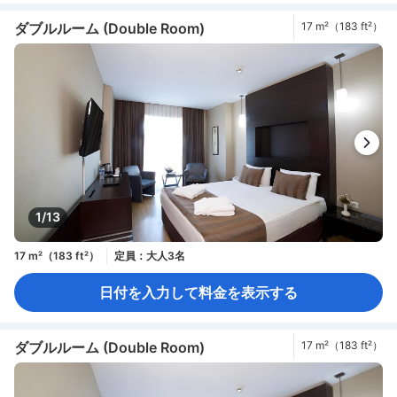
セーフティボックス（客室内）
禁煙
ダブルルーム (Double Room)
17 m²（183 ft²）
1/13
17 m²（183 ft²）
定員：大人3名
日付を入力して料金を表示する
ダブルルーム (Double Room)
17 m²（183 ft²）