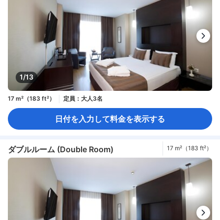
1/13
17 m²（183 ft²）
定員：大人3名
日付を入力して料金を表示する
ダブルルーム (Double Room)
17 m²（183 ft²）