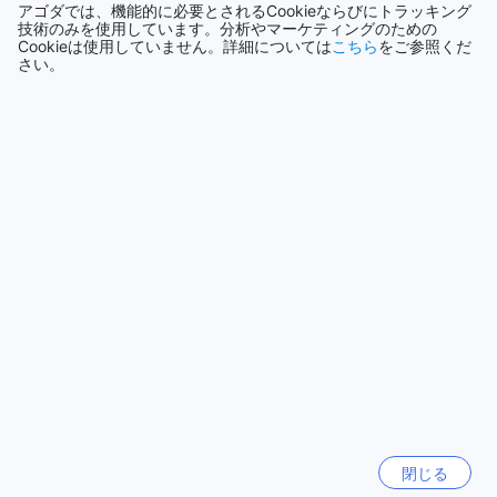
イ・オールドシティは、イスタンブールの歴史的な魅力を感
アゴダでは、機能的に必要とされるCookieならびにトラッキング
技術のみを使用しています。分析やマーケティングのための
じながら、快適に滞在できる素晴らしいロケーションにあり
Cookieは使用していません。詳細については
こちら
をご参照くだ
シンガポール
ます。
さい。
1505軒
イスタンブールの歴史を感じる周辺の名所
もっと見る
The Hotel Beyazsaray Old City - Special Category Hotel
は、イスタンブールの歴史的な中心地に位置しており、周囲
全て表示
には多くの魅力的な名所があります。まず、ベヤズィトモス
クは、荘厳な建築と美しい装飾が特徴の場所で、訪れる人々
に静寂と敬虔な雰囲気を提供します。モスクの近くには、ベ
今話題の都市
ヤズィト広場が広がり、地元の人々や観光客が集う活気ある
スポットです。ここでは、様々なイベントやマーケットが開
シンガポール
催され、イスタンブールの生きた文化を体験できます。
シンガポール
さらに、ヒストリカル ヴェスネシラートルコ風呂やゲディク
パサ ハマミスパは、トルコの伝統的なハマム文化を体験でき
る場所です。リラックスしたい方には最適なスポットです。
ソウル
また、オリエント ハウスやイルサム ロカリでは、地元のアー
韓国
トや工芸品を楽しむことができ、イスタンブールの独自の魅
力を感じることができます。これらの名所は、ホテルから徒
歩圏内にあり、歴史と文化に満ちたイスタンブールの旅をよ
閉じる
済州（チェジュ）
り一層豊かにしてくれることでしょう。
韓国