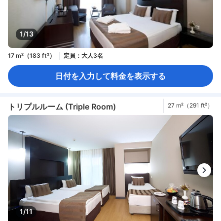
1/13
17 m²（183 ft²）
定員：大人3名
日付を入力して料金を表示する
トリプルルーム (Triple Room)
27 m²（291 ft²）
1/11