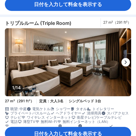
ベッド近くにコンセント
モーニングコール
リネン類
快眠グッズ
日付を入力して料金を表示する
暖房
防音設備
目覚まし時計
ケトル
ミニバー
飲料水ボトル（無料）
ゴミ箱
書斎デスク
窓側
談話エリア
木床
アイロン設備
クローゼット
洋服掛け
ベビーベッド（要リクエスト）
エレベーター利用
セーフティボックス（客室内）
ノートパソコン用セーフティボックス
トリプルルーム (Triple Room)
27 m²（291 ft²）
ロッカー
安全/セキュリティ対策
煙感知器
禁煙
消火器
1/14
27 m²（291 ft²）
定員：大人3名
シングルベッド 3台
眺望: 中庭
電気ケトル
シャワー
タオル
トイレタリー
プライベートバスルーム
ヘアドライヤー
清掃用具
スパアクセス
テレビ
ワイヤレス インターネット
衛星テレビ/ケーブルテレビ
電話
薄型TV
無料Wi-Fi
無料インターネット（LAN）
有料インターネット（LAN）
エアコン
コンシェルジュ
スリッパ
ベッド近くにコンセント
モーニングコール
リネン類
快眠グッズ
日付を入力して料金を表示する
暖房
防音設備
目覚まし時計
ケトル
ミニバー