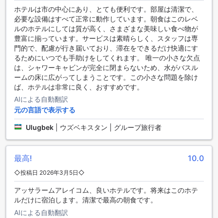
ラスが付いたお部屋もあり、オールドシティの美しい景色を
ホテルは市の中心にあり、とても便利です。部屋は清潔で、
眺めながら、リラックスしたひとときをお楽しみいただけま
必要な設備はすべて正常に動作しています。朝食はこのレベ
す。
ルのホテルにしては質が高く、さまざまな美味しい食べ物が
お部屋には、テレビや衛星放送/ケーブルテレビが設置されて
豊富に揃っています。サービスは素晴らしく、スタッフは専
おり、最新のエンターテインメントをお楽しみいただけま
門的で、配慮が行き届いており、滞在をできるだけ快適にす
す。また、ミニバーや冷蔵庫も完備されており、いつでも冷
るためにいつでも手助けをしてくれます。 唯一の小さな欠点
たい飲み物や軽食を楽しむことができます。コーヒー/ティー
は、シャワーキャビンが完全に閉まらないため、水がバスル
メーカーや、ヘアドライヤーも設置されており、便利なアメ
ームの床に広がってしまうことです。この小さな問題を除け
ニティが揃っています。加えて、上質なリネンとトイレタリ
ば、ホテルは非常に良く、おすすめです。
ーが用意されており、心地よい空間での滞在をお約束しま
す。
AIによる自動翻訳
元の言語で表示する
ホテル・ベヤズサライ・オールドシティのダイニング施設
Ulugbek
|
ウズベキスタン | グループ旅行者
イスタンブールの中心に位置するホテル・ベヤズサライ・オ
ールドシティでは、ゲストの皆様に多彩なダイニング体験を
提供しています。ホテル内には、落ち着いた雰囲気のコーヒ
最高!
10.0
ーショップがあり、香り高いコーヒーや軽食を楽しむことが
◇投稿日 2026年3月5日◇
できます。朝のひとときに、ここでリラックスしながら一日
の計画を練るのも良いでしょう。
アッサラームアレイコム、良いホテルです。将来はこのホテ
また、レストランでは、ハラール料理を中心とした美味しい
ルだけに宿泊します。清潔で最高の朝食です。
メニューが豊富に取り揃えられています。毎朝提供される朝
AIによる自動翻訳
食ビュッフェでは、コンチネンタルスタイルの朝食を楽しむ