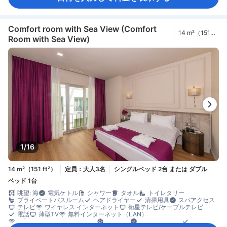
有料インターネット（LAN）
エアコン
コンシェルジュ
スリッパ
ベッド近くにコンセント
モーニングコール
リネン類
快眠グッズ
暖房
防音設備
目覚まし時計
ケトル
ミニバー
飲料水ボトル（無料）
コネクティングルーム
ゴミ箱
Comfort room with Sea View (Comfort
14 m²（151
バルコニー/テラス
書斎デスク
折りたたみベッド
窓側
Room with Sea View)
ft²）
談話エリア
木床
アイロン設備
クローゼット
洋服掛け
ベビーベッド（要リクエスト）
エレベーター利用
セーフティボックス（客室内）
ノートパソコン用セーフティボックス
ロッカー
安全/セキュリティ対策
煙感知器
消火器
1/16
14 m²（151 ft²）
定員：大人3名
シングルベッド 2台 または ダブル
ベッド 1台
眺望: 海
電気ケトル
シャワー
タオル
トイレタリー
プライベートバスルーム
ヘアドライヤー
清掃用具
スパアクセス
テレビ
ワイヤレス インターネット
衛星テレビ/ケーブルテレビ
電話
薄型TV
無料インターネット（LAN）
有料インターネット（LAN）
エアコン
コンシェルジュ
スリッパ