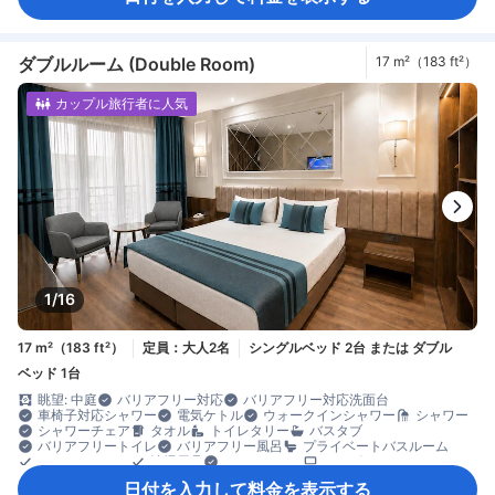
目覚まし時計
ケトル
コーヒー/ティーメーカー
ミニバー
飲料水ボトル（無料）
コネクティングルーム
ゴミ箱
書斎デスク
折りたたみベッド
窓側
談話エリア
木床
アイロン設備
クローゼット
ズボンプレッサー
洋服掛け
ダブルルーム (Double Room)
17 m²（183 ft²）
ベビーベッド（要リクエスト）
エレベーター利用
セーフティボックス（客室内）
ノートパソコン用セーフティボックス
カップル旅行者に人気
ロッカー
安全/セキュリティ対策
煙感知器
消火器
1/16
17 m²（183 ft²）
定員：大人2名
シングルベッド 2台 または ダブル
ベッド 1台
眺望: 中庭
バリアフリー対応
バリアフリー対応洗面台
車椅子対応シャワー
電気ケトル
ウォークインシャワー
シャワー
シャワーチェア
タオル
トイレタリー
バスタブ
バリアフリートイレ
バリアフリー風呂
プライベートバスルーム
ヘアドライヤー
清掃用具
スパアクセス
テレビ
ワイヤレス インターネット
衛星テレビ/ケーブルテレビ
電話
日付を入力して料金を表示する
薄型TV
無料Wi-Fi
無料インターネット（LAN）