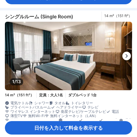
飲料水ボトル（無料）
コネクティングルーム
ゴミ箱
バルコニー/テラス
書斎デスク
折りたたみベッド
窓側
談話エリア
木床
アイロン設備
クローゼット
ズボンプレッサー
洋服掛け
ベビーベッド（要リクエスト）
エレベーター利用
シングルルーム (Single Room)
14 m²（151 ft²）
セーフティボックス（客室内）
ノートパソコン用セーフティボックス
ロッカー
安全/セキュリティ対策
煙感知器
禁煙
消火器
1/13
14 m²（151 ft²）
定員：大人1名
ダブルベッド 1台
電気ケトル
シャワー
タオル
トイレタリー
プライベートバスルーム
ヘアドライヤー
テレビ
ワイヤレス インターネット
衛星テレビ/ケーブルテレビ
電話
薄型TV
無料Wi-Fi
無料インターネット（LAN）
有料インターネット（LAN）
エアコン
スリッパ
リネン類
暖房
防音設備
ケトル
コーヒー/ティーメーカー
ミニバー
日付を入力して料金を表示する
飲料水ボトル（無料）
清掃（毎日）
書斎デスク
折りたたみベッド
アイロン設備
クローゼット
ズボンプレッサー