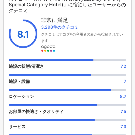
Special Category Hotel)」に宿泊したユーザーからの
さらに、お子様連れのご家族にも優しいポリシーを採用して
クチコミ
おり、3歳から12歳のお子様は無料で宿泊できます。家族全員
が快適に過ごせるよう配慮されたこのホテルで、イスタンブ
非常に満足
ールの魅力を存分に堪能してみてはいかがでしょうか。
3,298件のクチコミ
8.1
クチコミはアゴダ®の利用者のみから投稿されてい
便利な施設が揃ったベヤズサライ・オールドシティホテル
ます
イスタンブールの中心に位置するベヤズサライ・オールドシ
ティホテルは、快適な滞在をサポートする便利な施設が充実
しています。全客室で利用可能な無料Wi-Fiにより、旅行中も
簡単にインターネットにアクセスできます。また、公共エリ
施設の状態/清潔さ
7.2
アにもWi-Fiが完備されているため、ロビーや共用スペースで
も快適にインターネットを楽しむことができます。
施設・設備
7
さらに、ホテルでは荷物の保管サービスや、エクスプレスチ
ェックイン・チェックアウトが提供されており、忙しい旅行
者にも最適です。洗濯サービスやドライクリーニングサービ
ロケーション
8.7
スも利用できるため、長期滞在の方も安心です。安全なセー
フティボックスやコンシェルジュサービスも完備しており、
お部屋の快適さ・クオリティ
7.5
旅行の計画やアクティビティの手配をサポートします。喫煙
者のための指定喫煙エリアもあり、全てのお客様に配慮した
快適な環境が整っています。
サービス
7.3