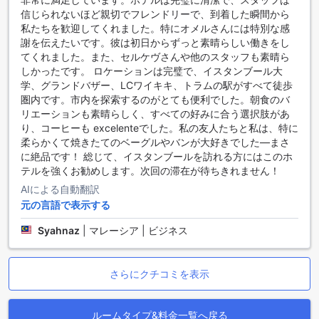
アゴダでザ・ホテル・ベヤズサライ・オールドシティの客室
信じられないほど親切でフレンドリーで、到着した瞬間から
を予約することで、最良の価格で宿泊することができ、手間
私たちを歓迎してくれました。特にオメルさんには特別な感
のかからないスムーズな予約体験を提供します。豊富な選択
謝を伝えたいです。彼は初日からずっと素晴らしい働きをし
肢から自分にぴったりの部屋を見つけ、イスタンブールの魅
てくれました。また、セルケヴさんや他のスタッフも素晴ら
力を存分に楽しんでください。
しかったです。 ロケーションは完璧で、イスタンブール大
学、グランドバザー、LCワイキキ、トラムの駅がすべて徒歩
ベヤズット：イスタンブールの歴史と文化が交差する場所
圏内です。市内を探索するのがとても便利でした。朝食のバ
リエーションも素晴らしく、すべての好みに合う選択肢があ
ベヤズットは、イスタンブールの心臓部に位置する歴史的な
り、コーヒーも excelenteでした。私の友人たちと私は、特に
地区で、古代の魅力と現代の活気が融合した場所です。この
柔らかくて焼きたてのベーグルやバンが大好きでした—まさ
エリアは、オスマン帝国時代の名残を色濃く残しており、壮
に絶品です！ 総じて、イスタンブールを訪れる方にはこのホ
大なモスクや古いバザールが立ち並び、訪れる人々に歴史的
テルを強くお勧めします。次回の滞在が待ちきれません！
な雰囲気を提供します。特に、ベヤズット・モスクはその美
しい建築と静寂な庭園で知られ、多くの観光客が訪れるスポ
AIによる自動翻訳
ットとなっています。また、ベヤズットの広場は、地元の
元の言語で表示する
人々や観光客が集まる賑やかな場所で、カフェやレストラン
Syahnaz
|
マレーシア | ビジネス
が軒を連ね、トルコ料理を楽しむことができます。
さらに、ベヤズットはイスタンブール大学や世界的に有名な
トプカプ宮殿にも近く、文化的な探求をするには最適なロケ
さらにクチコミを表示
ーションです。周辺には、歴史的な書店やアートギャラリー
も点在しており、散策するだけでさまざまな発見がありま
す。特に、トルコの伝統的な市場であるグランドバザールも
ルームタイプ&料金一覧へ戻る
近く、買い物やお土産探しにも最適です。ベヤズットでのひ