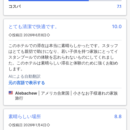
交通施設の充実 - ホテル・ベヤズサライ・オールドシティ
コスパ
7.1
イスタンブールの中心に位置するホテル・ベヤズサライ・オ
ールドシティでは、旅行者の利便性を考慮した充実した交通
施設を提供しています。空港からのアクセスが便利な空港送
とても清潔で快適です。
10.0
迎サービスを利用すれば、長旅の疲れを感じることなくスム
◇投稿日 2026年6月8日◇
ーズにホテルへ到着できます。また、観光地へのアクセスも
簡単で、各種ツアーやシャトルサービスを通じて、イスタン
このホテルでの滞在は本当に素晴らしかったです。スタッフ
ブールの魅力を存分に体験することができます。
はとても親切で助けになり、若い子供を持つ家族にとってイ
さらに、ホテルではタクシーサービスも利用可能で、急な移
スタンブールでの体験を忘れられないものにしてくれまし
動にも対応しています。観光やビジネスでの移動に便利なチ
た。このホテルは素晴らしい滞在と体験のために強くお勧め
ケットサービスも提供しており、手間をかけずに各種アトラ
します。
クションへの入場券を手に入れることができます。なお、駐
AIによる自動翻訳
車場を利用する際は料金が発生しますが、安心して車を停め
元の言語で表示する
て観光を楽しむことができます。
Alebachew
|
アメリカ合衆国 | 小さなお子様連れの家族
ザ・ホテル・ベヤズサライ・オールドシティの客室設備
旅行
ザ・ホテル・ベヤズサライ・オールドシティでは、快適な滞
在をサポートするために多彩な客室設備をご用意していま
素晴らしい場所
8.8
す。全客室にはエアコンが完備されており、トルコの暑い夏
でも快適にお過ごしいただけます。さらに、バルコニーやテ
◇投稿日 2026年1月4日◇