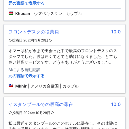
元の言語で表示する
ことができ、地元の特産品や新鮮な食材を使った料理が並び
ます。さらに、共用キッチンも完備されているため、長期滞
Khusan
|
ウズベキスタン | カップル
在のゲストは自分の好みに合わせた料理を作ることも可能で
す。
フロントデスクの従業員
10.0
ザ・ホテル・ベヤズサライ・オールドシティの魅力的な客室
のご紹介
◇投稿日 2026年3月29日◇
イスタンブールの中心に位置するザ・ホテル・ベヤズサラ
オマーは私が今まで出会った中で最高のフロントデスクのス
イ・オールドシティでは、多彩な客室が用意されており、ど
タッフでした。彼は速くてとても助けになりました。とても
の旅行者にも最適な選択肢が揃っています。シングルルーム
良い顧客サービスです。どうもありがとうございました。
は14平方メートルの広さで、快適なダブルベッドが配置され
AIによる自動翻訳
ており、一人旅のお客様にぴったりです。ダブルルームは17
元の言語で表示する
平方メートルで、2つのシングルベッドまたは1つのダブルベ
ッドを選べるため、友人やカップルでの滞在にも理想的で
Mkhir
|
アメリカ合衆国 | カップル
す。さらに、トリプルルームは27平方メートルの広さを誇
り、3つのシングルベッドがあり、グループ旅行にも対応して
います。また、スーペリアルームは26平方メートルで、2つの
イスタンブールでの最高の滞在
10.0
シングルベッドまたは1つのダブルベッドを選択でき、より
◇投稿日 2024年10月28日◇
広々とした空間を求める方におすすめです。アトリウムビュ
ーの基本シングルルームは16平方メートルで、静かな環境を
私は最近イスタンブールのこのホテルに滞在し、その体験に
楽しむことができます。
非常に満足しています。ホテルは完璧に清潔で、スタッフは