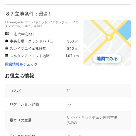
8.7
立地条件：最高!
79 Yeniçeriler Cd., ベヤズット, イスタンブール, イス
タンブール, トルコ, 34130
（市内中心地）
中央市場（グランドバザール）
350 ｍ
スレイマニイェ礼拝堂
840 ｍ
スルタンアフメット地区
1.07 km
地図でみる
周辺情報をチェック
お役立ち情報
コスパ
7.1
ロケーション評価
8.7
サビハ・ギョクチェン国際空港
最寄りの空港
(SAW)