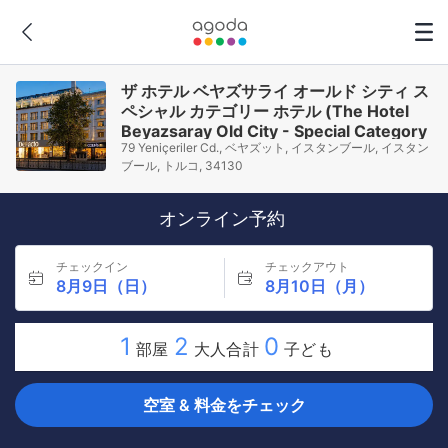
ザ ホテル ベヤズサライ オールド シティ ス
ペシャル カテゴリー ホテル (The Hotel
Beyazsaray Old City - Special Category
79 Yeniçeriler Cd., ベヤズット, イスタンブール, イスタン
Hotel)
ブール, トルコ, 34130
オンライン予約
チェックイン
チェックアウト
8月9日（日）
8月10日（月）
1
2
0
部屋
大人合計
子ども
空室 & 料金をチェック