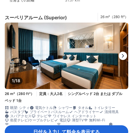
空港までの距離
31.57 km
スーペリアルーム (Superior)
26 m²（280 ft²）
1/18
26 m²（280 ft²）
定員：大人2名
シングルベッド 2台 または ダブル
ベッド 1台
眺望: シティ
電気ケトル
シャワー
タオル
トイレタリー
バスタブ
プライベートバスルーム
ヘアドライヤー
清掃用具
スパアクセス
テレビ
ワイヤレス インターネット
衛星テレビ/ケーブルテレビ
電話
薄型TV
無料Wi-Fi
無料インターネット（LAN）
有料インターネット（LAN）
エアコン
コンシェルジュ
スリッパ
ベッド近くにコンセント
日付を入力して料金を表示する
モーニングコール
リネン類
快眠グッズ
暖房
防音設備