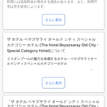
利用には追加料金が発生する場合があります。また、利用可
否は空き状況によります。
3～12歳までのお子さま
添い寝の場合は宿泊無料です。
さらに表示
13歳以上の宿泊者は大人とみなされます。
エキストラベッドの追加可否は、ルームタイプにより異なり
ます。各ルームタイプ欄の記載をお確かめください。ルーム
タイプの欄にエキストラベッド追加のオプションが提示され
ザ ホテル ベヤズサライ オールド シティ スペシャル
ていない場合は、エキストラベッドの追加はできません。
【ご注意】6部屋以上をご予約の場合は、異なるご予約条件や
カテゴリー ホテル (The Hotel Beyazsaray Old City -
追加料金が適用されることがありますのでご了承ください。
Special Category Hotel)について
イスタンブールの魅力を体感するホテル - ベヤズサライオー
ルドシティスペシャルカテゴリーホテル
イスタンブールの歴史的なエリアに位置するベヤズサライオ
ールドシティスペシャルカテゴリーホテルは、旅行者にとっ
さらに表示
て理想的な宿泊施設です。チェックインは午後2時から可能
で、チェックアウトは正午12時までと、ゆったりとしたスケ
ジュールで滞在を楽しむことができます。全96室の客室は、
「ザ ホテル ベヤズサライ オールド シティ スペシャル
心地よい空間を提供し、観光やビジネスで訪れる方々に最適
カテゴリー ホテル (The Hotel Beyazsaray Old City -
な環境を整えています。