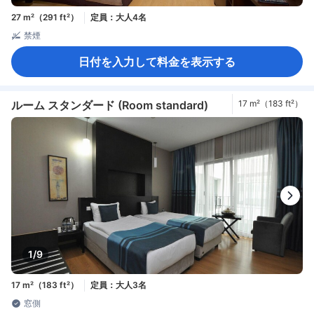
27 m²（291 ft²）
定員：大人4名
禁煙
日付を入力して料金を表示する
ルーム スタンダード (Room standard)
17 m²（183 ft²）
1/9
17 m²（183 ft²）
定員：大人3名
窓側