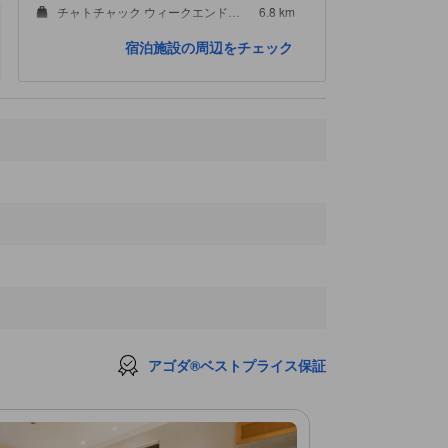
チャトチャック ウィークエンドマーケット
6.8 km
カオサン通り
7.1 km
宿泊施設の周辺をチェック
最寄りスポット
Watson’s
50 ｍ
runway
160 ｍ
ブリティッシュ・カスタム・テーラー
160 ｍ
タイムズスクエア
160 ｍ
Masque & 17:09
160 ｍ
アゴダ®ベストプライス保証