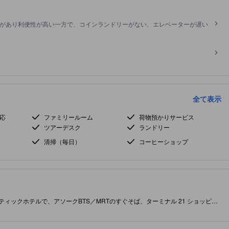
があり利便性が高い一方で、コインランドリーがない、エレベーターが遅い
全て表示
応
ファミリールーム
荷物預かりサービス
ツアーデスク
ランドリー
清掃（毎日）
コーヒーショップ
ィックホテルで、アソークBTS／MRTのすぐそば、ターミナル 21 ショッピン
、ミニアパート風の客室には簡易キッチン、スマートTV、強力なエアコン、信頼で
温シャワーを完備（一部客室からは市街の眺望あり）。屋外プールやサウナ、厳選し
でくつろいだ夜も気軽に楽しめます。高級ショッピングモール、多彩な飲食店、