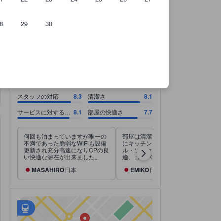
8
29
30
のです。
スタッフの対応 8.3スコア（10点満点）. 清潔さ 8.1スコア（10点満点）.
スタッフの対応 8.3スコア（10点満点）
清潔さ 8.1スコア（10点満点）
サービスに対する料金 8.1スコア（10点満点）
部屋の快適さ 7.7スコア（10点満点）
8.1
非常に満足
すべて表示
7,860 件の総評
スタッフの対応
8.3
清潔さ
8.1
サービスに対する料
8.1
部屋の快適さ
7.7
金
何回も泊まっていますが唯一の
部屋は清潔で広く長期滞在向け
不満であった脆弱なWiFiも設備
にキッチン・ダイニングテーブ
更新され充分高速になりCPの良
ル・ソファー・収納があり快
い快適な滞在が出来ました。
適。コスパは最高だと思う。
MASAHIRO
日本
EMIKO
日本
徒歩圏内に300箇所のスポットがあります！
tooltip
徒歩に関するさらなる詳細：
アクセス抜群
tooltip
•
最寄の駅：MRT スクンビット駅（距離0.21km）