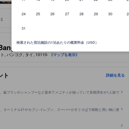
24
25
26
27
28
29
30
2
ミ
ロケーション
宿泊ポリシー
31
泊施設に備わっていると予想される快適さや客室設備のレベルを示すも
検索された宿泊施設の1泊あたりの概算料金（USD）
angkok)
ンビット, バンコク, タイ, 10110
- 《マップを表示》
ント
詳細を見る
、歯ブラシやシャンプーなど基本アメニティが揃っていて長期滞在や1人旅で
分、ターミナル21やセブン‑イレブン、スーパーがすぐそばで移動と買い物に便