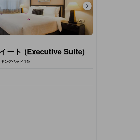
(Executive Suite)
キングベッド 1台