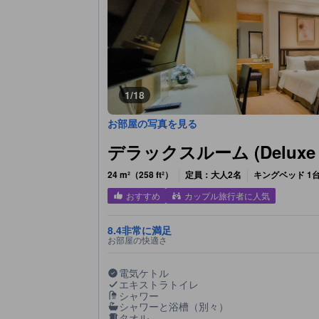
1/18
お部屋の写真を見る
デラックスルーム (Deluxe 
24 m²（258 ft²）
定員：大人2名
キングベッド 1
おすすめ
カップル旅行者に人気
8.4
非常に満足
お部屋の快適さ
電気ケトル
エキストラトイレ
シャワー
シャワーと浴槽（別々）
タオル