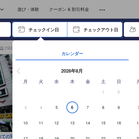
トから提供されています。実際の経験に基づいた内容であるため、これ
コア
遊び・体験
クーポン & 割引料金
ーで進み、エンターキーを押して内容を確定して、検索します。
チェックイン日
チェックアウト日
エンターキーを押して日付選択画面の操作を開始します。方向キーを
設
(
12,048
)
ザ キー バンコクの詳細を見る
カレンダー
2026年8月
月
火
水
木
金
土
日
1
2
3
4
5
6
7
8
9
10
11
12
13
14
15
16
1
べての写真を見る
17
18
19
20
21
22
23
2