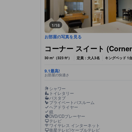
1/18
お部屋の写真を見る
コーナー スイート (Corner S
30 m²（323 ft²）
定員：大人3名
キングベッド 1
9.1
最高!
お部屋の快適さ
シャワー
トイレタリー
バスタブ
プライベートバスルーム
ヘアドライヤー
鏡
DVD/CDプレーヤー
テレビ
ワイヤレス インターネット
衛星テレビ/ケーブルテレビ