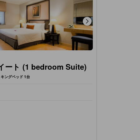
 (1 bedroom Suite)
キングベッド 1台