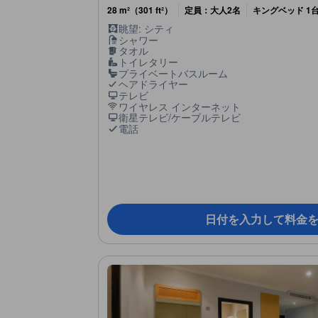
28 m²（301 ft²）
定員：大人2名
キングベッド 1
眺望: シティ
シャワー
タオル
トイレタリー
プライベートバスルーム
ヘアドライヤー
テレビ
ワイヤレス インターネット
衛星テレビ/ケーブルテレビ
電話
日付を入力して料金