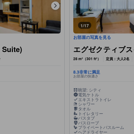
1/17
お部屋の写真を見る
uite)
エグゼクティブスイート 
台
28 m²（301 ft²）
定員：大人2名
8.3
非常に満足
お部屋の快適さ
眺望: シティ
電気ケトル
エキストラトイレ
シャワー
タオル
トイレタリー
バスタブ
バスローブ
プライベートバスルーム
ヘアドライヤー