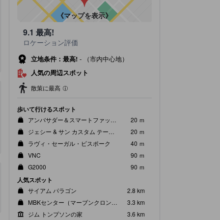
•
最寄の駅：BTS アソーク駅（距離0.22km）
《マップを表示》
9.1
最高!
ロケーション評価
立地条件：最高!
-
（市内中心地）
人気の周辺スポット
散策に最高
歩いて行けるスポット
アンバサダー＆スマートファッション
20 ｍ
ジェシー & サン カスタム テーラー
20 ｍ
ラヴィ・セーガル・ビスポーク
40 ｍ
VNC
90 ｍ
G2000
90 ｍ
人気スポット
サイアム パラゴン
2.8 km
MBKセンター（マーブンクロンセンター）
3.3 km
ジム トンプソンの家
3.6 km