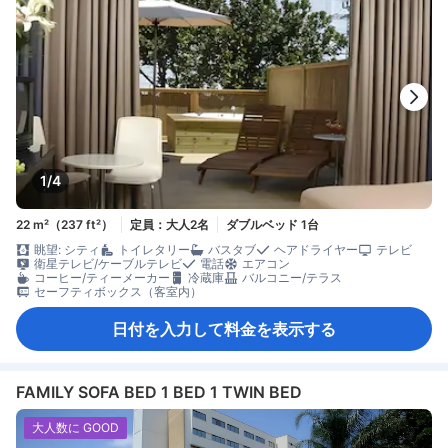
1/4
22 m²（237 ft²）
定員：大人2名
ダブルベッド 1台
眺望: シティ
トイレタリー
バスタブ
ヘアドライヤー
テレビ
衛星テレビ/ケーブルテレビ
電話
エアコン
コーヒー/ティーメーカー
冷蔵庫
バルコニー/テラス
セーフティボックス（客室内）
日付を入力して料金を表示する
FAMILY SOFA BED 1 BED 1 TWIN BED
大人数に GOOD