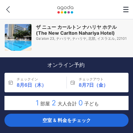
ザ ニュー カールトン ナハリヤ ホテル
(The New Carlton Nahariya Hotel)
Ga'aton 23, ナハリヤ, ナハリヤ, 北部, イスラエル, 22101
オンライン予約
チェックイン
チェックアウト
8月6日（木）
8月7日（金）
1
2
0
部屋
大人合計
子ども
空室 & 料金をチェック