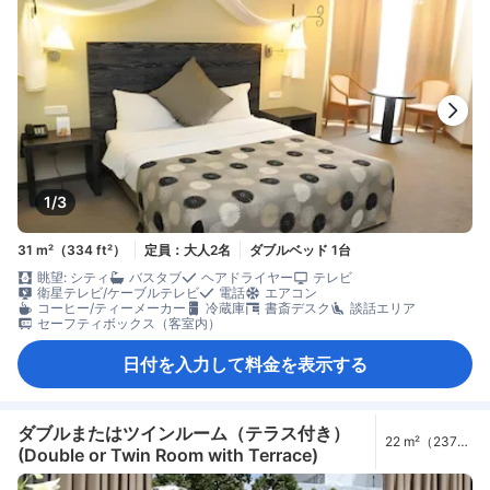
1/3
31 m²（334 ft²）
定員：大人2名
ダブルベッド 1台
眺望: シティ
バスタブ
ヘアドライヤー
テレビ
衛星テレビ/ケーブルテレビ
電話
エアコン
コーヒー/ティーメーカー
冷蔵庫
書斎デスク
談話エリア
セーフティボックス（客室内）
日付を入力して料金を表示する
ダブルまたはツインルーム（テラス付き）
22 m²（237
(Double or Twin Room with Terrace)
ft²）