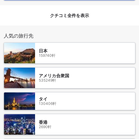
健康やリフレッシュを重視する方に最適な選択肢です。
クチコミ全件を表示
至れり尽くせりの便利設備が揃ったザ ニュー カールトン ナハ
リヤ ホテル
人気の旅行先
ザ ニュー カールトン ナハリヤ ホテルは、快適な滞在をお約
束するさまざまな便利設備を提供しています。24時間ルーム
サービスでは、いつでもお部屋でお食事をお楽しみいただけ
日本
ます。また、宿泊者の洗濯物をお預かりし、迅速に仕上げる
159740軒
ランドリーサービスもご利用いただけます。さらに、お部屋
での食事やドリンクの注文も可能なルームサービスが用意さ
れています。コンシェルジュは、観光情報やレストラン予約
アメリカ合衆国
など、お客様のさまざまな要望にお応えします。公共エリア
535249軒
でのWi-Fiも利用でき、インターネットに接続して情報をチェ
ックすることができます。喫煙エリアも指定されており、喫
タイ
煙者の方も快適にお過ごしいただけます。全客室で無料のWi-
130406軒
Fiも提供されており、快適なインターネット環境をお楽しみい
ただけます。さらに、ドライクリーニングサービスやエクス
プレスチェックイン/チェックアウト、荷物預かり、毎日のハ
香港
ウスキーピングなど、さまざまなサービスがご利用いただけ
2690軒
ます。