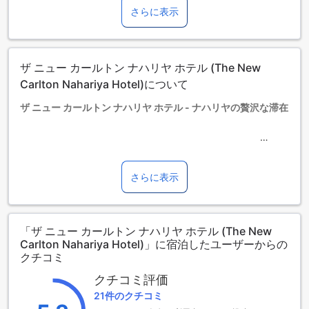
0～18歳までのお子さま
さらに表示
添い寝の場合は宿泊無料です。
エキストラベッドの追加可否は、ルームタイプにより異なり
ます。各ルームタイプ欄の記載をお確かめください。ルーム
タイプの欄にエキストラベッド追加のオプションが提示され
ザ ニュー カールトン ナハリヤ ホテル (The New
ていない場合は、エキストラベッドの追加はできません。
【ご注意】6部屋以上をご予約の場合は、異なるご予約条件や
Carlton Nahariya Hotel)について
追加料金が適用されることがありますのでご了承ください。
ザ ニュー カールトン ナハリヤ ホテル - ナハリヤの贅沢な滞在
ザ ニュー カールトン ナハリヤ ホテルは、イスラエルのナハ
リヤに位置する贅沢なホテルです。このホテルは、190室の客
室を提供しており、快適な滞在をお約束します。チェックア
さらに表示
ウトは午前11時まで可能であり、チェックインは午後3時から
利用できます。また、このホテルでは、0歳から18歳までのお
子様を無料でご宿泊いただけますので、ご家族連れにも最適
「ザ ニュー カールトン ナハリヤ ホテル (The New
です。ザ ニュー カールトン ナハリヤ ホテルでの滞在は、贅
Carlton Nahariya Hotel)」に宿泊したユーザーからの
沢で快適な体験を提供します。
クチコミ
至福の娯楽施設を満喫するザ ニュー カールトン ナハリヤ ホテ
クチコミ評価
ル
21件のクチコミ