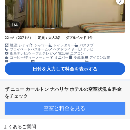
1/4
22 m²（237 ft²）
定員：大人2名
ダブルベッド 1台
眺望: シティ
シャワー
トイレタリー
バスタブ
プライベートバスルーム
ヘアドライヤー
テレビ
衛星テレビ/ケーブルテレビ
電話
エアコン
コーヒー/ティーメーカー
ミニバー
冷蔵庫
アイロン設備
クローゼット
セーフティボックス（客室内）
禁煙
日付を入力して料金を表示する
ザ ニュー カールトン ナハリヤ ホテルの空室状況 & 料金
をチェック
空室と料金を見る
よくあるご質問