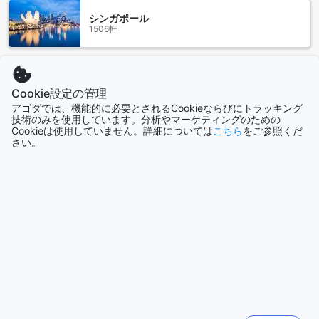
便利な交通施設を提供するザ ニュー カールトン ナハリヤ ホテ
シンガポール
ル
1506軒
ザ ニュー カールトン ナハリヤ ホテルは、交通施設の面でも
お客様の利便性を追求しています。ホテルでは、観光ツアー
もっと見る
の手配をお手伝いしており、ナハリヤの魅力的な観光スポッ
Cookie設定の管理
トを思う存分楽しむことができます。また、ホテル内には駐
全て表示
車場も完備されており、お客様の車を安心してお預けいただ
アゴダでは、機能的に必要とされるCookieならびにトラッキング
技術のみを使用しています。分析やマーケティングのための
けます。さらに、駐車場は無料でご利用いただけますので、
Cookieは使用していません。詳細については
こちら
をご参照くだ
今話題の都市
お車でお越しのお客様にとっても大変便利です。
さい。
ザ ニュー カールトン ナハリヤ ホテルのダイニング施設
ハノイ
ベトナム
ザ ニュー カールトン ナハリヤ ホテルでは、お客様の快適な
滞在をサポートするためにさまざまなダイニング施設をご用
意しております。まずは、24時間ルームサービスがご利用い
香港
ただけます。いつでもお部屋で美味しい食事を楽しむことが
香港
できます。また、ホテル内にはカフェもありますので、軽食
やコーヒーをお楽しみいただけます。さらに、レストランも
ございますので、多彩な料理をお楽しみいただけます。お部
札幌
屋でゆっくりとお食事を楽しみたい方には、お部屋へのルー
日本
ムサービスもご利用いただけます。毎日のハウスキーピング