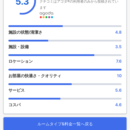
5.3
クチコミはアゴダ®の利用者のみから投稿されてい
ザ ニュー カールトン ナハリヤ ホテルでは、多彩なエンター
ます
テイメント施設をご用意しております。まずは、ショップで
お買い物を楽しんでいただくことができます。ホテル内のバ
ーでは、美味しいお酒を楽しみながらくつろぎのひと時をお
過ごしいただけます。マッサージやホットタブ、サウナ、ス
パなどの施設では、心身をリラックスさせることができま
施設の状態/清潔さ
4.8
す。広々とした庭園では、自然の美しさを感じながら散策す
ることができます。また、共用ラウンジ/テレビエリアでは、
施設・設備
3.5
他のゲストとの交流を楽しむことができます。ザ ニュー カー
ルトン ナハリヤ ホテルで、至福の時間をお過ごしください。
ロケーション
7.6
スポーツ施設充実のザ ニュー カールトン ナハリヤ ホテル
お部屋の快適さ・クオリティ
10
ザ ニュー カールトン ナハリヤ ホテルは、スポーツ愛好家に
とって理想的な宿泊先です。室内プールをはじめ、フィット
ネスセンター、屋外プールなど、充実したスポーツ施設が提
サービス
5.6
供されています。室内プールでは、快適な環境の中で泳ぐこ
とができ、リラックスした時間を過ごすことができます。ま
コスパ
4.6
た、フィットネスセンターでは最新のトレーニング機器を備
えており、健康や美容への意識が高い方におすすめです。さ
らに、屋外プールでは、美しい景色を眺めながら水泳を楽し
ルームタイプ&料金一覧へ戻る
むことができます。ザ ニュー カールトン ナハリヤ ホテルで
は、スポーツを楽しむための施設が充実しており、滞在中に