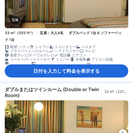
1/4
33 m²（355 ft²）
定員：大人4名
ダブルベッド 1台 & ソファーベッ
ド 1台
眺望: シティ
シャワー
トイレタリー
バスタブ
プライベートバスルーム
ヘアドライヤー
テレビ
衛星テレビ/ケーブルテレビ
電話
エアコン
コーヒー/ティーメーカー
ミニバー
冷蔵庫
アイロン設備
クローゼット
セーフティボックス（客室内）
禁煙
日付を入力して料金を表示する
ダブルまたはツインルーム (Double or Twin
22 m²（237
Room)
ft²）