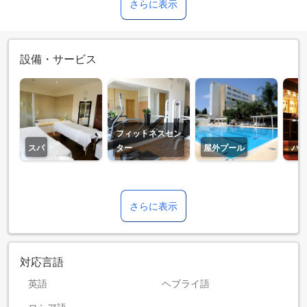
さらに表示
設備・サービス
フィットネスセン
スパ
ター
屋外プール
バ
さらに表示
対応言語
英語
ヘブライ語