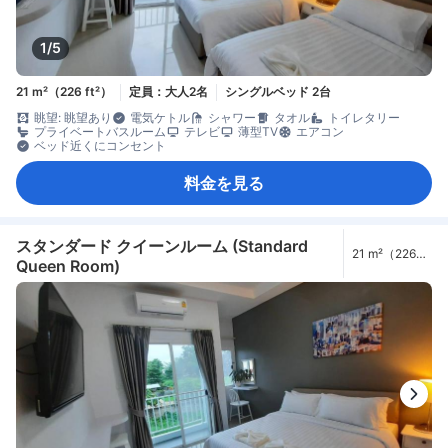
1/5
21 m²（226 ft²）
定員：大人2名
シングルベッド 2台
眺望: 眺望あり
電気ケトル
シャワー
タオル
トイレタリー
プライベートバスルーム
テレビ
薄型TV
エアコン
ベッド近くにコンセント
料金を見る
スタンダード クイーンルーム (Standard
21 m²（226
Queen Room)
ft²）