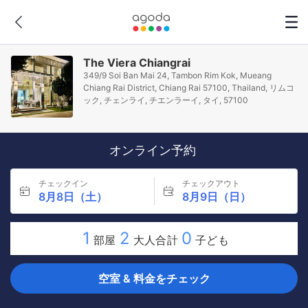
The Viera Chiangrai
349/9 Soi Ban Mai 24, Tambon Rim Kok, Mueang
Chiang Rai District, Chiang Rai 57100, Thailand, リムコ
ック, チェンライ, チエンラーイ, タイ, 57100
オンライン予約
チェックイン
チェックアウト
8月8日（土）
8月9日（日）
1
2
0
部屋
大人合計
子ども
空室 & 料金をチェック