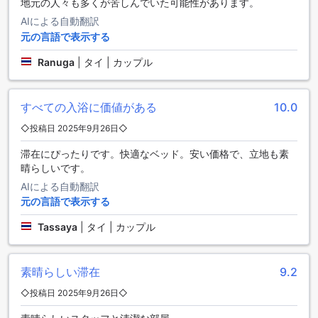
ザ・ヴィエラ・チェンライでは、快適さとスタイルを兼ね備
地元の人々も多くが苦しんでいた可能性があります。
えた魅力的な客室をご用意しています。スタンダードクイー
AIによる自動翻訳
ンルームは、21平方メートルの広さを誇り、心地よいクイー
元の言語で表示する
ンベッドが一つ配置されています。このお部屋は、ビジネス
や観光での滞在に最適で、リラックスしたひとときを提供し
Ranuga
|
タイ | カップル
ます。一方、スタンダードツインルームも同じく21平方メー
トルの広さで、2つのシングルベッドが備えられています。友
人や家族との旅行にぴったりのこのお部屋は、快適な睡眠を
すべての入浴に価値がある
10.0
約束します。
アゴダを通じてこれらの客室を予約することで、最良の価格
◇投稿日 2025年9月26日◇
での宿泊が可能となります。簡単でストレスのない予約体験
滞在にぴったりです。快適なベッド。安い価格で、立地も素
を提供するアゴダなら、手間をかけずに理想の滞在を実現で
晴らしいです。
きます。ザ・ヴィエラ・チェンライでの素敵なひとときを、
ぜひアゴダでご予約ください。
AIによる自動翻訳
元の言語で表示する
リムコックの魅力と自然の美しさ
Tassaya
|
タイ | カップル
リムコックは、チェンライの美しい自然が広がるエリアで、
訪れる人々に心を奪う魅力があります。周囲には、緑豊かな
山々や清らかな川が流れ、まるで絵画のような風景が広がっ
素晴らしい滞在
9.2
ています。この地域は、特にハイキングやバードウォッチン
◇投稿日 2025年9月26日◇
グを楽しむ人々にとって理想的な場所で、豊かな生態系が息
づいています。リムコックの静けさは、日常の喧騒から離