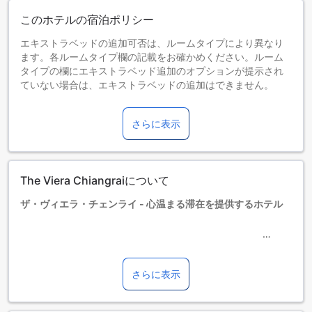
このホテルの宿泊ポリシー
エキストラベッドの追加可否は、ルームタイプにより異なり
ます。各ルームタイプ欄の記載をお確かめください。ルーム
タイプの欄にエキストラベッド追加のオプションが提示され
ていない場合は、エキストラベッドの追加はできません。
【ご注意】6部屋以上をご予約の場合は、異なるご予約条件や
追加料金が適用されることがありますのでご了承ください。
さらに表示
The Viera Chiangraiについて
ザ・ヴィエラ・チェンライ - 心温まる滞在を提供するホテル
タイの美しいチェンライに位置するザ・ヴィエラ・チェンラ
イは、訪れるすべてのゲストに心温まる滞在を提供する理想
的なホテルです。チェックインは午後2時から可能で、チェッ
さらに表示
クアウトは正午12時までと、旅行者にとって便利な時間設定
がされています。観光やビジネスでの滞在に最適なこのホテ