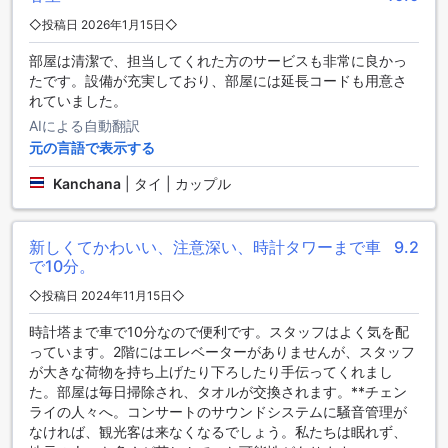
提供しています。また、無料の駐車場を完備しており、車で
◇投稿日 2026年1月15日◇
のアクセスも安心です。必要に応じて車のレンタルサービス
もご利用いただけるため、自由に周辺の観光スポットを巡る
部屋は清潔で、担当してくれた方のサービスも非常に良かっ
ことができます。これらの充実した交通設備により、便利で
たです。設備が充実しており、部屋には延長コードも用意さ
ストレスフリーな滞在をお楽しみください。
れていました。
AIによる自動翻訳
The Viera Chiangraiの客室設備
元の言語で表示する
The Viera Chiangraiでは、快適な滞在を提供するために、充
Kanchana
|
タイ | カップル
実した客室設備を整えています。各客室には最新のテレビが
備え付けられており、リラックスしたひとときをお楽しみい
ただけます。お好きな番組を見ながら、旅の疲れを癒してく
新しくてかわいい、注意深い、時計タワーまで車
9.2
ださい。
で10分。
また、バルコニーやテラスが付いている客室では、チェンラ
イの美しい景色を眺めながら、ゆったりとした時間を過ごす
◇投稿日 2024年11月15日◇
ことができます。無料のボトルウォーターや冷蔵庫も完備さ
れているため、いつでもお飲み物を楽しむことができ、快適
時計塔まで車で10分なので便利です。スタッフはよく気を配
な滞在をサポートします。さらに、アメニティとして用意さ
っています。2階にはエレベーターがありませんが、スタッフ
れたトイレタリーやタオルも、心地よい滞在を演出します。
が大きな荷物を持ち上げたり下ろしたり手伝ってくれまし
た。部屋は毎日掃除され、タオルが交換されます。**チェン
ザ・ヴィエラ・チェンライの客室オファリング
ライの人々へ。コンサートのサウンドシステムに騒音管理が
なければ、観光客は来なくなるでしょう。私たちは眠れず、