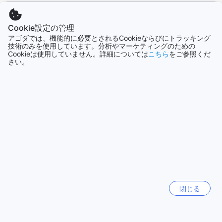
イテッドスタジアム・オブ・チェンライでは、スポーツイベ
セブ
ントを観戦することもできます。これらの魅力的な名所を訪
フィリピン
Cookie設定の管理
れることで、チェンライの豊かな文化と歴史を深く味わうこ
アゴダでは、機能的に必要とされるCookieならびにトラッキング
とができるでしょう。
技術のみを使用しています。分析やマーケティングのための
Cookieは使用していません。詳細については
こちら
をご参照くだ
周辺のレストラン
ソウル
さい。
韓国
The Viera Chiangraiの周辺には、食通を唸らせる多彩なレス
トランが揃っています。まず、リラックスした雰囲気の中で
美味しいコーヒーやビストロ料理が楽しめる「チヴィット タ
済州（チェジュ）
韓国
マ ダ コーヒー ハウス&ビストロ」。続いて、地元の新鮮な食
材を使用した伝統的なタイ料理が堪能できる「Ake Ocha
Restaurant」。さらに、インドの風味を楽しむことができる
パタヤ
「Hotel Anandha Bhavan」では、特にスパイシーなカレーが
タイ
評判です。また、シーフード好きには「Lab Pa Lai」が絶品
の海の幸を提供し、アジア料理を満喫できる「OSHINEI
Chiang Rai」も見逃せません。カジュアルで楽しい食事を楽
バリ島
インドネシア
しむなら「SABROSO」や「@Waterside Chiangrai」がオス
スメです。最後に、素晴らしい景色を眺めながら食事ができ
閉じる
る「Horizon : Cafe & Restaurant」や「At Waterside」、そし
もっと見る
て「Manorom」で、心温まるひとときを過ごすことができま
す。