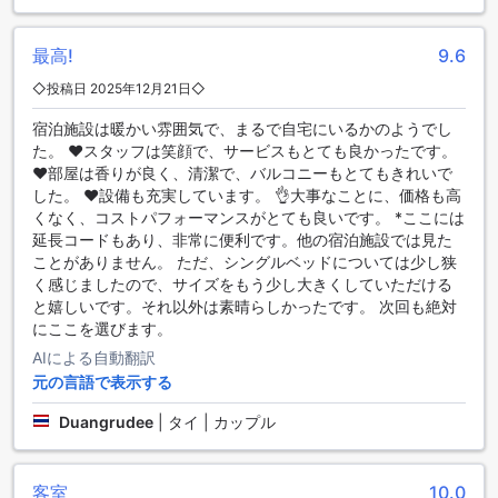
テイメントをお楽しみください。
最高!
9.6
The Viera Chiangraiの便利な施設
◇投稿日 2025年12月21日◇
The Viera Chiangraiでは、快適な滞在をサポートするための
宿泊施設は暖かい雰囲気で、まるで自宅にいるかのようでし
便利な施設が充実しています。特に、全客室に無料のWi-Fiが
た。 ❤️スタッフは笑顔で、サービスもとても良かったです。
完備されており、ゲストはプライベートな空間でインターネ
❤️部屋は香りが良く、清潔で、バルコニーもとてもきれいで
ットを楽しむことができます。旅行の計画を立てたり、友人
した。 ❤️設備も充実しています。 👌大事なことに、価格も高
や家族と連絡を取ったりする際に、ストレスなく利用できる
くなく、コストパフォーマンスがとても良いです。 *ここには
のは大きな魅力です。
延長コードもあり、非常に便利です。他の宿泊施設では見た
さらに、公共エリアでもWi-Fiが利用可能なので、ロビーや共
ことがありません。 ただ、シングルベッドについては少し狭
用スペースでリラックスしながらインターネットにアクセス
く感じましたので、サイズをもう少し大きくしていただける
できます。観光情報を調べたり、SNSで思い出をシェアした
と嬉しいです。それ以外は素晴らしかったです。 次回も絶対
りするのに最適な環境が整っています。The Viera Chiangrai
にここを選びます。
は、ビジネスやレジャーで訪れるすべてのゲストにとって、
便利で快適な滞在を提供する理想的な場所です。
AIによる自動翻訳
元の言語で表示する
便利な交通施設で快適な滞在をサポート
Duangrudee
|
タイ | カップル
The Viera Chiangraiは、ゲストの皆様に快適な滞在をお約束
するために、多彩な交通施設をご用意しています。ツアーの
手配も可能で、地元の魅力を存分に楽しむためのサポートを
客室
10.0