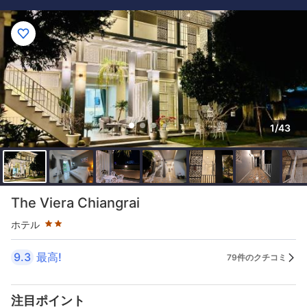
1/43
星評価 2つ星
The Viera Chiangrai
ホテル
9.3
最高!
79件のクチコミ
注目ポイント