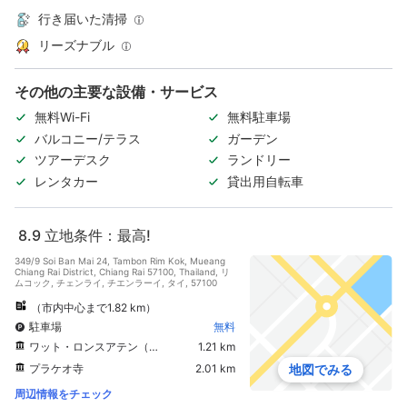
行き届いた清掃
リーズナブル
その他の主要な設備・サービス
無料Wi-Fi
無料駐車場
バルコニー/テラス
ガーデン
ツアーデスク
ランドリー
レンタカー
貸出用自転車
8.9
立地条件：最高!
349/9 Soi Ban Mai 24, Tambon Rim Kok, Mueang
Chiang Rai District, Chiang Rai 57100, Thailand, リ
ムコック, チェンライ, チエンラーイ, タイ, 57100
（市内中心まで1.82 km）
駐車場
無料
ワット・ロンスアテン（ブルーテンプル）
1.21 km
プラケオ寺
2.01 km
地図でみる
周辺情報をチェック