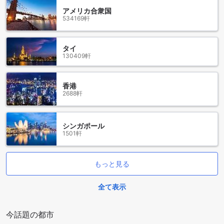
法もあります。そこからは、タクシーを利用してザ・ヴィエ
アメリカ合衆国
ラ・チェンライまでのアクセスが可能です。公共交通機関を
534169軒
利用することで、地元の雰囲気を感じながら移動することが
でき、旅の始まりからチェンライの魅力を楽しむことができ
ます。ザ・ヴィエラ・チェンライは、リラックスできる素晴
タイ
らしい宿泊施設で、旅の疲れを癒すのに最適な場所です。
130409軒
チェンライの魅力を堪能する：ザ・ヴィエラ・チェンライ周
辺の名所
香港
2688軒
ザ・ヴィエラ・チェンライの周辺には、訪れる価値のある素
晴らしい名所が点在しています。まず、ワット・ロンスアテ
ン（ブルーテンプル）は、その美しい青色の外観と独特なデ
シンガポール
ザインで知られています。この寺院は、訪れる人々に深い精
1501軒
神的な体験を提供し、写真愛好家にとっても絶好のスポット
です。寺院の周囲には、静かな庭園が広がっており、心を落
ち着けるひとときを過ごすことができます。
もっと見る
次に、ワットフアイプラカンも見逃せません。この伝統的な
タイの寺院は、地元の人々の信仰の中心地であり、美しい彫
全て表示
刻と豊かな歴史を感じることができます。また、リムコック
パークでは、自然の美しさを楽しみながらリラックスできる
場所として人気です。さらに、地元の市場では、タイの文化
今話題の都市
を体験し、様々な食材や手工芸品を楽しむことができ、ユナ