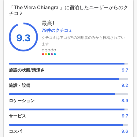
ルは、快適さと利便性を兼ね備えています。
「The Viera Chiangrai」に宿泊したユーザーからのク
ただし、ザ・ヴィエラ・チェンライでは、子供の宿泊に関し
チコミ
て特別なポリシーがあります。お子様は無料での宿泊ができ
ず、追加料金が発生する場合がありますので、家族での旅行
最高!
を計画されている方は、事前にご確認ください。全体とし
79件のクチコミ
て、ザ・ヴィエラ・チェンライは、魅力的なロケーションと
9.3
クチコミはアゴダ®の利用者のみから投稿されてい
快適な宿泊施設を提供し、忘れられない思い出を作るための
完璧な選択肢です。
ます
ザ・ヴィエラ・チェンライのエンターテイメント施設
ザ・ヴィエラ・チェンライでは、心安らぐ庭園が広がってお
施設の状態/清潔さ
9.7
り、ゲストの皆様にリラックスした時間を提供しています。
美しい緑に囲まれたこの庭園は、散策や静かな読書に最適な
施設・設備
9.2
スポットです。色とりどりの花々が咲き誇り、四季折々の自
然の美しさを楽しむことができます。特に朝の光の中での散
歩は、心を癒し、日々のストレスを忘れさせてくれることで
ロケーション
8.9
しょう。
また、庭園内にはゆったりとしたベンチや休憩スペースが設
サービス
9.7
けられており、友人や家族との会話を楽しむのにもぴったり
です。夜になると、庭園は幻想的なライトアップに包まれ、
ロマンチックな雰囲気が漂います。特別なひとときを過ごす
コスパ
9.6
ために、ぜひザ・ヴィエラ・チェンライの庭園でのエンター