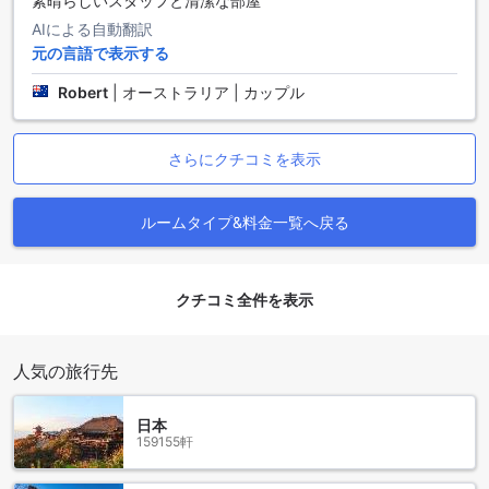
素晴らしいスタッフと清潔な部屋
れ、心身ともにリフレッシュするのに最適です。
AIによる自動翻訳
また、リムコックには地元の文化や伝統を体験できるスポッ
元の言語で表示する
トも点在しています。地元の市場では、新鮮な食材や手作り
の工芸品が並び、訪れる人々にタイの文化を感じさせてくれ
Robert
|
オーストラリア | カップル
ます。さらに、近くには美しい寺院や歴史的な遺跡もあり、
観光スポットとしても魅力的です。リムコックは、自然と文
化が融合した素晴らしい場所で、観光客にとって忘れられな
さらにクチコミを表示
い体験を提供してくれるでしょう。
チェンライ空港からザ・ヴィエラ・チェンライへのアクセス
ルームタイプ&料金一覧へ戻る
チェンライの中心部に位置するザ・ヴィエラ・チェンライへ
は、最寄りの空港であるチェンライ国際空港（CEI）からのア
クセスが非常に便利です。空港を出ると、タクシーや送迎サ
クチコミ全件を表示
ービスが利用可能で、所要時間は約20分程度です。タクシー
は空港のタクシー乗り場で簡単に見つけることができ、運転
手にザ・ヴィエラ・チェンライの住所を伝えると、スムーズ
人気の旅行先
に目的地へ向かうことができます。また、事前にホテルの送
迎サービスを予約することもおすすめで、到着時にスタッフ
日本
が待っていてくれるため、安心して移動できます。
159155軒
さらに、公共交通機関を利用する場合は、空港から市内行き
のバスを利用し、チェンライのバスターミナルで下車する方