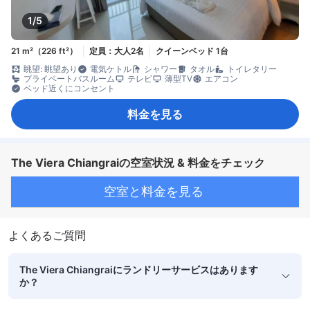
1/5
21 m²（226 ft²）
定員：大人2名
クイーンベッド 1台
眺望: 眺望あり
電気ケトル
シャワー
タオル
トイレタリー
プライベートバスルーム
テレビ
薄型TV
エアコン
ベッド近くにコンセント
料金を見る
The Viera Chiangraiの空室状況 & 料金をチェック
空室と料金を見る
よくあるご質問
The Viera Chiangraiにランドリーサービスはあります
か？