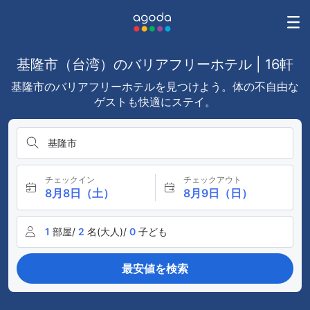
基隆市（台湾）のバリアフリーホテル | 16軒
基隆市のバリアフリーホテルを見つけよう。体の不自由な
ゲストも快適にステイ。
基隆市
チェックイン
チェックアウト
8月8日（土）
8月9日（日）
1
部屋/
2
名(大人)/
0
子ども
最安値を検索