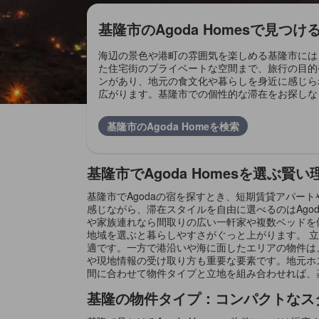
基隆市のAgoda Homesで見つ
海辺の景色や港町の雰囲気を楽しめる基隆市には、
た住宅街のプライベートな空間まで、旅行の目的
ンがあり、地元の食文化や暮らしを身近に感じら
広がります。基隆市での個性的な滞在をお探しなら、
基隆市のAgoda Homeを検索
基隆市でAgoda Homesを選ぶ賢い
基隆市でAgodaの宿を探すとき、短期賃貸アパ
感じながら、滞在スタイルを自由に選べるのはAgo
や家族連れなら間取りの広い一軒家や複数ベッドを
地域を選ぶと暮らしやすさがぐっと上がります。 
適です。一方で港沿いや海に面したエリアの物件は
や現地情報の受け取り方も重要な要素です。地元ホ
間に合わせて物件タイプと立地を組み合わせれば、
基隆の物件タイプ：コンパクトなス