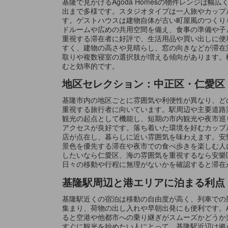
基隆で見かけるAgoda Homesの物件レンジ
出まで多様です。スタジオタイプは一人旅やカップ
す。ゲストハウスは建物自体が古い町屋風のつくり
ドルームや広めの共用空間を備え、食事の準備や子
重視する滞在者に好評で、生活用品や買い出しに便
すく、建物の高さや見晴らし、窓の向きなどが滞在
取りや複数寝室の選択肢が増える傾向があります。
むと効率的です。
地区セレクション：中正区・仁愛区
基隆市内の地区ごとに雰囲気や利便性が異なり、ど
重視する旅行者に向いています。駅周辺や主要道路
観光の起点として機能し、短期の市内観光や夜市巡
アクセスが良好です。落ち着いた環境を好むカップ
店が点在し、暮らしに近い雰囲気を味わえます。安
景色を優先する滞在や夜市での食べ歩きを楽しむ人
したいなら仁愛区、海の雰囲気を重視するなら安樂
日々の移動や行程に無理がないかを確認すると滞在
基隆駅周辺と港エリアに泊まる利点
基隆駅近くの宿泊は移動の自由度が高く、列車での
集まり、荷物の出し入れや早朝出発にも便利です。A
ると空港や他都市への乗り継ぎがスムーズかどうか
すぐに観光を始めたい人にとって、基隆駅近辺は拠