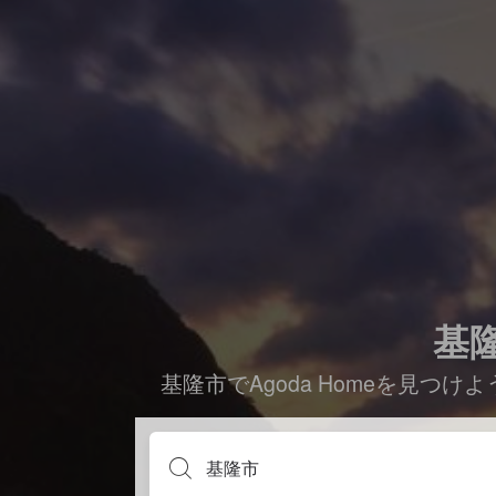
基隆
基隆市でAgoda Homeを見