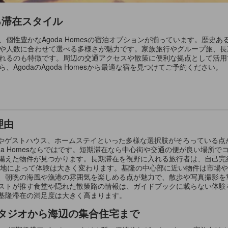
ける滞在スタイル
個性豊かなAgoda Homesの宿泊オプションが揃っています。歴史
や人数に合わせて選べる多様さが魅力です。家族旅行やグループ旅、長
れるのも特徴です。周辺の交通アクセスや散策に便利な拠点として活用
AgodaのAgoda Homesから最適な宿を見つけてご予約ください。
理由
ートやゲストハウス、ホームステイといった多様な選択肢がそろっている
da Homesならではです。短期滞在なら中心街や交通の便が良い場所
備えた物件が見つかります。長期滞在を視野に入れる旅行者は、自己完
立地によって体験は大きく変わります。基隆の中心部に近い物件は市場
、朝晩の海風や漁港の雰囲気を楽しめる点が魅力で、散歩や写真撮影を
ストが推す食堂や隠れた散策路の情報は、ガイドブックに載らない体験
基隆滞在の満足度は大きく高まります。
タジオから海辺の集合住宅まで