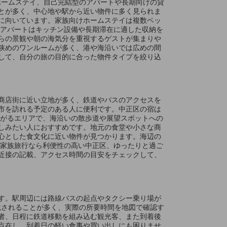
けホームステイ、自己完結型のアパートや長期向けの貸
とが多く、中心地や駅から近い物件に多く見られま
に向いています。家族向けホームステイは複数ベッ
型アパートはキッチン設備や長期滞在に適した収納を
らの景観や朝の海気分を重視するゲストが集まりや
狭めのワンルームが多く、港や海沿いでは広めの間
して、自分の旅の目的に合った物件タイプを絞り込
商店街に近い立地が多く、鉄道やバスのアクセスを
市を訪れる予定のある人に便利です。中正区の宿は
広がるエリアで、海沿いの散歩道や展望スポットへの
しみたい人におすすめです。地元の食堂や小さな商
心とした食文化に近い物件が見つかります。海辺の
、家族旅行なら利便性の高い中正区、ゆったりと過ご
近接の記載、アクセス時間の目安をチェックして、
す。駅周辺には路線バスの起点やタクシー乗り場が
記載されることが多く、実際の所要時間を地図で確認す
者、日程に鉄道移動を組み込む観光客、また到着後
点在し、到着日の軽い食事や買い出しにも困りませ