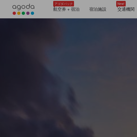
アゴダパック
New!
航空券 + 宿泊
宿泊施設
交通機関