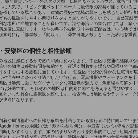
は幅広く、短期賃貸アパートのスタジオ型、伝統的なゲストハウス、家族向
ルに人気で、リビング兼ベッドスペースに最低限の家具が揃っているこ
を残している場合があり、建物の歴史や地域の暮らしを感じたい旅行者
どもの世話をしやすい間取りを探すと見つかりやすいです。 自己完結
利な場所に立地することが多いです。港や海沿いの集合住宅では、窓か
満足度に直結します。物件の典型的な間取りや寝室配置は、中心地では
検索時には「部屋数」「間取り」「滞在可能人数」といった表記を重視
・安樂区の個性と相性診断
の地区に滞在するかで旅の印象は変わります。中正区は交通の結節点や
沿いの物件は移動時間を短縮でき、夜遅く到着する場合や日帰りで他都
りを中心にする旅程に適しています。 仁愛区は比較的静かな住宅街が
ルや滞在中にゆっくり過ごしたい旅行者、写真撮影やウォーキングを楽
樂区は港湾に面したダイナミックな雰囲気が魅力で、魚市場や海鮮を中
には好適です。 それぞれの地区は目的別に相性を考えると選びやすく
区といった具合に選択肢を絞れます。検索時には地区名やランドマーク
が快適になります。
到着や周辺都市への日帰り移動を計画している旅行者に特に向いていま
goda Homesの掲載では「駅から徒歩何分」や最寄りのバス停名が
判断しやすくなります。旅の始まりや終わりを効率的にしたい短期滞在
点としての価値が高い選択肢です。近隣の通りには地元の食堂や商店が