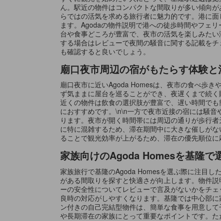
ん。駅近の物件はコンパクトな間取りが多い傾向が
らではの活気を求める旅行者に魅力的です。港に面
ます。Agodaの物件説明で港への徒歩時間やフ
台や食事どころが豊富で、夜市の活気を楽しみたい
する場合はレビューで夜間の騒音に関する記載をチ
も確認すると良いでしょう。
廟口夜市周辺の宿がもたらす体験と
廟口夜市に近いAgoda Homesは、夜市の食
ず気ままに屋台を巡ることができ、夜遅くまで続く
近くの物件は飲食の選択肢が豊富で、遅い時間でも
におすすめです。\n\n一方で夜市近接の宿には
ります。夜市が開く時間帯には周辺の通りが歩行者
に特に混雑するため、滞在期間中に大きな催しがな
ることで観光効率が上がるため、滞在の優先順位に
家族向けのAgoda Homesを基隆
家族旅行で基隆のAgoda Homesを選ぶ際に
がある間取りを探すと快適さが向上します。物件説
ーの安全性についてレビューで言及がないかをチェ
良時の対応がしやすくなります。基隆では中心部に
ン付きの自己完結型物件は、簡単な食事を用意して
や長期滞在の家族にとって重要なポイントです。た