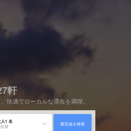
27軒
して、快適でローカルな滞在を満喫。
人1 名
最安値を検索
 部屋