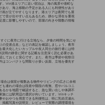
。\n\n港エリアに近い宿泊は、海の風景や港町な
があり、海上移動の予定がある人にも利便性があり
の計画が立てやすくなります。港エリアは夜間でも屋
どで音が出やすい点もあるため、静かな滞在を重視
足度に影響しやすいので、部屋の向きや階数の情報
いてすぐに夜市に行ける立地なら、夕食の時間を気にせ
りの交差点名」などの表記を確認しましょう。夜市
を最大化したいカップルや友人同士の旅行者には特
物件説明の静音に関する記載を注意深く読む必要があ
認しておくと安心です。また、夜市は季節や祝祭日
件はコンパクトな間取りが多い反面、立地を優先す
する場合は個室が複数ある物件やリビングの広さに余裕
ども連れの場合は段差や階段の有無、窓やバルコニ
あるかを地図で確認すると、急な買い出しや体調不
族には駅周辺の選択が向いています。\n\nキッチ
事やおやつを用意できる利便性は、特に乳幼児連れ
、掲載写真や説明文、レビューで実際の調理環境を