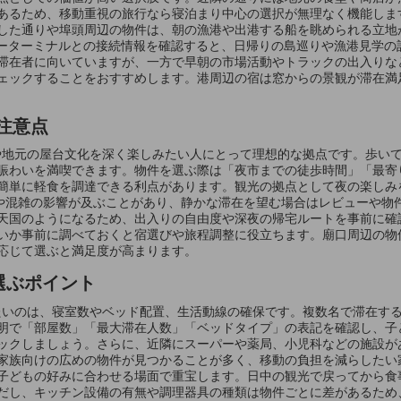
あるため、移動重視の旅行なら寝泊まり中心の選択が無理なく機能します
した通りや埠頭周辺の物件は、朝の漁港や出港する船を眺められる立地
ェリーターミナルとの接続情報を確認すると、日帰りの島巡りや漁港見学
滞在者に向いていますが、一方で早朝の市場活動やトラックの出入りな
ェックすることをおすすめします。港周辺の宿は窓からの景観が滞在満
注意点
べ歩きや地元の屋台文化を深く楽しみたい人にとって理想的な拠点です。歩
賑わいを満喫できます。物件を選ぶ際は「夜市までの徒歩時間」「最寄
簡単に軽食を調達できる利点があります。観光の拠点として夜の楽しみ
騒音や混雑の影響が及ぶことがあり、静かな滞在を望む場合はレビューや
天国のようになるため、出入りの自由度や深夜の帰宅ルートを事前に確
いか事前に調べておくと宿選びや旅程調整に役立ちます。廟口周辺の物
応じて選ぶと満足度が高まります。
で選ぶポイント
注目したいのは、寝室数やベッド配置、生活動線の確保です。複数名で滞在
明で「部屋数」「最大滞在人数」「ベッドタイプ」の表記を確認し、子
ックしましょう。さらに、近隣にスーパーや薬局、小児科などの施設が
家族向けの広めの物件が見つかることが多く、移動の負担を減らしたい家
子どもの好みに合わせる場面で重宝します。日中の観光で戻ってから食
だし、キッチン設備の有無や調理器具の種類は物件ごとに差があるため