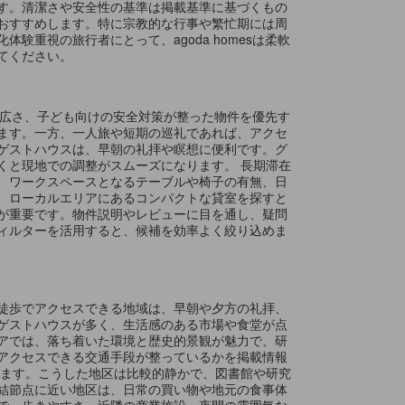
す。清潔さや安全性の基準は掲載基準に基づくもの
おすすめします。特に宗教的な行事や繁忙期には周
重視の旅行者にとって、agoda homesは柔軟
てください。
グの広さ、子ども向けの安全対策が整った物件を優先す
ます。一方、一人旅や短期の巡礼であれば、アクセ
ゲストハウスは、早朝の礼拝や瞑想に便利です。グ
くと現地での調整がスムーズになります。 長期滞在
、ワークスペースとなるテーブルや椅子の有無、日
、ローカルエリアにあるコンパクトな貸室を探すと
が重要です。物件説明やレビューに目を通し、疑問
ィルターを活用すると、候補を効率よく絞り込めま
徒歩でアクセスできる地域は、早朝や夕方の礼拝、
ゲストハウスが多く、生活感のある市場や食堂が点
アでは、落ち着いた環境と歴史的景観が魅力で、研
アクセスできる交通手段が整っているかを掲載情報
します。こうした地区は比較的静かで、図書館や研究
結節点に近い地区は、日常の買い物や地元の食事体
で、歩きやすさ、近隣の商業施設、夜間の雰囲気な