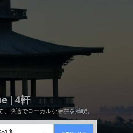
 | 4軒
して、快適でローカルな滞在を満喫。
人1 名