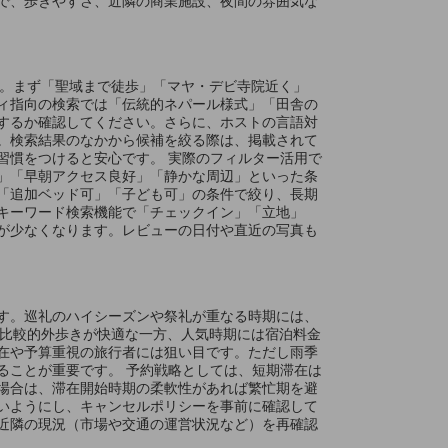
です。まず「聖域まで徒歩」「マヤ・デビ寺院近く」
ィ指向の検索では「伝統的ネパール様式」「田舎の
するか確認してください。さらに、ホストの言語対
。検索結果のなかから候補を絞る際は、掲載されて
習慣をつけると安心です。 実際のフィルター活用で
」「早朝アクセス良好」「静かな周辺」といった条
「追加ベッド可」「子ども可」の条件で絞り、長期
キーワード検索機能で「チェックイン」「立地」
が少なくなります。レビューの日付や直近の写真も
す。巡礼のハイシーズンや祭礼が重なる時期には、
して比較的外歩きが快適な一方、人気時期には宿泊料金
在や予算重視の旅行者には狙い目です。ただし雨季
ることが重要です。 予約戦略としては、短期滞在は
場合は、滞在開始時期の柔軟性があれば繁忙期を避
いようにし、キャンセルポリシーを事前に確認して
近隣の現況（市場や交通の運営状況など）を再確認