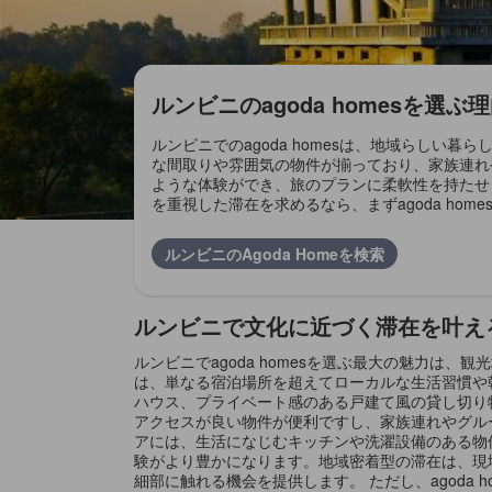
ルンビニのagoda homesを選ぶ
ルンビニでのagoda homesは、地域らし
な間取りや雰囲気の物件が揃っており、家族連れ
ような体験ができ、旅のプランに柔軟性を持たせ
を重視した滞在を求めるなら、まずagoda h
ルンビニのAgoda Homeを検索
ルンビニで文化に近づく滞在を叶えるa
ルンビニでagoda homesを選ぶ最大の魅力
は、単なる宿泊場所を超えてローカルな生活習慣や
ハウス、プライベート感のある戸建て風の貸し切り
アクセスが良い物件が便利ですし、家族連れやグル
アには、生活になじむキッチンや洗濯設備のある物
験がより豊かになります。地域密着型の滞在は、現
細部に触れる機会を提供します。 ただし、agod