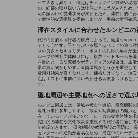
って大きく異なり、例えばチェックイン方法や現地
の、細部の取り扱い方は物件ごとに差があるため、
辺の賑わいや交通状況が変わるため、滞在目的に合わ
で個性的な選択肢を提供しますが、事前の情報確認
滞在スタイルに合わせたルンビニの
旅行の目的や同行者の構成によって、最適なagod
ると安心です。子どもがいる場合はベッドの追加対
スの良さとセキュリティ、ホストの対応の早さが重
ループや巡礼団体向けには、複数ベッドルームを備
を目的とする研究者やボランティアの場合は、生活
常の買い物がしやすい近隣環境かどうかを重視して
費用対効果が良くなります。価格だけでなく、治安
点はホストに事前に問い合わせる習慣をつけると、
す。
聖地周辺や主要地点への近さで選ぶ
ルンビニ周辺には、聖域や考古学遺跡、研究機関の
巡礼行事に参加しやすく、散策や写真撮影の拠点と
在していることが多いので、ローカルな食体験を求
究目的の滞在や文化散策を重視する旅行者に適して
で確認できます。 研究機関や教育施設の周辺は、
センターへの通勤が容易なため、滞在中のルーチン
験を重視する旅行者におすすめです。地区ごとの物