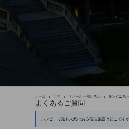
ホーム
>
世界
>
ネパール 一般ホテル
>
ルンビニ県 
よくあるご質問
ルンビニで最も人気のある宿泊施設はどこです