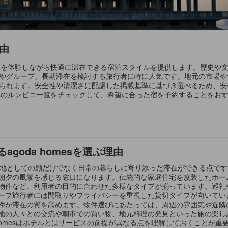
理由
い暮らしを体験しながら快適に滞在できる宿泊スタイルを提供します。歴史
やグループ、長期滞在を検討する旅行者に特に人気です。地元の市場や
られます。安全性や清潔さに配慮した掲載基準に基づき選べるため、安
omesのルンビニ一覧をチェックして、希望に合った宿を予約することをお
goda homesを選ぶ理由
は、観光地としての顔だけでなく日常の暮らしに寄り添った滞在ができる点
朝夕の風景を感じる窓口になります。伝統的な家庭住宅を改装したホー
物件など、利用者の目的に合わせた多様なタイプが揃っています。巡礼
ープ旅行者には間取りやプライバシーを重視した貸切タイプが向いてい
件が滞在の質を高めます。物件選びにあたっては、周辺の雰囲気や近隣
地の人々との交流や朝市での買い物、地元料理の発見といった旅の楽し
a homesはホテルとはサービスの前提が異なる点を理解しておくことが