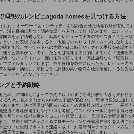
。
想のルンビニagoda homesを見つける方法
率よく探すには、キーワードとエンティティを組み合わせた検索戦略が有効
ど、滞在目的に基づく明確な語句を入力して絞り込みます。エンティテ
雰囲気を示す語句も使い、写真やレビューで実際の物件スタイルと一致
」といった表現で検索すると、現地でのやり取りがスムーズになります
や研究施設、マーケットへの実際の徒歩時間やアクセス手段を確認する
に使うと効率が良いです。たとえば巡礼を主目的にするなら「徒歩圏内
貸切」などプライバシー面の条件で絞ります。家族旅行なら「寝室数」
」でフィルタリングします。宿泊候補を数件に絞ったら、レビュー内の
声を素早く抽出し、項目ごとに評価の高い物件を優先候補にすると失敗
することを忘れないでください。
ングと予約戦略
るため、訪問時期によって予約の取りやすさや選択肢が大きく変わりま
る傾向があるため、数ヶ月前からの早めの手配が安心です。乾季は観光に適
があります。逆に雨季は訪問者が減るため選択肢が増えやすく、長期滞
地交通の遅延が発生しやすい点を考慮してスケジュールに余裕を持たせ
数ヶ月前から候補を押さえることを推奨します。長期滞在や研究目的の
また、早期予約で表示されるプロモーションや長期滞在割引を見逃さな
が近づいた段階でホストと連絡を取り、到着時間やチェックイン方法、
や悪天候に備え、主要な移動日は余裕を持って計画しましょう。