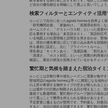
ど自分の優先順位を明確にして選ぶと良いでしょう
検索フィルターとエンティティ活用で理
ルンビニで自分に合ったagoda homesを効
「研究機関近接」「家族向け」「長期滞在割引」な
ホームステイ」「ゲストハウス村」といった造形や
応を重視する場合は「多言語ホスト」「英語対応可
いる地図上の位置情報と説明文を突き合わせ、聖地
は、滞在の優先事項に応じて絞り込み条件を段階的
件を最初に設定し、次に「プライベートルーム」「
滞在者は「キッチンあり」「洗濯設備」「割引あり
「清潔さ」「ホスト対応」といった実際の利用者の
確認し、最近の状況が反映されているかをチェック
繁忙期と気候を踏まえた宿泊タイミ
ルンビニは宗教行事や巡礼シーズンに需要が集中す
聖域周辺のagoda homesは早々に満室にな
の上昇や希望する物件タイプの空きが限られること
には屋外での行動が制限される日が増えること、現
最低でも数週間前、繁忙期やグループ旅行の場合は
けて選ぶことで費用を抑えられる場合があります。
予定変更に備えるのが賢明です。予約後も、到着日
すると、当日の混乱を回避できます。繁忙期の混雑