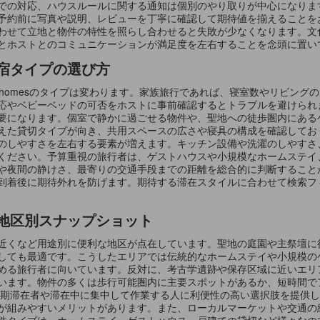
での対応、ハウスルールに関する通知は個別のやり取りが中心になりま
予約前に写真や説明、レビューを丁寧に確認して期待値を揃えることを
せて立地と物件の特性を照らし合わせると失敗が少なくなります。文化体験
とホストとのコミュニケーションが満足度を左右することを念頭に置い
宿タイプの選び方
a homesのタイプは変わります。家族旅行であれば、寝室数やリビン
応やベビーベッドの可否をホストに事前確認するとトラブルを避けられ
要になります。個室で静かに過ごせる物件や、聖地への徒歩圏内にある
えた貸切タイプが向き、共用スペースの広さや寝具の構成を確認してお
のしやすさを左右する要素が増えます。キッチン設備や洗濯のしやすさ
ください。予算重視の旅行者は、ゲストハウスや小規模なホームステイ
や夜間の静けさ、最寄りの交通手段までの距離を総合的に判断すること
到着後に期待外れを防げます。期待する滞在スタイルに合わせて検索フ
地区別スナップショット
近くなど用途別に便利な地区が点在しています。聖地の庭園や主祭壇に
しても最適です。こうしたエリアでは伝統的なホームステイや小規模の
める旅行者に向いています。反対に、考古学遺跡や保存区域に近いエリ
います。物件の多くは歩行可能圏内に主要スポットがあるか、短時間で
長期滞在者や滞在中に集中して作業する人に利便性の高い選択肢を提供
が組みやすいメリットがあります。また、ローカルマーケットや交通の
件タイプは、ホームステイ、ゲストハウス、戸建ての貸切など様々なの