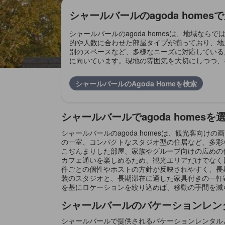
シャールバールのagoda home
シャールバールのagoda homesは、地域
的や人数に合わせた部屋タイプが揃っており、地
別のスペースなど、多様なニーズに対応している
に向いています。現地の雰囲気を大切にしつつ、
シャールバールのAgoda Homeを検索
シャールバールでagoda home
シャールバールのagoda homesは、観光客
の一室、コンパクトなスタジオ型の住居など、多彩
こぢんまりした部屋、家族やグループ向けの広めの
カフェ通いを楽しめるため、観光エリアだけでなく日
件ごとの個性やホストの方針が反映されやすく、長
装のスタジオと、長期滞在に適した家具付きの一軒
を基にロケーションを絞り込めば、移動の手間を減
シャールバールのバケーションレン
シャールバールで提供されるバケーションレンタル