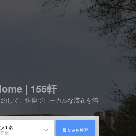
e | 156軒
を予約して、快適でローカルな滞在を満
人1 名
最安値を検索
 部屋