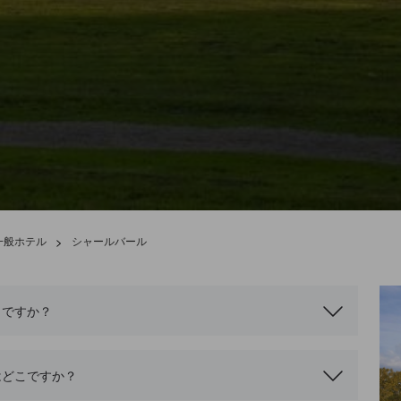
一般ホテル
>
シャールバール
こですか？
はどこですか？