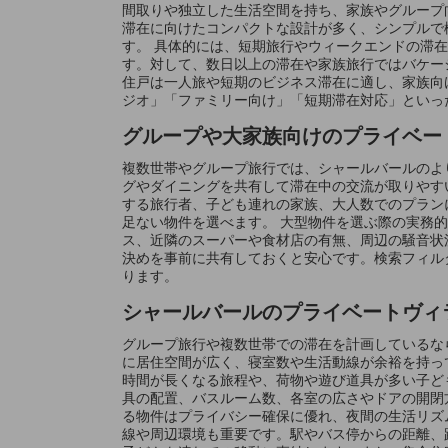
間取りや独立した生活空間を持ち、家族やグループ
滞在に向けたコンパクトな設計が多く、シンプルで
す。 具体的には、短期旅行やウィークエンドの滞
す。対して、数日以上の滞在や家族旅行ではバケー
住戸は一人旅や短期のビジネス滞在に適し、家族向
ジオ」「ファミリー向け」「短期滞在対応」といっ
グループや大家族向けのプライベー
複数世帯やグループ旅行では、シャールバールのより
グやダイニングを共有して滞在中の交流が取りやす
する旅行者、子ども連れの家族、大人数でのプラン
足ない物件を選べます。 大型物件を選ぶ際の実務
ス、近隣のスーパーや食材店の有無、周辺の騒音状
決めを事前に共有しておくと安心です。検索フィル
ります。
シャールバールのプライベートヴィ
グループ旅行や複数世帯での滞在を計画しているなら
に居住空間が広く、寝室数や生活動線が余裕を持っ
時間が長くなる旅程や、荷物や遊び道具が多い子ど
具の配置、バスルーム数、各室の広さやドアの開閉
る物件はプライバシー確保に優れ、夜間の生活リズ
線や周辺環境も重要です。駅やバス停からの距離、