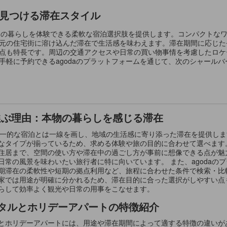
sで見つける滞在スタイル
ならではの暮らしを体験できる柔軟な宿泊選択肢を提供します。コンパクト
元の住宅街に溶け込んだ滞在で生活感を味わえます。滞在期間に応じた
点も特長です。周辺の交通アクセスや日常の買い物事情を考慮したロケ
手軽に予約できるagodaのプラットフォームを通じて、次のシャール
sを選ぶ理由：本物の暮らしを感じる滞在
向けの画一的な宿泊とは一線を画し、地域の生活感に寄り添った滞在を提供
なタイプが揃っているため、求める体験や旅の目的に合わせて選べます
住居まで、空間の使い方や滞在中の過ごし方が事前に想像できる点が魅
常の風景を味わいたい旅行者に特に向いています。 また、agodaの
期滞在の柔軟性や短期の拠点利用など、旅程に合わせた条件で検索・比
家では用途が明確に分かれるため、滞在目的に合った選択がしやすい点
らして効率よく観光や日常の用事をこなせます。
タルとホリデーアパートの特徴紹介
とホリデーアパートには、用途や滞在期間によって適する特徴の違いが