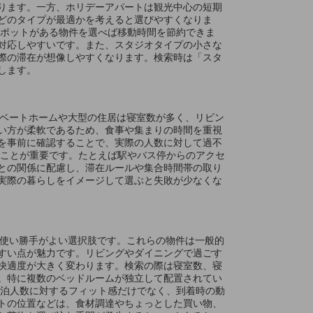
ります。一方、ホリデーアパートは観光中心の短期
どのタイプが最適かを考えると選びやすくなりま
スポットがある物件を選べば移動時間を節約できま
対応しやすいです。また、スタジオタイプの小さな
際の滞在が想像しやすくなります。検索時は「スタ
します。
ライベートホームや大型の住居は寝室数が多く、リビン
い方が柔軟であるため、食事や集まりの時間を重視
を事前に確認することで、実際の人数に対して過不
ることが重要です。たとえば駅やバス停からのアクセ
との関係に配慮し、滞在ルールや集合時間帯の取り
実際の暮らしをイメージして選ぶと失敗が少なくな
最も使い勝手がよい選択肢です。これらの物件は一般的
すい点が魅力です。リビングやダイニングで過ごす
快適度が大きく変わります。検索の際は寝室数、寝
。特に複数のベッドルームが独立して配置されてい
宿泊人数に対するフィット感だけでなく、到着時の動
トの位置などは、食材調達やちょっとした買い物、