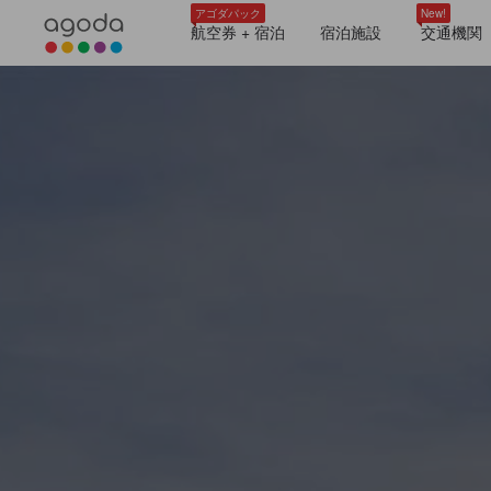
アゴダパック
New!
航空券 + 宿泊
宿泊施設
交通機関