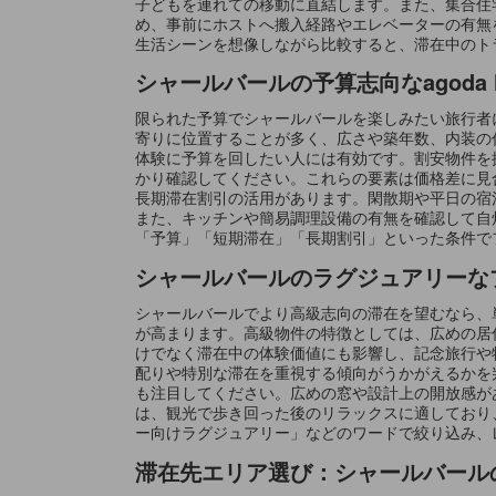
子どもを連れての移動に直結します。また、集合住
め、事前にホストへ搬入経路やエレベーターの有無
生活シーンを想像しながら比較すると、滞在中のト
シャールバールの予算志向なagoda
限られた予算でシャールバールを楽しみたい旅行者に
寄りに位置することが多く、広さや築年数、内装の
体験に予算を回したい人には有効です。割安物件を
かり確認してください。これらの要素は価格差に見
長期滞在割引の活用があります。閑散期や平日の宿
また、キッチンや簡易調理設備の有無を確認して自
「予算」「短期滞在」「長期割引」といった条件で
シャールバールのラグジュアリーな
シャールバールでより高級志向の滞在を望むなら、
が高まります。高級物件の特徴としては、広めの居
けでなく滞在中の体験価値にも影響し、記念旅行や
配りや特別な滞在を重視する傾向がうかがえるかを
も注目してください。広めの窓や設計上の開放感が
は、観光で歩き回った後のリラックスに適しており
ー向けラグジュアリー」などのワードで絞り込み、
滞在先エリア選び：シャールバール