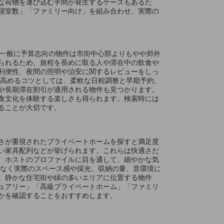
な荷物を運び込む手間が発生するケースもあるた
寝室数」「ファミリー向け」を組み合わせ、実際の
す。一般に予算志向の物件は市街中心部よりもやや郊外
られるため、旅程を長めに取る人や滞在中の飲食や
利便性、夜間の照明や治安に関するレビューをしっ
を高めるコツとしては、柔軟な日程調整と早期予約、
や長期滞在割引が適用される物件も見つかります。
食文化を体験する楽しさも得られます。検索時には
ることが大切です。
さが重視されたプライベートホームを探すと満足度
い家具配列などが挙げられます。これらは快適さだ
、ホストのプロファイルに目を通して、細やかな気
でなく実際のスペース感や採光、収納の量、音環境に
。静かな住宅街や緑の多いエリアに位置する物件
ュアリー」「高級プライベートホーム」「ファミリ
かを確認することをおすすめします。