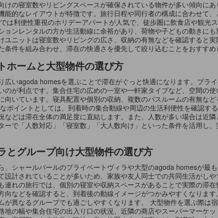
向けの寝室数やリビングスペースが確保されている物件が多い傾向にあ
機能的なレイアウトが特徴です。旅行日程や同行者の構成に合わせて、
在では利便性重視のホリデーアパートが人気で、徒歩圏に飲食店や観光
ションレンタルの方が生活動線に余裕があり、荷物や子どもの動きにも
けユニットは寝室数やリビングの広さ、収納の有無などを確認すると実
た条件を組み合わせ、滞在の快適さを優先して絞り込むことをおすすめ
トホームと大型物件の選び方
広いagoda homesを選ぶことで滞在がぐっと快適になります。プ
いのが利点です。集合住宅の広めの一室や一軒家タイプなど、空間の使
に向いています。寝具配置や個別の収納、複数のバスルームの有無など
的なポイントとしては、到着時の集合動線や周辺の生活利便性を確認す
況などは滞在全体の満足度に直結します。また、人数が多い場合は近隣
ターで「人数対応」「寝室数」「大人数向け」といった条件を活用し、
ラとグループ向け大型物件の選び方
、シャールバールのプライベートヴィラや大型のagoda homesが
て設計されていることが多いため、家族や友人同士での共同生活がしや
も連れの旅行では、個別の寝室や収納スペースがあることで実際の滞在
方向などを確認すると、到着後の動線イメージがつかみやすくなります
ムが異なるグループでも過ごしやすくなります。 大型物件を選ぶ際は
路地の幅や集合住宅の出入り口の状況、近隣の商店やスーパーマーケッ