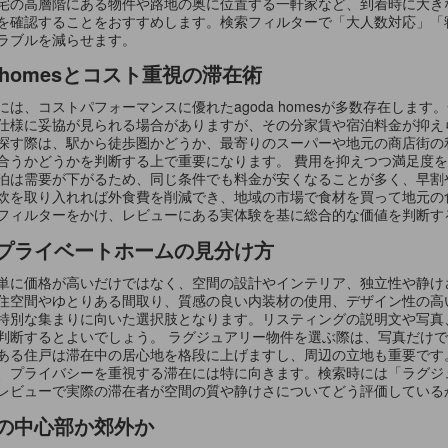
宅の高層階にある物件や路地の奥に位置する一軒家など、到着時に大き
を確認することをおすすめします。検索フィルターで「大人数対応」「
ラブルを減らせます。
 homesとコスト重視の滞在術
は、コストパフォーマンスに優れたagoda homesが多数存在しま
仕様に妥協が見られる場合がありますが、その分家賃や宿泊料金が抑え
探す際は、駅から徒歩圏かどうか、最寄りのスーパーや地元の商店街の
合うかどうかを判断する上で重要になります。 費用を抑えつつ満足度
泊は需要が下がるため、同じ条件でも料金が安くなることが多く、早割
炊を取り入れれば外食費を削減でき、地域の市場で食材を買って地元の
フィルターをかけ、レビューにある実体験を基に総合的な価値を判断す
プライベートホームの見分け方
単に価格が高いだけではなく、空間の設計やインテリア、独立性や静け
住空間やゆとりある間取り、質感の良い内装材の使用、デザイン性の高
特別な集まりに向いた選択肢となります。リスティングの説明文や写真
判断するとよいでしょう。 ラグジュアリー物件を選ぶ際は、写真だけ
ある住戸は滞在中の居心地を格段に上げますし、周辺の立地も重要です
、プライバシーを重視する滞在には特に向きます。検索時には「ラグジ
レビューで実際の滞在者が空間の質や静けさについてどう評価している
の中心部か郊外か