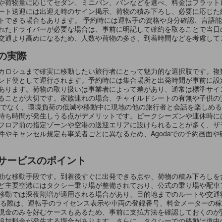
や荷物量に応じてセダン、ミニバン、バンなどを選べ、料金はフラット
ート送迎には出迎え時のサイン掲示、荷物の積み下ろし、必要に応じた
トできる場合もあります。 予約時には運転手の資格や身分確認、言語
れたドライバーが必要な場合は、事前に明記して確約を取ることで当日
交通より高めになるため、人数や荷物の多さ、到着時間などを考慮して
の実際
カロシュまで確実に移動したい旅行者にとって魅力的な選択肢です。複
ンド便として運行されます。予約時には集合場所と出発時間が事前に設
あります。荷物の取り扱いは事業者によって差があり、通常は標準サイ
ることが大切です。家族連れの場合、チャイルドシートの有無や子供の
けでなく、環境負荷の低減や移動中に現地の他の旅行者と会話を楽しめ
待ち時間が発生しうる点がデメリットです。ピークシーズンや連休時に
フロア前の指定ゾーンや空港の送迎エリアに設けられることが多く、ザ
件やキャンセル規定も事業者ごとに異なるため、Agodaでの予約画面
サービスのポイント
効な移動手段です。到着後すぐに出発できる点や、荷物の積み下ろしを
ど主要空港にはタクシー乗り場が整備されており、公式の乗り場や配車
移動では深夜割増が適用される場合があり、目的地までのルートや交通
する際は、運転手のライセンス表示や車両の登録番号、料金メーターの
現金のみを好むケースもあるため、事前に支払方法を確認しておくのが
追加料金が発生する場合があります。さらに、タクシーでの移動は道中