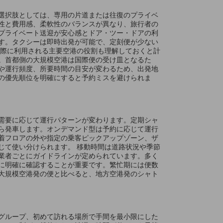
選択肢としては、専用の片道または往復のプライベ
性と費用感、柔軟性のバランスが異なり、旅行者の
プライベート送迎が安心感とドア・ツー・ドアの利
す。タクシーは即時出発が可能で、定刻便が少ない
る際に利用される主要空港の役割も理解しておくと計
。首都側の大規模空港は国際便の受け皿となるた
や運行頻度、所要時間の目安が変わるため、出発地
の優先順位を明確にすると予約ミスを避けられま
需要に応じて運行パターンが変わります。定期シャ
ら発車します。オンデマンド型は予約に応じて運行
着フロアの外や指定の乗客ピックアップゾーン、ザ
じて使い分けられます。 移動時間は道路状況や季節
業者ごとにガイドラインが定められています。多く
に明確に確認することが重要です。繁忙期には便数
大規模空港発の便と比べると、地方空港発のシャト
グループ、初めて訪れる場所で手間を最小限にした