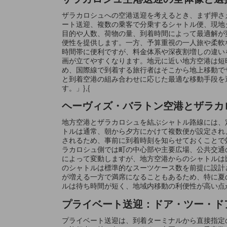
ザラカロシュへの空港送迎を考えるとき、まず押さ
ート送迎、複数の乗客で分乗するシャトル便、現地
目的や人数、荷物の量、到着時間によって最適解が
便性を提供します。一方、予算重視の一人旅や柔軟
時間帯に便利ですが、料金体系や深夜割増しの違い
画が立てやすくなります。地元に近い地方空港は短
め、国際線で到着する旅行者はそこから地上移動で
と到着空港の組み合わせに応じた最適な移動手段を
す。」},{
ヘーヴィズ・バラトン空港とザラカ
地方空港とザラカロシュを結ぶシャトル路線には、
トルは通常、朝から夕方にかけて複数便が設定され
されるため、事前に到着時刻を知らせておくことで
ラカロシュ側では町の中心部や主要広場、公共交通
によって変動しますが、地方空港からのシャトルは
のシャトルは標準的なスーツケース数を前提に設計
が増える一方で満席になることもあるため、特に夏
ルは待ち時間が短く、地域内移動の利便性が高い点が
プライベート送迎：ドア・ツー・ド
プライベート送迎は、到着ターミナルから直接指定