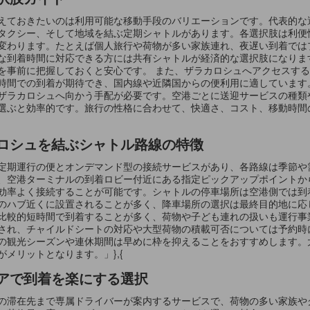
えておきたいのは利用可能な移動手段のバリエーションです。代表的な
タクシー、そして地域を結ぶ定期シャトルがあります。各選択肢は利便
変わります。たとえば個人旅行や荷物が多い家族連れ、夜遅い到着では
な到着時間に対応できる方には共有シャトルが経済的な選択肢になりま
を事前に把握しておくと安心です。 また、ザラカロシュへアクセスす
時間での到着が期待でき、国内線や近隣国からの便利用に適しています
ザラカロシュへ向かう手配が必要です。空港ごとに送迎サービスの種類
選ぶと効率的です。旅行の性格に合わせて、快適さ、コスト、移動時間
ロシュを結ぶシャトル路線の特徴
定期運行の便とオンデマンド型の接続サービスがあり、各路線は季節や
、空港ターミナルの到着ロビー付近にある指定ピックアップポイントか
効率よく接続することが可能です。シャトルの停車場所は空港側では到
のハブ近くに設置されることが多く、降車場所の選択は最終目的地に応
比較的短時間で到着することが多く、荷物や子ども連れの扱いも運行事
され、チャイルドシートの対応や大型荷物の積載可否については予約時
の観光シーズンや連休期間は早めに枠を抑えることをおすすめします。
メリットとなります。」},{
アで到着を楽にする選択
の滞在先まで専属ドライバーが案内するサービスで、荷物の多い家族や