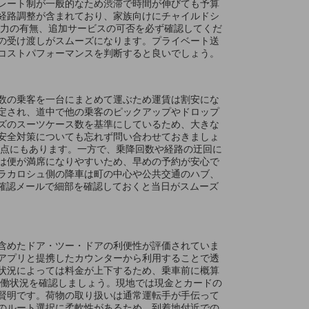
レート制が一般的なため渋滞で時間が伸びても予算
経路調整が含まれており、家族向けにチャイルドシ
能力の有無、追加サービスの可否を必ず確認してくだ
の受け渡しがスムーズになります。プライベート送
コストパフォーマンスを判断すると良いでしょう。
数の乗客を一台にまとめて運ぶため運賃は割安にな
定され、道中で他の乗客のピックアップやドロップ
ズのスーツケース数を基準にしているため、大きな
安全対策についても忘れず問い合わせておきましょ
る点にもあります。一方で、乗降回数や経路の迂回に
は便が満席になりやすいため、早めの予約が安心で
ラカロシュ側の降車は町の中心や公共交通のハブ、
や確認メールで細部を確認しておくと当日がスムーズ
含めたドア・ツー・ドアの利便性が評価されていま
アプリと提携したカウンターから利用することで透
状況によっては料金が上下するため、乗車前に概算
稼働状況を確認しましょう。現地では現金とカードの
賢明です。荷物の取り扱いは通常運転手が手伝って
のルート選択に柔軟性があるため、到着地付近での