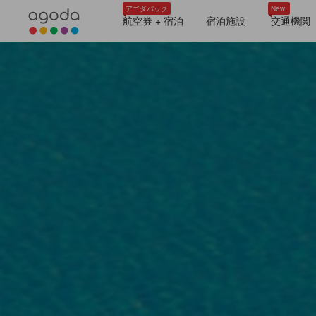
アゴダパック
New!
航空券 + 宿泊
宿泊施設
交通機関