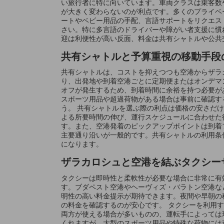
い旅行者に特に向いています。車両クラスは乗客数
が大きく変わらないのが利点です。多くのプライベ
ートやベビー用品の手配、言語サポートをリクエス
さい。特に多言語のドライバーや障がい者支援に慣
迎は利便性が高い反面、料金は共有シャトルや公共
共有シャトルと予算重視の移動手段
共有シャトルは、コストを抑えつつも空港からザラ
り、出発地や到着空港ごとに定期便またはオンデマ
オフが発生するため、到着時間に余裕を持つ必要が
スポーツ用品や超過荷物がある場合は事前に確認す
う。 共有シャトルを選ぶ際の利点は価格の安さだ
よる所要時間の伸び、運行スケジュールに合わせた
す。また、空港発着のピックアップポイントは到着
主要通り沿いが一般的です。共有シャトルの利用条
になります。
ザラカロシュと空港を結ぶタクシー
タクシーは即時性と柔軟性が必要な場合に非常に有
す。ブダペスト空港やヘーヴィズ・バラトン空港な
明性の高い料金提示が期待できます。夜間や早朝の
の料金を確認するのが安心です。 タクシーを利用
両方が使える場合が多いものの、運転手によっては
くれますが、大型のスポーツ用品や特殊な荷物には