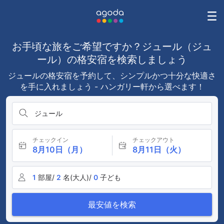
お手頃な旅をご希望ですか？ジュール（ジュ
ール）の格安宿を検索しましょう
ジュールの格安宿を予約して、シンプルかつ十分な快適さ
を手に入れましょう - ハンガリー軒から選べます！
ジュール
チェックイン
チェックアウト
8月10日（月）
8月11日（火）
1
部屋/
2
名(大人)/
0
子ども
最安値を検索