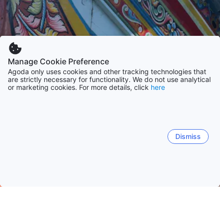
Manage Cookie Preference
Agoda only uses cookies and other tracking technologies that
are strictly necessary for functionality. We do not use analytical
or marketing cookies. For more details, click
here
Dismiss
ホーム
タイの宿泊施設
ナラーティワートの宿泊施設
ナラティワ