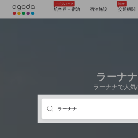
アゴダパック
New!
航空券 + 宿泊
宿泊施設
交通機関
ラーナナ
ラーナナで人気