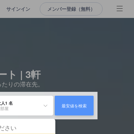
サインイン
メンバー登録（無料）
 | 3軒
ったりの滞在先。
人1 名
最安値を検索
 部屋
ください