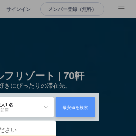
サインイン
メンバー登録（無料）
リゾート | 70軒
フ好きにぴったりの滞在先。
人1 名
最安値を検索
 部屋
ください