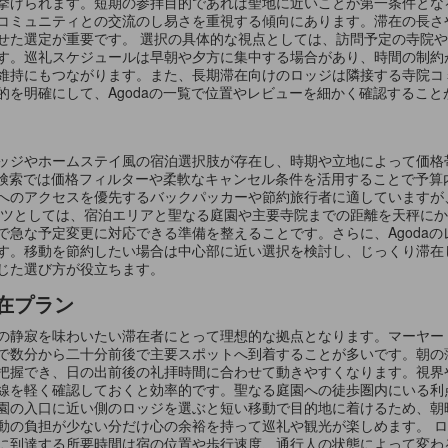
挙げられます。短期の参拝目的であれば聖地に近いことが第一条件とな
コミュニティとの交流のし易さを重視する傾向にあります。滞在の長さ
せた選定が重要です。 選択の具体的な視点としては、訪問予定の寺院
す。巡礼スケジュールは早朝や夕方に集中する場合があり、時間の制約
維持にもつながります。また、長期滞在向けのロッジは隣接する寺院コ
的を明確にして、Agodaの一覧で位置やレビューを細かく確認するこ
ッジやホームステイ風の宿泊選択肢が存在し、時期や立地によって価格
での検索では価格フィルターや柔軟なキャンセル条件を活用することで予
へのアクセスを優先するバックパッカーや節約旅行者に適していますが
コツとしては、宿泊エリアと聖なる庭園や主要寺院までの距離を天秤に
で急な予定変更に対応できる準備を整えることです。さらに、Agoda
す。移動を節約したい場合は中心部に近い選択を検討し、じっくり滞在
じた選び方が役立ちます。
在プラン
の静寂を味わいたい滞在者にとって理想的な拠点となります。マーヤー
で数分から二十分前後で主要スポットへ到着することが多いです。朝の
把握でき、日の出前後の礼拝時間に合わせて動きやすくなります。視界
線を軽く確認しておくと効率的です。聖なる庭園への徒歩圏内にいる利
園の入口に近い側のロッジを選ぶと短い移動で目的地に着けるため、朝
動の負担が少ない分だけ心の余裕を持って巡礼や観光が楽しめます。 
に到達する所要時間は宿の位置や歩行速度、通行人の状態によって変わ