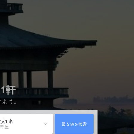
1軒
けよう。
人1 名
最安値を検索
 部屋