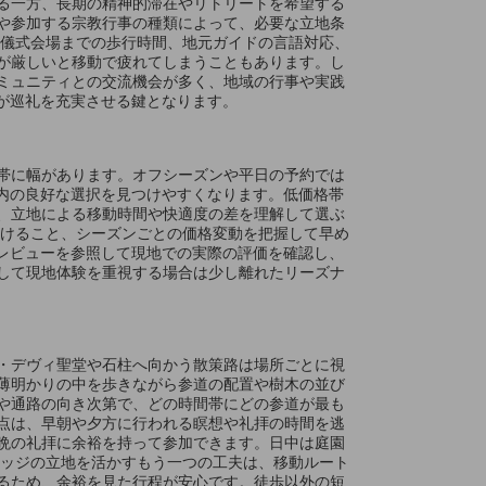
る一方、長期の精神的滞在やリトリートを希望する
や参加する宗教行事の種類によって、必要な立地条
や儀式会場までの歩行時間、地元ガイドの言語対応、
が厳しいと移動で疲れてしまうこともあります。し
ミュニティとの交流機会が多く、地域の行事や実践
とが巡礼を充実させる鍵となります。
帯に幅があります。オフシーズンや平日の予約では
算内の良好な選択を見つけやすくなります。低価格帯
、立地による移動時間や快適度の差を理解して選ぶ
かけること、シーズンごとの価格変動を把握して早め
のレビューを参照して現地での実際の評価を確認し、
して現地体験を重視する場合は少し離れたリーズナ
・デヴィ聖堂や石柱へ向かう散策路は場所ごとに視
薄明かりの中を歩きながら参道の配置や樹木の並び
や通路の向き次第で、どの時間帯にどの参道が最も
点は、早朝や夕方に行われる瞑想や礼拝の時間を逃
晩の礼拝に余裕を持って参加できます。日中は庭園
ロッジの立地を活かすもう一つの工夫は、移動ルート
るため、余裕を見た行程が安心です。徒歩以外の短