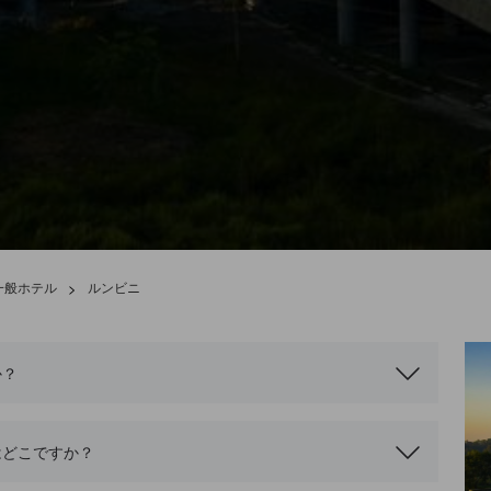
一般ホテル
>
ルンビニ
か？
はどこですか？