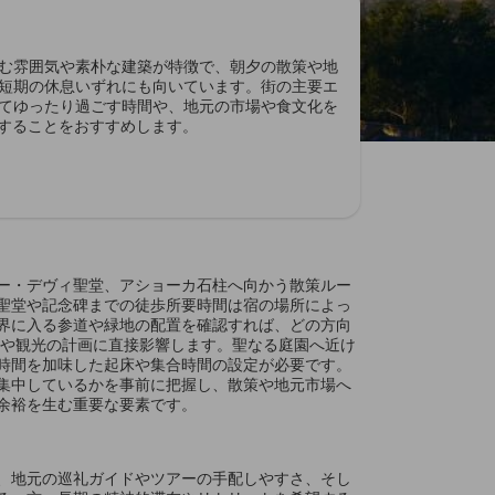
む雰囲気や素朴な建築が特徴で、朝夕の散策や地
短期の休息いずれにも向いています。街の主要エ
てゆったり過ごす時間や、地元の市場や食文化を
約することをおすすめします。
ー・デヴィ聖堂、アショーカ石柱へ向かう散策ルー
聖堂や記念碑までの徒歩所要時間は宿の場所によっ
界に入る参道や緑地の配置を確認すれば、どの方向
礼や観光の計画に直接影響します。聖なる庭園へ近け
時間を加味した起床や集合時間の設定が必要です。
集中しているかを事前に把握し、散策や地元市場へ
余裕を生む重要な要素です。
、地元の巡礼ガイドやツアーの手配しやすさ、そし