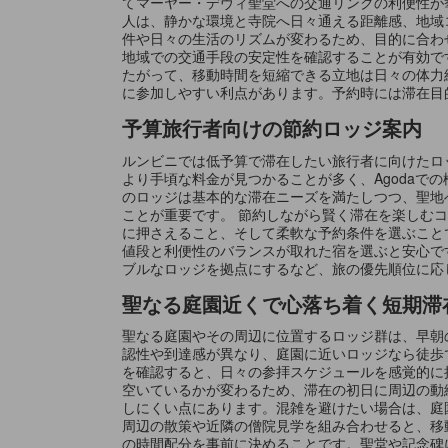
てマーヤー・デヴィ聖堂への交通リンクの利便性が
人は、静かな環境と寺院へ日々通える距離感、地域
件や日々の生活のリズムが変わるため、目的に合わ
地域での交通手段の安定性を確認することが有効で
たがって、移動時間を短縮できる立地は日々の体力
に参加しやすい利点があります。予約時には滞在目
予算旅行者向けの節約ロッジ案内
ルンビニでは低予算で滞在したい旅行者に向けたロ
より手頃な料金が見つかることが多く、Agoda
のロッジは基本的な滞在ニーズを満たしつつ、聖地
ことが重要です。 節約しながら賢く滞在を楽しむ
に押さえること、そして柔軟な予約条件を選ぶこと
値段と利便性のバランスが取れた宿を選ぶと安心で
ブルなロッジを拠点にするなど、旅の優先順位に応
聖なる庭園近くで心落ち着く短期滞
聖なる庭園やその周辺に位置するロッジ群は、早朝
認性や到達感が異なり、庭園に近いロッジなら徒歩
を確認すると、日々の参拝スケジュールを感覚的に
空いているかが変わるため、滞在の初日に周辺の動
しにくい点にあります。混雑を避けたい場合は、庭
周辺の散策や近隣の僧院見学を組み合わせると、移
の時間配分を事前に決めることです。聖堂や記念碑