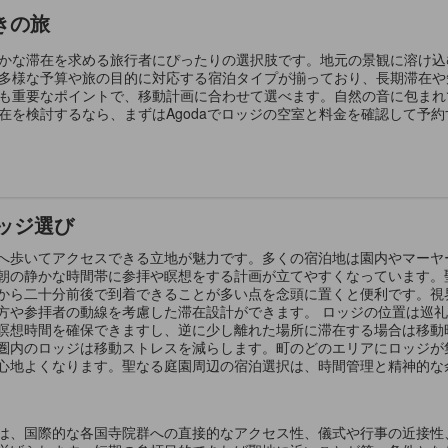
きの旅
かな滞在を求める旅行者にぴったりの選択肢です。地元の景観に溶け込
多様な予算や旅の目的に対応する宿泊タイプが揃っており、長期滞在や
も重要なポイントで、移動計画に合わせて選べます。自然の音に包まれ
在を検討するなら、まずはAgodaでロッジの空室と料金を確認して予
ッジ選び
へ歩いてアクセスできる立地が魅力です。多くの宿泊地は園内やマーヤ
朝の静かな時間帯に参拝や瞑想をする計画が立てやすくなっています。
から二十分前後で到着できることが多い点を念頭に置くと便利です。視
方や参拝者の動線を考慮した滞在設計ができます。 ロッジの位置は巡
瞑想時間を確保できますし、逆に少し離れた場所に滞在する場合は移動
圏内のロッジは移動ストレスを減らします。町のどのエリアにロッジが
心地よくなります。聖なる庭園周辺の宿泊選択は、時間管理と精神的な
は、国際的な各国寺院群への直接的なアクセス性、儀式や行事の近接性