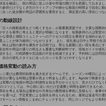
状況を確認し、宿の周辺に並ぶ小道や市場の開け方を把握しておきまし
の参拝だけでなく夕方のライトアップや静かな散策の時間まで自在に動
に合った徒歩圏や周辺の雰囲気を重視すると、満足度の高い滞在につな
の動線設計
「日々の移動負荷をどう軽くするか」が最重要課題です。主要な国際的
やすさを基準に考えると選択が明確になります。短期参拝の人は聖堂や
かな環境と僧院コミュニティへのアクセスの両立を重視する傾向があり
選ぶことが体力維持につながります。 また、巡礼者は日中と早朝で生
。例えば朝の参拝を優先する日程では、聖なる庭園に近い宿を基点にす
安全性や周辺の通りの明るさも重要な判断材料です。現地ガイドや巡礼
認すると、行程調整や言語面の不安を軽減できます。予約時には訪問目的
、自分の巡礼スタイルに合ったロッジを見つけやすくなります。
価格変動の読み方
ッジ選びは費用対効果を最大化するゲームです。シーズンや曜日によっ
祭日が重なる時期は需要が高まり料金も上昇します。Agodaで検索す
は実際の立地感や周辺の利便性を知る手がかりとなり、安さだけでなく
約のコツとしては、中心部に近い分だけ交通費と時間を節約できるため
滞在を考える場合は週単位や月単位の費用感を事前に見積もり、食事や
ーを選べば、予定変更による損失を抑えられるため、最初は返金可の選
やプロモーション情報をこまめにチェックすると、同じロッジでもより有