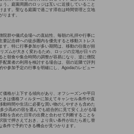
ょう。庭園周囲のロッジは互いに近接していること
けます。聖なる庭園で過ごす滞在は時間管理と立地
がります。
僧院群や儀式会場への直結性、毎朝の礼拝や行事に
主要記念碑への徒歩圏内を優先すると移動ストレス
ます。特に行事参加が多い期間は、移動の往復が頻
活リズムが大きく変わるため、ロッジの立地が日々の
ると朝食や集合時間の調整が容易になり、逆に僧院
手配業者の利用を検討する場合は、宿の近隣で評判
や参加予定の行事を明確にし、Agodaのレビュー
て価格が上下する傾向があり、オフシーズンや平日
るときは価格フィルターに加えてキャンセル条件や直
移動時間や生活に必要な買い物のしやすさも含めた
、多少高めの宿を選んでも総合的に見て安く上がる場
移動を含めた日常の出費と合わせて判断することを
択肢で押さえておき、より良い条件が出たら差し替
利な条件で予約できる機会が見つかります。