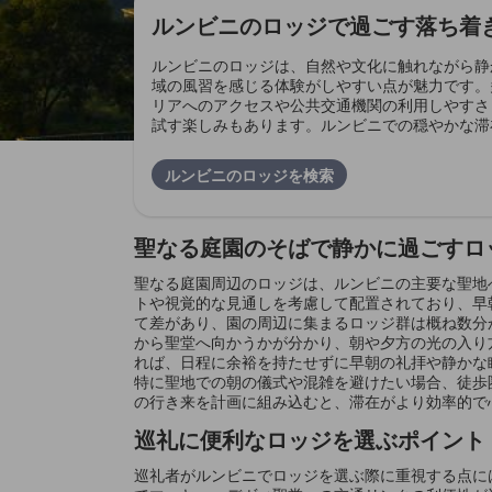
ルンビニのロッジで過ごす落ち着
ルンビニのロッジは、自然や文化に触れながら静
域の風習を感じる体験がしやすい点が魅力です。
リアへのアクセスや公共交通機関の利用しやすさ
試す楽しみもあります。ルンビニでの穏やかな滞
ルンビニのロッジを検索
聖なる庭園のそばで静かに過ごすロ
聖なる庭園周辺のロッジは、ルンビニの主要な聖地
トや視覚的な見通しを考慮して配置されており、早
て差があり、園の周辺に集まるロッジ群は概ね数分
から聖堂へ向かうかが分かり、朝や夕方の光の入り
れば、日程に余裕を持たせずに早朝の礼拝や静かな
特に聖地での朝の儀式や混雑を避けたい場合、徒歩
の行き来を計画に組み込むと、滞在がより効率的で
巡礼に便利なロッジを選ぶポイント
巡礼者がルンビニでロッジを選ぶ際に重視する点に