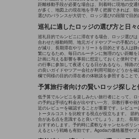
距離移動手段が必要な場合は、到着時に現地の交通
が多く、地図上の現在地を手早く把握できれば、朝
選びのバランスが大切で、ロッジ選びの段階で目的
巡礼に適したロッジの選び方と日々
巡礼目的でルンビニに滞在する場合、ロッジ選びは
合わせた移動時間、地元ガイドやツアーの手配のし
が減り、長期滞在やリトリートを目的とする人は静
繁になるため、毎日のルーチンに無理のない距離を
計画に与える影響を事前に想定しておくと便利です
の行事に参加して夜遅くなる日があるなら、帰路の
の良いガイドやツアー会社が利用可能かどうかを確
欄で同様の目的の滞在者の体験談を参照することで
予算旅行者向けの賢いロッジ探しと
低予算でルンビニを楽しみたい旅行者にとって、ロ
の予約は手頃な料金が出やすい一方、宗教行事や祝
近のレビューを確認することが重要です。レビュー
トータルコストを比較する視点が役立ちます。 節
合がある点を意識すると良いでしょう。また、長期
おすすめします。予約時に柔軟なキャンセルポリシ
えるという戦略も有効です。Agodaの価格履歴