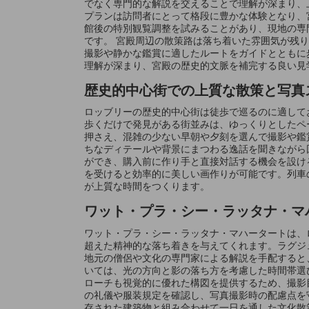
でなく専門的な解説を交えることで理解が深まり、
プランは訪問者にとって格段に豊かな体験となり、
館後の特別観覧調整を試みることがあり、現地の専
です。 宮殿周辺の散策路は落ち着いた雰囲気が残
撮影や静かな鑑賞に適したルートをガイドとともに
理解が深まり、宮殿の歴史的文脈を補完する良い見
歴史的中心街での上質な散策と写真
ロッブリーの歴史的中心街は徒歩で巡るのに適して
歩くだけで発見がある街並みは、ゆっくりとしたペ
押さえ、混雑の少ない早朝や夕刻を選んで撮影や鑑
ちなディテールや背景にまつわる逸話を聞きながら
ができ、購入前に作り手と直接対話する機会を設け
を受けると効率的に美しい画作りが可能です。列車
が上質な時間をつくります。
ワット・プラ・シー・ラッタナ・マ
ワット・プラ・シー・ラッタナ・マハータートは、
超えた精神的な落ち着きを与えてくれます。ラグジ
地元の僧侶や文化の専門家による解説を手配すると
いては、光の方向と影の落ち方を考慮した時間帯選
ローチも視覚的に優れた構図を提供するため、撮影
の礼儀や服装規定を確認し、写真撮影時の配慮点を
存された建築物と組み合わせて一日を通した文化散