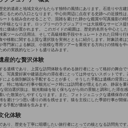
歴史的遺産と地域文化がもたらす独特の風情にあります。石造りや古建
感じるための入口となります。中心街周辺に点在する史跡への近接性は
ルートを組み合わせることで、混雑を避けた静かな鑑賞や写真撮影の時
の中核となります。ロッブリーのラグジュアリーは大規模なサービス提
性に価値が置かれます。 このガイドの範囲は、歴史的名所を中心とし
検索ツールの活用法、そして高級移動手段やキュレートされた日帰り行
食や移動に関する上質な選択肢を実例とともに紹介します。対象読者は
や専門家による解説、小規模な専用ツアーを重視する方向けの情報を中
ための実践的なヒントも盛り込みます。
遺産的な贅沢体験
する遺構であり、上質な訪問体験を求める旅行者にとって格好の舞台で
え、写真愛好家や建築志向の滞在者にとっては外せないスポットです。
ドによる個別解説を手配することが多く、そうした手配は遺構の背景に
す。特に地域の行事や観光ピーク時には訪問者が増えるため、静寂を重
模な宿泊選択肢は、観光動線を短く保ちながら街の景観と調和した滞在
着いた散策がしやすくなります。また、フォトジェニックな遺構保存の
雑を避けつつ思い通りの画を残せます。猿を主役にした季節行事が開催
する手配が価値を生みます。
文化体験
であり、歴史を丁寧に咀嚼したい旅行者にとっての核となる訪問先です