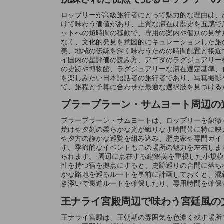
ロッブリーが高級旅行者にとって魅力的な理由は、
けて味わう価値があり、上質な滞在は歴史を五感で
ットへの短時間の移動で、専用の案内や個別の見学
なく、文化的発見を意図的にキュレーションした旅
美、地域の伝統を深く味わうための時間配置と接近
イ国内の星評価の読み方、アゴダのラグジュアリー
の史跡や博物館、ラグジュアリーな滞在選定基準、
を楽しみたい日本語話者の旅行者であり、写真撮影
て、旅程と予算に合わせた最適な選択肢を見つける
プラープラーン・サムヨート周辺の
プラープラーン・サムヨートは、ロッブリーを象徴
焼けや夕刻の柔らかな光が織りなす時間帯に特に映
や夕方の静かな巡覧を組み込み、歴史家や専門ガイ
す。季節的なイベントもこの場所の魅力を左右しま
られます。 周辺に点在する建築美を重視した小規
性を持つ宿を拠点にすると、史跡巡りの合間に落ち
かな路地を巡るルートを事前に計画しておくと、混
き添いで裏道ルートを確保したり、専用時間を確保
王ナライ宮殿周辺で味わう宮廷風の
王ナライ宮殿は、王朝期の雰囲気を色濃く残す場所