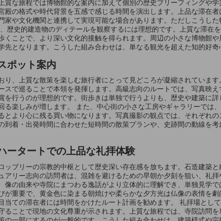
上質な旅程では博物館的な案内に加えて個別の歴史ブリーフィングや学
宮殿の格式や時代背景を五感で感じる時間を演出します。上品な滞在者
門家や文化機関と連携して実現可能な場合があります。ただしこうした
り、歴史的建造物のディテールを観察するには理想的です。上質な滞在
歩くことで、より深い文化的接触を得られます。周辺の小さな博物館や
学先となります。こうした組み合わせは、単なる観光を超えた知的好奇
スポット案内
おり、上質な散策を楽しむ旅行者にとって見どころが凝縮されています
ースで巡ることで本領を発揮します。高級志向のルートでは、写真映え
賞を行うのが理想的です。街歩きは単独で行うよりも、歴史や建築に詳
回る楽しみが増します。 また、中心街の小さな工房やギャラリーでは
るとより心に残る買い物になります。写真撮影の観点では、それぞれの
の到着・出発時間に合わせた短時間の散策プランや、史跡間の動線を考
ハータートでの上品な礼拝体験
ロッブリーの宗教的中枢として歴史深い存在感を放ちます。石造建築と
ュアリー志向の訪問者は、混雑を避けるための早朝か夕刻を狙い、礼拝
、像の由来や寺院にまつわる逸話がより立体的に理解でき、単独見学で
びが重要で、黄金色に染まる朝焼けや柔らかな夕方光は仏像の表情を劇
目当ての滞在者には時間をかけたルート計画を勧めます。 礼拝場とし
守ることで現地の文化尊重が示されます。上質な旅程では、寺院訪問を
策の一部にするのが一般的です。こうした組み合わせは、建築様式や宗