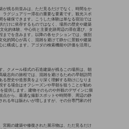
築が残る街並みは、ただ見るだけでなく、時間をか
、ラグジュアリー滞在の重要な要素です。観光スポ
間を確保できます。こうした体験は単なる宿泊では
供だけに依存するものではなく、場所の歴史や建築
た文化的体験、中心街と主要史跡周辺の滞在選び、タ
程までを含みます。以降の各セクションでは、個別
文化的関心が高く、混雑を避けて静かに景観や建築
心に構成します。アゴダの検索機能や評価を活用し
す。クメール様式の石造建築が残るこの場所は、朝
高級志向の旅程では、混雑を避けるための早朝訪問
ある歴史や造形美をより深く理解する助けになりま
視する場合はオフシーズンや早朝を狙うことが勧め
感を提供します。建物そのものや外観のデザインに個
観点から、最適な撮影スポットや時間帯、周辺の静
される年は賑わいが増しますが、その分専門家の付
。宮殿の建築や修復された展示物は、ただ見るだけ