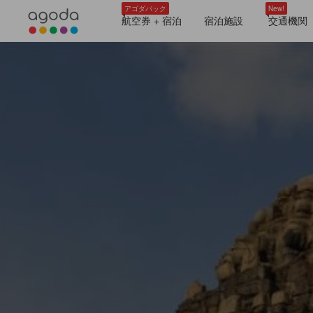
アゴダパック
New!
航空券 + 宿泊
宿泊施設
交通機関