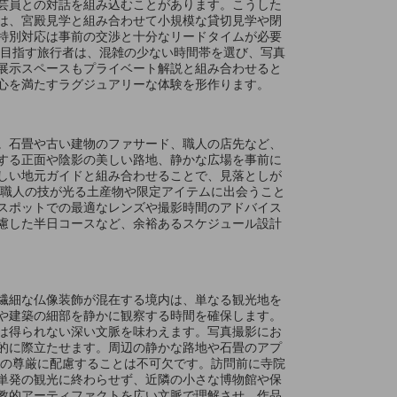
芸員との対話を組み込むことがあります。こうした
は、宮殿見学と組み合わせて小規模な貸切見学や閉
特別対応は事前の交渉と十分なリードタイムが必要
を目指す旅行者は、混雑の少ない時間帯を選び、写真
展示スペースもプライベート解説と組み合わせると
心を満たすラグジュアリーな体験を形作ります。
。石畳や古い建物のファサード、職人の店先など、
する正面や陰影の美しい路地、静かな広場を事前に
しい地元ガイドと組み合わせることで、見落としが
、職人の技が光る土産物や限定アイテムに出会うこと
スポットでの最適なレンズや撮影時間のアドバイス
慮した半日コースなど、余裕あるスケジュール設計
繊細な仏像装飾が混在する境内は、単なる観光地を
や建築の細部を静かに観察する時間を確保します。
は得られない深い文脈を味わえます。写真撮影にお
的に際立たせます。周辺の静かな路地や石畳のアプ
ての尊厳に配慮することは不可欠です。訪問前に寺院
単発の観光に終わらせず、近隣の小さな博物館や保
教的アーティファクトを広い文脈で理解させ、作品