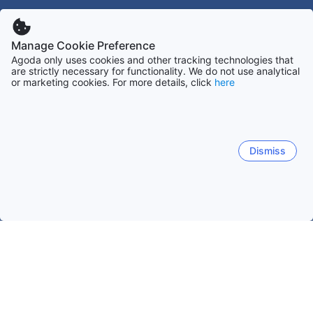
Manage Cookie Preference
Agoda only uses cookies and other tracking technologies that
are strictly necessary for functionality. We do not use analytical
or marketing cookies. For more details, click
here
Dismiss
ホーム
ネパールの宿泊施設
メチの宿泊施設
ビルタモード
ビルタモード
メチ