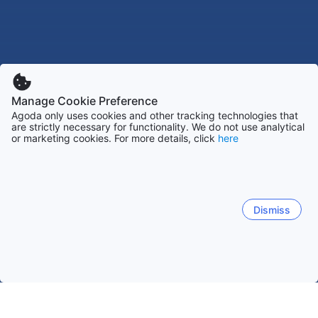
Manage Cookie Preference
Agoda only uses cookies and other tracking technologies that
are strictly necessary for functionality. We do not use analytical
or marketing cookies. For more details, click
here
Dismiss
ホーム
ベトナムの宿泊施設
ラオカイの宿泊施設
バクハー