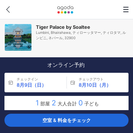
Tiger Palace by Soaltee
Lumbini, Bhairahawa, ティローッタマー, ティロタマ, ル
ンビニ, ネパール, 32900
オンライン予約
チェックイン
チェックアウト
8月9日（日）
8月10日（月）
1
2
0
部屋
大人合計
子ども
空室 & 料金をチェック