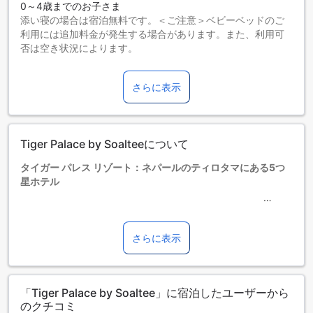
0～4歳までのお子さま
添い寝の場合は宿泊無料です。＜ご注意＞ベビーベッドのご
利用には追加料金が発生する場合があります。また、利用可
否は空き状況によります。
5～7歳までのお子さま
添い寝の場合は宿泊無料です。
さらに表示
8歳以上の宿泊者は大人とみなされます。
エキストラベッドの追加可否は、ルームタイプにより異なり
ます。各ルームタイプ欄の記載をお確かめください。ルーム
タイプの欄にエキストラベッド追加のオプションが提示され
Tiger Palace by Soalteeについて
ていない場合は、エキストラベッドの追加はできません。
【ご注意】6部屋以上をご予約の場合は、異なるご予約条件や
タイガー パレス リゾート：ネパールのティロタマにある5つ
追加料金が適用されることがありますのでご了承ください。
星ホテル
タイガー パレス リゾートは、ネパールのティロタマに位置す
る5つ星ホテルです。2017年に建てられたこのホテルは、102
室の客室を提供しています。チェックアウトの時間は午後12
さらに表示
時までで、チェックインは午後2時から可能です。ホテルから
空港まではわずか25分の距離です。また、このホテルでは、3
歳から5歳までのお子様が無料で宿泊することができます。
「Tiger Palace by Soaltee」に宿泊したユーザーから
のクチコミ
楽しみの宝庫！タイガー パレス リゾートのエンターテイメン