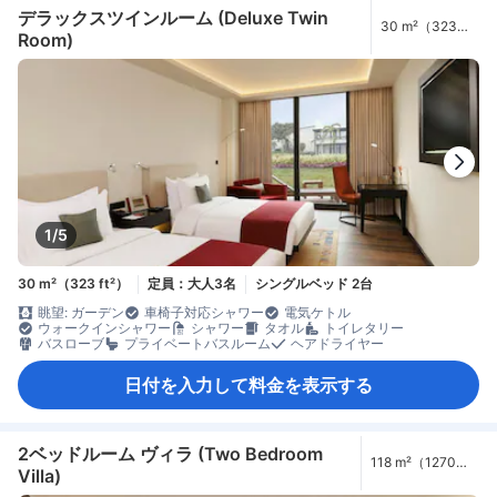
デラックスツインルーム (Deluxe Twin
30 m²（323
Room)
ft²）
1/5
30 m²（323 ft²）
定員：大人3名
シングルベッド 2台
眺望: ガーデン
車椅子対応シャワー
電気ケトル
ウォークインシャワー
シャワー
タオル
トイレタリー
バスローブ
プライベートバスルーム
ヘアドライヤー
日付を入力して料金を表示する
2ベッドルーム ヴィラ (Two Bedroom
118 m²（1270
Villa)
ft²）