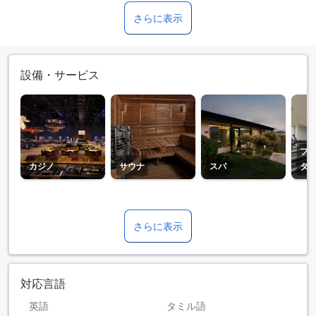
さらに表示
設備・サービス
フ
カジノ
サウナ
スパ
タ
さらに表示
対応言語
英語
タミル語