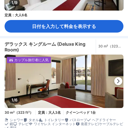
1/9
定員：大人6名
日付を入力して料金を表示する
デラックス キングルーム (Deluxe King
30 m²（323
Room)
ft²）
カップル旅行者に人気
1/6
30 m²（323 ft²）
定員：大人3名
クイーンベッド 1台
シャワー
タオル
トイレタリー
バスローブ
ヘアドライヤー
鏡
テレビ
ワイヤレス インターネット
衛星テレビ/ケーブルテレビ
電話