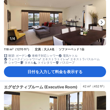
1/4
118 m²（1270 ft²）
定員：大人4名
ソファーベッド 1台
眺望: ガーデン
車椅子対応シャワー
電気ケトル
ウォークインシャワー
エキストラトイレ
エキストラバスルーム
シャワー
タオル
トイレタリー
バスローブ
日付を入力して料金を表示する
エグゼクティブルーム (Executive Room)
42 m²（452 ft²）