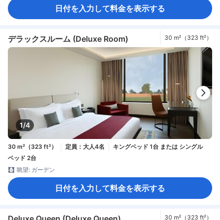
日付を入力して料金を表示する
デラックスルーム (Deluxe Room)
30 m²（323 ft²）
1/4
30 m²（323 ft²）
定員：大人4名
キングベッド 1台 または シングル
ベッド 2台
眺望: ガーデン
日付を入力して料金を表示する
Deluxe Queen (Deluxe Queen)
30 m²（323 ft²）