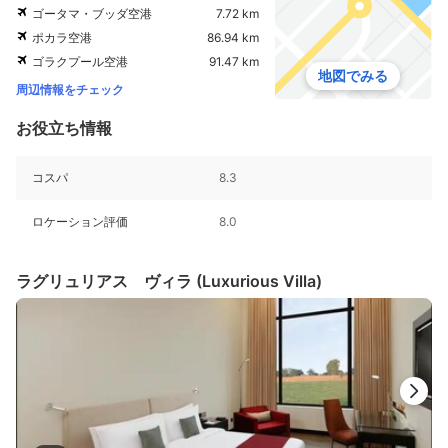
ゴータマ・ブッダ空港
7.72 km
ポカラ空港
86.94 km
ゴラクプール空港
91.47 km
地図でみる
周辺情報をチェック
お役立ち情報
コスパ
8.3
ロケーション評価
8.0
ラグリュリアス ヴィラ (Luxurious Villa)