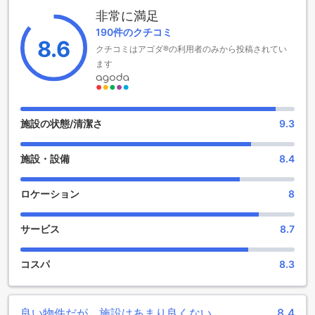
ト施設
非常に満足
190件のクチコミ
タイガー パレス リゾートは、素晴らしいエンターテイメント
8.6
クチコミはアゴダ®の利用者のみから投稿されてい
施設を提供しています。まず、ショップでは、お土産やギフ
トを購入することができます。素敵な思い出を持ち帰るため
ます
のお土産を見つけるのに最適な場所です。また、バーでは美
味しいカクテルやお酒を楽しむことができます。リゾート内
のサロンでは、リラックスした雰囲気でヘアスタイルやメイ
クを楽しむことができます。マッサージやサウナ、スチーム
施設の状態/清潔さ
9.3
ルームなどの施設もあり、心身をリフレッシュするのに最適
です。さらに、スパでは贅沢なトリートメントを受けること
施設・設備
8.4
ができ、心地よいリラックスを体験できます。庭園では、美
しい景色を眺めながら散歩することができます。そして、ギ
フト/お土産ショップでは、特別な品物を見つけることができ
ロケーション
8
ます。タイガー パレス リゾートでは、楽しみの宝庫が待って
います。
サービス
8.7
スポーツ施設充実のタイガー パレス リゾート
コスパ
8.3
タイガー パレス リゾートは、スポーツ施設の充実が自慢のリ
ゾートです。フィットネスセンター、屋外プール、プールサ
イドバー、ハイキングコースなど、さまざまなスポーツ施設
良い物件だが、施設はあまり良くない。
8.4