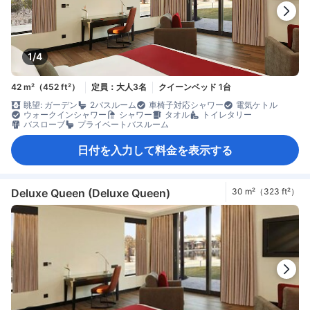
1/4
42 m²（452 ft²）
定員：大人3名
クイーンベッド 1台
眺望: ガーデン
2バスルーム
車椅子対応シャワー
電気ケトル
ウォークインシャワー
シャワー
タオル
トイレタリー
バスローブ
プライベートバスルーム
日付を入力して料金を表示する
Deluxe Queen (Deluxe Queen)
30 m²（323 ft²）