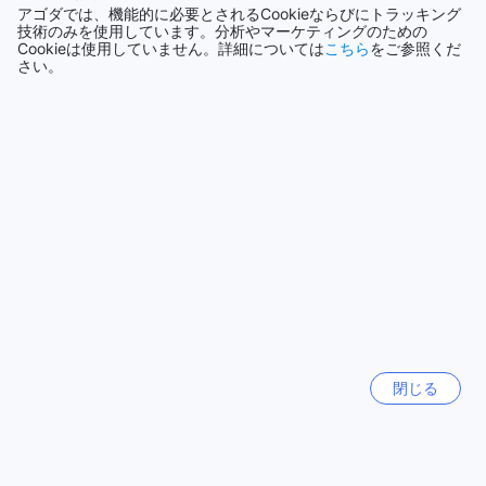
アゴダでは、機能的に必要とされるCookieならびにトラッキング
元の言語で表示する
Agodaでこれらの客室を予約することで、最高の価格と簡単
技術のみを使用しています。分析やマーケティングのための
で手間のかからない体験をお約束します。Agodaは常に最新
Cookieは使用していません。詳細については
こちら
をご参照くだ
Cheenu
|
インド | グループ旅行者
の情報と最安値を提供し、お客様のニーズに合った最適な選
さい。
択肢を提供します。さらに、Agodaの使いやすい予約システ
ムを利用することで、迅速かつ簡単に予約手続きを完了する
さらにクチコミを表示
ことができます。ぜひ、Agodaを通じてタイガー パレス リゾ
ートの素晴らしい客室をお得に予約してください。
ルームタイプ&料金一覧へ戻る
ティローッタマーでの究極のリゾート体験
タイガー パレス リゾートは、ネパールのティロタマに位置
し、究極のリゾート体験を提供しています。この美しいリゾ
クチコミ全件を表示
ートは、自然の息吹を感じることができる静かな場所に位置
しており、美しい景色と豊かな緑に囲まれています。ティロ
タマの中心部からわずか数分の距離に位置しているため、便
人気の旅行先
利なロケーションでありながら、静かでリラックスした雰囲
気を楽しむことができます。
日本
閉じる
タイガー パレス リゾートの周辺には、数多くの自然の宝石が
158993軒
点在しています。リゾートから歩いて数分の場所には、美し
い滝や清澄な湖があり、自然の魅力に満ちた散策を楽しむこ
とができます。また、周辺には美しい森林や山々が広がって
アメリカ合衆国
おり、ハイキングやトレッキング愛好家にとっては理想的な