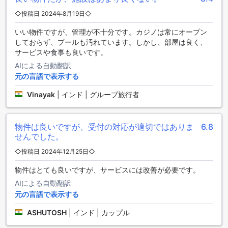
を提供しています。リゾート内には無料のフィットネスセン
ターもあり、24時間利用可能です。フィットネスセンターで
◇投稿日 2024年8月19日◇
は、最新のトレーニング機器を備えた広々としたスペース
いい物件ですが、管理が不十分です。カジノは常にオープン
で、心地よいエクササイズを楽しむことができます。屋外プ
しておらず、プールも汚れています。しかし、部屋は良く、
ールでは、清潔な水と快適な日光浴を満喫できます。プール
サービスや食事も良いです。
サイドバーでは、リラックスしながらドリンクを楽しむこと
ができます。さらに、ハイキングコースでは、美しい自然環
AIによる自動翻訳
境の中でアクティブな時間を過ごすことができます。タイガ
元の言語で表示する
ー パレス リゾートは、スポーツ愛好家にとって理想的な宿泊
施設です。
Vinayak
|
インド | グループ旅行者
タイガー パレス リゾートの便利な設備
物件は良いですが、受付の対応が適切ではありま
6.8
タイガー パレス リゾートは、快適な滞在をサポートするさま
せんでした。
ざまな便利な設備を提供しています。24時間対応のルームサ
◇投稿日 2024年12月25日◇
ービスでは、いつでもお部屋で美味しい食事を楽しむことが
できます。また、宿泊者のために提供されるランドリーサー
物件はとても良いですが、サービスには改善が必要です。
ビスやドライクリーニングサービスにより、いつでも清潔な
AIによる自動翻訳
衣類を手に入れることができます。さらに、セーフティボッ
元の言語で表示する
クス、コンシェルジュ、無料のWi-Fi、指定の喫煙エリアなど
の設備も利用できます。タイガー パレス リゾートは、快適さ
ASHUTOSH
|
インド | カップル
と利便性を追求する宿泊施設です。