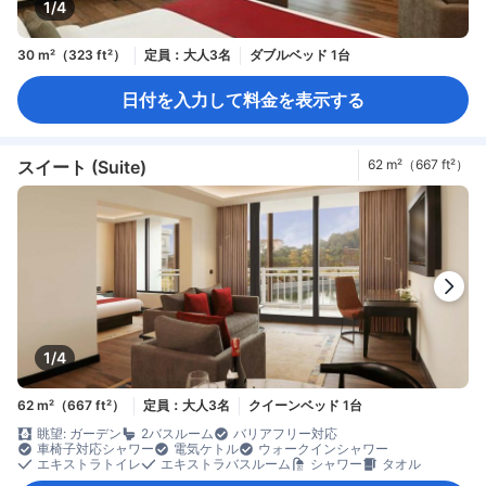
1/4
30 m²（323 ft²）
定員：大人3名
ダブルベッド 1台
日付を入力して料金を表示する
スイート (Suite)
62 m²（667 ft²）
1/4
62 m²（667 ft²）
定員：大人3名
クイーンベッド 1台
眺望: ガーデン
2バスルーム
バリアフリー対応
車椅子対応シャワー
電気ケトル
ウォークインシャワー
エキストラトイレ
エキストラバスルーム
シャワー
タオル