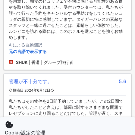
を用意し、朝食のビュッフェで不快に感じる可能性のある食
レストランでは、地元の新鮮な食材を使用した料理を提供し
材を取り除いてくれました。受付カウンターでは、私たちが
ており、本格的な味わいをお楽しみいただけます。さらに、
誤って行った予約をキャンセルする手助けをしてくれたシュ
BBQ施設もご利用いただけますので、友人や家族と一緒にア
ラダの親切に特に感謝しています。タイガーパレスの素敵な
ウトドアでの食事を楽しむこともできます。毎日のハウスキ
スタッフと一緒に過ごせたことは、素晴らしい体験でした。
ーピングにより、清潔な状態でお食事をお楽しみいただけま
ルンビニを訪れる際には、このホテルを選ぶことを強くお勧
す。
めします。
朝食には、ビュッフェスタイルの朝食がご用意されており、
さまざまな料理をお好きなだけお召し上がりいただけます。
AIによる自動翻訳
また、コンチネンタルブレックファーストもご利用いただけ
元の言語で表示する
ます。タイガー パレス リゾートの飲食施設は、お客様のさま
SHUK
|
香港 | グループ旅行者
ざまなニーズに応えることができる充実した内容となってい
ます。
タイガー パレス リゾートの快適な客室をご紹介
管理が不十分です。
5.6
◇投稿日 2024年6月12日◇
タイガー パレス リゾートは、快適な滞在をお約束するさまざ
まな客室タイプを提供しています。デラックスクイーンは30
私たちはその物件を2日間予約していましたが、この2日間で
平米の広々とした客室で、クイーンベッドが1台備わっていま
私たちがしたことと言えば、部屋に関するさまざまな問題で
す。デラックスツインは同じく30平米の客室で、シングルベ
レセプションに走り回ることだけでした。管理が遅く、スキ
ッドが2台備わっています。エグゼクティブは42平米の広さ
ャナーが動かないために40分間部屋の外に出る必要があり、
で、クイーンベッドが1台備わっています。そして、スイート
これが2回あったため部屋の移動をお願いしました。
は62平米の広々とした客室で、クイーンベッドが1台備わって
Cookie設定の管理
AIによる自動翻訳
います。