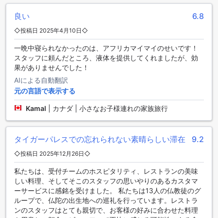
便利な交通施設が充実したタイガー パレス リゾート
良い
6.8
タイガー パレス リゾートは、ティロタマの便利な交通施設が
◇投稿日 2025年4月10日◇
充実しています。空港送迎サービスが提供されており、快適
な旅行を実現します。また、ホテルではツアーサービスも提
一晩中寝られなかったのは、アフリカマイマイのせいです！
供しており、周辺の観光スポットを手軽に巡ることができま
スタッフに頼んだところ、液体を提供してくれましたが、効
す。バレットパーキングやカーパークも完備されており、お
果がありませんでした！
客様の車を安心して駐車することができます。シャトルサー
AIによる自動翻訳
ビスやレンタカーサービスも利用可能で、移動の手配もスム
元の言語で表示する
ーズです。さらに、タクシーサービスやチケットサービスも
ご利用いただけます。ホテル内にはオンサイトのカーパーク
Kamal
|
カナダ | 小さなお子様連れの家族旅行
もあり、セルフパーキングも可能です。さらに、カーパーク
は無料でご利用いただけます。タイガー パレス リゾートは、
交通の利便性に優れたホテルです。
タイガーパレスでの忘れられない素晴らしい滞在
9.2
タイガー パレス リゾートの飲食施設
◇投稿日 2025年12月26日◇
私たちは、受付チームのホスピタリティ、レストランの美味
タイガー パレス リゾートでは、お客様の快適な滞在をサポー
しい料理、そしてそこのスタッフの思いやりのあるカスタマ
トするためにさまざまな飲食施設を提供しています。24時間
ーサービスに感銘を受けました。 私たちは13人の仏教徒のグ
ルームサービスがあり、いつでもお部屋でお食事をお楽しみ
ループで、仏陀の出生地への巡礼を行っています。レストラ
いただけます。また、コーヒーショップもあり、美味しいコ
ンのスタッフはとても親切で、お客様の好みに合わせた料理
ーヒーや軽食を楽しむことができます。