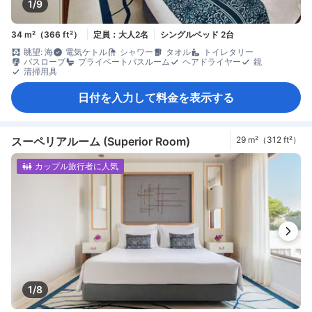
1/9
34 m²（366 ft²）
定員：大人2名
シングルベッド 2台
眺望: 海
電気ケトル
シャワー
タオル
トイレタリー
バスローブ
プライベートバスルーム
ヘアドライヤー
鏡
清掃用具
日付を入力して料金を表示する
スーペリアルーム (Superior Room)
29 m²（312 ft²）
カップル旅行者に人気
1/8