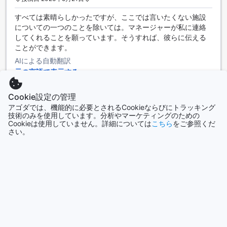
チボリカルボエイロアルガルヴェリゾートでは、スポーツ愛
好者やアクティブな旅行者のために、充実したスポーツ施設
すべては素晴らしかったですが、ここでは言いたくない施設
が揃っています。屋内プールは、天候に関係なく泳ぎを楽し
についての一つのことを除いては。マネージャーが私に連絡
むことができる完璧な場所で、リラックスしたり、エクササ
してくれることを願っています。そうすれば、彼らに伝える
イズをしたりするのに最適です。また、24時間営業のフィッ
ことができます。
トネスセンターでは、いつでも自分のペースでトレーニング
AIによる自動翻訳
が可能です。最新の器具が揃っており、心身ともにリフレッ
元の言語で表示する
シュできる環境が整っています。
さらに、屋外プールは、太陽の下でのリフレッシュやリラク
Jung
|
アメリカ合衆国 | グループ旅行者
ゼーションに最適なスポットです。プールサイドバーでは、
Cookie設定の管理
冷たいドリンクを楽しみながら、リラックスしたひとときを
アゴダでは、機能的に必要とされるCookieならびにトラッキング
過ごせます。また、ビーチも近くにあり、海でのアクティビ
技術のみを使用しています。分析やマーケティングのための
素晴らしい
10.0
Cookieは使用していません。詳細については
こちら
をご参照くだ
ティや散策を楽しむことができます。チボリカルボエイロア
さい。
ルガルヴェリゾートでは、アクティブな休日を過ごしたい方
◇投稿日 2026年1月13日◇
にぴったりの環境が整っています。
この場所についてのすべてが本当に素晴らしかったです！場
チボリ カルボエイロ アルガルヴェ リゾートの便利な施設
所は美しいです。夫と23歳の息子との完璧な6泊でした。朝食
は想像しうるすべてが揃っていて、素晴らしい景色がありま
チボリ カルボエイロ アルガルヴェ リゾートでは、ゲストの快
した。私たちのサーバー、ゴンカロは、朝食をさらに楽しま
適な滞在をサポートするために、充実した便利な施設が整っ
せてくれました！彼はとても親しみやすく、最高の5つ星サー
ています。24時間対応のルームサービスを利用すれば、いつ
ビスでした！
でもお好きな時間にお食事を楽しむことができ、特別なリク
AIによる自動翻訳
エストにも対応してくれます。また、洗濯サービスやドライ