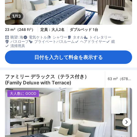
1/13
23 m²（248 ft²）
定員：大人2名
ダブルベッド 1台
眺望: 海
電気ケトル
シャワー
タオル
トイレタリー
バスローブ
プライベートバスルーム
ヘアドライヤー
鏡
清掃用具
日付を入力して料金を表示する
ファミリー デラックス（テラス付き）
63 m²（678
(Family Deluxe with Terrace)
ft²）
大人数に GOOD