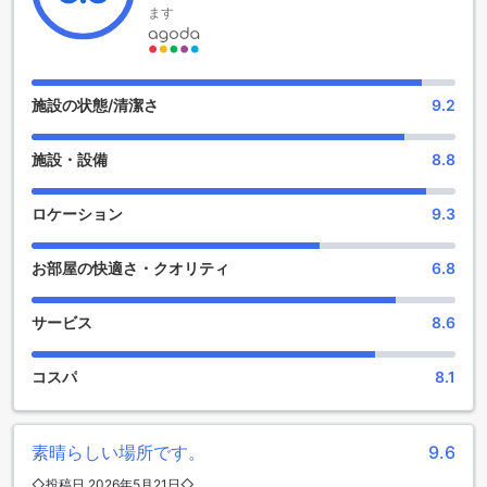
ます
に残る素晴らしいひとときをお過ごしください。
チボリカルボエイロアルガルヴェリゾートのエンターテイメ
ント施設
施設の状態/清潔さ
9.2
チボリカルボエイロアルガルヴェリゾートでは、滞在中のリ
ラクゼーションと楽しみを提供する多彩なエンターテイメン
施設・設備
8.8
ト施設が整っています。まず、リゾート内のバーでは、地元
のワインやカクテルを楽しみながら、友人や家族と特別なひ
とときを過ごすことができます。美しい庭園を眺めながら、
ロケーション
9.3
リラックスした雰囲気の中でお飲み物を味わうことができる
のも魅力の一つです。
お部屋の快適さ・クオリティ
6.8
さらに、スパ施設では、心身を癒すマッサージや、温かいお
湯に浸かりながらのホットタブ、サウナやスチームルームで
のリフレッシュも楽しめます。これらの施設は、日々の疲れ
サービス
8.6
を癒し、リゾートライフをより一層充実させるための完璧な
場所です。チボリカルボエイロアルガルヴェリゾートでは、
コスパ
8.1
贅沢なひとときを過ごしながら、心身ともにリフレッシュで
きる環境が整っています。
チボリカルボエイロアルガルヴェリゾートのスポーツ施設
素晴らしい場所です。
9.6
◇投稿日 2026年5月21日◇