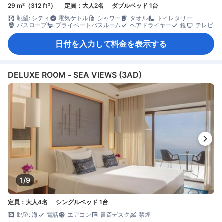
29 m²（312 ft²）
定員：大人2名
ダブルベッド 1台
眺望: シティ
電気ケトル
シャワー
タオル
トイレタリー
バスローブ
プライベートバスルーム
ヘアドライヤー
鏡
テレビ
日付を入力して料金を表示する
DELUXE ROOM - SEA VIEWS (3AD)
1/9
定員：大人4名
シングルベッド 1台
眺望: 海
電話
エアコン
書斎デスク
禁煙