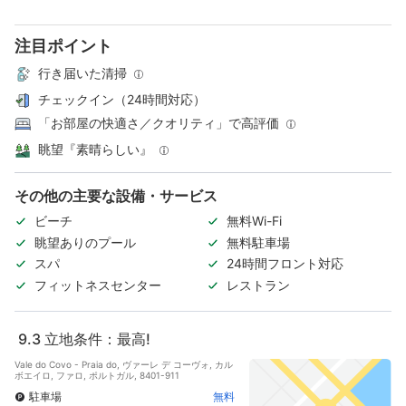
注目ポイント
行き届いた清掃
チェックイン（24時間対応）
「お部屋の快適さ／クオリティ」で高評価
眺望『素晴らしい』
その他の主要な設備・サービス
ビーチ
無料Wi-Fi
眺望ありのプール
無料駐車場
スパ
24時間フロント対応
フィットネスセンター
レストラン
9.3
立地条件：最高!
Vale do Covo - Praia do, ヴァーレ デ コーヴォ, カル
ボエイロ, ファロ, ポルトガル, 8401-911
駐車場
無料