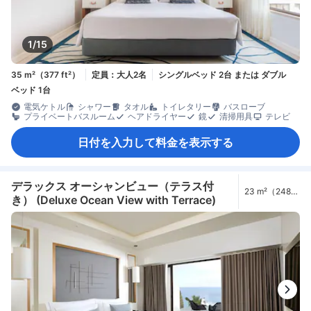
1/15
35 m²（377 ft²）
定員：大人2名
シングルベッド 2台 または ダブル
ベッド 1台
電気ケトル
シャワー
タオル
トイレタリー
バスローブ
プライベートバスルーム
ヘアドライヤー
鏡
清掃用具
テレビ
日付を入力して料金を表示する
デラックス オーシャンビュー（テラス付
23 m²（248
き） (Deluxe Ocean View with Terrace)
ft²）