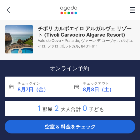
チボリ カルボエイロ アルガルヴェ リゾー
ト (Tivoli Carvoeiro Algarve Resort)
Vale do Covo - Praia do, ヴァーレ デ コーヴォ, カルボエ
イロ, ファロ, ポルトガル, 8401-911
オンライン予約
チェックイン
チェックアウト
8月7日（金）
8月8日（土）
1
2
0
部屋
大人合計
子ども
空室 & 料金をチェック