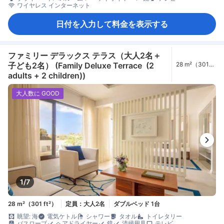
ワイヤレス インターネット
日付を入力して料金を表示する
ファミリー デラックス テラス（大人2名＋
子ども2名） (Family Deluxe Terrace (2
28 m²（301
ft²）
adults + 2 children))
大人数に GOOD
1/7
28 m²（301 ft²）
定員：大人2名
ダブルベッド 1台
眺望: 海
電気ケトル
シャワー
タオル
トイレタリー
バスローブ
ヘアドライヤー
鏡
清掃用具
テレビ