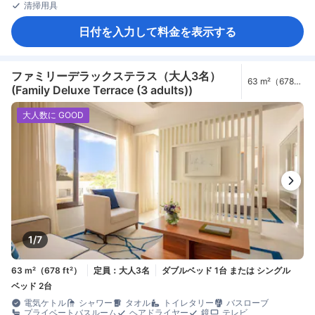
清掃用具
日付を入力して料金を表示する
ファミリーデラックステラス（大人3名）
63 m²（678
(Family Deluxe Terrace (3 adults))
ft²）
大人数に GOOD
1/7
63 m²（678 ft²）
定員：大人3名
ダブルベッド 1台 または シングル
ベッド 2台
電気ケトル
シャワー
タオル
トイレタリー
バスローブ
プライベートバスルーム
ヘアドライヤー
鏡
テレビ