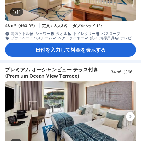
1/11
43 m²（463 ft²）
定員：大人3名
ダブルベッド 1台
電気ケトル
シャワー
タオル
トイレタリー
バスローブ
プライベートバスルーム
ヘアドライヤー
鏡
清掃用具
テレビ
日付を入力して料金を表示する
プレミアム オーシャンビュー テラス付き
34 m²（366
(Premium Ocean View Terrace)
ft²）