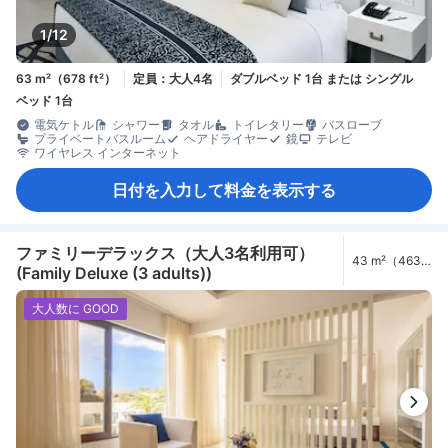
1/12
63 m²（678 ft²）
定員：大人4名
ダブルベッド 1台 または シングル
ベッド 1台
電気ケトル
シャワー
タオル
トイレタリー
バスローブ
プライベートバスルーム
ヘアドライヤー
鏡
テレビ
ワイヤレス インターネット
日付を入力して料金を表示する
ファミリーデラックス（大人3名利用可）
43 m²（463
(Family Deluxe (3 adults))
ft²）
大人数に GOOD