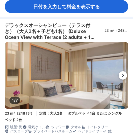
日付を入力して料金を表示する
デラックスオーシャンビュー（テラス付
き）（大人2名＋子ども1名） (Deluxe
23 m²（248
ft²）
Ocean View with Terrace (2 adults + 1
child))
1/7
23 m²（248 ft²）
定員：大人2名
ダブルベッド 1台 または シングル
ベッド 2台
眺望: 海
電気ケトル
シャワー
タオル
トイレタリー
バスローブ
プライベートバスルーム
ヘアドライヤー
鏡