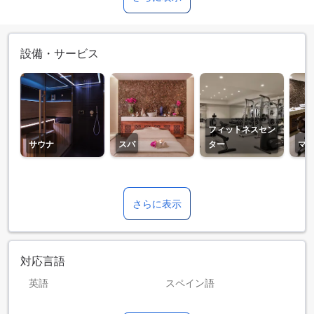
設備・サービス
フィットネスセン
サウナ
スパ
ター
マ
さらに表示
対応言語
英語
スペイン語
ドイツ語
フランス語