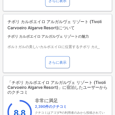
さらに表示
添い寝の場合は宿泊無料です。＜ご注意＞ベビーベッドのご
利用には追加料金が発生する場合があります。また、利用可
否は空き状況によります。
3～11歳までのお子さま
チボリ カルボエイロ アルガルヴェ リゾート (Tivoli
添い寝の場合は宿泊無料です。
12歳以上の宿泊者は大人とみなされます。
Carvoeiro Algarve Resort)について
エキストラベッドの追加可否は、ルームタイプにより異なり
チボリ カルボエイロ アルガルヴェ リゾートの魅力
ます。各ルームタイプ欄の記載をお確かめください。ルーム
タイプの欄にエキストラベッド追加のオプションが提示され
ポルトガルの美しいカルボエイロに位置するチボリ カルボエ
ていない場合は、エキストラベッドの追加はできません。
イロ アルガルヴェ リゾートは、贅沢な5つ星ホテルとして、
【ご注意】6部屋以上をご予約の場合は、異なるご予約条件や
訪れるすべてのゲストに特別な体験を提供します。248室の
追加料金が適用されることがありますのでご了承ください。
広々とした客室は、モダンなデザインと快適さを兼ね備え、
さらに表示
リラックスしたひとときをお過ごしいただけます。チェック
インは午後3時から、チェックアウトは正午12時まで可能で、
ゆったりとした滞在をお楽しみいただけます。
「チボリ カルボエイロ アルガルヴェ リゾート (Tivoli
このリゾートは、カルボエイロの中心からわずか0.5kmの距
Carvoeiro Algarve Resort)」に宿泊したユーザーから
離にあり、周辺の観光スポットやビーチへのアクセスも便利
のクチコミ
です。また、空港までの移動時間は約45分と、旅行の計画に
も最適です。さらに、2歳から11歳までのお子様は無料で宿泊
非常に満足
できるため、家族旅行にもぴったりの場所です。ペットを連
2,390件のクチコミ
れての滞在も可能で、1室につき最大2匹までお受け入れして
8.8
クチコミはアゴダ®の利用者のみから投稿されてい
おります。チボリ カルボエイロ アルガルヴェ リゾートで、心