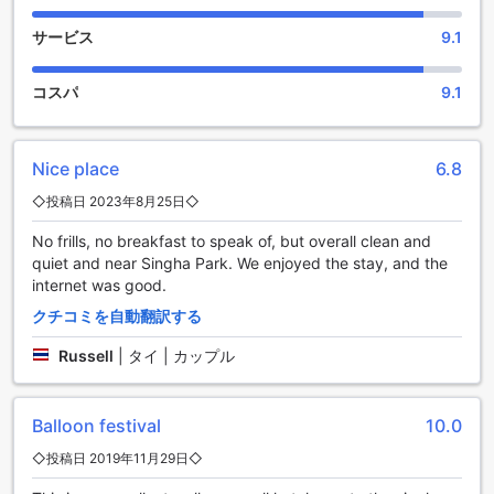
むことができるでしょう。
また、庭園には快適なベンチや座席エリアが設けられてお
サービス
9.1
り、読書やおしゃべりを楽しむのに最適な場所です。朝の光
の中で朝食を楽しんだり、夕暮れ時に友人や家族と共に過ご
したりすることができ、特別な思い出を作ることができま
コスパ
9.1
す。トゥ ザ ムーン ベッド&ブレックファーストの庭園は、日
常の喧騒から離れ、心身ともにリフレッシュできる理想的な
場所です。
Nice place
6.8
トゥ ザ ムーン ベッド&ブレックファーストの便利な施設
◇投稿日 2023年8月25日◇
No frills, no breakfast to speak of, but overall clean and
トゥ ザ ムーン ベッド&ブレックファーストでは、快適な滞在
quiet and near Singha Park. We enjoyed the stay, and the
をサポートするための便利な施設が充実しています。まず、
internet was good.
全客室で利用可能な無料Wi-Fiは、旅行者にとって必須のサー
ビスです。どこにいてもインターネットに接続できるため、
クチコミを自動翻訳する
観光情報の検索やSNSへの投稿もスムーズに行えます。ま
た、公共エリアでもWi-Fiが利用できるため、ロビーや共用ス
Russell
|
タイ | カップル
ペースでリラックスしながらオンラインでのやり取りが可能
です。
さらに、毎日のハウスキーピングサービスも提供されてお
Balloon festival
10.0
り、清潔で快適な空間が保たれています。スタッフが丁寧に
◇投稿日 2019年11月29日◇
お部屋を整えてくれるため、滞在中はいつでも清潔感あふれ
る環境で過ごすことができます。トゥ ザ ムーン ベッド&ブレ