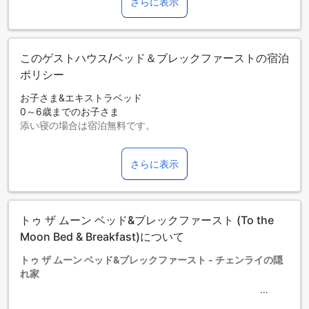
さらに表示
このゲストハウス/ベッド＆ブレックファーストの宿泊
ポリシー
お子さま&エキストラベッド
0～6歳までのお子さま
添い寝の場合は宿泊無料です。
エキストラベッドの追加可否は、ルームタイプにより異なり
ます。各ルームタイプ欄の記載をお確かめください。ルーム
さらに表示
タイプの欄にエキストラベッド追加のオプションが提示され
ていない場合は、エキストラベッドの追加はできません。
【ご注意】6部屋以上をご予約の場合は、異なるご予約条件や
追加料金が適用されることがありますのでご了承ください。
トゥ ザ ムーン ベッド&ブレックファースト (To the
Moon Bed & Breakfast)について
トゥ ザ ムーン ベッド&ブレックファースト - チェンライの隠
れ家