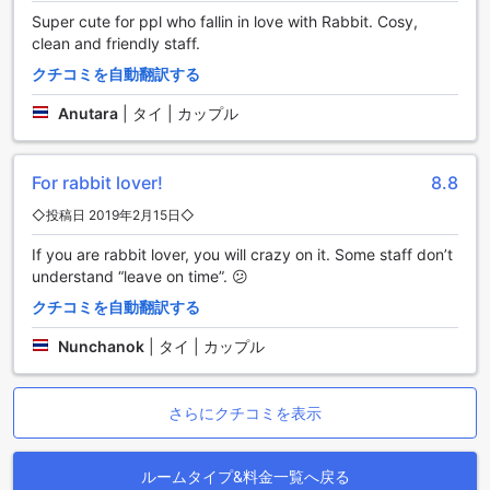
コニーまたはテラスが付いているお部屋では、朝の光を浴び
Super cute for ppl who fallin in love with Rabbit. Cosy,
ながらコーヒーを楽しんだり、夕暮れ時に美しい景色を眺め
clean and friendly staff.
たりすることができます。
さらに、各客室には便利な冷蔵庫が備え付けられており、冷
クチコミを自動翻訳する
たい飲み物や軽食を手軽に楽しむことができます。無料のボ
Anutara
|
タイ | カップル
トルウォーターや、必要なトイレタリー、タオルも完備され
ており、細やかな配慮が感じられます。ヘアドライヤーも完
備されているため、チェックアウト前の準備もスムーズに行
えます。トゥ ザ ムーン ベッド&ブレックファーストでの滞在
For rabbit lover!
8.8
は、まさに贅沢なひとときを提供します。
◇投稿日 2019年2月15日◇
トゥ ザ ムーン ベッド&ブレックファーストのダイニング施設
If you are rabbit lover, you will crazy on it. Some staff don’t
understand “leave on time”. 😕
トゥ ザ ムーン ベッド&ブレックファーストでは、ゲストの皆
クチコミを自動翻訳する
様に心温まるダイニング体験を提供しています。朝食は、毎
日新鮮な食材を使用したコンチネンタルブレックファースト
Nunchanok
|
タイ | カップル
が用意されており、豊かな味わいと共に爽やかな一日のスタ
ートをお手伝いします。サクサクのクロワッサンや、フルー
ツ、ヨーグルト、そして香り高いコーヒーなど、バラエティ
さらにクチコミを表示
に富んだメニューが揃い、どなたでも満足いただける内容と
なっています。朝の光が差し込む明るいダイニングエリア
で、リラックスしたひとときをお楽しみください。
ルームタイプ&料金一覧へ戻る
さらに、トゥ ザ ムーン ベッド&ブレックファーストでは、毎