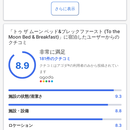
トゥ ザ ムーン ベッド&ブレックファーストは、タイの美しい
チェンライに位置する魅力的な2.5つ星ホテルです。このホテ
さらに表示
ルは、静かな環境の中でリラックスしたひとときを提供し、
観光名所へのアクセスも便利です。市中心部からわずか10キ
ロの距離にあり、空港までも車で約20分という好立地です。
「トゥ ザ ムーン ベッド&ブレックファースト (To the
チェックインは午後2時から、チェックアウトは正午12時まで
Moon Bed & Breakfast)」に宿泊したユーザーからの
可能で、旅行者のニーズに合わせた柔軟な時間設定が魅力で
クチコミ
す。客室は全4室で、アットホームな雰囲気が漂う中、快適な
滞在をお約束します。ただし、当ホテルではお子様の無料宿
非常に満足
泊はご利用いただけませんので、追加料金が発生する場合が
181件のクチコミ
ございます。トゥ ザ ムーン ベッド&ブレックファーストで、
8.9
クチコミはアゴダ®の利用者のみから投稿されてい
特別な思い出を作りませんか？
ます
トゥ ザ ムーン ベッド&ブレックファーストのエンターテイン
メント施設
トゥ ザ ムーン ベッド&ブレックファーストでは、訪れるゲス
施設の状態/清潔さ
9.3
トに心安らぐエンターテインメント体験を提供しています。
特に目を引くのは、広々とした美しい庭園です。この庭園
施設・設備
8.8
は、色とりどりの花々や緑豊かな木々に囲まれ、まるで自然
の中にいるかのようなリラックスした雰囲気を醸し出してい
ます。ゲストは、庭園内を散策しながら、静かな時間を楽し
ロケーション
8.3