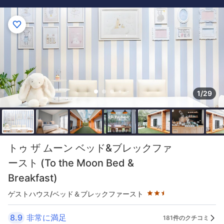
1/29
星評価 2.5つ星
トゥ ザ ムーン ベッド&ブレックファ
ースト (To the Moon Bed &
Breakfast)
ゲストハウス/ベッド＆ブレックファースト
8.9
非常に満足
181件のクチコミ