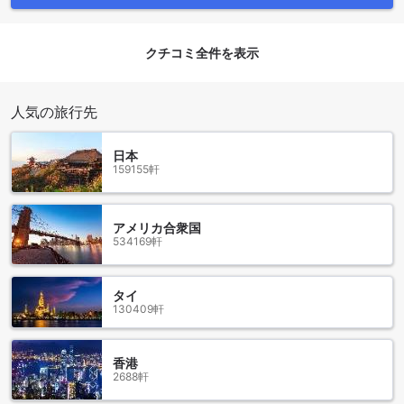
日のハウスキーピングサービスも行っており、清潔で快適な
環境を保っています。スタッフは親切で、ゲストのリクエス
トにも柔軟に対応してくれるため、安心してお食事を楽しむ
クチコミ全件を表示
ことができます。ホテルのアットホームな雰囲気の中で、美
味しい朝食を味わいながら、素敵なひとときをお過ごしくだ
さい。
人気の旅行先
トゥ ザ ムーン ベッド&ブレックファーストの客室の魅力
日本
159155軒
トゥ ザ ムーン ベッド&ブレックファーストでは、心地よいひ
とときを過ごすためのスタンダードダブルルームをご用意し
ています。この客室は20平方メートルの広さを誇り、贅沢な
アメリカ合衆国
キングベッドが配置されています。シンプルでありながらも
534169軒
温かみのあるインテリアが、訪れるゲストを優しく迎え入
れ、リラックスできる空間を提供します。静かな環境の中
で、心身ともにリフレッシュできること間違いなしです。
タイ
アゴダでの予約を通じて、トゥ ザ ムーン ベッド&ブレックフ
130409軒
ァーストのスタンダードダブルルームを手に入れることで、
最良の価格を確保できます。さらに、簡単でストレスのない
予約プロセスにより、旅行の計画がスムーズに進むことをお
香港
約束します。特別なひとときを過ごすために、ぜひアゴダで
2688軒
の予約を検討してみてください。