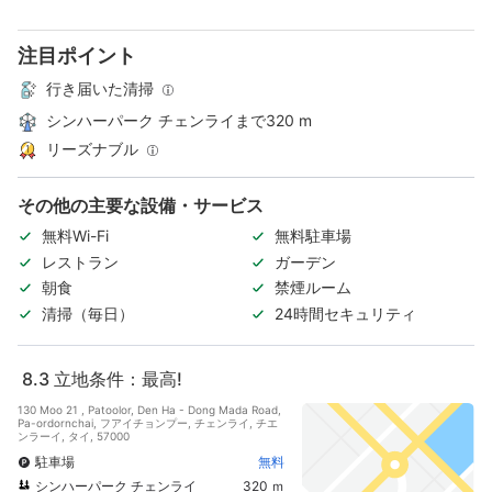
注目ポイント
行き届いた清掃
シンハーパーク チェンライまで320 m
リーズナブル
その他の主要な設備・サービス
無料Wi-Fi
無料駐車場
レストラン
ガーデン
朝食
禁煙ルーム
清掃（毎日）
24時間セキュリティ
8.3
立地条件：最高!
130 Moo 21 , Patoolor, Den Ha - Dong Mada Road,
Pa-ordornchai, フアイチョンプー, チェンライ, チエ
ンラーイ, タイ, 57000
駐車場
無料
シンハーパーク チェンライ
320 ｍ