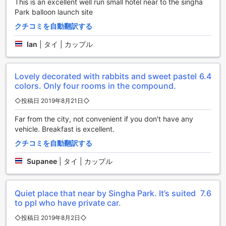
This is an excellent well run small hotel near to the singha
ックファーストは、便利な施設を通じて、ゲストの皆様に心
Park balloon launch site
地よい滞在を提供しています。
クチコミを自動翻訳する
トゥ ザ ムーン ベッド&ブレックファーストの交通施設
Ian
|
タイ | カップル
トゥ ザ ムーン ベッド&ブレックファーストでは、快適な滞在
をサポートするために充実した交通施設を提供しています。
Lovely decorated with rabbits and sweet pastel
6.4
宿泊者専用の駐車場が敷地内に完備されており、車でのアク
colors. Only four rooms in the compound.
セスも非常に便利です。この駐車場は無料で利用でき、安心
してお車を停めることができます。
◇投稿日 2019年8月21日◇
自家用車での旅行を計画している方にとって、トゥ ザ ムーン
ベッド&ブレックファーストは理想的な宿泊先です。自分のペ
Far from the city, not convenient if you don't have any
ースで周辺の観光地を巡ることができ、快適な自家用車での
vehicle. Breakfast is excellent.
移動を楽しむことができます。どこへ行くにもアクセスが良
クチコミを自動翻訳する
く、充実した交通環境が整っています。
Supanee
|
タイ | カップル
トゥ ザ ムーン ベッド&ブレックファーストの客室設備
トゥ ザ ムーン ベッド&ブレックファーストでは、快適な滞在
Quiet place that near by Singha Park. It’s suited
7.6
を実現するための充実した客室設備をご用意しています。各
to ppl who have private car.
客室には、心地よい空調が完備されており、暑いチェンライ
の気候でも涼しく快適にお過ごしいただけます。また、バル
◇投稿日 2019年8月2日◇