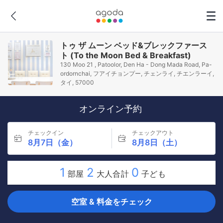
トゥ ザ ムーン ベッド&ブレックファース
ト (To the Moon Bed & Breakfast)
130 Moo 21 , Patoolor, Den Ha - Dong Mada Road, Pa-
ordornchai, フアイチョンプー, チェンライ, チエンラーイ,
タイ, 57000
オンライン予約
チェックイン
チェックアウト
8月7日（金）
8月8日（土）
1
2
0
部屋
大人合計
子ども
空室 & 料金をチェック