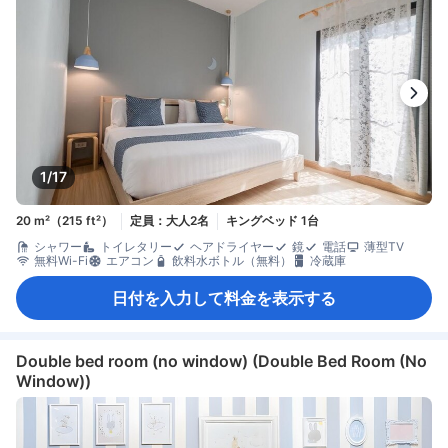
1/17
20 m²（215 ft²）
定員：大人2名
キングベッド 1台
シャワー
トイレタリー
ヘアドライヤー
鏡
電話
薄型TV
無料Wi-Fi
エアコン
飲料水ボトル（無料）
冷蔵庫
日付を入力して料金を表示する
Double bed room (no window) (Double Bed Room (No
Window))