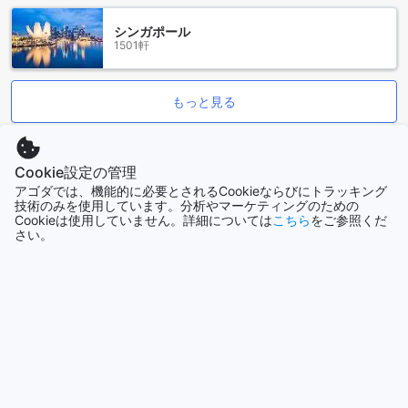
フアイチョンプー - 自然の美と文化の交差点
シンガポール
1501軒
フアイチョンプーは、タイのチェンライに位置する美しい観
光地で、自然の美しさと豊かな文化が融合した場所です。こ
の地域は、壮大な山々と青々とした田園風景に囲まれてお
もっと見る
り、訪れる人々に心を癒す絶景を提供します。特に、フアイ
チョンプーの川は、透明度の高い水と周囲の緑豊かな環境が
全て表示
特徴で、カヤックやラフティングを楽しむのに最適なスポッ
Cookie設定の管理
トです。また、川沿いの散策路を歩けば、地元の植物や動物
を観察しながらリラックスしたひとときを過ごすことができ
アゴダでは、機能的に必要とされるCookieならびにトラッキング
今話題の都市
技術のみを使用しています。分析やマーケティングのための
ます。
Cookieは使用していません。詳細については
こちら
をご参照くだ
この地域は、自然の美しさだけでなく、地元の文化も体験で
さい。
きる場所です。フアイチョンプー周辺には、伝統的な村や市
ソウル
韓国
場が点在しており、地元の人々との交流を通じて、タイの文
化や習慣を学ぶことができます。特に、地元の手工芸品や新
鮮な農産物を販売する市場は、訪れる価値があります。フア
イチョンプーは、自然愛好者や文化探求者にとって、忘れら
シドニー
オーストラリア
れない体験を提供する場所です。
チェンライ空港からトゥ ザ ムーン ベッド&ブレックファース
済州（チェジュ）
トへのアクセス
韓国