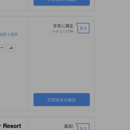
非常に満足
8.4
クチコミ17件
地図で場所
ター
+4
空室状況を確認
r Resort
最高!
9.3