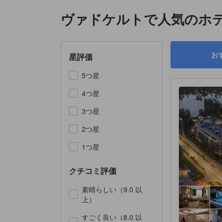
ヴァドケルトで人気のホテ
お
星評価
5つ星
4つ星
3つ星
2つ星
1つ星
クチコミ評価
素晴らしい（9.0 以
上）
すごく良い（8.0 以