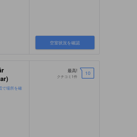
空室状況を確認
ár
最高!
10
クチコミ1件
ar)
図で場所を確