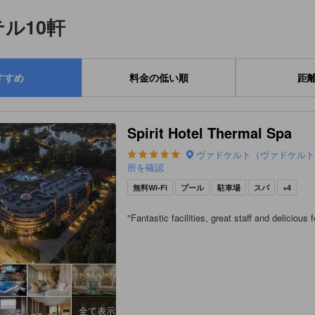
ル10軒
すすめ
料金の低い順
距
Spirit Hotel Thermal Spa
ヴァドケルト（ヴァドケル
所を確認
無料Wi-Fi
プール
駐車場
スパ
+4
"
Fantastic facilities, great staff and delicious 
全て表示