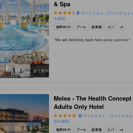
& Spa
ヴァドケルト（ヴァドケルト
を確認
無料Wi-Fi
プール
駐車場
スパ
+4
"
We will definitely back here every summer.
"
全て表示
Melea - The Health Concept 
Adults Only Hotel
ヴァドケルト（ヴァドケル
所を確認
無料Wi-Fi
プール
駐車場
スパ
+4