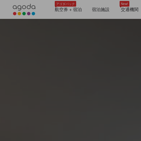
アゴダパック
New!
航空券 + 宿泊
宿泊施設
交通機関