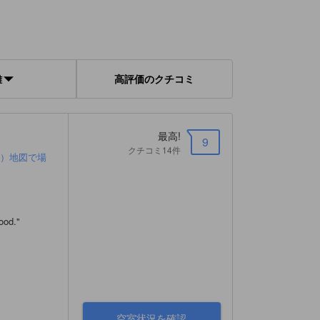
離
高評価のクチコミ
最高!
9
クチコミ14件
ト）地図で場
food.
"
空室状況を確認