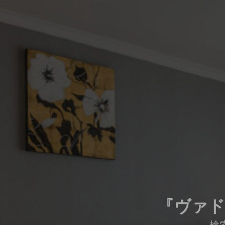
『ヴァド
検