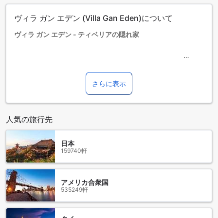
タイプの欄にエキストラベッド追加のオプションが提示され
ヴィラ ガン エデン (Villa Gan Eden)について
ていない場合は、エキストラベッドの追加はできません。
【ご注意】6部屋以上をご予約の場合は、異なるご予約条件や
ヴィラ ガン エデン - ティベリアの隠れ家
追加料金が適用されることがありますのでご了承ください。
ティベリアの美しい湖畔に位置するヴィラ ガン エデンは、訪
れる全てのゲストに特別な体験を提供する理想的な宿泊施設
です。この魅力的なヴィラは、2つの快適な客室を備えてお
さらに表示
り、心地よい滞在をお約束します。チェックインは午後3時か
ら可能で、チェックアウトは午前11時までと、ゆったりとし
た時間を楽しむことができます。
人気の旅行先
家族連れのお客様にも優しいこのホテルでは、0歳から1歳の
お子様が無料で宿泊できるため、安心してご利用いただけま
す。美しい自然に囲まれたヴィラ ガン エデンで、心温まるひ
日本
159740軒
とときをお過ごしください。
ヴィラ ガン エデンの贅沢なエンターテインメント施設
アメリカ合衆国
535249軒
ヴィラ ガン エデンでは、心身のリフレッシュを追求するため
の贅沢なエンターテインメント施設が充実しています。ま
ず、リラクゼーションを求めるゲストには、プロフェッショ