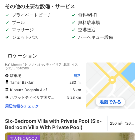
その他の主要な設備・サービス
プライベートビーチ
無料Wi-Fi
プール
無料駐車場
マッサージ
空港送迎
ジェットバス
バーベキュー設備
ロケーション
Ha'rishonim 19, メナハミヤ, ティベリア, 北部, イス
ラエル, 1510500
駐車場
無料
Tamar Bakfar
280 ｍ
Kibbutz Degania Alef
1.6 km
ハマットティベリア国立公園
5.28 km
地図でみる
周辺情報をチェック
Six-Bedroom Villa with Private Pool (Six-
250 m²（2691
Bedroom Villa With Private Pool)
ft²）
大人数に GOOD