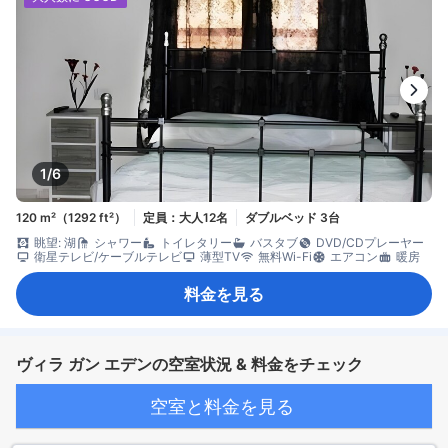
1/6
120 m²（1292 ft²）
定員：大人12名
ダブルベッド 3台
眺望: 湖
シャワー
トイレタリー
バスタブ
DVD/CDプレーヤー
衛星テレビ/ケーブルテレビ
薄型TV
無料Wi-Fi
エアコン
暖房
料金を見る
ヴィラ ガン エデンの空室状況 & 料金をチェック
空室と料金を見る