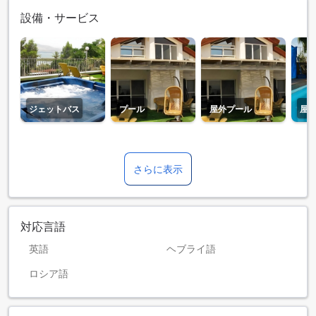
設備・サービス
ジェットバス
プール
屋外プール
屋
さらに表示
対応言語
英語
ヘブライ語
ロシア語