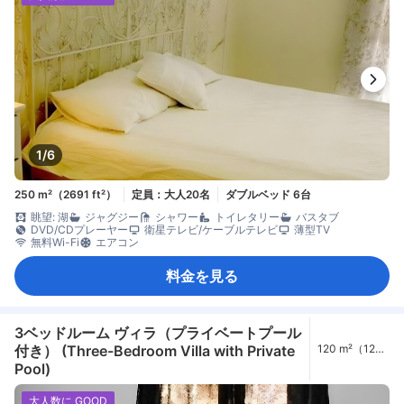
1/6
250 m²（2691 ft²）
定員：大人20名
ダブルベッド 6台
眺望: 湖
ジャグジー
シャワー
トイレタリー
バスタブ
DVD/CDプレーヤー
衛星テレビ/ケーブルテレビ
薄型TV
無料Wi-Fi
エアコン
料金を見る
3ベッドルーム ヴィラ（プライベートプール
付き） (Three-Bedroom Villa with Private
120 m²（1292
ft²）
Pool)
大人数に GOOD