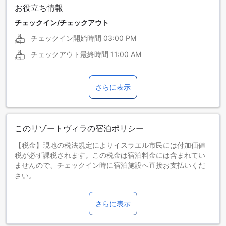
お役立ち情報
チェックイン/チェックアウト
チェックイン開始時間
03:00 PM
チェックアウト最終時間
11:00 AM
さらに表示
このリゾートヴィラの宿泊ポリシー
【税金】現地の税法規定によりイスラエル市民には付加価値
税が必ず課税されます。この税金は宿泊料金には含まれてい
ませんので、チェックイン時に宿泊施設へ直接お支払いくだ
さい。
お子さま&エキストラベッド
0～1歳までのお子さま
さらに表示
添い寝の場合は宿泊無料です。
エキストラベッドの追加可否は、ルームタイプにより異なり
ます。各ルームタイプ欄の記載をお確かめください。ルーム