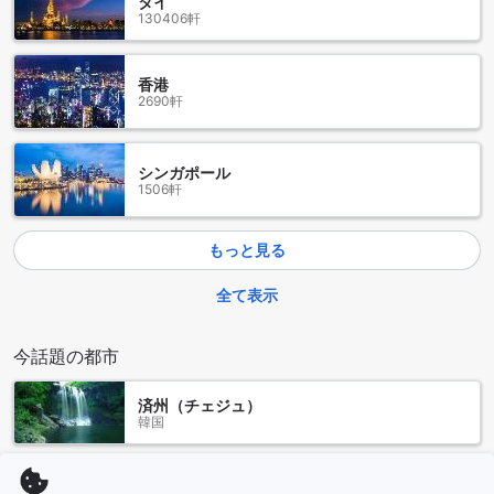
タイ
ナルなマッサージサービスが用意されており、疲れた体を癒
130406軒
す完璧なひとときを提供します。経験豊富なセラピストによ
るマッサージは、ストレスを軽減し、心身のバランスを取り
戻す手助けをします。
香港
さらに、ヴィラ内には心地よいホットタブも完備されてお
2690軒
り、温かいお湯に浸かりながら、日々の疲れを忘れることが
できます。美しい景色を眺めながらのひとときは、まさに贅
沢そのものです。また、サウナも設置されており、体を芯か
シンガポール
ら温めることでリラックス効果を高め、身体のデトックスに
1506軒
も最適です。これらの施設を利用することで、ヴィラ ガン エ
デンでの滞在がより特別なものになること間違いありませ
ん。
もっと見る
ヴィラ ガン エデンのスポーツ施設でアクティブに過ごそう
全て表示
ヴィラ ガン エデンでは、アクティブなライフスタイルを楽し
今話題の都市
むための充実したスポーツ施設が揃っています。まず、屋内
プールは、天候に関係なく一年中快適に泳ぐことができる場
所です。清潔で広々とした空間で、リラックスしながらエク
済州（チェジュ）
ササイズを楽しむことができます。また、屋外プールも完備
韓国
しており、青空の下での爽快なひとときを提供します。友人
や家族と一緒に水遊びを楽しんだり、日光浴をしながらリラ
ックスすることができます。
ハノイ