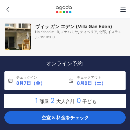
ヴィラ ガン エデン (Villa Gan Eden)
Ha'rishonim 19, メナハミヤ, ティベリア, 北部, イスラエ
ル, 1510500
オンライン予約
チェックイン
チェックアウト
8月7日（金）
8月8日（土）
1
2
0
部屋
大人合計
子ども
空室 & 料金をチェック