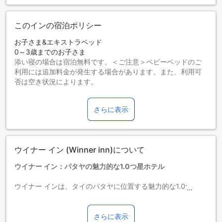
このインの宿泊ポリシー
お子さま&エキストラベッド
0～3歳までのお子さま
添い寝の場合は宿泊無料です。＜ご注意＞ベビーベッドのご
利用には追加料金が発生する場合があります。また、利用可
否は空き状況によります。
4～10歳までのお子さま
添い寝の場合は宿泊無料です。
さらに表示
11歳以上の宿泊者は大人とみなされます。
エキストラベッドの追加可否は、ルームタイプにより異なり
ます。各ルームタイプ欄の記載をお確かめください。ルーム
タイプの欄にエキストラベッド追加のオプションが提示され
ウイナー イン (Winner inn)について
ていない場合は、エキストラベッドの追加はできません。
【ご注意】6部屋以上をご予約の場合は、異なるご予約条件や
ウイナー イン：パタヤの魅力的な1.0つ星ホテル
追加料金が適用されることがありますのでご了承ください。
ウイナー インは、タイのパタヤに位置する魅力的な1.0つ星ホ
テルです。このホテルは、空港までの所要時間が75分、チェ
ックアウトは午後12時まで、市街地からの距離は1km、そし
て15室の客室を提供しています。ホテルは2014年に最後の改
さらに表示