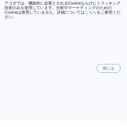
アゴダでは、機能的に必要とされるCookieならびにトラッキング
技術のみを使用しています。分析やマーケティングのための
快適な滞在をお約束するウイナー インの客室設備
タイ
Cookieは使用していません。詳細については
こちら
をご参照くだ
130415軒
さい。
ウイナー インは、パタヤに位置する快適な滞在を提供するホ
テルです。客室は快適さと利便性を追求した設備が整ってい
香港
ます。まず、エアコンが完備されており、快適な室温を保つ
2690軒
ことができます。さらに、毎日の新聞が提供されるため、最
新のニュースを手に入れることができます。テレビも完備さ
れており、リラックスした時間を過ごすことができます。ミ
シンガポール
ニバーも完備されており、飲み物やお菓子を手軽に楽しむこ
1501軒
とができます。サテライト/ケーブルテレビも利用可能で、
様々なチャンネルを楽しむことができます。さらに、冷蔵庫
閉じる
も完備されており、飲み物や食品を保管することができま
もっと見る
す。ウイナー インの客室設備は、快適な滞在をお求めの方に
最適な選択肢です。
全て表示
ウイナー インの充実したダイニング施設
今話題の都市
ウイナー インは、快適な滞在をお楽しみいただくために、充
実したダイニング施設をご提供しています。24時間ルームサ
シンガポール
ービスを利用することができ、いつでもお部屋でお食事をお
シンガポール
楽しみいただけます。また、コーヒーショップもあり、リラ