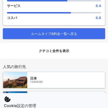
た、宿泊者のためにランドリーサービスも提供しており、長
サービス
6.4
期滞在の際にも便利です。さらに、セーフティボックスが完
備されているため、貴重品を安全に保管することができま
コスパ
6.8
す。公共エリアではWi-Fiが利用可能であり、インターネット
にアクセスすることができます。喫煙者のためには専用の喫
煙エリアも設けられており、快適な滞在をお楽しみいただけ
ます。全客室で無料のWi-Fiが利用可能であり、快適なインタ
ルームタイプ&料金一覧へ戻る
ーネット環境を提供しています。さらに、ドライクリーニン
グサービスやエクスプレスチェックイン/チェックアウトも利
用でき、旅行者にとって非常に便利です。
クチコミ全件を表示
便利な交通施設を備えたウイナー イン
人気の旅行先
ウイナー インは、パタヤに位置するホテルで、便利な交通施
設を提供しています。まず、空港送迎サービスがあり、快適
な旅行をサポートします。到着時や出発時には、専用の車で
日本
空港への移動がスムーズに行われます。また、ツアーサービ
158993軒
スも利用でき、パタヤの魅力的な観光スポットを手軽に巡る
ことができます。さらに、車のレンタルサービスも提供され
ており、自由な移動が可能です。パタヤの周辺地域を探索し
アメリカ合衆国
たり、近くのビーチに行ったりするのに便利です。ウイナー
535783軒
Cookie設定の管理
インの交通施設は、快適で便利な滞在を提供します。