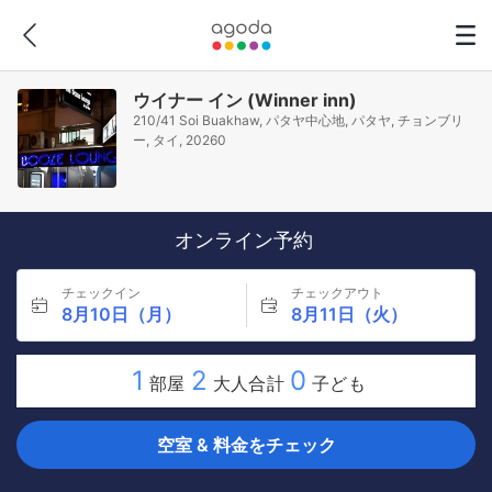
ウイナー イン (Winner inn)
210/41 Soi Buakhaw, パタヤ中心地, パタヤ, チョンブリ
ー, タイ, 20260
オンライン予約
チェックイン
チェックアウト
8月10日（月）
8月11日（火）
1
2
0
部屋
大人合計
子ども
空室 & 料金をチェック