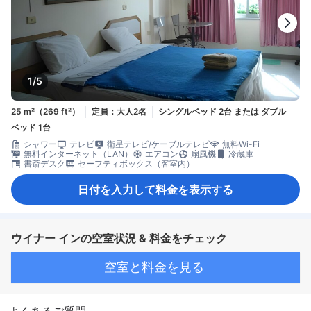
1/5
25 m²（269 ft²）
定員：大人2名
シングルベッド 2台 または ダブル
ベッド 1台
シャワー
テレビ
衛星テレビ/ケーブルテレビ
無料Wi-Fi
無料インターネット（LAN）
エアコン
扇風機
冷蔵庫
書斎デスク
セーフティボックス（客室内）
日付を入力して料金を表示する
ウイナー インの空室状況 & 料金をチェック
空室と料金を見る
よくあるご質問