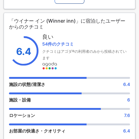
装を行いました。また、このホテルでは4歳から10歳までのお
子様が無料で宿泊することができる子供政策を採用していま
す。ウイナー インは、快適な滞在とアクセスの便利さを提供
「ウイナー イン (Winner inn)」に宿泊したユーザー
するホテルです。
からのクチコミ
ウイナー インの魅力的なエンターテイメント施設
良い
54件のクチコミ
ウイナー インは、パタヤに位置するホテルで、多彩なエンタ
6.4
クチコミはアゴダ®の利用者のみから投稿されてい
ーテイメント施設を提供しています。ホテル内にはショップ
があり、お土産や必需品を手に入れることができます。ま
ます
た、バーもあり、リラックスした雰囲気でお酒を楽しむこと
ができます。さらに、ホテル内にはナイトクラブもあり、一
晩中踊り続けることができます。美容室も完備されており、
リフレッシュしたい方には最適です。最後に、ホテルの庭園
施設の状態/清潔さ
6.4
では自然の中で散策したり、のんびりと過ごすことができま
す。ウイナー インでは、充実したエンターテイメント施設を
施設・設備
6
提供しており、快適で楽しい滞在をお約束します。
便利な設備が充実したウイナー イン
ロケーション
7.6
ウイナー インは、快適な滞在を提供するためにさまざまな便
お部屋の快適さ・クオリティ
6.4
利な設備を備えています。24時間ルームサービスがあり、い
つでもお部屋で美味しい料理を楽しむことができます。ま