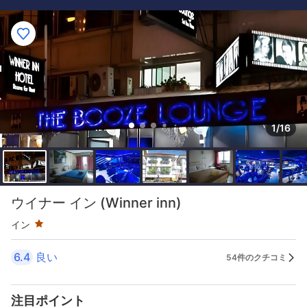
1/16
星評価 1つ星
ウイナー イン (Winner inn)
イン
6.4
良い
54件のクチコミ
注目ポイント