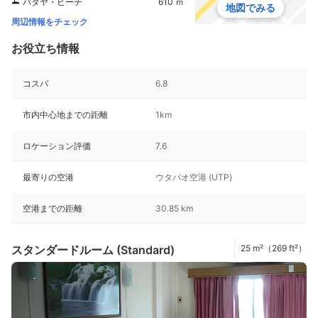
パタヤ・ビーチ
610 ｍ
地図でみる
周辺情報をチェック
お役立ち情報
コスパ
6.8
市内中心地までの距離
1km
ロケーション評価
7.6
最寄りの空港
ウタパオ空港 (UTP)
空港までの距離
30.85 km
スタンダードルーム (Standard)
25 m²（269 ft²）